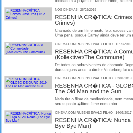
Indicado a 3 pr�mios: Melhor Filme, Roteiro 
NOS CINEMAS | 28/02/2019
RESENHA CR�TICA: Crimes O
Crimes)
Chamado de um filme muito feio, excessivame
Uma pena, porque Carrey ainda deve ter um re
CINEMA COM RUBENS EWALD FILHO | 11/09/2016
RESENHA CR�TICA: A Comu
(Kollektivet/The Commune)
De todos os sobreviventes do chamado Dogm
durou alguns anos, o diretor Vinterberg foi o
CINEMA COM RUBENS EWALD FILHO | 02/01/2019
RESENHA CR�TICA - GLOBO
The Old Man and the Gun
Nada tira o filme da mediocridade, nem mes
seu suposto �ltimo filme como ator
CINEMA COM RUBENS EWALD FILHO | 14/05/2017
RESENHA CR�TICA: Nunca D
Bye Bye Man)