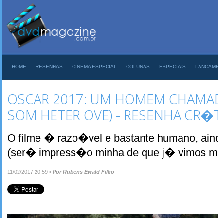
HOME
RESENHAS
CINEMA ESPECIAL
COLUNAS
ESPECIAIS
LANCAM
OSCAR 2017: UM HOMEM CHAMAD
SOM HETER OVE) - RESENHA CR�
O filme � razo�vel e bastante humano, ain
(ser� impress�o minha de que j� vimos mui
11/02/2017 20:59
•
Por Rubens Ewald Filho