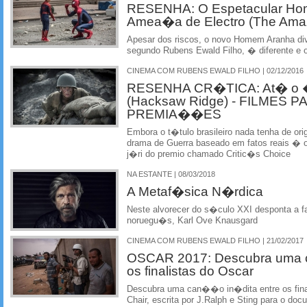
RESENHA: O Espetacular Hom
Amea�a de Electro (The Amaz
Apesar dos riscos, o novo Homem Aranha dive
segundo Rubens Ewald Filho, � diferente e 
CINEMA COM RUBENS EWALD FILHO | 02/12/2016
RESENHA CR�TICA: At� o 
(Hacksaw Ridge) - FILMES 
PREMIA��ES
Embora o t�tulo brasileiro nada tenha de ori
drama de Guerra baseado em fatos reais � o f
j�ri do premio chamado Critic�s Choice
NA ESTANTE | 08/03/2018
A Metaf�sica N�rdica
Neste alvorecer do s�culo XXI desponta a 
noruegu�s, Karl Ove Knausgard
CINEMA COM RUBENS EWALD FILHO | 21/02/2017
OSCAR 2017: Descubra uma 
os finalistas do Oscar
Descubra uma can��o in�dita entre os fina
Chair, escrita por J.Ralph e Sting para o d