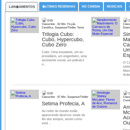
�LTIMAS RESENHAS
NO CINEMA
MUSICAIS
LAN�AMENTOS
DVD
D
Classicline - 92 Min. Ficção
Class
Cientifica, Suspense/Thriller, Terror
Dram
Trilogia Cubo:
Si
Cubo, Hypercubo,
Ma
Cubo Zero
Ca
Um
Cubo: Uma estudante, um ex-
Es
presidiário, um engenheiro, uma
assistente social, um policial e
O Ca
u...
sinis
Mass
Ardea
DVD
D
Classicline - 97 Min. Suspense/Thriller
Class
Comé
Setima Profecia, A
Ant
Ao redor do mundo estão
Mc
aparecendo diversos sinais do
Ac
fim dos tempos, assim como
Ou
está ...