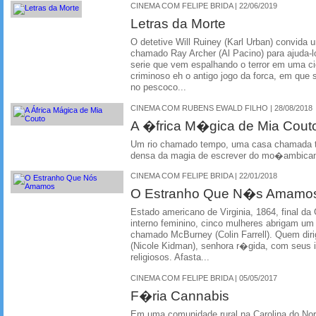
CINEMA COM FELIPE BRIDA | 22/06/2019
Letras da Morte
O detetive Will Ruiney (Karl Urban) convida 
chamado Ray Archer (Al Pacino) para ajuda-
serie que vem espalhando o terror em uma c
criminoso eh o antigo jogo da forca, em que
no pescoco...
CINEMA COM RUBENS EWALD FILHO | 28/08/2018
A �frica M�gica de Mia Cout
Um rio chamado tempo, uma casa chamada 
densa da magia de escrever do mo�ambica
CINEMA COM FELIPE BRIDA | 22/01/2018
O Estranho Que N�s Amamo
Estado americano de Virginia, 1864, final da
interno feminino, cinco mulheres abrigam um
chamado McBurney (Colin Farrell). Quem dir
(Nicole Kidman), senhora r�gida, com seus 
religiosos. Afasta...
CINEMA COM FELIPE BRIDA | 05/05/2017
F�ria Cannabis
Em uma comunidade rural na Carolina do No