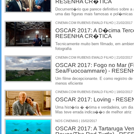
RESENHA CR�TICA
Document�rio que parece definitivo sobre 
uma das figuras mais famosas e pol�micas 
CINEMA COM RUBENS EWALD FILHO | 21/02/2017
OSCAR 2017: A D�cima Tercei
RESENHA CR�TICA
Tecnicamente muito bem filmado, em ambien
fotografia
CINEMA COM RUBENS EWALD FILHO | 21/02/2017
OSCAR 2017: Fogo no Mar (Fi
Sea/Fuocoammare) - RESE
Um filme decepcionante. E como registro de
menos eficiente
CINEMA COM RUBENS EWALD FILHO | 18/02/2017
OSCAR 2017: Loving - RES
Uma hist�ria � �tima e verdadeira, um dia a
Mas teve errada indica��o de melhor atriz
NOS CINEMAS | 15/02/2017
OSCAR 2017: A Tartaruga Ver