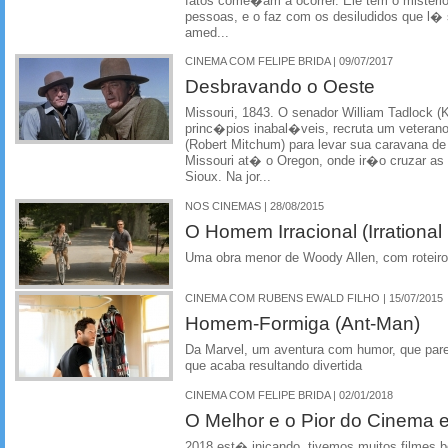
fatos come�am a ocorrer. Ele tem o misterio
pessoas, e o faz com os desiludidos que l�
amed...
CINEMA COM FELIPE BRIDA | 09/07/2017
Desbravando o Oeste
Missouri, 1843. O senador William Tadlock 
princ�pios inabal�veis, recruta um vetera
(Robert Mitchum) para levar sua caravana de
Missouri at� o Oregon, onde ir�o cruzar as
Sioux. Na jor...
NOS CINEMAS | 28/08/2015
O Homem Irracional (Irrational
Uma obra menor de Woody Allen, com roteir
CINEMA COM RUBENS EWALD FILHO | 15/07/2015
Homem-Formiga (Ant-Man)
Da Marvel, um aventura com humor, que pare
que acaba resultando divertida
CINEMA COM FELIPE BRIDA | 02/01/2018
O Melhor e o Pior do Cinema
2018 est� inicando, tivemos muitos filmes