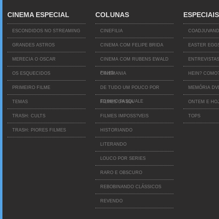
CINEMA ESPECIAL
COLUNAS
ESPECIAIS
ESCONDIDOS NO STREAMING
CINEFILIA
COADJUVAN
GRANDES ASTROS
CINEMA COM FELIPE BRIDA
EASTER EGG
MERECIA O OSCAR
CINEMA COM RUBENS EWALD
ENTREVISTA
FILHO
OS ESQUECIDOS
CINEMANIA
HEIN? COMO
PRIMEIRO FILME
DE TUDO UM POUCO POR
MEMÓRIA D
EDINHO PASQUALE
TEMAS
FILMES DA BIA
ONTEM E HO
TRASH: CULTS
FILMES IMPOSS?VEIS
TOPS
TRASH: PIORES FILMES
HISTORIANDO
LITERANDO
LOUCO POR SERIES
RARO E OBSCURO
REBOBINANDO CLÁSSICOS
REVENDO