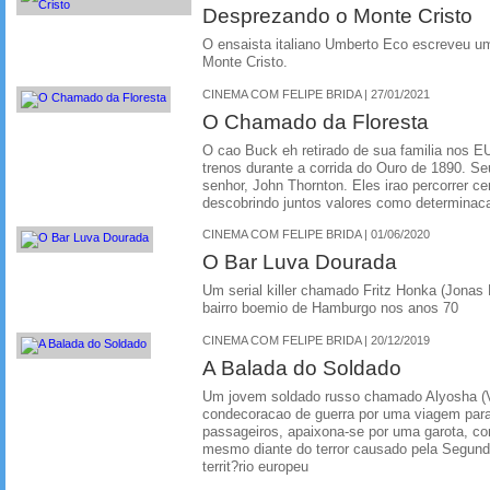
Desprezando o Monte Cristo
O ensaista italiano Umberto Eco escreveu u
Monte Cristo.
CINEMA COM FELIPE BRIDA | 27/01/2021
O Chamado da Floresta
O cao Buck eh retirado de sua familia nos E
trenos durante a corrida do Ouro de 1890. S
senhor, John Thornton. Eles irao percorrer ce
descobrindo juntos valores como determinac
CINEMA COM FELIPE BRIDA | 01/06/2020
O Bar Luva Dourada
Um serial killer chamado Fritz Honka (Jonas 
bairro boemio de Hamburgo nos anos 70
CINEMA COM FELIPE BRIDA | 20/12/2019
A Balada do Soldado
Um jovem soldado russo chamado Alyosha (Vl
condecoracao de guerra por uma viagem para
passageiros, apaixona-se por uma garota, co
mesmo diante do terror causado pela Segund
territ?rio europeu