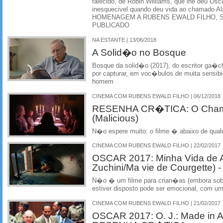
falecido, de Robin Williams, que lhe deu Oscar
inesquecivel quando deu vida ao chamado
HOMENAGEM A RUBENS EWALD FILHO, 
PUBLICADO
NA ESTANTE | 13/06/2018
A Solid�o no Bosque
Bosque da solid�o (2017), do escritor ga�c
por capturar, em voc�bulos de muita sensibi
homem
CINEMA COM RUBENS EWALD FILHO | 06/12/2018
RESENHA CR�TICA: O Cham
(Malicious)
N�o espere muito: o filme � abaixo de qual
CINEMA COM RUBENS EWALD FILHO | 22/02/2017
OSCAR 2017: Minha Vida de Ab
Zuchini/Ma vie de Courgett
N�o � um filme para crian�as (embora sobr
estiver disposto pode ser emocional, com um
CINEMA COM RUBENS EWALD FILHO | 21/02/2017
OSCAR 2017: O. J.: Made in A