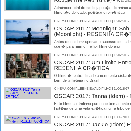
Rouge/The Red Turtle) - R
Admirador total do estilo japon�s de anim
filme t�o delicado, po�tico e rom�ntico
CINEMA COM RUBENS EWALD FILHO | 13/02/2017
OSCAR 2017: Moonlight: Sob 
(Moonlight) - RESENHA CR�
Antes de celebrar apenas o sucesso de La L
que � para mim o melhor filme do ano
CINEMA COM RUBENS EWALD FILHO | 13/02/2017
OSCAR 2017: Um Limite Entre
RESENHA CR�TICA
O filme � teatro filmado e nem tenta disfar�a
bem de bilheteria no Brasil
CINEMA COM RUBENS EWALD FILHO | 11/02/2017
OSCAR 2017: Tanna (Idem)
Este filme australiano parece extremamente
hist�ria de uma vida ex�tica numa tribo de
CINEMA COM RUBENS EWALD FILHO | 11/02/2017
OSCAR 2017: Jackie (Idem