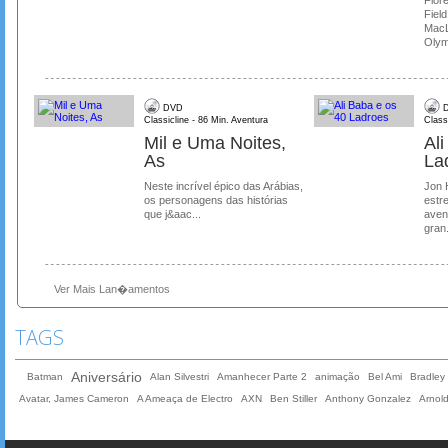
Flore
Field
MacL
Olymp
DVD
D
Classicline - 86 Min. Aventura
Class
Mil e Uma Noites,
Al
As
La
Neste incrível épico das Arábias,
Jon 
os personagens das histórias
estre
que j&aac...
aven
gran.
Ver Mais Lan�amentos
TAGS
Aniversário
Batman
Alan Silvestri
Amanhecer Parte 2
animação
Bel Ami
Bradley
Avatar, James Cameron
A Ameaça de Electro
AXN
Ben Stiller
Anthony Gonzalez
Arnol