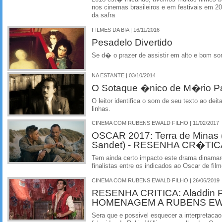
nos cinemas brasileiros e em festivais em 2
da safra
FILMES DA BIA | 16/11/2016
Pesadelo Divertido
Se d� o prazer de assistir em alto e bom s
NA ESTANTE | 03/10/2014
O Sotaque �nico de M�rio P
O leitor identifica o som de seu texto ao dei
linhas.
CINEMA COM RUBENS EWALD FILHO | 11/02/2017
OSCAR 2017: Terra de Minas 
Sandet) - RESENHA CR�TIC
Tem ainda certo impacto este drama dinama
finalistas entre os indicados ao Oscar de film
CINEMA COM RUBENS EWALD FILHO | 26/06/2019
RESENHA CRITICA: Aladdin
HOMENAGEM A RUBENS EW
Sera que e possivel esquecer a interpretacao 