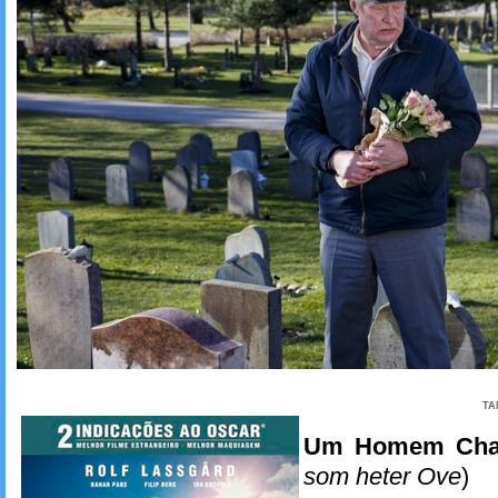
TA
Um Homem Cha
som heter Ove
)