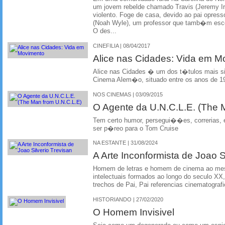
um jovem rebelde chamado Travis (Jeremy Irv
violento. Foge de casa, devido ao pai opress
(Noah Wyle), um professor que tamb�m esc
O des...
CINEFILIA | 08/04/2017
Alice nas Cidades: Vida em M
Alice nas Cidades � um dos t�tulos mais s
Cinema Alem�o, situado entre os anos de 1
NOS CINEMAS | 03/09/2015
O Agente da U.N.C.L.E. (The 
Tem certo humor, persegui��es, correrias
ser p�reo para o Tom Cruise
NA ESTANTE | 31/08/2024
A Arte Inconformista de Joao S
Homem de letras e homem de cinema ao me
intelectuais formados ao longo do seculo XX
trechos de Pai, Pai referencias cinematograf
HISTORIANDO | 27/02/2020
O Homem Invisivel