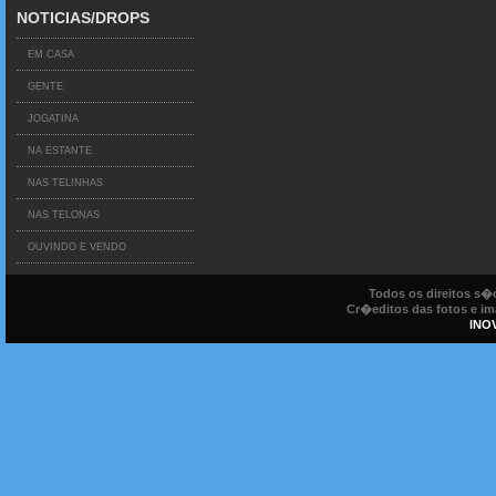
NOTICIAS/DROPS
EM CASA
GENTE
JOGATINA
NA ESTANTE
NAS TELINHAS
NAS TELONAS
OUVINDO E VENDO
Todos os direitos s
Cr�editos das fotos e ima
INO