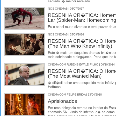
segredo j� melhor revelado
NOS CINEMAS | 05/07/2017
RESENHA CR�TICA: Homem-A
Lar (Spider-Man: Homecoming
Eu o achei muito divertido e terei prazer de a
NOS CINEMAS | 25/09/2016
RESENHA CR�TICA: O Homem 
(The Man Who Knew Infinity)
Este � mais um daqueles dramas brit�nicos
toda sobriedade e eleg�ncia. Pena que lhe f
CINEMA COM RUBENS EWALD FILHO | 06/10/2014
RESENHA CR�TICA: O Home
(The Most Wanted Man)
� dif�cil achar uma despedida mais infeliz p
Hoffman
CINEMA COM FELIPE BRIDA | 13/04/2018
Aprisionados
Em uma delegacia remota no interior da Es
chamado Six, vindo do inferno, d� as caras n