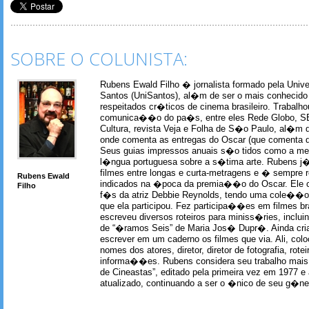
SOBRE O COLUNISTA:
Rubens Ewald Filho � jornalista formado pela Univ
Santos (UniSantos), al�m de ser o mais conhecido
respeitados cr�ticos de cinema brasileiro. Trabal
comunica��o do pa�s, entre eles Rede Globo, S
Cultura, revista Veja e Folha de S�o Paulo, al�m 
onde comenta as entregas do Oscar (que comenta 
Seus guias impressos anuais s�o tidos como a me
l�ngua portuguesa sobre a s�tima arte. Rubens j� 
filmes entre longas e curta-metragens e � sempre re
Rubens Ewald
indicados na �poca da premia��o do Oscar. Ele c
Filho
f�s da atriz Debbie Reynolds, tendo uma cole��o 
que ela participou. Fez participa��es em filmes br
escreveu diversos roteiros para miniss�ries, incl
de “�ramos Seis” de Maria Jos� Dupr�. Ainda c
escrever em um caderno os filmes que via. Ali, col
nomes dos atores, diretor, diretor de fotografia, rotei
informa��es. Rubens considera seu trabalho mais 
de Cineastas”, editado pela primeira vez em 1977 e 
atualizado, continuando a ser o �nico de seu g�ner