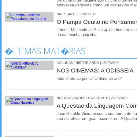
Seja como um degenerado ou como um espiao
atravessa geracoes como um dos textos mais
NA ESTANTE | 27/07/2017
O Pampa Oculto no Pensamen
Juremir Machado da Silva � um homem do e
da campanha ga�cha
�LTIMAS MAT�RIAS
COLUNAS / HISTORIANDO | 28/07/2026
NOS CINEMAS: A ODISSEIA
Indo direto ao ponto "O filme do ano"
NOTICIAS/DROPS / NA ESTANTE | 25/07/2026
A Questao da Linguagem Como
Jose Geraldo Vieira executa sua forma de tr
sua narrativa, em grau maximo, em A Quadra