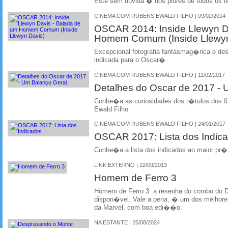
Este sem duvida � dos piores de todos os 
CINEMA COM RUBENS EWALD FILHO | 09/02/2014
OSCAR 2014: Inside Llewyn D
Homem Comum (Inside Llewyn
Excepcional fotografia fantasmag�rica e des
indicada para o Oscar�.
CINEMA COM RUBENS EWALD FILHO | 11/02/2017
Detalhes do Oscar de 2017 -
Conhe�a as curiosidades dos t�tulos dos f
Ewald Filho
CINEMA COM RUBENS EWALD FILHO | 24/01/2017
OSCAR 2017: Lista dos Indic
Conhe�a a lista dos indicados ao maior pr
LINK EXTERNO | 22/09/2013
Homem de Ferro 3
Homem de Ferro 3: a resenha do combo do 
dispon�vel. Vale a pena, � um dos melhore
da Marvel, com boa edi��o.
NA ESTANTE | 25/08/2024