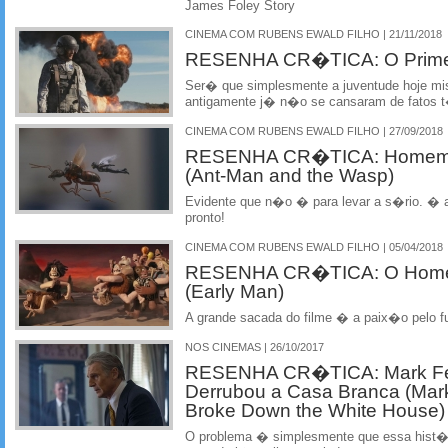
James Foley Story
CINEMA COM RUBENS EWALD FILHO | 21/11/2018
RESENHA CR�TICA: O Primei
Ser� que simplesmente a juventude hoje mi
antigamente j� n�o se cansaram de fatos 
CINEMA COM RUBENS EWALD FILHO | 27/09/2018
RESENHA CR�TICA: Homem-F
(Ant-Man and the Wasp)
Evidente que n�o � para levar a s�rio. � 
pronto!
CINEMA COM RUBENS EWALD FILHO | 05/04/2018
RESENHA CR�TICA: O Home
(Early Man)
A grande sacada do filme � a paix�o pelo f
NOS CINEMAS | 26/10/2017
RESENHA CR�TICA: Mark Fe
Derrubou a Casa Branca (Mar
Broke Down the White House)
O problema � simplesmente que essa hist�r