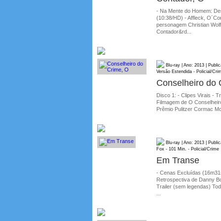
- Na Mente do Homem: Des
(10:38/HD) - Affleck, O´
personagem Christian Wolff
Contador&rd...
Blu-ray | Ano: 2013 | Publ
Versão Estendida - Policial/Cri
Conselheiro do 
Disco 1: - Clipes Virais - 
Filmagem de O Conselheiro
Prêmio Pulitzer Cormac Mc
Blu-ray | Ano: 2013 | Publ
Fox - 101 Min. - Policial/Crime
Em Transe
- Cenas Excluídas (16m31s)
Retrospectiva de Danny Bo
Trailer (sem legendas) To
...