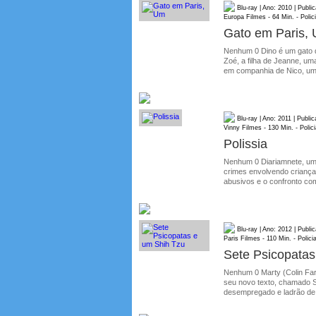
Blu-ray | Ano: 2010 | Publ
Europa Filmes - 64 Min. - Polic
Gato em Paris,
Nenhum 0 Dino é um gato qu
Zoé, a filha de Jeanne, uma
em companhia de Nico, um l
Blu-ray | Ano: 2011 | Publ
Vinny Filmes - 130 Min. - Polic
Polissia
Nenhum 0 Diariamnete, um g
crimes envolvendo crianças
abusivos e o confronto com
Blu-ray | Ano: 2012 | Publ
Paris Filmes - 110 Min. - Polici
Sete Psicopatas
Nenhum 0 Marty (Colin Farr
seu novo texto, chamado S
desempregado e ladrão de c