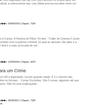
icial, a sobrevivente das ruas Nikita precisa escolher entre ser
ica��o: 03/04/2019 | Cliques: 7316
 d Cartas: A História do Pôker On-line - Trailer de Cinema 0 Justin
strelam este suspense criminal, no qual as apostas são altas e a
 fácil é a mais arriscada de tod...
ica��o: 12/03/2019 | Cliques: 4470
para um Crime
á em HD e legendado, exceto quando citado. E é o mesmo das
filme no formato. - Cenas Excluídas: São 5 cenas, algumas até que
ares. Não há uma explicaç&ati...
ica��o: 02/04/2017 | Cliques: 7326
ime