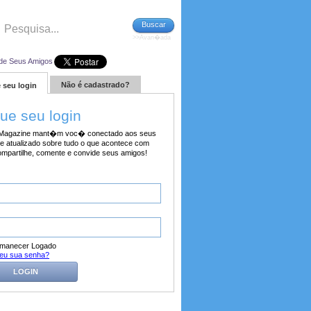
Buscar
>>Avan�ada
de Seus Amigos
Não é cadastrado?
 seu login
tue seu login
agazine mant�m voc� conectado aos seus
e atualizado sobre tudo o que acontece com
ompartilhe, comente e convide seus amigos!
manecer Logado
eu sua senha?
LOGIN