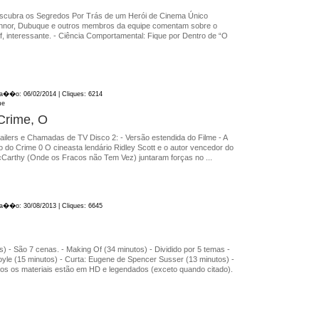
cubra os Segredos Por Trás de um Herói de Cinema Único
Connor, Dubuque e outros membros da equipe comentam sobre o
, interessante. - Ciência Comportamental: Fique por Dentro de “O
ica��o: 06/02/2014 | Cliques: 6214
me
Crime, O
Trailers e Chamadas de TV Disco 2: - Versão estendida do Filme - A
 do Crime 0 O cineasta lendário Ridley Scott e o autor vencedor do
Carthy (Onde os Fracos não Tem Vez) juntaram forças no ...
ica��o: 30/08/2013 | Cliques: 6645
 - São 7 cenas. - Making Of (34 minutos) - Dividido por 5 temas -
yle (15 minutos) - Curta: Eugene de Spencer Susser (13 minutos) -
dos os materiais estão em HD e legendados (exceto quando citado).