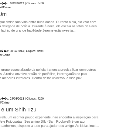
ica��o: 01/05/2013 | Cliques: 6450
ial/Crime
 Um
e divide sua vida entre duas casas. Durante o dia, ele vive com
 delegada de polícia. Durante à noite, ele escala os tetos de Paris
adrão de grande habilidade.Jeanne está investig...
ica��o: 28/04/2013 | Cliques: 5568
ial/Crime
rupo especializado da polícia francesa precisa lidar com dutros
. A rotina envolve prisão de pedófilos, interrogação de pais
 menores infratores. Dentro deste universo, a vida priv...
ica��o: 24/03/2013 | Cliques: 7290
al/Crime
 e um Shih Tzu
ell), um escritor pouco experiente, não encontra a inspiração para
ete Psicopatas. Seu amigo Billy (Sam Rockwell) é um ator
achorros, disposto a tudo para ajudar seu amigo. As ideias inusi...