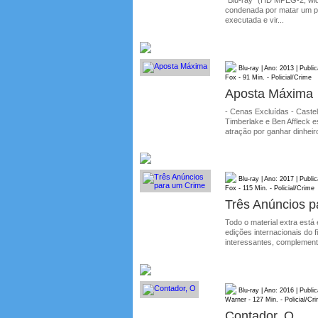
condenada por matar um pol
executada e vir...
Blu-ray | Ano: 2013 | Publ
Fox - 91 Min. - Policial/Crime
Aposta Máxima
- Cenas Excluídas - Castelo
Timberlake e Ben Affleck e
atração por ganhar dinheiro
Blu-ray | Ano: 2017 | Publ
Fox - 115 Min. - Policial/Crime
Três Anúncios 
Todo o material extra est
edições internacionais do 
interessantes, complement
Blu-ray | Ano: 2016 | Publ
Warner - 127 Min. - Policial/Cr
Contador, O