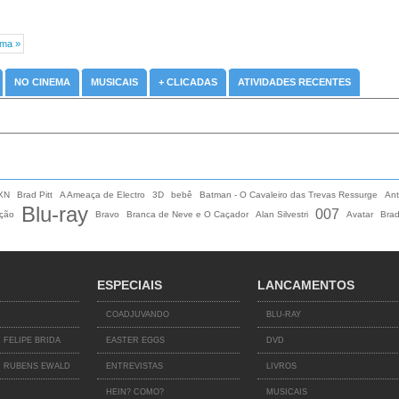
ma »
NO CINEMA
MUSICAIS
+ CLICADAS
ATIVIDADES RECENTES
XN
Brad Pitt
A Ameaça de Electro
3D
bebê
Batman - O Cavaleiro das Trevas Ressurge
An
Blu-ray
007
ção
Bravo
Branca de Neve e O Caçador
Alan Silvestri
Avatar
Brad
ESPECIAIS
LANCAMENTOS
COADJUVANDO
BLU-RAY
 FELIPE BRIDA
EASTER EGGS
DVD
 RUBENS EWALD
ENTREVISTAS
LIVROS
HEIN? COMO?
MUSICAIS