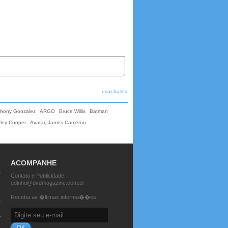
usar busca
thony Gonzalez
ARGO
Bruce Willis
Batman
ley Cooper
Avatar, James Cameron
ACOMPANHE
Contato e Publicidade:
edinho@dvdmagazine.com.br
Receba as �ltimas informa��es.
OK