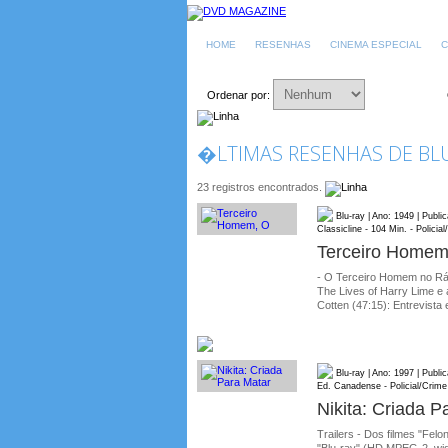
HOME
RESENHAS
CINEMA ESPECIAL
C
Ordenar por:
�LTIMAS RESENHAS DE BLU-
23 registros encontrados.
Blu-ray | Ano: 1949 | Publ
Classicline - 104 Min. - Policia
Terceiro Homem
- O Terceiro Homem no Rá
The Lives of Harry Lime e
Cotten (47:15): Entrevista
Blu-ray | Ano: 1997 | Publ
Ed. Canadense - Policial/Crime
Nikita: Criada P
Trailers - Dos filmes "Felo
"Blu-ray" (HD MPEG-2, wid