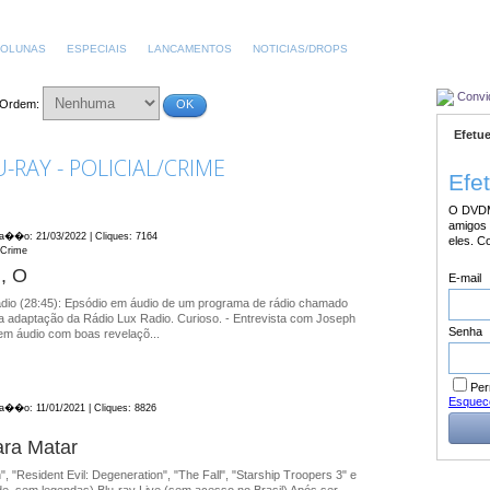
OLUNAS
ESPECIAIS
LANCAMENTOS
NOTICIAS/DROPS
Convi
Ordem:
OK
Efetue
RAY - POLICIAL/CRIME
Efe
O DVDM
amigos 
ica��o: 21/03/2022 | Cliques: 7164
eles. C
l/Crime
, O
E-mail
dio (28:45): Epsódio em áudio de um programa de rádio chamado
 a adaptação da Rádio Lux Radio. Curioso. - Entrevista com Joseph
Senha
 em áudio com boas revelaçõ...
Per
Esquec
ica��o: 11/01/2021 | Cliques: 8826
ara Matar
n", "Resident Evil: Degeneration", "The Fall", "Starship Troopers 3" e
e, sem legendas) Blu-ray Live (sem acesso no Brasil) Após ser