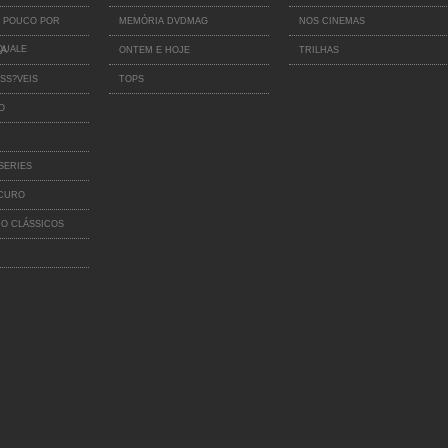
 POUCO POR
MEMÓRIA DVDMAG
NOS CINEMAS
QUALE
IA
ONTEM E HOJE
TRILHAS
SS?VEIS
TOPS
O
SERIES
SCURO
O CLÁSSICOS