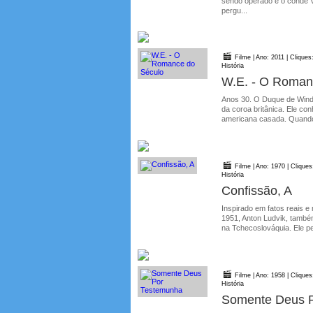
sendo operado é o conde V
pergu...
Filme | Ano: 2011 | Cliques
História
W.E. - O Roman
Anos 30. O Duque de Winds
da coroa britânica. Ele c
americana casada. Quando 
Filme | Ano: 1970 | Cliques
História
Confissão, A
Inspirado em fatos reais e
1951, Anton Ludvik, també
na Tchecoslováquia. Ele pe
Filme | Ano: 1958 | Cliques
História
Somente Deus 