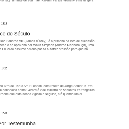
ronsky, amante de sua mãe. Karenin vai até Vronsky e lhe dirige a
: 1312
ce do Século
or, Eduardo VIII (James d´Arcy), é o primeiro na lista de sucessão
onhece e se apaixona por Wallis Simpson (Andrea Riseborough), uma
Eduardo assume o trono passa a sofrer pressão para que nã...
: 1420
 no livro de Lise e Artur London, com roteiro de Jorge Semprun. Em
m conhecido como Gerard é vice-ministro de Assuntos Estrangeiros
rcebe que está sendo vigiado e seguido, até quando um di...
: 1549
Por Testemunha