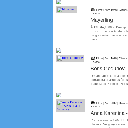
Filme | Ano: 1968 | Cliques
História
Mayerling
ÁUSTRIA,1888. o Príncipe 
Franz- Josef da Áustria (
progressistas em seu gove
amor...
Filme | Ano: 1986 | Cliques
História
Boris Godunov
Um ano após Gorbachev in
derradeiras barreiras à res
tragédia de Pushkin, “Bori
Filme | Ano: 2017 | Clique
História
Anna Karenina -
Corria o ano de 1904. Um h
chinesa. Serguey Karenin, c