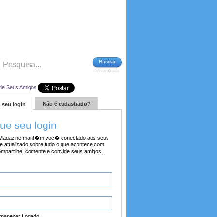
Buscar
>>Avan�ada
de Seus Amigos
Não é cadastrado?
 seu login
tue seu login
agazine mant�m voc� conectado aos seus
e atualizado sobre tudo o que acontece com
ompartilhe, comente e convide seus amigos!
manecer Logado