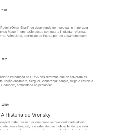
: 2304
Rudolf (Omar Sharif) se desentende com seu pai, o Imperador
James Mason), em razão desse se negar a implantar reformas
rno. Além disso, o príncipe se frustra por um casamento sem
: 2825
iciar a introdução na URSS das reformas que dissolveram as
tauração capitalista, Serguei Bondarchuk adapta, dirige e estrela a
s Godunov”, ambientada no per&iacut...
s: 19536
 A Historia de Vronsky
ospital militar russo funciona numa semi-abandonada aldeia
hefe desse hospital, fica sabendo que o oficial ferido que está