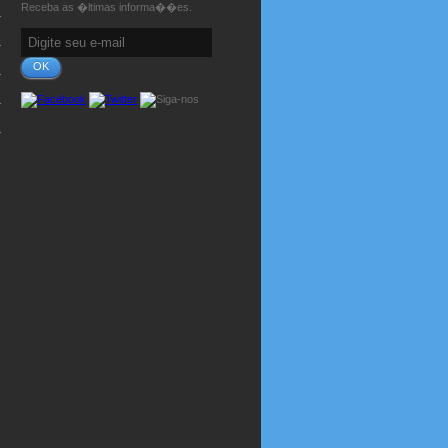
Receba as �ltimas informa��es.
OK