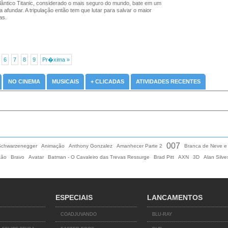
lântico Titanic, considerado o mais seguro do mundo, bate em um
afundar. A tripulação então tem que lutar para salvar o maior
as.
6
7
8
9
Pr�xima »
NO CINEMA
MUSICAIS
+ CLICADAS
ATIVIDADES RECENTES
007
Schwarzenegger
Animação
Anthony Gonzalez
Amanhecer Parte 2
Branca de Neve e
ção
Bravo
Avatar
Batman - O Cavaleiro das Trevas Ressurge
Brad Pitt
AXN
3D
Alan Silves
ESPECIAIS
LANCAMENTOS
COADJUVANDO
BLU-RAY