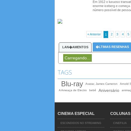
Em 1912 o luxuoso transat
enorme iceberg e começa a 
número possível de pesso
« Anterior
2
3
4
5
1
�LTIMAS RESENHAS
LAN�AMENTOS
Carregando...
TAGS
Blu-ray
Avatar, James Cameron
Arnold 
Aniversário
A Ameaça de Electro
bebê
anima
CINEMA ESPECIAL
COLUNAS
ESCONDIDOS NO STREAMING
CINEFILIA