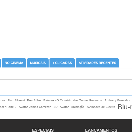
NO CINEMA
MUSICAIS
+ CLICADAS
ATIVIDADES RECENTES
ador
Alan Silvestri
Ben Stiller
Batman - O Cavaleiro das Trevas Ressurge
Anthony Gonzalez
Blu-
cer Parte 2
Avatar, James Cameron
3D
Avatar
Animação
A Ameaça de Electro
ESPECIAIS
LANCAMENTOS