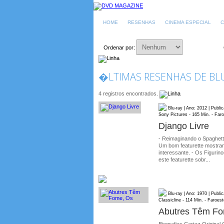
HOME
RESENHAS
CINEMA ESPECIAL
C
Ordenar por:
�LTIMAS RESENHAS DE BLU
4 registros encontrados.
Blu-ray | Ano: 2012 | Publ
Sony Pictures - 165 Min. - Far
Django Livre
- Reimaginando o Spaghett
Um bom featurette mostra
interessante. - Os Figuri
este featurette sobr...
Blu-ray | Ano: 1970 | Publ
Classicline - 114 Min. - Faroest
Abutres Têm Fo
Biografias Cartaz Original