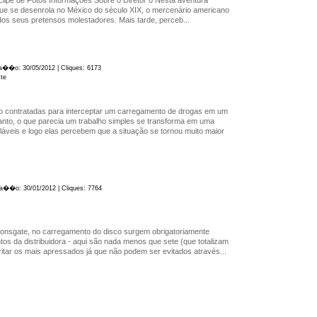
ue se desenrola no México do século XIX, o mercenário americano
dos seus pretensos molestadores. Mais tarde, perceb...
ica��o: 30/05/2012 | Cliques: 6173
ste
 contratadas para interceptar um carregamento de drogas em um
tanto, o que parecia um trabalho simples se transforma em uma
láveis e logo elas percebem que a situação se tornou muito maior
ica��o: 30/01/2012 | Cliques: 7764
onsgate, no carregamento do disco surgem obrigatoriamente
ntos da distribuidora - aqui são nada menos que sete (que totalizam
rritar os mais apressados já que não podem ser evitados através...