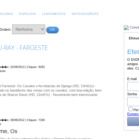
OLUNAS
ESPECIAIS
LANCAMENTOS
NOTICIAS/DROPS
Convi
Ordem:
OK
Efetue
-RAY - FAROESTE
Efe
O DVDM
amigos 
ica��o: 22/08/2013 | Cliques: 8293
eles. C
oeste
E-mail
i Faroeste: Os Cavalos e Acrobacias de Django (HD, 13m51s) -
ndo os bastidores das cenas com os cavalos, com boa edição, bem
Senha
nos de Sharon Davis (HD, 12m07s) - Novamente bem interessante
Per
Esquec
ica��o: 29/06/2012 | Cliques: 7160
e
me, Os
 Clipe de Fotos Informações Sobre o Diretor 0 Nesta aventura