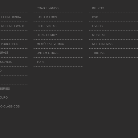
COADJUVANDO
BLU-RAY
 FELIPE BRIDA
EASTER EGGS
DVD
 RUBENS EWALD
ENTREVISTAS
LIVROS
HEIN? COMO?
MUSICAIS
 POUCO POR
MEMÓRIA DVDMAG
NOS CINEMAS
QUALE
IA
ONTEM E HOJE
TRILHAS
SS?VEIS
TOPS
O
SERIES
SCURO
O CLÁSSICOS