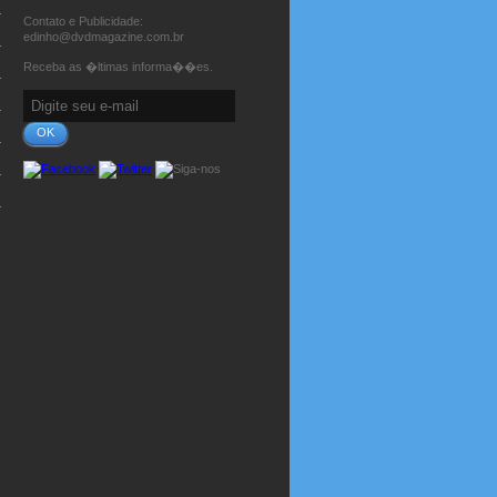
Contato e Publicidade:
edinho@dvdmagazine.com.br
Receba as �ltimas informa��es.
OK