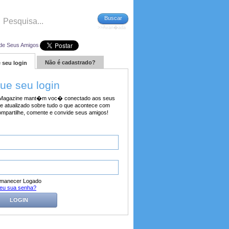
Buscar
>>Avan�ada
de Seus Amigos
Não é cadastrado?
 seu login
tue seu login
agazine mant�m voc� conectado aos seus
e atualizado sobre tudo o que acontece com
ompartilhe, comente e convide seus amigos!
manecer Logado
eu sua senha?
LOGIN