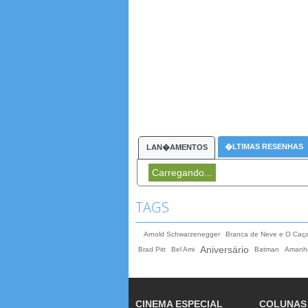
�LTIMAS RESENHAS
LAN�AMENTOS
Carregando...
TAGS
Arnold Schwarzenegger
Branca de Neve e O Caç
Aniversário
Brad Pitt
Bel Ami
Batman
Amanhe
CINEMA ESPECIAL
COLUNAS