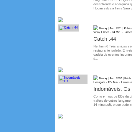
desenfreada e anárquica q
Hogan salva a freira Sara 
Blu-ray | Ano: 2011 | Publ
Vinny Filmes - 94 Min. - Faroe
Catch .44
Nenhum 0 Três amigas são
restaurante isolado. Entre
cadeia de eventos incontro
d...
Blu-ray | Ano: 2007 | Publ
Lionsgate - 122 Min. - Faroeste
Indomáveis, Os
Como em outros BDs da Li
trailers de outros lançame
14 minutos!), o que pode i