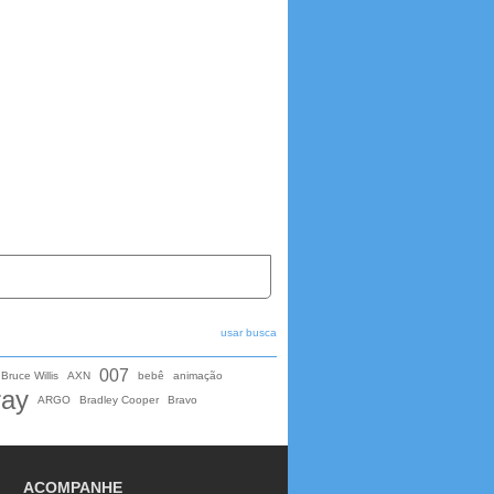
usar busca
007
Bruce Willis
AXN
bebê
animação
ray
ARGO
Bradley Cooper
Bravo
ACOMPANHE