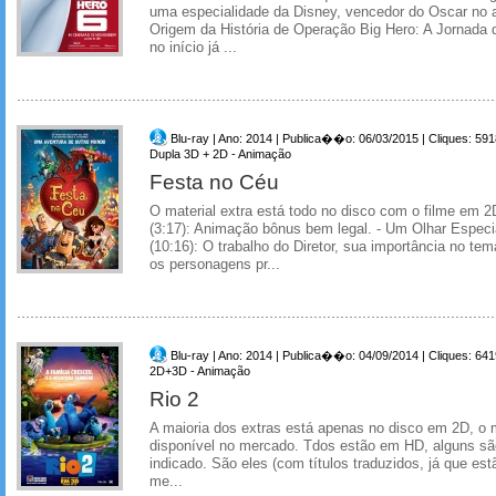
uma especialidade da Disney, vencedor do Oscar no 
Origem da História de Operação Big Hero: A Jornada 
no início já ...
Blu-ray | Ano: 2014 | Publica��o: 06/03/2015 | Cliques: 591
Dupla 3D + 2D - Animação
Festa no Céu
O material extra está todo no disco com o filme em 2
(3:17): Animação bônus bem legal. - Um Olhar Especi
(10:16): O trabalho do Diretor, sua importância no te
os personagens pr...
Blu-ray | Ano: 2014 | Publica��o: 04/09/2014 | Cliques: 641
2D+3D - Animação
Rio 2
A maioria dos extras está apenas no disco em 2D, o
disponível no mercado. Tdos estão em HD, alguns sã
indicado. São eles (com títulos traduzidos, já que e
me...