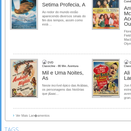
Comé
Setima Profecia, A
Ant
Ao redor do mundo estão
Mc
aparecendo diversos sinais do
Ac
fim dos tempos, assim como
Ou
está ...
Flore
Field
MacL
Olymp
DVD
D
Classicline - 86 Min. Aventura
Class
Mil e Uma Noites,
Al
As
La
Neste incrível épico das Arábias,
Jon 
os personagens das histórias
estre
que j&aac...
aven
gran.
Ver Mais Lan�amentos
TAGS