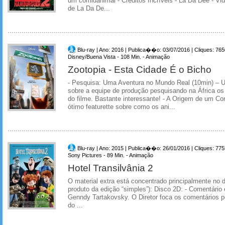
um comidanimal - Créditos Incríveis - La Da Dee - Vi
de La Da De...
Blu-ray | Ano: 2016 | Publica��o: 03/07/2016 | Cliques: 765
Disney/Buena Vista - 108 Min. - Animação
Zootopia - Esta Cidade É o Bicho
- Pesquisa: Uma Aventura no Mundo Real (10min) –
sobre a equipe de produção pesquisando na África os
do filme. Bastante interessante! - A Origem de um C
ótimo featurette sobre como os ani...
Blu-ray | Ano: 2015 | Publica��o: 26/01/2016 | Cliques: 775
Sony Pictures - 89 Min. - Animação
Hotel Transilvânia 2
O material extra está concentrado principalmente n
produto da edição “simples”): Disco 2D: - Comentário
Genndy Tartakovsky. O Diretor foca os comentários p
do ...