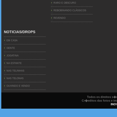
RARO E OBSCURO
REBOBINANDO CLÁSSICOS
REVENDO
NOTICIAS/DROPS
EM CASA
GENTE
JOGATINA
NA ESTANTE
NAS TELINHAS
NAS TELONAS
OUVINDO E VENDO
Todos os direitos s
Cr�editos das fotos e ima
INO