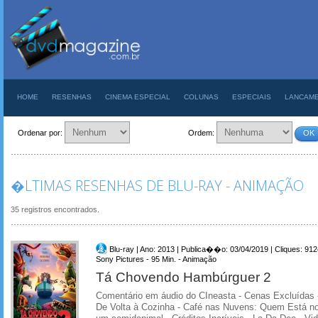
HOME
RESENHAS
CINEMA ESPECIAL
COLUNAS
ESPECIAIS
LANCAM
Ordenar por:
Ordem:
OK
�LTIMAS RESENHAS DE BLU-RAY - ANIMAÇÃO
35 registros encontrados.
Blu-ray | Ano: 2013 | Publica��o: 03/04/2019 | Cliques: 912
Sony Pictures - 95 Min. - Animação
Tá Chovendo Hambúrguer 2
Comentário em áudio do CIneasta - Cenas Excluídas 
De Volta à Cozinha - Café nas Nuvens: Quem Está n