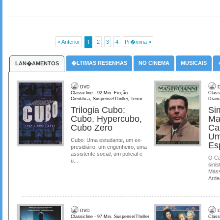
« Anterior
2
3
4
Pr�xima »
1
�LTIMAS RESENHAS
NO CINEMA
MUSICAIS
LAN�AMENTOS
DVD
D
Classicline - 92 Min. Ficção
Class
Cientifica, Suspense/Thriller, Terror
Dram
Trilogia Cubo:
Si
Cubo, Hypercubo,
Ma
Cubo Zero
Ca
Um
Cubo: Uma estudante, um ex-
Es
presidiário, um engenheiro, uma
assistente social, um policial e
O Ca
u...
sinis
Mass
Ardea
DVD
D
Classicline - 97 Min. Suspense/Thriller
Class