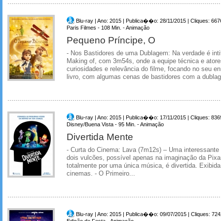
Blu-ray | Ano: 2015 | Publica��o: 28/11/2015 | Cliques: 667
Paris Filmes - 108 Min. - Animação
Pequeno Príncipe, O
- Nos Bastidores de uma Dublagem: Na verdade é inti
Making of, com 3m54s, onde a equipe técnica e ato
curiosidades e relevância do filme, focando no seu 
livro, com algumas cenas de bastidores com a dublag
Blu-ray | Ano: 2015 | Publica��o: 17/11/2015 | Cliques: 836
Disney/Buena Vista - 95 Min. - Animação
Divertida Mente
- Curta do Cinema: Lava (7m12s) – Uma interessante h
dois vulcões, possível apenas na imaginação da Pix
totalmente por uma única música, é divertida. Exibida
cinemas. - O Primeiro...
Blu-ray | Ano: 2015 | Publica��o: 09/07/2015 | Cliques: 724
Edição de Festa - Animação