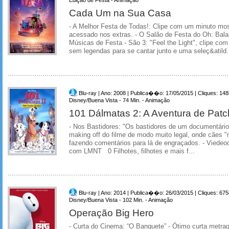
Cada Um na Sua Casa
- A Melhor Festa de Todas!: Clipe com um minuto mo
acessado nos extras. - O Salão de Festa do Oh: Bal
Músicas de Festa - São 3: "Feel the Light", clipe co
sem legendas para se cantar junto e uma seleç&atild.
Blu-ray | Ano: 2008 | Publica��o: 17/05/2015 | Cliques: 14
Disney/Buena Vista - 74 Min. - Animação
101 Dálmatas 2: A Aventura de Pat
- Nos Bastidores: "Os bastidores de um documentário
making off do filme de modo muito legal, onde cães "
fazendo comentários para lá de engraçados. - Viedeo
com LMNT 0 Filhotes, filhotes e mais f...
Blu-ray | Ano: 2014 | Publica��o: 26/03/2015 | Cliques: 675
Disney/Buena Vista - 102 Min. - Animação
Operação Big Hero
- Curta do Cinema: “O Banquete” - Ótimo curta metr