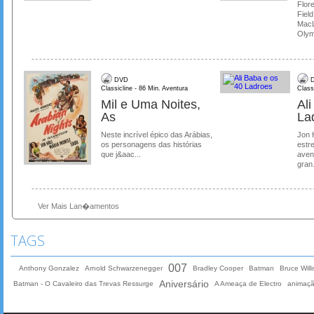
Flore
Field
MacL
Olymp
DVD
D
Classicline - 86 Min. Aventura
Class
Mil e Uma Noites,
Al
As
La
Neste incrível épico das Arábias,
Jon 
os personagens das histórias
estre
que j&aac...
aven
gran.
Ver Mais Lan�amentos
TAGS
007
Anthony Gonzalez
Arnold Schwarzenegger
Bradley Cooper
Batman
Bruce Willi
Aniversário
Batman - O Cavaleiro das Trevas Ressurge
A Ameaça de Electro
animaç