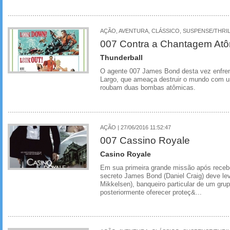
AÇÃO, AVENTURA, CLÁSSICO, SUSPENSE/THRI
007 Contra a Chantagem At
Thunderball
O agente 007 James Bond desta vez enfrenta
Largo, que ameaça destruir o mundo com u
roubam duas bombas atômicas.
AÇÃO | 27/06/2016 11:52:47
007 Cassino Royale
Casino Royale
Em sua primeira grande missão após recebe
secreto James Bond (Daniel Craig) deve lev
Mikkelsen), banqueiro particular de um grupo
posteriormente oferecer proteç&...