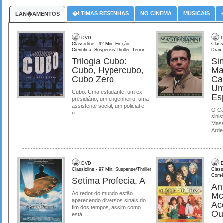
�LTIMAS RESENHAS
NO CINEMA
MUSICAIS
LAN�AMENTOS
DVD
D
Classicline - 92 Min. Ficção
Class
Cientifica, Suspense/Thriller, Terror
Dram
Trilogia Cubo:
Si
Cubo, Hypercubo,
Ma
Cubo Zero
Ca
Um
Cubo: Uma estudante, um ex-
Es
presidiário, um engenheiro, uma
assistente social, um policial e
O Ca
u...
sinis
Mass
Ardea
DVD
D
Classicline - 97 Min. Suspense/Thriller
Class
Comé
Setima Profecia, A
Ant
Ao redor do mundo estão
Mc
aparecendo diversos sinais do
Ac
fim dos tempos, assim como
Ou
está ...