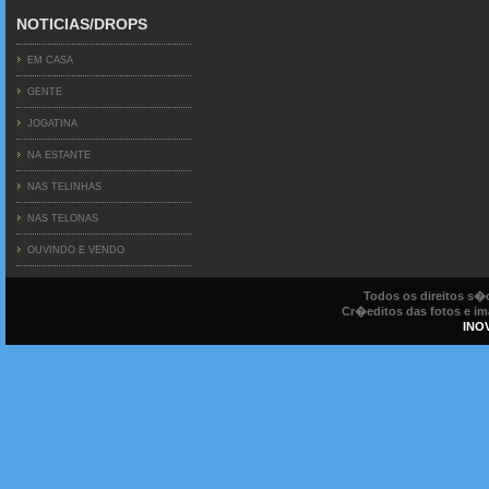
NOTICIAS/DROPS
EM CASA
GENTE
JOGATINA
NA ESTANTE
NAS TELINHAS
NAS TELONAS
OUVINDO E VENDO
Todos os direitos s
Cr�editos das fotos e ima
INO