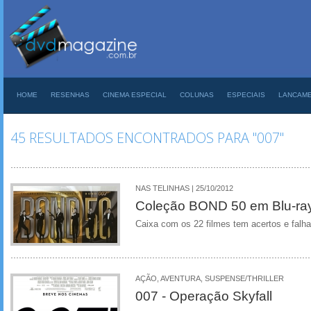
HOME
RESENHAS
CINEMA ESPECIAL
COLUNAS
ESPECIAIS
LANCAM
45 RESULTADOS ENCONTRADOS PARA "007"
NAS TELINHAS | 25/10/2012
Coleção BOND 50 em Blu-ray
Caixa com os 22 filmes tem acertos e falhas
AÇÃO, AVENTURA, SUSPENSE/THRILLER
007 - Operação Skyfall