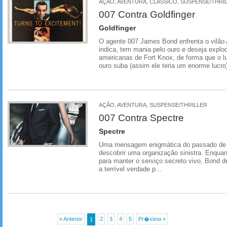
AÇÃO, AVENTURA, CLÁSSICO, SUSPENSE/THRI
007 Contra Goldfinger
Goldfinger
O agente 007 James Bond enfrenta o vilão 
indica, tem mania pelo ouro e deseja expl
americanas de Fort Knox, de forma que o l
ouro suba (assim ele teria um enorme lucro
AÇÃO, AVENTURA, SUSPENSE/THRILLER
007 Contra Spectre
Spectre
Uma mensagem enigmática do passado de 
descobrir uma organização sinistra. Enquan
para manter o serviço secreto vivo, Bond d
a terrível verdade p...
« Anterior
2
3
4
5
Pr�xima »
1