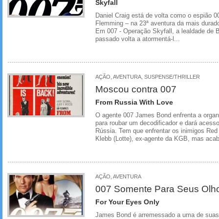
Skyfall
Daniel Craig está de volta como o espião 0
Flemming – na 23ª aventura da mais durado
Em 007 - Operação Skyfall, a lealdade de 
passado volta a atormentá-l...
AÇÃO, AVENTURA, SUSPENSE/THRILLER
Moscou contra 007
From Russia With Love
O agente 007 James Bond enfrenta a organ
para roubar um decodificador e dará acess
Rússia. Tem que enfrentar os inimigos Red
Klebb (Lotte), ex-agente da KGB, mas acab
AÇÃO, AVENTURA
007 Somente Para Seus Olh
For Your Eyes Only
James Bond é arremessado a uma de suas 