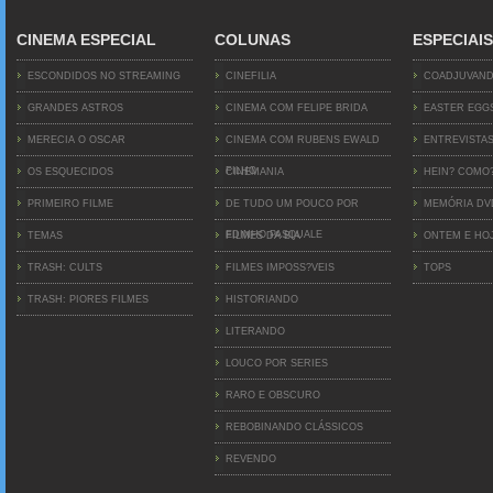
CINEMA ESPECIAL
COLUNAS
ESPECIAIS
ESCONDIDOS NO STREAMING
CINEFILIA
COADJUVAN
GRANDES ASTROS
CINEMA COM FELIPE BRIDA
EASTER EGG
MERECIA O OSCAR
CINEMA COM RUBENS EWALD
ENTREVISTA
FILHO
OS ESQUECIDOS
CINEMANIA
HEIN? COMO
PRIMEIRO FILME
DE TUDO UM POUCO POR
MEMÓRIA D
EDINHO PASQUALE
TEMAS
FILMES DA BIA
ONTEM E HO
TRASH: CULTS
FILMES IMPOSS?VEIS
TOPS
TRASH: PIORES FILMES
HISTORIANDO
LITERANDO
LOUCO POR SERIES
RARO E OBSCURO
REBOBINANDO CLÁSSICOS
REVENDO