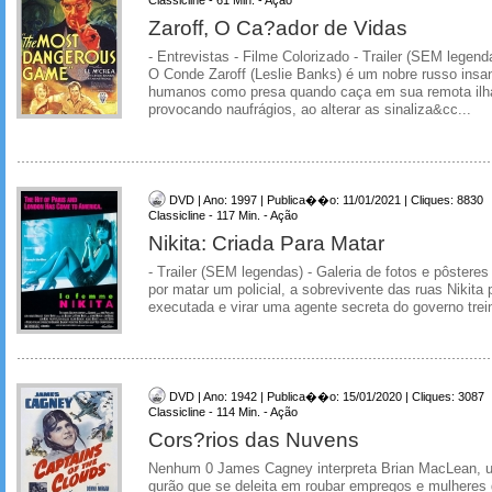
Zaroff, O Ca?ador de Vidas
- Entrevistas - Filme Colorizado - Trailer (SEM legend
O Conde Zaroff (Leslie Banks) é um nobre russo insa
humanos como presa quando caça em sua remota ilha
provocando naufrágios, ao alterar as sinaliza&cc...
DVD | Ano: 1997 | Publica��o: 11/01/2021 | Cliques: 8830
Classicline - 117 Min. - Ação
Nikita: Criada Para Matar
- Trailer (SEM legendas) - Galeria de fotos e pôster
por matar um policial, a sobrevivente das ruas Nikita 
executada e virar uma agente secreta do governo trei
DVD | Ano: 1942 | Publica��o: 15/01/2020 | Cliques: 3087
Classicline - 114 Min. - Ação
Cors?rios das Nuvens
Nenhum 0 James Cagney interpreta Brian MacLean, 
gurão que se deleita em roubar empregos e mulheres 