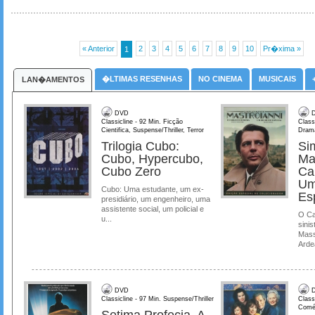
« Anterior
2
3
4
5
6
7
8
9
10
Pr�xima »
1
�LTIMAS RESENHAS
NO CINEMA
MUSICAIS
LAN�AMENTOS
DVD
D
Classicline - 92 Min. Ficção
Class
Cientifica, Suspense/Thriller, Terror
Dram
Trilogia Cubo:
Si
Cubo, Hypercubo,
Ma
Cubo Zero
Ca
Um
Cubo: Uma estudante, um ex-
Es
presidiário, um engenheiro, uma
assistente social, um policial e
O Ca
u...
sinis
Mass
Ardea
DVD
D
Classicline - 97 Min. Suspense/Thriller
Class
Comé
Setima Profecia, A