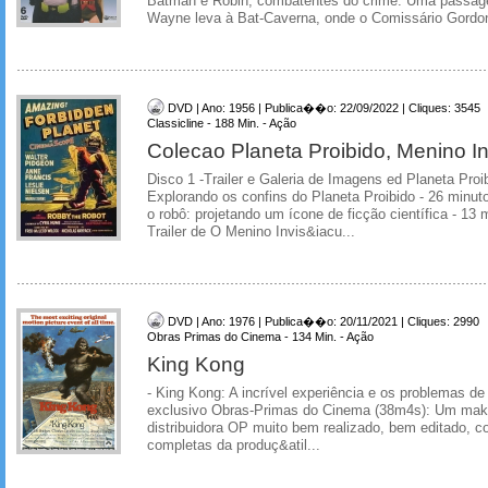
Batman e Robin, combatentes do crime. Uma passa
Wayne leva à Bat-Caverna, onde o Comissário Gordon
DVD | Ano: 1956 | Publica��o: 22/09/2022 | Cliques: 3545
Classicline - 188 Min. - Ação
Colecao Planeta Proibido, Menino In
Disco 1 -Trailer e Galeria de Imagens ed Planeta Proib
Explorando os confins do Planeta Proibido - 26 minu
o robô: projetando um ícone de ficção científica - 13
Trailer de O Menino Invis&iacu...
DVD | Ano: 1976 | Publica��o: 20/11/2021 | Cliques: 2990
Obras Primas do Cinema - 134 Min. - Ação
King Kong
- King Kong: A incrível experiência e os problemas d
exclusivo Obras-Primas do Cinema (38m4s): Um maki
distribuidora OP muito bem realizado, bem editado, 
completas da produç&atil...