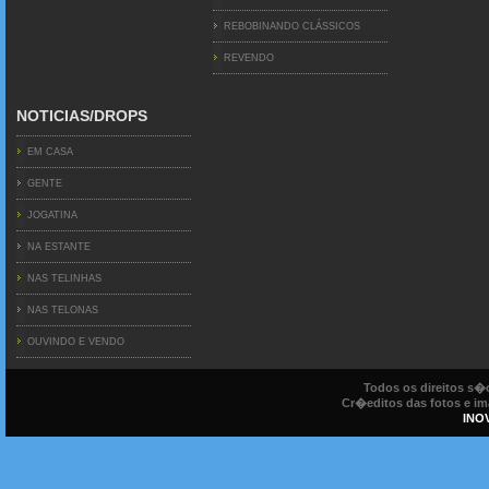
REBOBINANDO CLÁSSICOS
REVENDO
NOTICIAS/DROPS
EM CASA
GENTE
JOGATINA
NA ESTANTE
NAS TELINHAS
NAS TELONAS
OUVINDO E VENDO
Todos os direitos s
Cr�editos das fotos e ima
INO