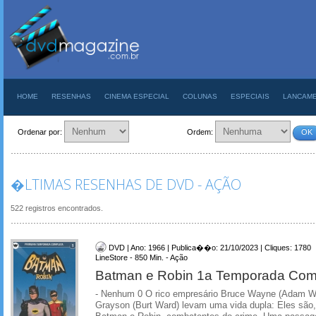
HOME
RESENHAS
CINEMA ESPECIAL
COLUNAS
ESPECIAIS
LANCAM
Ordenar por:
Ordem:
OK
�LTIMAS RESENHAS DE DVD - AÇÃO
522 registros encontrados.
DVD | Ano: 1966 | Publica��o: 21/10/2023 | Cliques: 1780
LineStore - 850 Min. - Ação
Batman e Robin 1a Temporada Com
- Nenhum 0 O rico empresário Bruce Wayne (Adam W
Grayson (Burt Ward) levam uma vida dupla: Eles são,