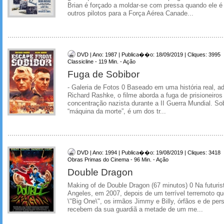
Brian é forçado a moldar-se com pressa quando ele é 
outros pilotos para a Força Aérea Canade...
DVD | Ano: 1987 | Publica��o: 18/09/2019 | Cliques: 3995
Classicline - 119 Min. - Ação
Fuga de Sobibor
- Galeria de Fotos 0 Baseado em uma história real, ad
Richard Rashke, o filme aborda a fuga de prisioneir
concentração nazista durante a II Guerra Mundial. S
“máquina da morte”, é um dos tr...
DVD | Ano: 1994 | Publica��o: 19/08/2019 | Cliques: 3418
Obras Primas do Cinema - 96 Min. - Ação
Double Dragon
Making of de Double Dragon (67 minutos) 0 Na futuris
Angeles, em 2007, depois de um terrível terremoto qu
\"Big One\", os irmãos Jimmy e Billy, órfãos e de per
recebem da sua guardiã a metade de um me...