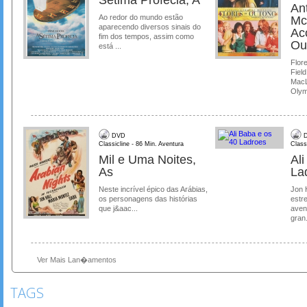
Ant
Ao redor do mundo estão
Mc
aparecendo diversos sinais do
Ac
fim dos tempos, assim como
Ou
está ...
Flore
Field
MacL
Olymp
DVD
D
Classicline - 86 Min. Aventura
Class
Mil e Uma Noites,
Al
As
La
Neste incrível épico das Arábias,
Jon 
os personagens das histórias
estre
que j&aac...
aven
gran.
Ver Mais Lan�amentos
TAGS