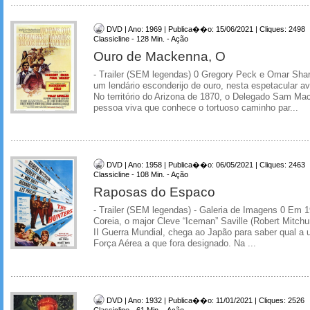
DVD | Ano: 1969 | Publica��o: 15/06/2021 | Cliques: 2498
Classicline - 128 Min. - Ação
Ouro de Mackenna, O
- Trailer (SEM legendas) 0 Gregory Peck e Omar Shari
um lendário esconderijo de ouro, nesta espetacular a
No território do Arizona de 1870, o Delegado Sam Ma
pessoa viva que conhece o tortuoso caminho par...
DVD | Ano: 1958 | Publica��o: 06/05/2021 | Cliques: 2463
Classicline - 108 Min. - Ação
Raposas do Espaco
- Trailer (SEM legendas) - Galeria de Imagens 0 Em 1
Coreia, o major Cleve “Iceman” Saville (Robert Mitchu
II Guerra Mundial, chega ao Japão para saber qual a
Força Aérea a que fora designado. Na ...
DVD | Ano: 1932 | Publica��o: 11/01/2021 | Cliques: 2526
Classicline - 61 Min. - Ação