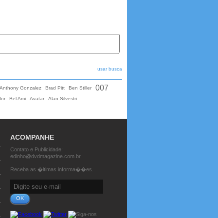
usar busca
007
Anthony Gonzalez
Brad Pitt
Ben Stiller
dor
Bel Ami
Avatar
Alan Silvestri
ACOMPANHE
Contato e Publicidade:
edinho@dvdmagazine.com.br
Receba as �ltimas informa��es.
OK