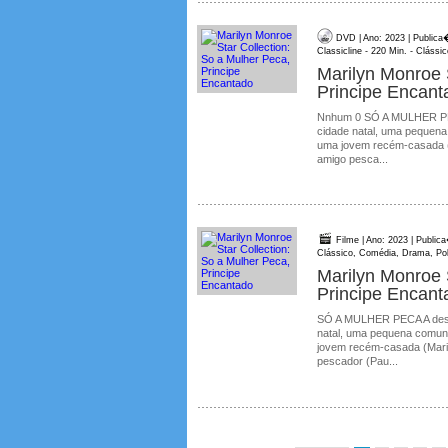
DVD | Ano: 2023 | Publica
Classicline - 220 Min. - Cláss
Marilyn Monroe 
Principe Encant
Nnhum 0 SÓ A MULHER PECA
cidade natal, uma pequena
uma jovem recém-casada (
amigo pesca...
Filme | Ano: 2023 | Public
Clássico, Comédia, Drama, Pol
Marilyn Monroe 
Principe Encant
SÓ A MULHER PECA A desil
natal, uma pequena comuni
jovem recém-casada (Mari
pescador (Pau...