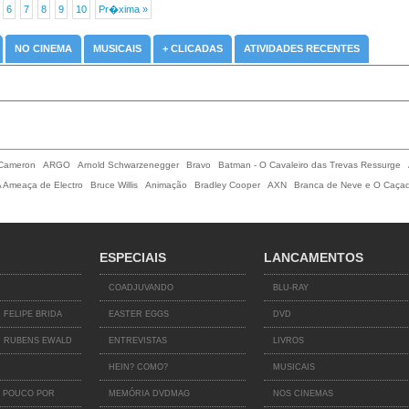
6
7
8
9
10
Pr�xima »
NO CINEMA
MUSICAIS
+ CLICADAS
ATIVIDADES RECENTES
 Cameron
ARGO
Arnold Schwarzenegger
Bravo
Batman - O Cavaleiro das Trevas Ressurge
A Ameaça de Electro
Bruce Willis
Animação
Bradley Cooper
AXN
Branca de Neve e O Caça
ESPECIAIS
LANCAMENTOS
COADJUVANDO
BLU-RAY
 FELIPE BRIDA
EASTER EGGS
DVD
 RUBENS EWALD
ENTREVISTAS
LIVROS
HEIN? COMO?
MUSICAIS
 POUCO POR
MEMÓRIA DVDMAG
NOS CINEMAS