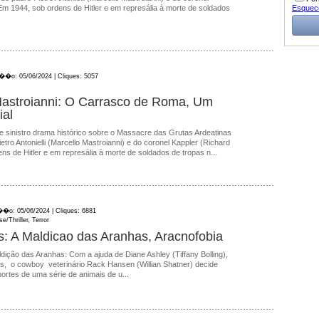
Esquec
Em 1944, sob ordens de Hitler e em represália à morte de soldados
a��o: 05/06/2024 | Cliques: 5057
astroianni: O Carrasco de Roma, Um
ial
sinistro drama histórico sobre o Massacre das Grutas Ardeatinas
ietro Antonielli (Marcello Mastroianni) e do coronel Kappler (Richard
ns de Hitler e em represália à morte de soldados de tropas n...
��o: 05/06/2024 | Cliques: 6881
e/Thriller, Terror
: A Maldicao das Aranhas, Aracnofobia
dição das Aranhas: Com a ajuda de Diane Ashley (Tiffany Bolling),
os, o cowboy veterinário Rack Hansen (Willian Shatner) decide
mortes de uma série de animais de u...