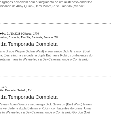
 desgraças coincidem com o surgimento de um misterioso andarilho
riedade de Abby Quinn (Demi Moore) e seu marido (Michael
��o: 21/10/2023 | Cliques: 1779
lássico, Comédia, Família, Fantasia, Seriado, TV
 1a Temporada Completa
ário Bruce Wayne (Adam West) e seu amigo Dick Grayson (Burt
a: Eles são, na verdade, a dupla Batman e Robin, combatentes do
eta na mansão Wayne leva à Bat-Caverna, onde o Comissário
: 1779
ia, Fantasia, Seriado, TV
 1a Temporada Completa
Wayne (Adam West) e seu amigo Dick Grayson (Burt Ward) levam
 na verdade, a dupla Batman e Robin, combatentes do crime. Uma
ão Wayne leva à Bat-Caverna, onde o Comissário Gordon (Neil