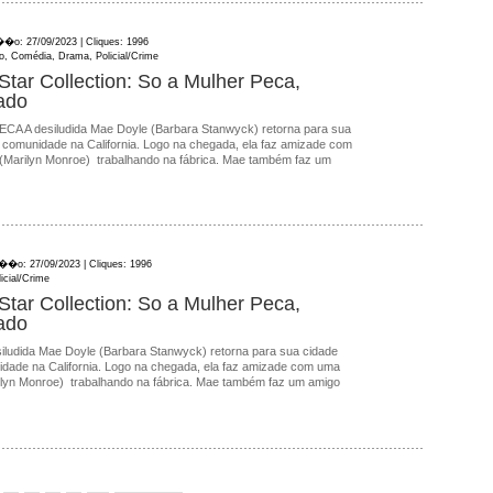
��o: 27/09/2023 | Cliques: 1996
ico, Comédia, Drama, Policial/Crime
Star Collection: So a Mulher Peca,
ado
 A desiludida Mae Doyle (Barbara Stanwyck) retorna para sua
 comunidade na California. Logo na chegada, ela faz amizade com
Marilyn Monroe) trabalhando na fábrica. Mae também faz um
a��o: 27/09/2023 | Cliques: 1996
icial/Crime
Star Collection: So a Mulher Peca,
ado
udida Mae Doyle (Barbara Stanwyck) retorna para sua cidade
dade na California. Logo na chegada, ela faz amizade com uma
lyn Monroe) trabalhando na fábrica. Mae também faz um amigo