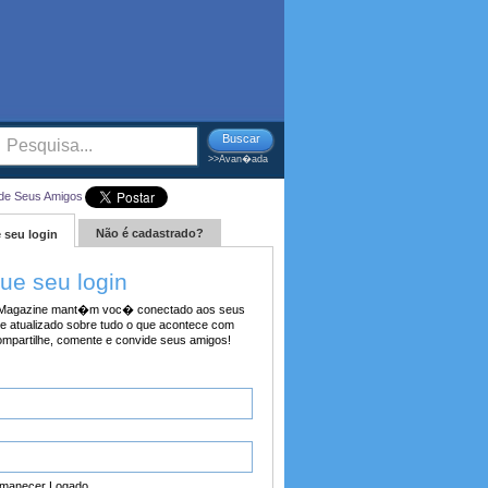
Buscar
>>Avan�ada
de Seus Amigos
Não é cadastrado?
 seu login
tue seu login
agazine mant�m voc� conectado aos seus
e atualizado sobre tudo o que acontece com
ompartilhe, comente e convide seus amigos!
manecer Logado