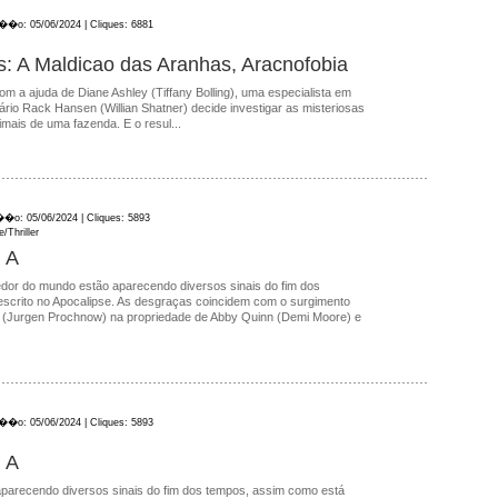
a��o: 05/06/2024 | Cliques: 6881
: A Maldicao das Aranhas, Aracnofobia
m a ajuda de Diane Ashley (Tiffany Bolling), uma especialista em
rio Rack Hansen (Willian Shatner) decide investigar as misteriosas
mais de uma fazenda. E o resul...
��o: 05/06/2024 | Cliques: 5893
/Thriller
, A
edor do mundo estão aparecendo diversos sinais do fim dos
scrito no Apocalipse. As desgraças coincidem com o surgimento
o (Jurgen Prochnow) na propriedade de Abby Quinn (Demi Moore) e
a��o: 05/06/2024 | Cliques: 5893
, A
parecendo diversos sinais do fim dos tempos, assim como está