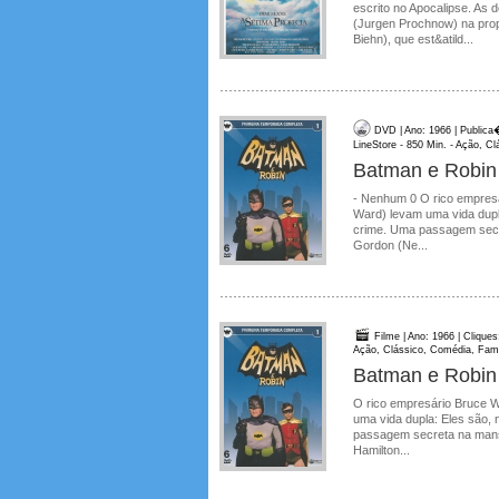
escrito no Apocalipse. As
(Jurgen Prochnow) na prop
Biehn), que est&atild...
DVD | Ano: 1966 | Publica
LineStore - 850 Min. - Ação, C
Batman e Robin
- Nenhum 0 O rico empres
Ward) levam uma vida dupl
crime. Uma passagem secr
Gordon (Ne...
Filme | Ano: 1966 | Cliques
Ação, Clássico, Comédia, Famíl
Batman e Robin
O rico empresário Bruce 
uma vida dupla: Eles são,
passagem secreta na mans
Hamilton...