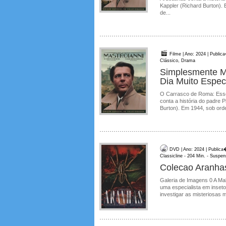
Kappler (Richard Burton). 
de...
Filme | Ano: 2024 | Public
Clássico, Drama
Simplesmente M
Dia Muito Espec
O Carrasco de Roma: Esse 
conta a história do padre P
Burton). Em 1944, sob orde
DVD | Ano: 2024 | Publica
Classicline - 204 Min. - Suspens
Colecao Aranhas
Galeria de Imagens 0 A Mal
uma especialista em inset
investigar as misteriosas 