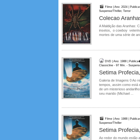
Filme | Ano: 2024 | Public
Suspense/Thriller, Terror
Colecao Aranhas
A Maldição das Aranhas: Co
insetos, o cowboy veteriná
mortes de uma série de ani
DVD | Ano: 1988 | Publica
Classicline - 97 Min. - Suspense
Setima Profecia
Galeria de Imagens 0 Ao r
tempos, assim como está e
de um misterioso andarilh
seu marido (Michael ...
Filme | Ano: 1988 | Public
Suspense/Thriller
Setima Profecia
Ao redor do mundo estão a