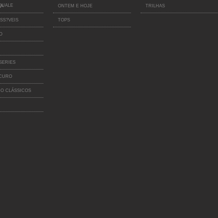
QUALE
IA
ONTEM E HOJE
TRILHAS
SS?VEIS
TOPS
O
SERIES
SCURO
O CLÁSSICOS