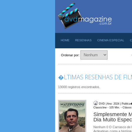
HOME
RESENHAS
CINEMA ESPECIAL
C
Ordenar por:
�LTIMAS RESENHAS DE FI
13000 registros encontrados.
DVD | Ano: 2024 | Publica
Classicline - 105 Min. - Clássi
Simplesmente M
Dia Muito Espec
Nenhum 0 O Carrasco de R
Ardeatinas conta a história