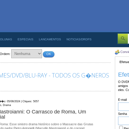
OLUNAS
ESPECIAIS
LANCAMENTOS
NOTICIAS/DROPS
Convi
Ordem:
OK
Efetue
Efe
LMES/DVD/BLU-RAY - TODOS OS G�NEROS
O DVDM
amigos 
eles. C
E-mail
��o: 05/06/2024 | Cliques: 5057
co, Drama
astroianni: O Carrasco de Roma, Um
Senha
ial
oma: Esse sinistro drama histórico sobre o Massacre das Grutas
 do padre Pietro Antonielli (Marcello Mastroianni) e do coronel
Per