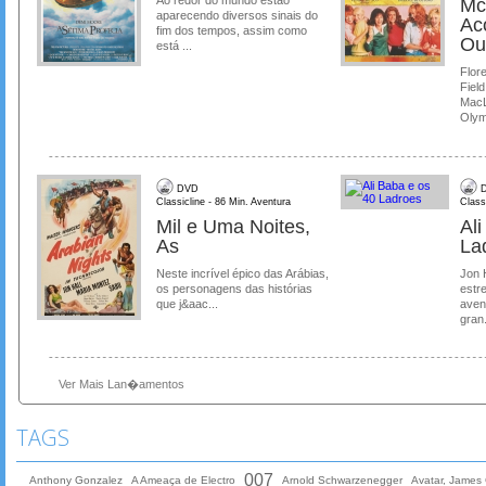
Mc
aparecendo diversos sinais do
Ac
fim dos tempos, assim como
Ou
está ...
Flore
Field
MacL
Olymp
DVD
D
Classicline - 86 Min. Aventura
Class
Mil e Uma Noites,
Al
As
La
Neste incrível épico das Arábias,
Jon 
os personagens das histórias
estre
que j&aac...
aven
gran.
Ver Mais Lan�amentos
TAGS
007
Anthony Gonzalez
A Ameaça de Electro
Arnold Schwarzenegger
Avatar, James