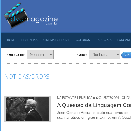
HOME
RESENHAS
CINEMA ESPECIAL
COLUNAS
ESPECIAIS
LANCAM
Ordenar por:
Ordem:
OK
NOTICIAS/DROPS
NA ESTANTE | PUBLICA��O: 25/07/2026 | CLIQU
A Questao da Linguagem Com
Jose Geraldo Vieira executa sua forma de t
sua narrativa, em grau maximo, em A Quad