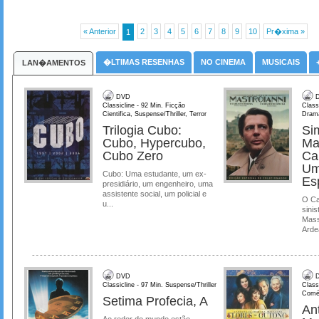
« Anterior
2
3
4
5
6
7
8
9
10
Pr�xima »
1
�LTIMAS RESENHAS
NO CINEMA
MUSICAIS
LAN�AMENTOS
DVD
D
Classicline - 92 Min. Ficção
Class
Cientifica, Suspense/Thriller, Terror
Dram
Trilogia Cubo:
Si
Cubo, Hypercubo,
Ma
Cubo Zero
Ca
Um
Cubo: Uma estudante, um ex-
Es
presidiário, um engenheiro, uma
assistente social, um policial e
O Ca
u...
sinis
Mass
Ardea
DVD
D
Classicline - 97 Min. Suspense/Thriller
Class
Comé
Setima Profecia, A
Ant
Ao redor do mundo estão