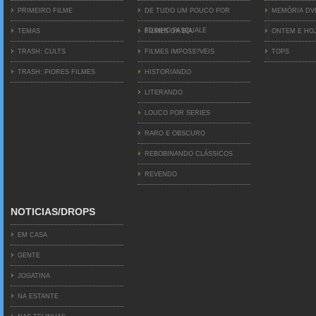
PRIMEIRO FILME
DE TUDO UM POUCO POR
MEMÓRIA D
EDINHO PASQUALE
TEMAS
FILMES DA BIA
ONTEM E HO
TRASH: CULTS
FILMES IMPOSS?VEIS
TOPS
TRASH: PIORES FILMES
HISTORIANDO
LITERANDO
LOUCO POR SERIES
RARO E OBSCURO
REBOBINANDO CLÁSSICOS
REVENDO
NOTICIAS/DROPS
EM CASA
GENTE
JOGATINA
NA ESTANTE