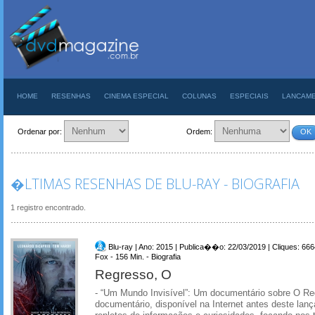
HOME
RESENHAS
CINEMA ESPECIAL
COLUNAS
ESPECIAIS
LANCAM
Ordenar por:
Ordem:
OK
�LTIMAS RESENHAS DE BLU-RAY - BIOGRAFIA
1 registro encontrado.
Blu-ray | Ano: 2015 | Publica��o: 22/03/2019 | Cliques: 666
Fox - 156 Min. - Biografia
Regresso, O
- “Um Mundo Invisível”: Um documentário sobre O R
documentário, disponível na Internet antes deste la