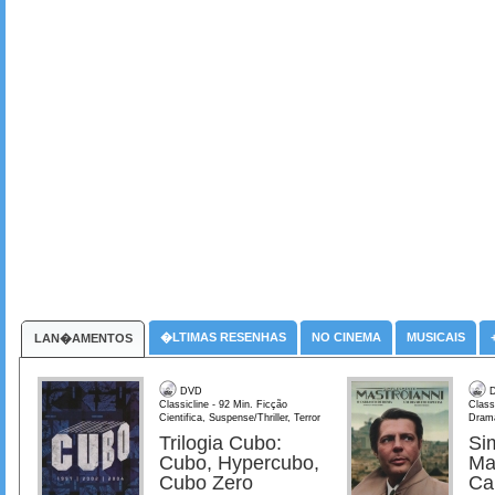
�LTIMAS RESENHAS
NO CINEMA
MUSICAIS
LAN�AMENTOS
DVD
D
Classicline - 92 Min. Ficção
Class
Cientifica, Suspense/Thriller, Terror
Dram
Trilogia Cubo:
Si
Cubo, Hypercubo,
Ma
Cubo Zero
Ca