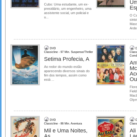
Um
Cubo: Uma estudante, um ex-
Es
presidiário, um engenheiro, uma
assistente social, um policial e
O Ca
u...
sinis
Mass
Ardea
DVD
D
Classicline - 97 Min. Suspense/Thriller
Class
Comé
Setima Profecia, A
Ant
Ao redor do mundo estão
Mc
aparecendo diversos sinais do
Ac
fim dos tempos, assim como
Ou
está ...
Flore
Field
MacL
Olymp
DVD
D
Classicline - 86 Min. Aventura
Class
Mil e Uma Noites,
Al
As
La