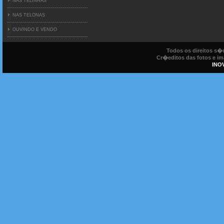
NAS TELINHAS
NAS TELONAS
OUVINDO E VENDO
Todos os direitos s
Cr�editos das fotos e ima
INO