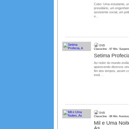
Cubo: Uma estudante, u
presidiário, um engenhei
assistente social, um poli
u...
DVD
Classicline - 97 Min. Suspens
Setima Profeci
Ao redor do mundo estã
aparecendo diversos sin
fim dos tempos, assim 
está ...
DVD
Classicline - 86 Min. Aventur
Mil e Uma Noit
As