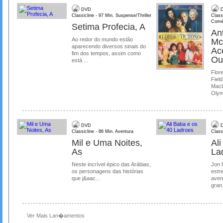
DVD
D
Classicline - 97 Min. Suspense/Thriller
Class
Comé
Setima Profecia, A
Ant
Ao redor do mundo estão
Mc
aparecendo diversos sinais do
Ac
fim dos tempos, assim como
Ou
está ...
Flore
Field
MacL
Olymp
DVD
D
Classicline - 86 Min. Aventura
Class
Mil e Uma Noites,
Al
As
La
Neste incrível épico das Arábias,
Jon 
os personagens das histórias
estre
que j&aac...
aven
gran.
Ver Mais Lan�amentos