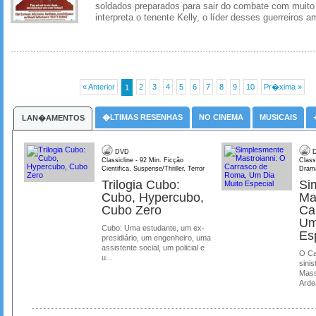
soldados preparados para sair do combate com muito
interpreta o tenente Kelly, o líder desses guerreiros am
« Anterior
2
3
4
5
6
7
8
9
10
Pr�xima »
1
�LTIMAS RESENHAS
NO CINEMA
MUSICAIS
LAN�AMENTOS
DVD
D
Classicline - 92 Min. Ficção
Class
Cientifica, Suspense/Thriller, Terror
Dram
Trilogia Cubo:
Si
Cubo, Hypercubo,
Ma
Cubo Zero
Ca
Um
Cubo: Uma estudante, um ex-
Es
presidiário, um engenheiro, uma
assistente social, um policial e
O Ca
u...
sinis
Mass
Ardea