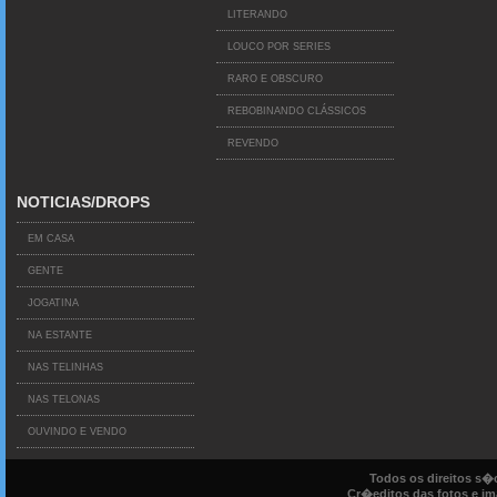
LITERANDO
LOUCO POR SERIES
RARO E OBSCURO
REBOBINANDO CLÁSSICOS
REVENDO
NOTICIAS/DROPS
EM CASA
GENTE
JOGATINA
NA ESTANTE
NAS TELINHAS
NAS TELONAS
OUVINDO E VENDO
Todos os direitos s
Cr�editos das fotos e ima