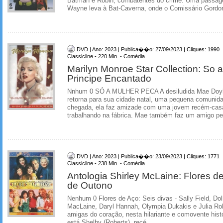
Batman e Robin, combatentes do crime. Uma passa
Wayne leva à Bat-Caverna, onde o Comissário Gordon
DVD | Ano: 2023 | Publica��o: 27/09/2023 | Cliques: 1990
Classicline - 220 Min. - Comédia
Marilyn Monroe Star Collection: So 
Principe Encantado
Nnhum 0 SÓ A MULHER PECA A desiludida Mae Doyl
retorna para sua cidade natal, uma pequena comunida
chegada, ela faz amizade com uma jovem recém-cas
trabalhando na fábrica. Mae também faz um amigo pe
DVD | Ano: 2023 | Publica��o: 23/09/2023 | Cliques: 1771
Classicline - 238 Min. - Comédia
Antologia Shirley McLaine: Flores 
de Outono
Nenhum 0 Flores de Aço: Seis divas - Sally Field, Dol
MacLaine, Daryl Hannah, Olympia Dukakis e Julia Ro
amigas do coração, nesta hilariante e comovente hist
está Shelby (Roberts), recé...