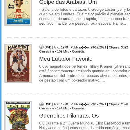
Golpe das Arabias, Um
- Galeria de fotos e cartazes 0 George Lester (Jerry 
que vive em Londres. Sua maior paixão é planejar 
enriquecer de uma maneira rápida, e isso acabou traz
seu lado financeiro e pessoal. Sua esposa, Pame...
DVD | Ano: 1979 | Publica��o: 29/12/2021 | Cliques: 3022
Classicline - 109 Min. - Comédia
Meu Lutador Favorito
0 0 A magnata dos perfumes Hillary Kramer (Streisan
está financeiramente arruinada quando seu contador a
América do Sul. Entre seus poucos ativos restantes, 
de gestão com um boxeador inativo, ...
DVD | Ano: 1970 | Publica��o: 29/12/2021 | Cliques: 2626
Classicline - 144 Min. - Comédia
Guerreiros Pilantras, Os
0 0 Durante a 2º Guerra Mundial, Clint Eastwood e um
Hollywood estão juntos nesta divertida comédia, mos