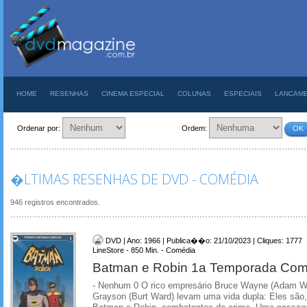
HOME
RESENHAS
CINEMA ESPECIAL
COLUNAS
ESPECIAIS
LANCAM
Ordenar por:
Ordem:
OK
�LTIMAS RESENHAS DE DVD - COMÉDIA
946 registros encontrados.
DVD | Ano: 1966 | Publica��o: 21/10/2023 | Cliques: 1777
LineStore - 850 Min. - Comédia
Batman e Robin 1a Temporada Com
- Nenhum 0 O rico empresário Bruce Wayne (Adam W
Grayson (Burt Ward) levam uma vida dupla: Eles são,