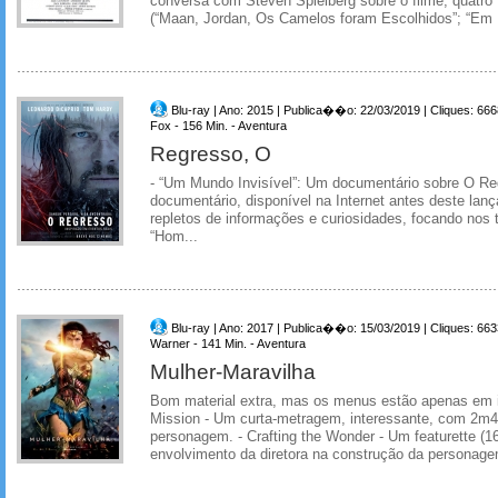
conversa com Steven Spielberg sobre o filme, quatro 
(“Maan, Jordan, Os Camelos foram Escolhidos”; “Em 
Blu-ray | Ano: 2015 | Publica��o: 22/03/2019 | Cliques: 666
Fox - 156 Min. - Aventura
Regresso, O
- “Um Mundo Invisível”: Um documentário sobre O R
documentário, disponível na Internet antes deste la
repletos de informações e curiosidades, focando nos
“Hom...
Blu-ray | Ano: 2017 | Publica��o: 15/03/2019 | Cliques: 663
Warner - 141 Min. - Aventura
Mulher-Maravilha
Bom material extra, mas os menus estão apenas em in
Mission - Um curta-metragem, interessante, com 2m4
personagem. - Crafting the Wonder - Um featurette (1
envolvimento da diretora na construção da personagem