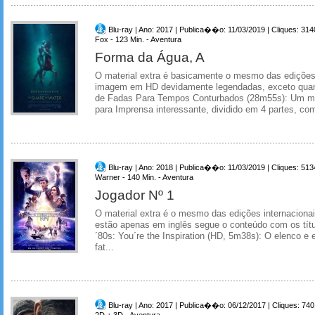
Blu-ray | Ano: 2017 | Publica��o: 11/03/2019 | Cliques: 314
Fox - 123 Min. - Aventura
Forma da Água, A
O material extra é basicamente o mesmo das edições
imagem em HD devidamente legendadas, exceto quan
de Fadas Para Tempos Conturbados (28m55s): Um mat
para Imprensa interessante, dividido em 4 partes, com
Blu-ray | Ano: 2018 | Publica��o: 11/03/2019 | Cliques: 513
Warner - 140 Min. - Aventura
Jogador Nº 1
O material extra é o mesmo das edições internacion
estão apenas em inglês segue o conteúdo com os títu
´80s: You´re the Inspiration (HD, 5m38s): O elenco e
fat...
Blu-ray | Ano: 2017 | Publica��o: 06/12/2017 | Cliques: 740
2D + 3D - Aventura