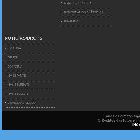
RARO E OBSCURO
REBOBINANDO CLÁSSICOS
REVENDO
NOTICIAS/DROPS
EM CASA
GENTE
JOGATINA
NA ESTANTE
NAS TELINHAS
NAS TELONAS
OUVINDO E VENDO
Todos os direitos s
Cr�editos das fotos e ima
INO