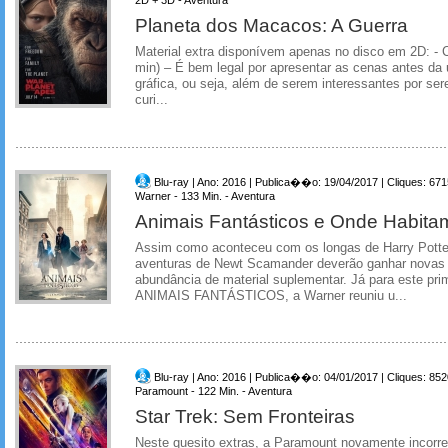
Planeta dos Macacos: A Guerra
Material extra disponívem apenas no disco em 2D: - 
min) – É bem legal por apresentar as cenas antes da
gráfica, ou seja, além de serem interessantes por se
curi...
Blu-ray | Ano: 2016 | Publica��o: 19/04/2017 | Cliques: 671
Warner - 133 Min. - Aventura
Animais Fantásticos e Onde Habita
Assim como aconteceu com os longas de Harry Potter,
aventuras de Newt Scamander deverão ganhar novas
abundância de material suplementar. Já para este pri
ANIMAIS FANTÁSTICOS, a Warner reuniu u...
Blu-ray | Ano: 2016 | Publica��o: 04/01/2017 | Cliques: 852
Paramount - 122 Min. - Aventura
Star Trek: Sem Fronteiras
Neste quesito extras, a Paramount novamente incorr