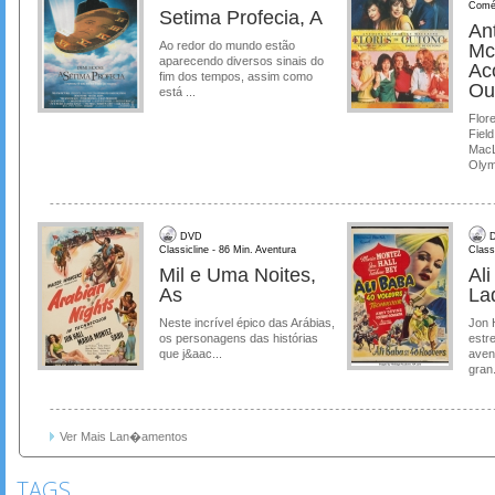
Comé
Setima Profecia, A
Ant
Ao redor do mundo estão
Mc
aparecendo diversos sinais do
Ac
fim dos tempos, assim como
Ou
está ...
Flore
Field
MacL
Olymp
DVD
D
Classicline - 86 Min. Aventura
Class
Mil e Uma Noites,
Al
As
La
Neste incrível épico das Arábias,
Jon 
os personagens das histórias
estre
que j&aac...
aven
gran.
Ver Mais Lan�amentos
TAGS