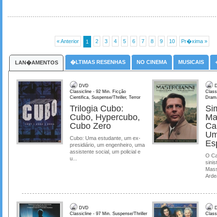
« Anterior
2
3
4
5
6
7
8
9
10
Pr�xima »
1
�LTIMAS RESENHAS
NO CINEMA
MUSICAIS
LAN�AMENTOS
DVD
D
Classicline - 92 Min. Ficção
Class
Cientifica, Suspense/Thriller, Terror
Dram
Trilogia Cubo:
Si
Cubo, Hypercubo,
Ma
Cubo Zero
Ca
Um
Cubo: Uma estudante, um ex-
Es
presidiário, um engenheiro, uma
assistente social, um policial e
O Ca
u...
sinis
Mass
Ardea
DVD
D
Classicline - 97 Min. Suspense/Thriller
Class