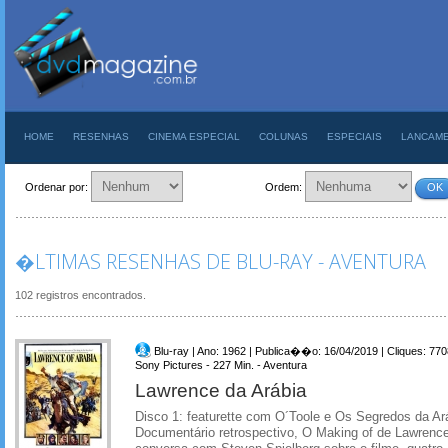
HOME
RESENHAS
CINEMA ESPECIAL
COLUNAS
ESPECIAIS
LANCAM
Ordenar por:
Ordem:
OK
�LTIMAS RESENHAS DE BLU-RAY - AVENTURA
102 registros encontrados.
Blu-ray | Ano: 1962 | Publica��o: 16/04/2019 | Cliques: 770
Sony Pictures - 227 Min. - Aventura
Lawrence da Arábia
Disco 1: featurette com O´Toole e Os Segredos da Ar
Documentário retrospectivo, O Making of de Lawrenc