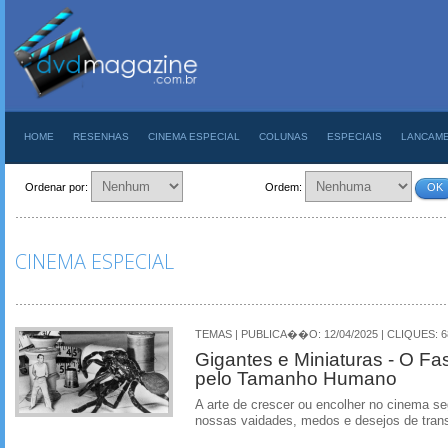
HOME
RESENHAS
CINEMA ESPECIAL
COLUNAS
ESPECIAIS
LANCAM
Ordenar por:
Ordem:
OK
CINEMA ESPECIAL
TEMAS | PUBLICA��O: 12/04/2025 | CLIQUES: 6
Gigantes e Miniaturas - O Fa
pelo Tamanho Humano
A arte de crescer ou encolher no cinema s
nossas vaidades, medos e desejos de tran