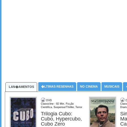
�LTIMAS RESENHAS
NO CINEMA
MUSICAIS
LAN�AMENTOS
DVD
D
Classicline - 92 Min. Ficção
Class
Cientifica, Suspense/Thriller, Terror
Dram
Trilogia Cubo:
Si
Cubo, Hypercubo,
Ma
Cubo Zero
Ca