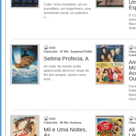
Um
Cubo: Uma estudante, um ex-
Es
presidiário, um engenheiro, uma
assistente social, um policial e
O Ca
u...
sinis
Mass
Ardea
DVD
D
Classicline - 97 Min. Suspense/Thriller
Class
Comé
Setima Profecia, A
Ant
Ao redor do mundo estão
Mc
aparecendo diversos sinais do
Ac
fim dos tempos, assim como
Ou
está ...
Flore
Field
MacL
Olymp
DVD
D
Classicline - 86 Min. Aventura
Class
Mil e Uma Noites,
Al
As
La