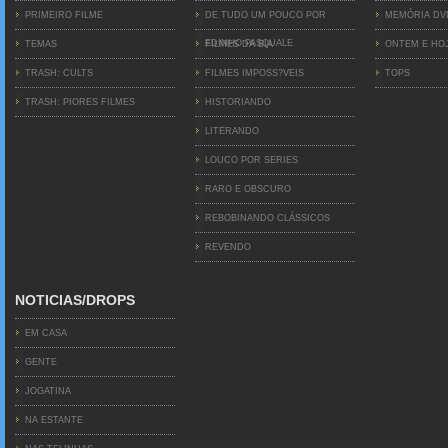
PRIMEIRO FILME
DE TUDO UM POUCO POR
MEMÓRIA D
EDINHO PASQUALE
TEMAS
FILMES DA BIA
ONTEM E HO
TRASH: CULTS
FILMES IMPOSS?VEIS
TOPS
TRASH: PIORES FILMES
HISTORIANDO
LITERANDO
LOUCO POR SERIES
RARO E OBSCURO
REBOBINANDO CLÁSSICOS
REVENDO
NOTICIAS/DROPS
EM CASA
GENTE
JOGATINA
NA ESTANTE