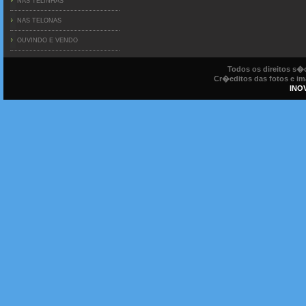
NAS TELINHAS
NAS TELONAS
OUVINDO E VENDO
Todos os direitos s
Cr�editos das fotos e ima
INO