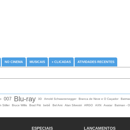
NO CINEMA
MUSICAIS
+ CLICADAS
ATIVIDADES RECENTES
Blu-ray
007
o
3D
Arnold Schwarzenegger
Branca de Neve e O Caçador
Batma
 Stiller
Bruce Willis
Brad Pitt
bebê
Bel Ami
Alan Silvestri
ARGO
AXN
Avatar
Batman - O
ESPECIAIS
LANCAMENTOS