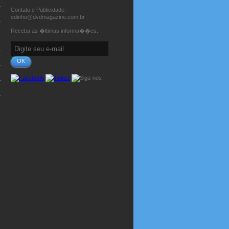
Contato e Publicidade:
edinho@dvdmagazine.com.br
Receba as �ltimas informa��es.
OK