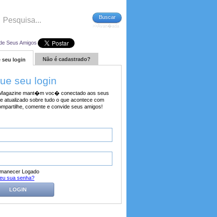
Buscar
>>Avan�ada
de Seus Amigos
Não é cadastrado?
 seu login
tue seu login
agazine mant�m voc� conectado aos seus
e atualizado sobre tudo o que acontece com
ompartilhe, comente e convide seus amigos!
manecer Logado
eu sua senha?
LOGIN