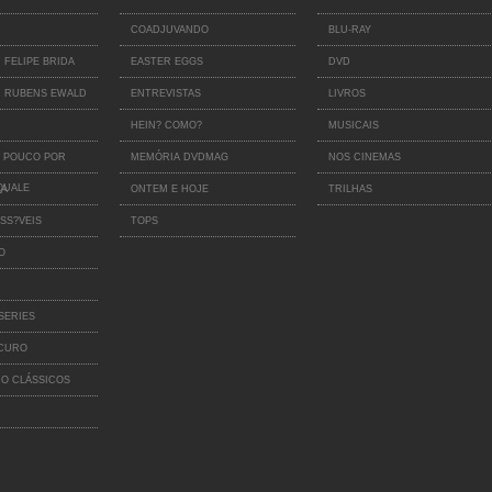
COADJUVANDO
BLU-RAY
 FELIPE BRIDA
EASTER EGGS
DVD
 RUBENS EWALD
ENTREVISTAS
LIVROS
HEIN? COMO?
MUSICAIS
 POUCO POR
MEMÓRIA DVDMAG
NOS CINEMAS
QUALE
IA
ONTEM E HOJE
TRILHAS
SS?VEIS
TOPS
O
SERIES
SCURO
O CLÁSSICOS