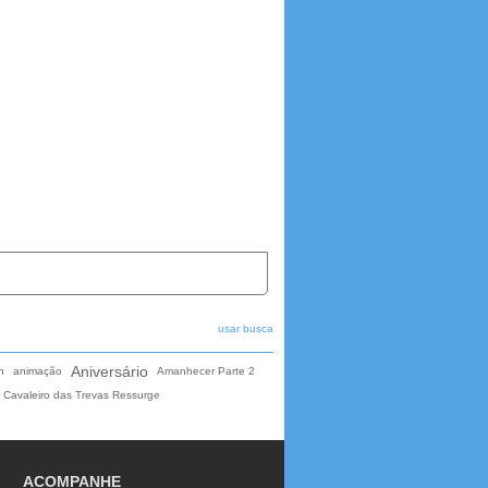
usar busca
Aniversário
n
animação
Amanhecer Parte 2
 Cavaleiro das Trevas Ressurge
ACOMPANHE