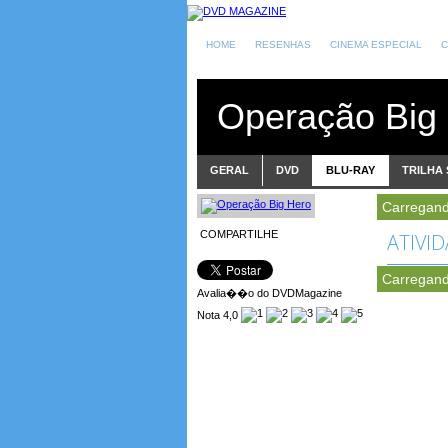
HOME
RESENHAS
CINEMA ESPECIAL
C
Operação Big
GERAL
DVD
BLU-RAY
TRILHA
Carregand
COMPARTILHE
ATIVI
Carregand
Avalia��o do DVDMagazine
Nota 4,0