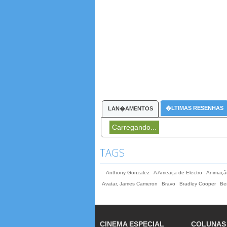
�LTIMAS RESENHAS
LAN�AMENTOS
Carregando...
TAGS
Anthony Gonzalez
A Ameaça de Electro
Animaçã
Avatar, James Cameron
Bravo
Bradley Cooper
Ben
CINEMA ESPECIAL
COLUNAS