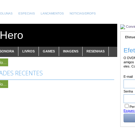
OLUNAS
ESPECIAIS
LANCAMENTOS
NOTICIAS/DROPS
Convi
 Hero
Efetue
Efe
 SONORA
LIVROS
GAMES
IMAGENS
RESENHAS
O DVDM
o...
amigos 
eles. C
DADES RECENTES
E-mail
o...
Senha
Per
Esquec