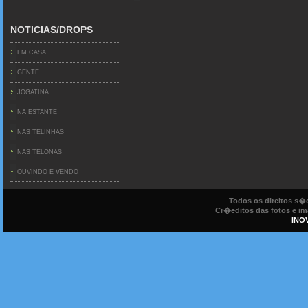
NOTICIAS/DROPS
EM CASA
GENTE
JOGATINA
NA ESTANTE
NAS TELINHAS
NAS TELONAS
OUVINDO E VENDO
Todos os direitos s
Cr�editos das fotos e ima
INO