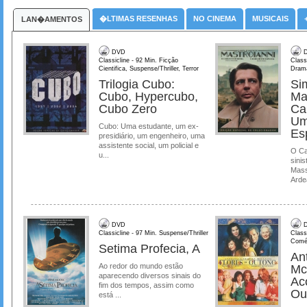
�LTIMAS RESENHAS
NO CINEMA
MUSICAIS
LAN�AMENTOS
DVD
D
Classicline - 92 Min. Ficção
Class
Cientifica, Suspense/Thriller, Terror
Dram
Trilogia Cubo:
Si
Cubo, Hypercubo,
Ma
Cubo Zero
Ca
Um
Cubo: Uma estudante, um ex-
Es
presidiário, um engenheiro, uma
assistente social, um policial e
O Ca
u...
sinis
Mass
Ardea
DVD
D
Classicline - 97 Min. Suspense/Thriller
Class
Comé
Setima Profecia, A
Ant
Ao redor do mundo estão
Mc
aparecendo diversos sinais do
Ac
fim dos tempos, assim como
Ou
está ...