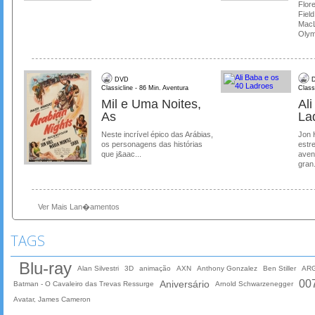
Flore
Field
MacL
Olymp
DVD
D
Classicline - 86 Min. Aventura
Class
Mil e Uma Noites,
Al
As
La
Neste incrível épico das Arábias,
Jon 
os personagens das histórias
estre
que j&aac...
aven
gran.
Ver Mais Lan�amentos
TAGS
Blu-ray
Alan Silvestri
3D
animação
AXN
Anthony Gonzalez
Ben Stiller
AR
00
Aniversário
Batman - O Cavaleiro das Trevas Ressurge
Arnold Schwarzenegger
Avatar, James Cameron