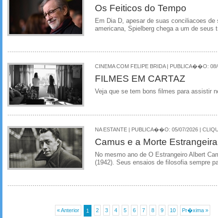
Os Feiticos do Tempo
Em Dia D, apesar de suas conciliacoes de
americana, Spielberg chega a um de seus 
CINEMA COM FELIPE BRIDA | PUBLICA��O: 08/0
FILMES EM CARTAZ
Veja que se tem bons filmes para assistir
NA ESTANTE | PUBLICA��O: 05/07/2026 | CLIQU
Camus e a Morte Estrangeira
No mesmo ano de O Estrangeiro Albert Cam
(1942). Seus ensaios de filosofia sempre p
« Anterior
2
3
4
5
6
7
8
9
10
Pr�xima »
1