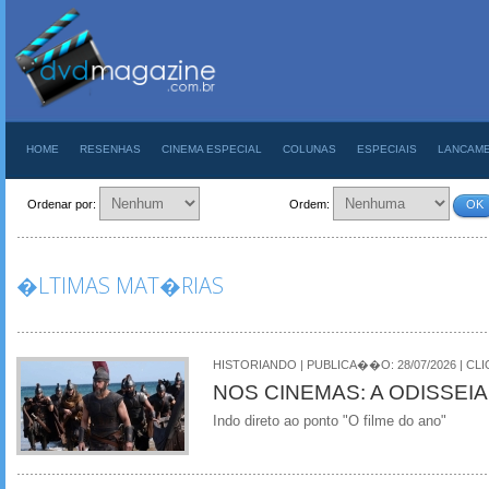
HOME
RESENHAS
CINEMA ESPECIAL
COLUNAS
ESPECIAIS
LANCAM
Ordenar por:
Ordem:
OK
�LTIMAS MAT�RIAS
HISTORIANDO | PUBLICA��O: 28/07/2026 | CLI
NOS CINEMAS: A ODISSEIA
Indo direto ao ponto "O filme do ano"