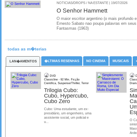
NOTICIAS/DROPS / NA ESTANTE | 19/07/2026
O Senhor Hammett
O maior escritor argentino (o mais profundo e
Ernesto Sabato nao poupa palavras em seus 
Fantasmas (1963)
todas as m�terias
�LTIMAS RESENHAS
NO CINEMA
MUSICAIS
LAN�AMENTOS
DVD
D
Classicline - 92 Min. Ficção
Class
Cientifica, Suspense/Thriller, Terror
Dram
Trilogia Cubo:
Si
Cubo, Hypercubo,
Ma
Cubo Zero
Ca
Um
Cubo: Uma estudante, um ex-
Es
presidiário, um engenheiro, uma
assistente social, um policial e
O Ca
u...
sinis
Mass
Ardea