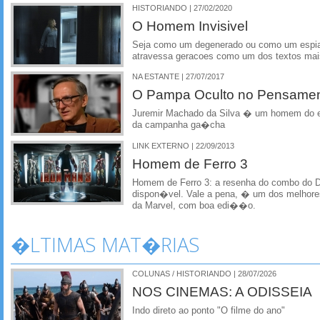
HISTORIANDO | 27/02/2020
O Homem Invisivel
Seja como um degenerado ou como um espiao
atravessa geracoes como um dos textos mais
NA ESTANTE | 27/07/2017
O Pampa Oculto no Pensamen
Juremir Machado da Silva � um homem do e
da campanha ga�cha
LINK EXTERNO | 22/09/2013
Homem de Ferro 3
Homem de Ferro 3: a resenha do combo do 
dispon�vel. Vale a pena, � um dos melhore
da Marvel, com boa edi��o.
�LTIMAS MAT�RIAS
COLUNAS / HISTORIANDO | 28/07/2026
NOS CINEMAS: A ODISSEIA
Indo direto ao ponto "O filme do ano"