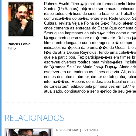
Rubens Ewald Filho � jornalista formado pela Univ
Santos (UniSantos), al�m de ser o mais conhecido
respeitados cr�ticos de cinema brasileiro. Trabal
comunica��o do pa�s, entre eles Rede Globo, S
Cultura, revista Veja e Folha de S�o Paulo, al�m 
onde comenta as entregas do Oscar (que comenta 
Seus guias impressos anuais s�o tidos como a me
l�ngua portuguesa sobre a s�tima arte. Rubens j� 
filmes entre longas e curta-metragens e � sempre re
Rubens Ewald
indicados na �poca da premia��o do Oscar. Ele c
Filho
f�s da atriz Debbie Reynolds, tendo uma cole��o 
que ela participou. Fez participa��es em filmes br
escreveu diversos roteiros para miniss�ries, incl
de “�ramos Seis” de Maria Jos� Dupr�. Ainda c
escrever em um caderno os filmes que via. Ali, col
nomes dos atores, diretor, diretor de fotografia, rotei
informa��es. Rubens considera seu trabalho mais 
de Cineastas”, editado pela primeira vez em 1977 e 
atualizado, continuando a ser o �nico de seu g�ner
RELACIONADOS
NOS CINEMAS | 15/12/2014