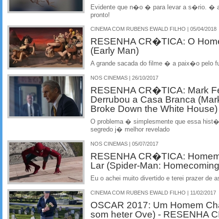
Evidente que n�o � para levar a s�rio. � 
pronto!
CINEMA COM RUBENS EWALD FILHO | 05/04/2018
RESENHA CR�TICA: O Home
(Early Man)
A grande sacada do filme � a paix�o pelo f
NOS CINEMAS | 26/10/2017
RESENHA CR�TICA: Mark Fe
Derrubou a Casa Branca (Mar
Broke Down the White House)
O problema � simplesmente que essa hist�r
segredo j� melhor revelado
NOS CINEMAS | 05/07/2017
RESENHA CR�TICA: Homem-A
Lar (Spider-Man: Homecoming
Eu o achei muito divertido e terei prazer de a
CINEMA COM RUBENS EWALD FILHO | 11/02/2017
OSCAR 2017: Um Homem Ch
som heter Ove) - RESENHA