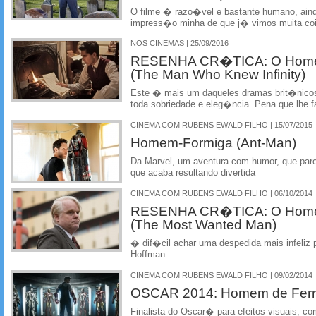
O filme � razo�vel e bastante humano, ain
impress�o minha de que j� vimos muita coi
NOS CINEMAS | 25/09/2016
RESENHA CR�TICA: O Homem 
(The Man Who Knew Infinity)
Este � mais um daqueles dramas brit�nicos
toda sobriedade e eleg�ncia. Pena que lhe f
CINEMA COM RUBENS EWALD FILHO | 15/07/2015
Homem-Formiga (Ant-Man)
Da Marvel, um aventura com humor, que pare
que acaba resultando divertida
CINEMA COM RUBENS EWALD FILHO | 06/10/2014
RESENHA CR�TICA: O Home
(The Most Wanted Man)
� dif�cil achar uma despedida mais infeliz p
Hoffman
CINEMA COM RUBENS EWALD FILHO | 09/02/2014
OSCAR 2014: Homem de Ferro 
Finalista do Oscar� para efeitos visuais, c