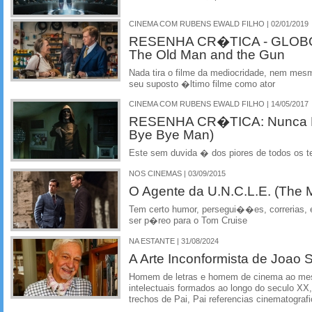
CINEMA COM RUBENS EWALD FILHO | 02/01/2019
RESENHA CR�TICA - GLOBO
The Old Man and the Gun
Nada tira o filme da mediocridade, nem mes
seu suposto �ltimo filme como ator
CINEMA COM RUBENS EWALD FILHO | 14/05/2017
RESENHA CR�TICA: Nunca D
Bye Bye Man)
Este sem duvida � dos piores de todos os 
NOS CINEMAS | 03/09/2015
O Agente da U.N.C.L.E. (The 
Tem certo humor, persegui��es, correrias
ser p�reo para o Tom Cruise
NA ESTANTE | 31/08/2024
A Arte Inconformista de Joao S
Homem de letras e homem de cinema ao me
intelectuais formados ao longo do seculo XX
trechos de Pai, Pai referencias cinematograf