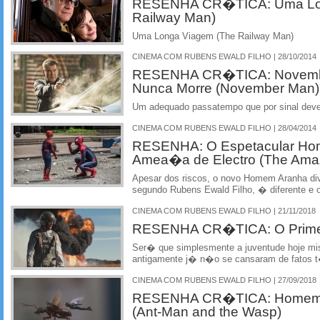
RESENHA CR�TICA: Uma Lon
Railway Man)
Uma Longa Viagem (The Railway Man)
CINEMA COM RUBENS EWALD FILHO | 28/10/2014
RESENHA CR�TICA: Novemb
Nunca Morre (November Man)
Um adequado passatempo que por sinal dev
CINEMA COM RUBENS EWALD FILHO | 28/04/2014
RESENHA: O Espetacular Hom
Amea�a de Electro (The Amaz
Apesar dos riscos, o novo Homem Aranha dive
segundo Rubens Ewald Filho, � diferente e 
CINEMA COM RUBENS EWALD FILHO | 21/11/2018
RESENHA CR�TICA: O Primei
Ser� que simplesmente a juventude hoje mi
antigamente j� n�o se cansaram de fatos 
CINEMA COM RUBENS EWALD FILHO | 27/09/2018
RESENHA CR�TICA: Homem-F
(Ant-Man and the Wasp)