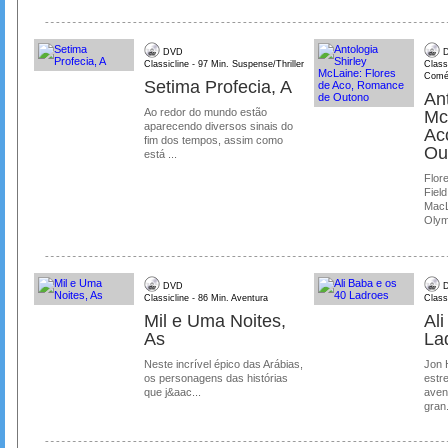
DVD
D
Classicline - 97 Min. Suspense/Thriller
Class
Comé
Setima Profecia, A
Ant
Ao redor do mundo estão
Mc
aparecendo diversos sinais do
Ac
fim dos tempos, assim como
Ou
está ...
Flore
Field
MacL
Olymp
DVD
D
Classicline - 86 Min. Aventura
Class
Mil e Uma Noites,
Al
As
La
Neste incrível épico das Arábias,
Jon 
os personagens das histórias
estre
que j&aac...
aven
gran.