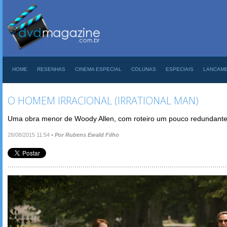
HOME
RESENHAS
CINEMA ESPECIAL
COLUNAS
ESPECIAIS
LANCAM
O HOMEM IRRACIONAL (IRRATIONAL MAN)
Uma obra menor de Woody Allen, com roteiro um pouco redundant
28/08/2015 11:54
•
Por Rubens Ewald Filho