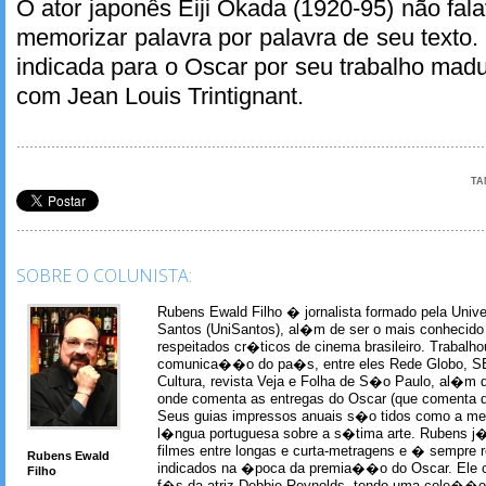
O ator japonês Eiji Okada (1920-95) não fal
memorizar palavra por palavra de seu texto.
indicada para o Oscar por seu trabalho ma
com Jean Louis Trintignant.
TA
SOBRE O COLUNISTA:
Rubens Ewald Filho � jornalista formado pela Univ
Santos (UniSantos), al�m de ser o mais conhecido
respeitados cr�ticos de cinema brasileiro. Trabal
comunica��o do pa�s, entre eles Rede Globo, S
Cultura, revista Veja e Folha de S�o Paulo, al�m 
onde comenta as entregas do Oscar (que comenta 
Seus guias impressos anuais s�o tidos como a me
l�ngua portuguesa sobre a s�tima arte. Rubens j� 
filmes entre longas e curta-metragens e � sempre re
Rubens Ewald
indicados na �poca da premia��o do Oscar. Ele c
Filho
f�s da atriz Debbie Reynolds, tendo uma cole��o 