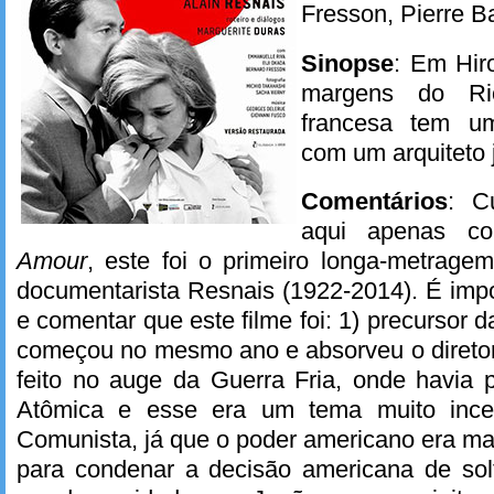
Fresson, Pierre B
Sinopse
: Em Hir
margens do Ri
francesa tem u
com um arquiteto 
Comentários
: C
aqui apenas 
Amour
, este foi o primeiro longa-metrage
documentarista Resnais (1922-2014). É impo
e comentar que este filme foi: 1) precursor
começou no mesmo ano e absorveu o diretor
feito no auge da Guerra Fria, onde havia
Atômica e esse era um tema muito incen
Comunista, já que o poder americano era mai
para condenar a decisão americana de so