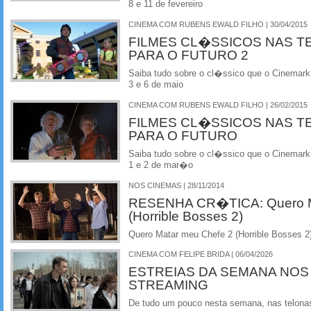
8 e 11 de fevereiro
CINEMA COM RUBENS EWALD FILHO | 30/04/2015
FILMES CL�SSICOS NAS T
PARA O FUTURO 2
Saiba tudo sobre o cl�ssico que o Cinemark
3 e 6 de maio
CINEMA COM RUBENS EWALD FILHO | 26/02/2015
FILMES CL�SSICOS NAS T
PARA O FUTURO
Saiba tudo sobre o cl�ssico que o Cinemark
1 e 2 de mar�o
NOS CINEMAS | 28/11/2014
RESENHA CR�TICA: Quero M
(Horrible Bosses 2)
Quero Matar meu Chefe 2 (Horrible Bosses 2
CINEMA COM FELIPE BRIDA | 06/04/2026
ESTREIAS DA SEMANA NOS
STREAMING
De tudo um pouco nesta semana, nas telonas 