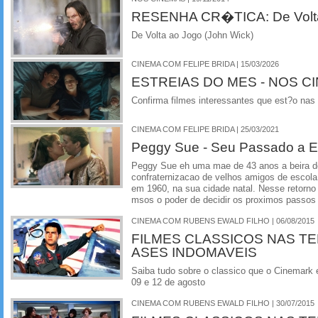
RESENHA CR�TICA: De Volta 
De Volta ao Jogo (John Wick)
CINEMA COM FELIPE BRIDA | 15/03/2026
ESTREIAS DO MES - NOS C
Confirma filmes interessantes que est?o nas
CINEMA COM FELIPE BRIDA | 25/03/2021
Peggy Sue - Seu Passado a 
Peggy Sue eh uma mae de 43 anos a beira do
confraternizacao de velhos amigos de escola
em 1960, na sua cidade natal. Nesse retorn
msos o poder de decidir os proximos passos
CINEMA COM RUBENS EWALD FILHO | 06/08/2015
FILMES CLASSICOS NAS TE
ASES INDOMAVEIS
Saiba tudo sobre o classico que o Cinemark 
09 e 12 de agosto
CINEMA COM RUBENS EWALD FILHO | 30/07/2015