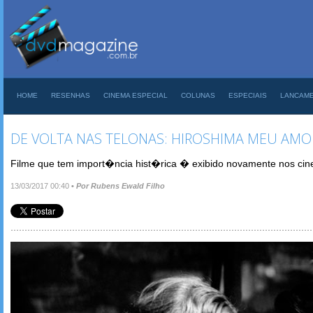
HOME
RESENHAS
CINEMA ESPECIAL
COLUNAS
ESPECIAIS
LANCAM
DE VOLTA NAS TELONAS: HIROSHIMA MEU AMO
Filme que tem import�ncia hist�rica � exibido novamente nos ci
13/03/2017 00:40
•
Por Rubens Ewald Filho