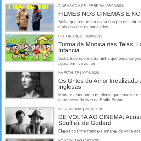
CINEMA COM FELIPE BRIDA | 05/02/2026
FILMES NOS CINEMAS E N
Saiba que tem muita coisa boa pra assistir na
mais dos que os badalados...
HISTORIANDO | 26/06/2019
Turma da Monica nas Telas: L
Infancia
Saiba tudo sobre a turminha que encanta ger
agora em live action
NA ESTANTE | 09/08/2020
Os Gritos do Amor Irrealizad
Inglesas
Morte e amor sao a mitologia que envolve o 
estranheza do livro de Emily Bronte
NOS CINEMAS | 26/01/2018
DE VOLTA AO CINEMA: Acoss
Souffle), de Godard
Cl�ssico filme franc�s estar� de volta aos 
NOS CINEMAS | 19/11/2014