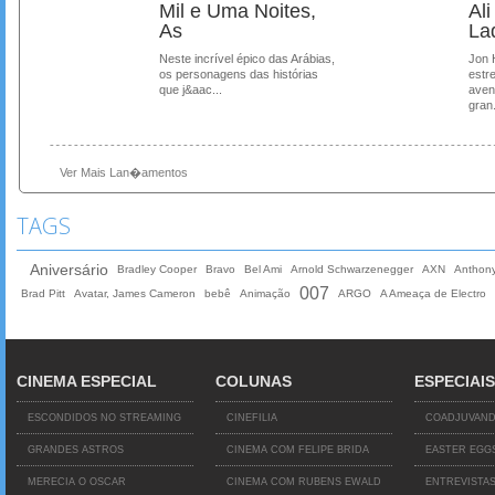
Mil e Uma Noites,
Al
As
La
Neste incrível épico das Arábias,
Jon 
os personagens das histórias
estre
que j&aac...
aven
gran.
Ver Mais Lan�amentos
TAGS
Aniversário
Bradley Cooper
Bravo
Bel Ami
Arnold Schwarzenegger
AXN
Anthon
007
Brad Pitt
Avatar, James Cameron
bebê
Animação
ARGO
A Ameaça de Electro
CINEMA ESPECIAL
COLUNAS
ESPECIAIS
ESCONDIDOS NO STREAMING
CINEFILIA
COADJUVAN
GRANDES ASTROS
CINEMA COM FELIPE BRIDA
EASTER EGG
MERECIA O OSCAR
CINEMA COM RUBENS EWALD
ENTREVISTA