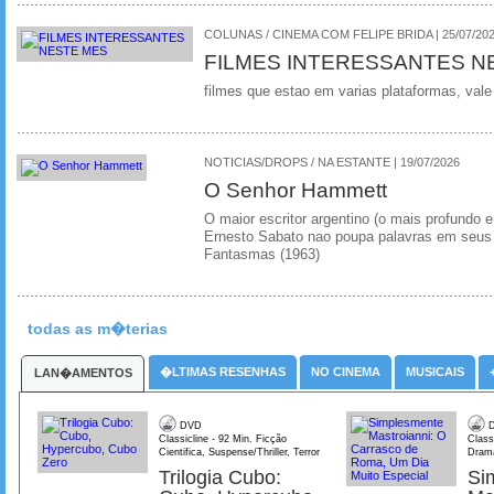
COLUNAS / CINEMA COM FELIPE BRIDA | 25/07/20
FILMES INTERESSANTES N
filmes que estao em varias plataformas, vale
NOTICIAS/DROPS / NA ESTANTE | 19/07/2026
O Senhor Hammett
O maior escritor argentino (o mais profundo e
Ernesto Sabato nao poupa palavras em seus 
Fantasmas (1963)
todas as m�terias
�LTIMAS RESENHAS
NO CINEMA
MUSICAIS
LAN�AMENTOS
DVD
D
Classicline - 92 Min. Ficção
Class
Cientifica, Suspense/Thriller, Terror
Dram
Trilogia Cubo:
Si