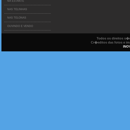
NA ESTANTE
NAS TELINHAS
NAS TELONAS
OUVINDO E VENDO
Todos os direitos s
Cr�editos das fotos e ima
INO