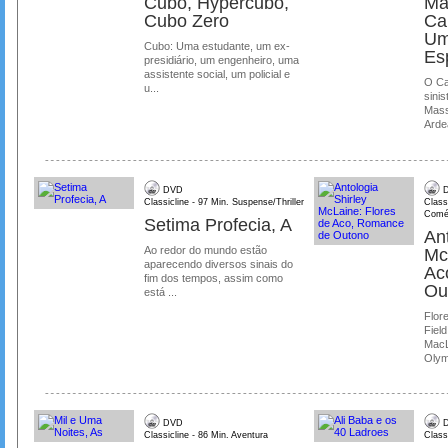
Cubo, Hypercubo,
Ma
Cubo Zero
Ca
Um
Cubo: Uma estudante, um ex-
Es
presidiário, um engenheiro, uma
assistente social, um policial e
O Ca
u...
sinis
Mass
Ardea
DVD
D
Classicline - 97 Min. Suspense/Thriller
Class
Comé
Setima Profecia, A
Ant
Ao redor do mundo estão
Mc
aparecendo diversos sinais do
Ac
fim dos tempos, assim como
Ou
está ...
Flore
Field
MacL
Olymp
DVD
D
Classicline - 86 Min. Aventura
Class