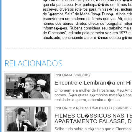
que ela participou. Fez participa��es em filmes br
escreveu diversos roteiros para miniss�ries, incl
de “�ramos Seis” de Maria Jos� Dupr�. Ainda c
escrever em um caderno os filmes que via. Ali, col
nomes dos atores, diretor, diretor de fotografia, rotei
informa��es. Rubens considera seu trabalho mais 
de Cineastas”, editado pela primeira vez em 1977 e 
atualizado, continuando a ser o �nico de seu g�ner
RELACIONADOS
CINEMANIA | 23/03/2017
Encontro e Lembran�a em Hi
O homem e a mulher de Hiroshima, Meu Amo
nomes. S�o quase s�mbolos metaf�sicos
realidade: a guerra, a bomba at�mica
CINEMA COM RUBENS EWALD FILHO | 06/02/2015
FILMES CL�SSICOS NAS T
APARTAMENTO FALASSE, D
Saiba tudo sobre o cl�ssico que o Cinemark