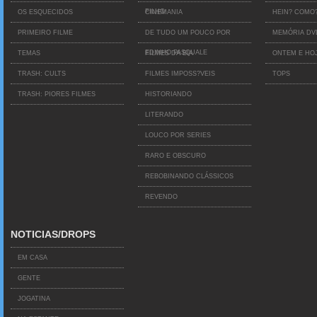
FILHO
OS ESQUECIDOS
CINEMANIA
HEIN? COMO
PRIMEIRO FILME
DE TUDO UM POUCO POR
MEMÓRIA D
EDINHO PASQUALE
TEMAS
FILMES DA BIA
ONTEM E HO
TRASH: CULTS
FILMES IMPOSS?VEIS
TOPS
TRASH: PIORES FILMES
HISTORIANDO
LITERANDO
LOUCO POR SERIES
RARO E OBSCURO
REBOBINANDO CLÁSSICOS
REVENDO
NOTICIAS/DROPS
EM CASA
GENTE
JOGATINA