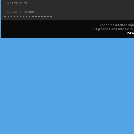
NAS TELONAS
OUVINDO E VENDO
Todos os direitos s
Cr�editos das fotos e ima
INO