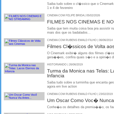
Saiba tudo sobre o cl�ssico que o Cinemark
1 e 4 de fevereiro
CINEMA COM FELIPE BRIDA | 05/02/2026
FILMES NOS CINEMAS E N
Saiba que tem muita coisa boa pra assistir na
mais dos que os badalados...
CINEMA COM RUBENS EWALD FILHO | 06/06/2014
Filmes Cl�ssicos de Volta a
O Cinemark exibir� alguns dos filmes cl�ss
gera��es, confira quais s�o e a opini�o d
HISTORIANDO | 26/06/2019
Turma da Monica nas Telas: L
Infancia
Saiba tudo sobre a turminha que encanta ger
agora em live action
CINEMA COM RUBENS EWALD FILHO | 23/02/2019
Um Oscar Como Voc� Nunca V
Conhe�a os detalhes da premia��o, os favor