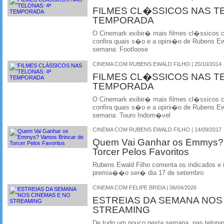
FILMES CL�SSICOS NAS T
TEMPORADA
O Cinemark exibir� mais filmes cl�ssicos
confira quais s�o e a opini�o de Rubens Ewa
semana: Footloose
CINEMA COM RUBENS EWALD FILHO | 20/10/2014
FILMES CL�SSICOS NAS T
TEMPORADA
O Cinemark exibir� mais filmes cl�ssicos
confira quais s�o e a opini�o de Rubens Ewa
semana: Touro Indom�vel
CINEMA COM RUBENS EWALD FILHO | 14/09/2017
Quem Vai Ganhar os Emmys? 
Torcer Pelos Favoritos
Rubens Ewald Filho comenta os indicados e i
premia��o ser� dia 17 de setembro
CINEMA COM FELIPE BRIDA | 06/04/2026
ESTREIAS DA SEMANA NOS
STREAMING
De tudo um pouco nesta semana, nas telonas 