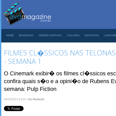
HOME
RESENHAS
CINEMA ESPECIAL
COLUNAS
ESPECIAIS
LANCAM
FILMES CL�SSICOS NAS TELONAS
- SEMANA 1
O Cinemark exibir� os filmes cl�ssicos esc
confira quais s�o e a opini�o de Rubens Ew
semana: Pulp Fiction
04/12/2014 14:55
•
Da Redação