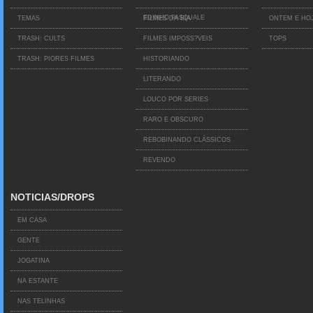
EDINHO PASQUALE
TEMAS
FILMES DA BIA
ONTEM E HO
TRASH: CULTS
FILMES IMPOSS?VEIS
TOPS
TRASH: PIORES FILMES
HISTORIANDO
LITERANDO
LOUCO POR SERIES
RARO E OBSCURO
REBOBINANDO CLÁSSICOS
REVENDO
NOTICIAS/DROPS
EM CASA
GENTE
JOGATINA
NA ESTANTE
NAS TELINHAS