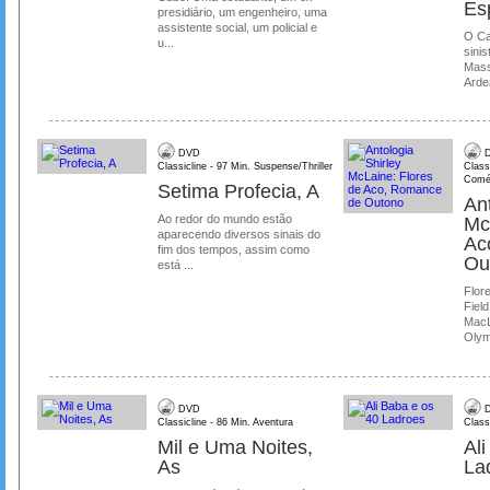
Es
presidiário, um engenheiro, uma
assistente social, um policial e
O Ca
u...
sinis
Mass
Ardea
DVD
D
Classicline - 97 Min. Suspense/Thriller
Class
Comé
Setima Profecia, A
Ant
Ao redor do mundo estão
Mc
aparecendo diversos sinais do
Ac
fim dos tempos, assim como
Ou
está ...
Flore
Field
MacL
Olymp
DVD
D
Classicline - 86 Min. Aventura
Class
Mil e Uma Noites,
Al
As
La