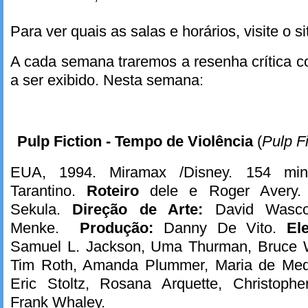
Para ver quais as salas e horários, visite o s
A cada semana traremos a resenha crítica c
a ser exibido. Nesta semana:
Pulp Fiction - Tempo de Violência
(
Pulp Fi
EUA, 1994. Miramax /Disney. 154 mi
Tarantino.
Roteiro
dele e Roger Avery
Sekula.
Direção de Arte:
David Wasc
Menke.
Produção:
Danny De Vito.
El
Samuel L. Jackson, Uma Thurman, Bruce Wi
Tim Roth, Amanda Plummer, Maria de Med
Eric Stoltz, Rosana Arquette, Christophe
Frank Whaley.