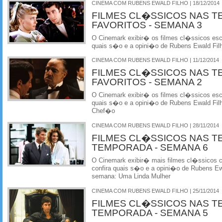
CINEMA COM RUBENS EWALD FILHO | 18/12/2014
FILMES CL�SSICOS NAS T
FAVORITOS - SEMANA 3
O Cinemark exibir� os filmes cl�ssicos esco
quais s�o e a opini�o de Rubens Ewald Fil
CINEMA COM RUBENS EWALD FILHO | 11/12/2014
FILMES CL�SSICOS NAS T
FAVORITOS - SEMANA 2
O Cinemark exibir� os filmes cl�ssicos esco
quais s�o e a opini�o de Rubens Ewald Fil
Chef�o
CINEMA COM RUBENS EWALD FILHO | 28/11/2014
FILMES CL�SSICOS NAS T
TEMPORADA - SEMANA 6
O Cinemark exibir� mais filmes cl�ssicos
confira quais s�o e a opini�o de Rubens Ewa
semana: Uma Linda Mulher
CINEMA COM RUBENS EWALD FILHO | 25/11/2014
FILMES CL�SSICOS NAS T
TEMPORADA - SEMANA 5