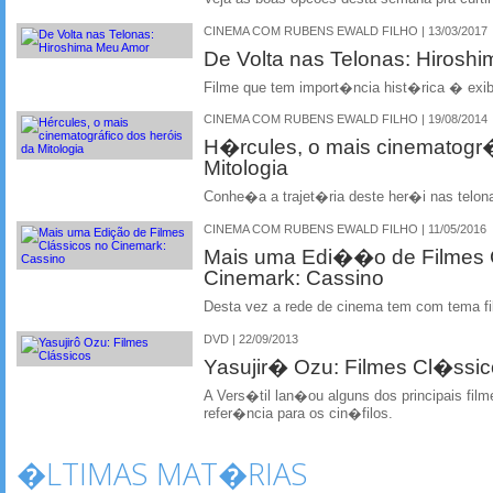
CINEMA COM RUBENS EWALD FILHO | 13/03/2017
De Volta nas Telonas: Hirosh
Filme que tem import�ncia hist�rica � exi
CINEMA COM RUBENS EWALD FILHO | 19/08/2014
H�rcules, o mais cinematogr�
Mitologia
Conhe�a a trajet�ria deste her�i nas telon
CINEMA COM RUBENS EWALD FILHO | 11/05/2016
Mais uma Edi��o de Filmes 
Cinemark: Cassino
Desta vez a rede de cinema tem com tema f
DVD | 22/09/2013
Yasujir� Ozu: Filmes Cl�ssi
A Vers�til lan�ou alguns dos principais fil
refer�ncia para os cin�filos.
�LTIMAS MAT�RIAS