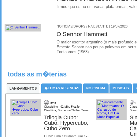
filmes que estao em varias plataformas, vale
NOTICIAS/DROPS / NA ESTANTE | 19/07/2026
O Senhor Hammett
O maior escritor argentino (o mais profundo e
Ernesto Sabato nao poupa palavras em seus 
Fantasmas (1963)
todas as m�terias
�LTIMAS RESENHAS
NO CINEMA
MUSICAIS
LAN�AMENTOS
DVD
D
Classicline - 92 Min. Ficção
Class
Cientifica, Suspense/Thriller, Terror
Dram
Trilogia Cubo:
Si
Cubo, Hypercubo,
Ma
Cubo Zero
Ca
Um
Cubo: Uma estudante, um ex-