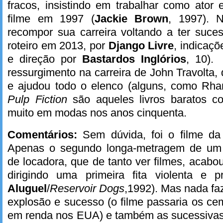
fracos, insistindo em trabalhar como ator 
filme em 1997 (
Jackie Brown
, 1997). 
recompor sua carreira voltando a ter suce
roteiro em 2013, por
Django Livre
, indicaçõ
e direção por
Bastardos Inglórios
, 10)
ressurgimento na carreira de John Travolta,
e ajudou todo o elenco (alguns, como Rham
Pulp Fiction
são aqueles livros baratos com
muito em modas nos anos cinquenta.
Comentários:
Sem dúvida, foi o filme da
Apenas o segundo longa-metragem de um 
de locadora, que de tanto ver filmes, acabo
dirigindo uma primeira fita violenta e p
Aluguel
/
Reservoir Dogs
,1992). Mas nada fa
explosão e sucesso (o filme passaria os c
em renda nos EUA) e também as sucessivas 