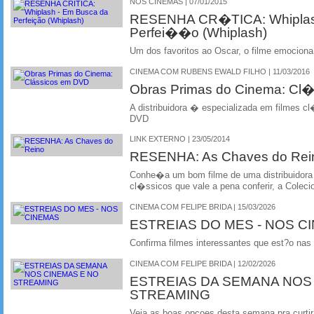
NOS CINEMAS | 07/01/2015
RESENHA CR�TICA: Whiplas
Perfei��o (Whiplash)
Um dos favoritos ao Oscar, o filme emociona
CINEMA COM RUBENS EWALD FILHO | 11/03/2016
Obras Primas do Cinema: Cl
A distribuidora � especializada em filmes c
DVD
LINK EXTERNO | 23/05/2014
RESENHA: As Chaves do Rei
Conhe�a um bom filme de uma distribuidora 
cl�ssicos que vale a pena conferir, a Colec
CINEMA COM FELIPE BRIDA | 15/03/2026
ESTREIAS DO MES - NOS C
Confirma filmes interessantes que est?o nas
CINEMA COM FELIPE BRIDA | 12/02/2026
ESTREIAS DA SEMANA NOS
STREAMING
Veja as boas opcoes desta semana pra curtir 