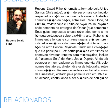
Rubens Ewald Filho � jornalista formado pela Univ
Santos (UniSantos), al�m de ser o mais conhecido
respeitados cr�ticos de cinema brasileiro. Trabal
comunica��o do pa�s, entre eles Rede Globo, S
Cultura, revista Veja e Folha de S�o Paulo, al�m 
onde comenta as entregas do Oscar (que comenta 
Seus guias impressos anuais s�o tidos como a me
l�ngua portuguesa sobre a s�tima arte. Rubens j� 
filmes entre longas e curta-metragens e � sempre re
Rubens Ewald
indicados na �poca da premia��o do Oscar. Ele c
Filho
f�s da atriz Debbie Reynolds, tendo uma cole��o 
que ela participou. Fez participa��es em filmes br
escreveu diversos roteiros para miniss�ries, incl
de “�ramos Seis” de Maria Jos� Dupr�. Ainda c
escrever em um caderno os filmes que via. Ali, col
nomes dos atores, diretor, diretor de fotografia, rotei
informa��es. Rubens considera seu trabalho mais 
de Cineastas”, editado pela primeira vez em 1977 e 
atualizado, continuando a ser o �nico de seu g�ner
RELACIONADOS