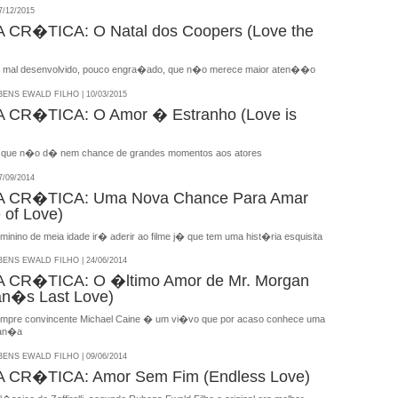
/12/2015
CR�TICA: O Natal dos Coopers (Love the
al, mal desenvolvido, pouco engra�ado, que n�o merece maior aten��o
NS EWALD FILHO | 10/03/2015
CR�TICA: O Amor � Estranho (Love is
, que n�o d� nem chance de grandes momentos aos atores
/09/2014
 CR�TICA: Uma Nova Chance Para Amar
 of Love)
inino de meia idade ir� aderir ao filme j� que tem uma hist�ria esquisita
NS EWALD FILHO | 24/06/2014
CR�TICA: O �ltimo Amor de Mr. Morgan
an�s Last Love)
sempre convincente Michael Caine � um vi�vo que por acaso conhece uma
dan�a
NS EWALD FILHO | 09/06/2014
CR�TICA: Amor Sem Fim (Endless Love)