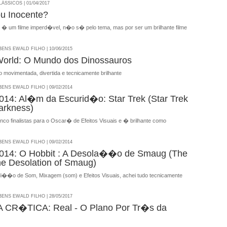
SSICOS | 01/04/2017
u Inocente?
 � um filme imperd�vel, n�o s� pelo tema, mas por ser um brilhante filme
NS EWALD FILHO | 10/06/2015
World: O Mundo dos Dinossauros
movimentada, divertida e tecnicamente brilhante
NS EWALD FILHO | 09/02/2014
4: Al�m da Escurid�o: Star Trek (Star Trek
Darkness)
nco finalistas para o Oscar� de Efeitos Visuais e � brilhante como
NS EWALD FILHO | 09/02/2014
14: O Hobbit : A Desola��o de Smaug (The
he Desolation of Smaug)
di��o de Som, Mixagem (som) e Efeitos Visuais, achei tudo tecnicamente
NS EWALD FILHO | 28/05/2017
CR�TICA: Real - O Plano Por Tr�s da