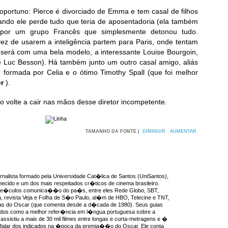
 oportuno: Pierce é divorciado de Emma e tem casal de filhos
ando ele perde tudo que teria de aposentadoria (ela também
a por um grupo Francês que simplesmente detonou tudo.
ez de usarem a inteligência partem para Paris, onde tentam
e será com uma bela modelo, a interessante Louise Bourgoin,
e Luc Besson). Há também junto um outro casal amigo, aliás
formada por Celia e o ótimo Timothy Spall (que foi melhor
er
).
o volte a cair nas mãos desse diretor incompetente.
TAMANHO DA FONTE |
DIMINUIR
AUMENTAR
rnalista formado pela Universidade Cat�lica de Santos (UniSantos),
ecido e um dos mais respeitados cr�ticos de cinema brasileiro.
ve�culos comunica��o do pa�s, entre eles Rede Globo, SBT,
, revista Veja e Folha de S�o Paulo, al�m de HBO, Telecine e TNT,
as do Oscar (que comenta desde a d�cada de 1980). Seus guias
idos como a melhor refer�ncia em l�ngua portuguesa sobre a
ssistiu a mais de 30 mil filmes entre longas e curta-metragens e �
 falar dos indicados na �poca da premia��o do Oscar. Ele conta