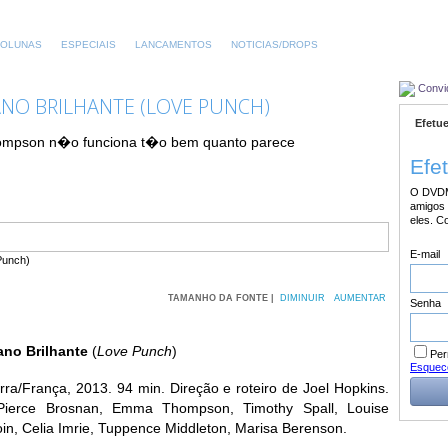
OLUNAS
ESPECIAIS
LANCAMENTOS
NOTICIAS/DROPS
Convi
NO BRILHANTE (LOVE PUNCH)
Efetue
ompson n�o funciona t�o bem quanto parece
Efe
O DVDM
amigos 
eles. C
E-mail
TAMANHO DA FONTE |
DIMINUIR
AUMENTAR
Senha
ano Brilhante
(
Love Punch
)
Per
Esquec
erra/França, 2013. 94 min. Direção e roteiro de Joel Hopkins.
ierce Brosnan, Emma Thompson, Timothy Spall, Louise
in, Celia Imrie, Tuppence Middleton, Marisa Berenson.