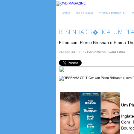
HOME
RESENHAS
CINEMA ESPECIAL
C
RESENHA CR�TICA: UM PLA
Filme com Pierce Brosnan e Emma Th
24/06/2014 10:57
•
Por Rubens Ewald Filho
Um Pl
Inglat
Com P
Bourgo