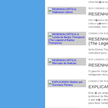
Uma hist�ria hu
NOS CINEMAS | 24
RESENHA 
Um cl�ssico do 
criou o g�nero c
concebido, isso
CINEMA COM RUBE
RESENHA 
(The Lege
Acho Emma Thomp
caricatura pura, 
NOS CINEMAS | 06
RESENHA 
O gaucho Jorge F
inteligentes doc
CINEMA COM RUBE
EXPLICAN
Este � um artigo
professor de fil
o que at� o dire
para fazer senti