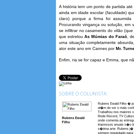
A história tem um ponto de partida até
ainda em idade escolar (faculdade) qu
claro) porque a firma foi assumid
Procurando vingança ou solução, em v
se infiltrar no casamento do vilão (qu
que estrelou
As Múmias do Faraó
, d
uma situação completamente absurda, 
ator este ano em Cannes por
Mr. Turn
Enfim, ria se for capaz e Emma, que nã
SOBRE O COLUNISTA:
Rubens Ewald Filho � jo
al�m de ser o mais conh
Trabalhou nos maiores 
Rede Record, TV Cultura
Rubens Ewald
onde comenta as entreg
Filho
impressos anuais s�o t
s�tima arte. Rubens j� a
sempre requisitado para