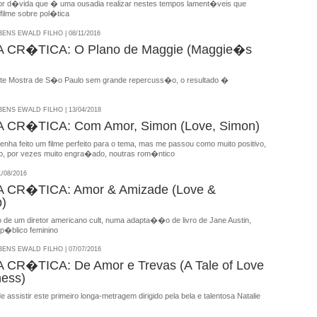
 d�vida que � uma ousadia realizar nestes tempos lament�veis que
filme sobre pol�tica
NS EWALD FILHO | 08/11/2016
CR�TICA: O Plano de Maggie (Maggie�s
nte Mostra de S�o Paulo sem grande repercuss�o, o resultado �
NS EWALD FILHO | 13/04/2018
CR�TICA: Com Amor, Simon (Love, Simon)
enha feito um filme perfeito para o tema, mas me passou como muito positivo,
o, por vezes muito engra�ado, noutras rom�ntico
/08/2016
CR�TICA: Amor & Amizade (Love &
p)
o de um diretor americano cult, numa adapta��o de livro de Jane Austin,
p�blico feminino
NS EWALD FILHO | 07/07/2016
CR�TICA: De Amor e Trevas (A Tale of Love
ess)
e assistir este primeiro longa-metragem dirigido pela bela e talentosa Natalie