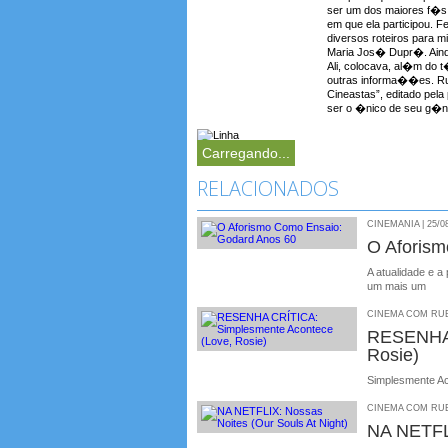
ser um dos maiores f�s 
em que ela participou. F
diversos roteiros para 
Maria Jos� Dupr�. Aind
Ali, colocava, al�m do t�t
outras informa��es. Rub
Cineastas”, editado pela
ser o �nico de seu g�ne
Carregando...
RELACIONADOS
CINEMANIA | 25/0
O Aforism
A atualidade e 
um mais um
CINEMA COM RUBE
RESENHA 
Rosie)
Simplesmente Ac
CINEMA COM RUBE
NA NETFLI