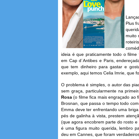
Lança
Plus f
querid
muito 
rotei
coméd
ideia é que praticamente todo o filme
em Cap d´Antibes e Paris, endereçada
que tem dinheiro para gastar e gost
exemplo, aqui temos Celia Imrie, que fo
O problema é simples, o autor das pia
sem graça, particularmente na primeir
Rosa
(o filme fica mais engraçado ao fi
Brosnan, que passa o tempo todo com 
Emma deve ter enfrentando uma briga
pés de galinha à vista, prestem aten
(que agora encobrem parte do rosto e
é uma figura muito querida, lembro p
deu em Cannes, que foram verdadeiros 