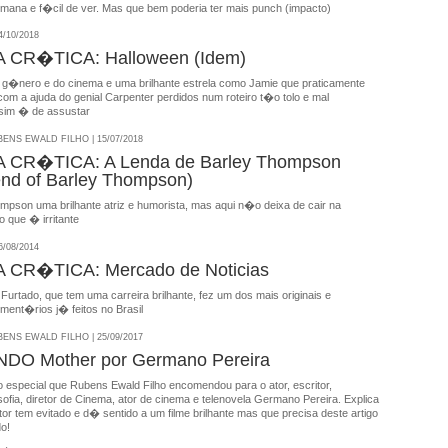
mana e f�cil de ver. Mas que bem poderia ter mais punch (impacto)
/10/2018
CR�TICA: Halloween (Idem)
g�nero e do cinema e uma brilhante estrela como Jamie que praticamente
om a ajuda do genial Carpenter perdidos num roteiro t�o tolo e mal
 sim � de assustar
NS EWALD FILHO | 15/07/2018
CR�TICA: A Lenda de Barley Thompson
nd of Barley Thompson)
son uma brilhante atriz e humorista, mas aqui n�o deixa de cair na
o que � irritante
/08/2014
CR�TICA: Mercado de Noticias
urtado, que tem uma carreira brilhante, fez um dos mais originais e
ument�rios j� feitos no Brasil
NS EWALD FILHO | 25/09/2017
DO Mother por Germano Pereira
 especial que Rubens Ewald Filho encomendou para o ator, escritor,
osofia, diretor de Cinema, ator de cinema e telenovela Germano Pereira. Explica
tor tem evitado e d� sentido a um filme brilhante mas que precisa deste artigo
do!