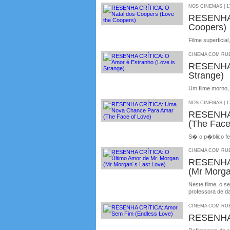
NOS CINEMAS | 17
RESENHA 
Coopers)
Filme superfici
CINEMA COM RUBE
RESENHA 
Strange)
Um filme morno
NOS CINEMAS | 17
RESENHA
(The Face
S� o p�blico fem
CINEMA COM RUBE
RESENHA 
(Mr Morg
Neste filme, o 
professora de 
CINEMA COM RUBE
RESENHA 