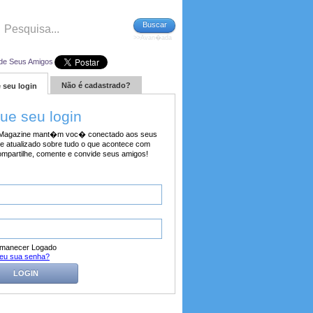
Buscar
>>Avan�ada
de Seus Amigos
Não é cadastrado?
 seu login
tue seu login
agazine mant�m voc� conectado aos seus
e atualizado sobre tudo o que acontece com
ompartilhe, comente e convide seus amigos!
manecer Logado
eu sua senha?
LOGIN