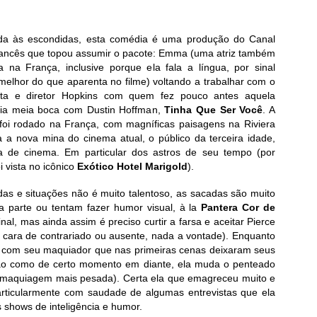
da às escondidas, esta comédia é uma produção do Canal
rancês que topou assumir o pacote: Emma (uma atriz também
a na França, inclusive porque ela fala a língua, por sinal
melhor do que aparenta no filme) voltando a trabalhar com o
rista e diretor Hopkins com quem fez pouco antes aquela
ia meia boca com Dustin Hoffman,
Tinha Que Ser Você
. A
 foi rodado na França, com magníficas paisagens na Riviera
 a nova mina do cinema atual, o público da terceira idade,
a de cinema. Em particular dos astros de seu tempo (por
i vista no icônico
Exótico Hotel Marigold
).
das e situações não é muito talentoso, as sacadas são muito
a parte ou tentam fazer humor visual, à la
Pantera Cor de
nal, mas ainda assim é preciso curtir a farsa e aceitar Pierce
cara de contrariado ou ausente, nada a vontade). Enquanto
 com seu maquiador que nas primeiras cenas deixaram seus
ção como de certo momento em diante, ela muda o penteado
 maquiagem mais pesada). Certa ela que emagreceu muito e
articularmente com saudade de algumas entrevistas que ela
shows de inteligência e humor.