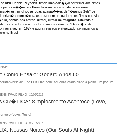
da atriz Debbie Reynolds, tendo uma cole��o particular dos filmes
ez participa��es em filmes brasileiros como ator e escreveu
miniss�ries, incluindo as duas adapta��es de “�ramos Seis” de
a crian�a, come�ou a escrever em um caderno os filmes que via.
ulo, nomes dos atores, diretor, diretor de fotografia, roteirista e
ens considera seu trabalho mais importante o “Dicion�rio de
 primeira vez em 1977 e agora revisado e atualizado, continuando a
ro no Brasil.
8/2022
o Como Ensaio: Godard Anos 60
a perman?ncia de One Plus One pode ser constatada plano a plano, um por um,
NS EWALD FILHO | 20/02/2015
CR�TICA: Simplesmente Acontece (Love,
ontece (Love, Rosie)
NS EWALD FILHO | 03/10/2017
X: Nossas Noites (Our Souls At Night)