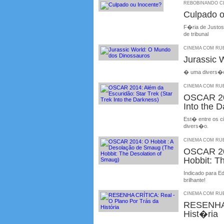
REBOBINANDO CLÁ
Culpado o
F�ria de Justos
de tribunal
CINEMA COM RUBE
Jurassic 
� uma divers�o 
CINEMA COM RUBE
OSCAR 201
Into the 
Est� entre os ci
divers�o.
CINEMA COM RUBE
OSCAR 20
Hobbit: T
Indicado para E
brilhante!
CINEMA COM RUBE
RESENHA 
Hist�ria