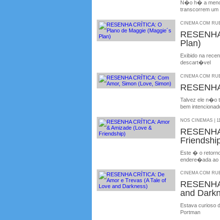
N�o h� a menor
transcorrem um 
CINEMA COM RUBE
RESENHA 
Plan)
Exibido na rece
descart�vel
CINEMA COM RUBE
RESENHA 
Talvez ele n�o t
bem intencionad
NOS CINEMAS | 11
RESENHA 
Friendshi
Este � o retorn
endere�ada ao 
CINEMA COM RUBE
RESENHA 
and Darkn
Estava curioso d
Portman