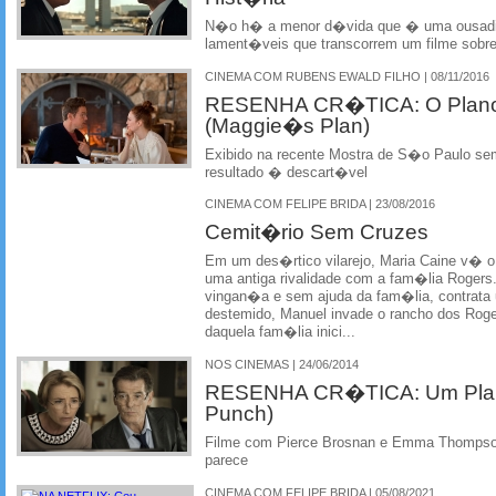
N�o h� a menor d�vida que � uma ousadia
lament�veis que transcorrem um filme sobre
CINEMA COM RUBENS EWALD FILHO | 08/11/2016
RESENHA CR�TICA: O Plano
(Maggie�s Plan)
Exibido na recente Mostra de S�o Paulo se
resultado � descart�vel
CINEMA COM FELIPE BRIDA | 23/08/2016
Cemit�rio Sem Cruzes
Em um des�rtico vilarejo, Maria Caine v� o
uma antiga rivalidade com a fam�lia Rogers
vingan�a e sem ajuda da fam�lia, contrata u
destemido, Manuel invade o rancho dos Roge
daquela fam�lia inici...
NOS CINEMAS | 24/06/2014
RESENHA CR�TICA: Um Plano
Punch)
Filme com Pierce Brosnan e Emma Thompso
parece
CINEMA COM FELIPE BRIDA | 05/08/2021