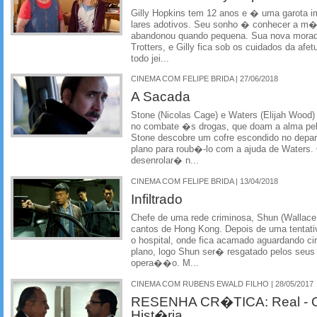
Gilly Hopkins tem 12 anos e � uma garota im
lares adotivos. Seu sonho � conhecer a m�e
abandonou quando pequena. Sua nova morad
Trotters, e Gilly fica sob os cuidados da af
todo jei...
CINEMA COM FELIPE BRIDA | 27/06/2018
A Sacada
Stone (Nicolas Cage) e Waters (Elijah Wood) 
no combate �s drogas, que doam a alma pelo 
Stone descobre um cofre escondido no depar
plano para roub�-lo com a ajuda de Waters. 
desenrolar� n...
CINEMA COM FELIPE BRIDA | 13/04/2018
Infiltrado
Chefe de uma rede criminosa, Shun (Wallace
cantos de Hong Kong. Depois de uma tentati
o hospital, onde fica acamado aguardando cir
plano, logo Shun ser� resgatado pelos seu
opera��o. M...
CINEMA COM RUBENS EWALD FILHO | 28/05/2017
RESENHA CR�TICA: Real - O
Hist�ria