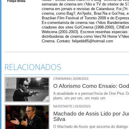
Felipe Brida
semanais de cinema em r?dio e TV do interior de S
cinema em jornais e revistas de Catanduva. Foi j?ri
cinema, como Bag?, An?polis, Bras?lia e Goi?nia, e 
Brazilian Film Festival of Toronto 2009 e do Express
Ex-comentarista de cinema nas r?dios Bandeirantes
criadores dos sites Go!Cinema (1998-2000), CINEin
Webcena (2001-2003). Escreve resenhas especiais p
distribuidoras de cinema como Vers?til Home V?deo
Cinema. Contato: felipebb85@hotmail.com
RELACIONADOS
CINEMANIA | 25/08/2022
O Aforismo Como Ensaio: God
A atualidade e a perman?ncia de One Plus O
plano, um por um, um mais um
NA ESTANTE | 01/02/2023
Machado de Assis Lido por J
Silva
O Machado de Assis que assoma do dialogo