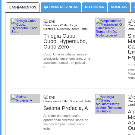
�LTIMAS RESENHAS
NO CINEMA
MUSICAIS
LAN�AMENTOS
DVD
D
Classicline - 92 Min. Ficção
Class
Cientifica, Suspense/Thriller, Terror
Dram
Trilogia Cubo:
Si
Cubo, Hypercubo,
Ma
Cubo Zero
Ca
Um
Cubo: Uma estudante, um ex-
Es
presidiário, um engenheiro, uma
assistente social, um policial e
O Ca
u...
sinis
Mass
Ardea
DVD
D
Classicline - 97 Min. Suspense/Thriller
Class
Comé
Setima Profecia, A
Ant
Ao redor do mundo estão
Mc
aparecendo diversos sinais do
Ac
fim dos tempos, assim como
Ou
está ...