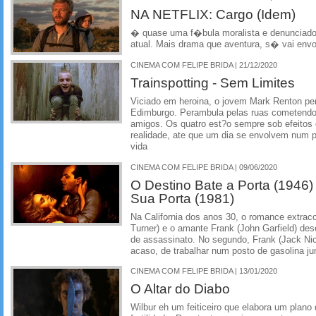
NA NETFLIX: Cargo (Idem)
� quase uma f�bula moralista e denunciado
atual. Mais drama que aventura, s� vai envo
CINEMA COM FELIPE BRIDA | 21/12/2020
Trainspotting - Sem Limites
Viciado em heroina, o jovem Mark Renton per
Edimburgo. Perambula pelas ruas cometendo 
amigos. Os quatro est?o sempre sob efeitos d
realidade, ate que um dia se envolvem num 
vida
CINEMA COM FELIPE BRIDA | 09/06/2020
O Destino Bate a Porta (1946)
Sua Porta (1981)
Na California dos anos 30, o romance extraco
Turner) e o amante Frank (John Garfield) de
de assassinato. No segundo, Frank (Jack Ni
acaso, de trabalhar num posto de gasolina jun
CINEMA COM FELIPE BRIDA | 13/01/2020
O Altar do Diabo
Wilbur eh um feiticeiro que elabora um plano 