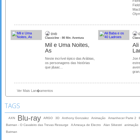
Flore
Field
MacL
Olymp
DVD
D
Classicline - 86 Min. Aventura
Class
Mil e Uma Noites,
Al
As
La
Neste incrível épico das Arábias,
Jon 
os personagens das histórias
estre
que j&aac...
aven
gran.
Ver Mais Lan�amentos
TAGS
Blu-ray
AXN
ARGO
3D
Anthony Gonzalez
Animação
Amanhecer Parte 2
Batman - O Cavaleiro das Trevas Ressurge
A Ameaça de Electro
Alan Silvestri
animação
Batman