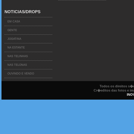
NOTICIAS/DROPS
EM CASA
GENTE
JOGATINA
NA ESTANTE
NAS TELINHAS
NAS TELONAS
OUVINDO E VENDO
Todos os direitos s
Cr�editos das fotos e ima
INO