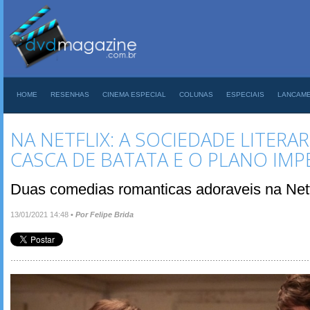
HOME
RESENHAS
CINEMA ESPECIAL
COLUNAS
ESPECIAIS
LANCAM
NA NETFLIX: A SOCIEDADE LITERAR
CASCA DE BATATA E O PLANO IMP
Duas comedias romanticas adoraveis na Netf
13/01/2021 14:48
•
Por Felipe Brida