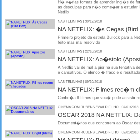
H� v�rias formas de aprender ingl�s de forma
as desculpas para n�o come�ar a estudar 
Netflix
NAS TELINHAS | 30/12/2018
NA NETFLIX: �s Cegas (Bird
Primeiro projeto da estrela Bullock para a Ne
feito mas mal resolvido
NAS TELINHAS | 22/10/2018
NA NETFLIX: Ap�stolo (Apost
A Netflix vai de mal a pior na sua tentativa d
e cansativos. O elenco � fraco e o result
NAS TELINHAS | 09/10/2018
NA NETFLIX: Filmes rec�m 
Conhe�a 8 filmes que voc� pode assistir na
CINEMA COM RUBENS EWALD FILHO | 04/01/2018
OSCAR 2018 NA NETFLIX: D
Document�rios que concorrem ao Oscar dest
CINEMA COM RUBENS EWALD FILHO | 02/01/2018
NA NETFLIX: Bright (Idem)