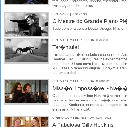
fertilidade. Para tanto, precisa encontrar um
livro sagrado dos mortos.
CINEMANIA | 26/03/2019
O Mestre do Grande Plano Pl
Tudo conspira contra Doutor Jivago. Mas o fi
CINEMA COM FELIPE BRIDA | 03/03/2019
Tar�ntula!
Em um laborat�rio isolado no deserto do Ari
Deemer (Leo G. Carroll), realiza experiment
crescerem. O seu novo teste � com uma ta
200 vezes o tamanho original. Por�m a aran
em uma cidad...
CINEMA COM FELIPE BRIDA | 08/08/2018
Miss�o: Imposs�vel - Na��
O agente especial Ethan Hunt re�ne mais um
vez para destruir uma organiza��o secreta 
chamada Sindicato, composta por agentes t
eliminar a IMF e a CIA.
CINEMA COM FELIPE BRIDA | 02/07/2018
A Fabulosa Gilly Hopkins