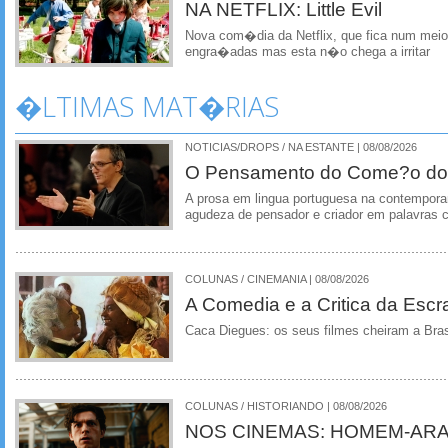
NA NETFLIX: Little Evil
Nova com�dia da Netflix, que fica num mei
engra�adas mas esta n�o chega a irritar
�LTIMAS MAT�RIAS
NOTICIAS/DROPS / NA ESTANTE | 08/08/2026
O Pensamento do Come?o do
A prosa em lingua portuguesa na contempora
agudeza de pensador e criador em palavras 
COLUNAS / CINEMANIA | 08/08/2026
A Comedia e a Critica da Escra
Caca Diegues: os seus filmes cheiram a Bra
COLUNAS / HISTORIANDO | 08/08/2026
NOS CINEMAS: HOMEM-ARA