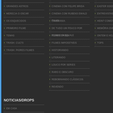
GRANDES ASTROS
CINEMA COM FELIPE BRIDA
EASTER EGG
MERECIA O OSCAR
CINEMA COM RUBENS EWALD
ENTREVISTA
FILHO
OS ESQUECIDOS
CINEMANIA
HEIN? COMO
PRIMEIRO FILME
DE TUDO UM POUCO POR
MEMÓRIA D
EDINHO PASQUALE
TEMAS
FILMES DA BIA
ONTEM E HO
TRASH: CULTS
FILMES IMPOSS?VEIS
TOPS
TRASH: PIORES FILMES
HISTORIANDO
LITERANDO
LOUCO POR SERIES
RARO E OBSCURO
REBOBINANDO CLÁSSICOS
REVENDO
NOTICIAS/DROPS
EM CASA