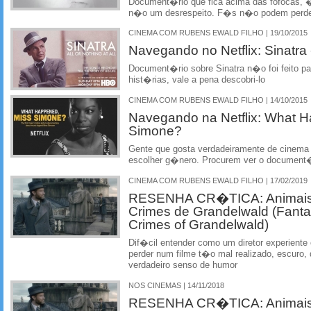
Document�rio que fica acima das fofocas, �
n�o um desrespeito. F�s n�o podem perd
CINEMA COM RUBENS EWALD FILHO | 19/10/2015
Navegando no Netflix: Sinatra - 
Document�rio sobre Sinatra n�o foi feito pa
hist�rias, vale a pena descobri-lo
CINEMA COM RUBENS EWALD FILHO | 14/10/2015
Navegando na Netflix: What 
Simone?
Gente que gosta verdadeiramente de cinem
escolher g�nero. Procurem ver o document�
CINEMA COM RUBENS EWALD FILHO | 17/02/2019
RESENHA CR�TICA: Animais 
Crimes de Grandelwald (Fanta
Crimes of Grandelwald)
Dif�cil entender como um diretor experient
perder num filme t�o mal realizado, escuro
verdadeiro senso de humor
NOS CINEMAS | 14/11/2018
RESENHA CR�TICA: Animais 