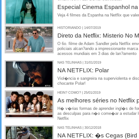
Especial Cinema Espanhol na 
Veja 4 filmes da Espanha na Netflix que vale
HISTORIANDO | 14/07/2019
Direto da Netflix: Misterio No 
O 6o. filme de Adam Sandler pela Netflix en
policiais alcan?ando a impressionante marca
acessos mundiais em 3 dias de lan?amento
NAS TELINHAS | 31/01/2019
NA NETFLIX: Polar
Viol�ncia e sangreira na superviolenta e dis
chocante Polar!
HEIN? COMO? | 25/01/2019
As melhores séries no Netflix 
H� v�rias formas de aprender ingl�s de forma
as desculpas para n�o come�ar a estudar 
Netflix
NAS TELINHAS | 30/12/2018
NA NETFLIX: �s Cegas (Bird