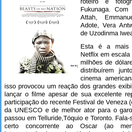
roteiro e fotog
Fukunaga. Com I
Attah, Emmanue
Adote, Vera Antw
de Uzodinma Iwea
Esta é a mais 
Netflix em escal
milhões de dólare
distribuírem ju
cinema america
isso provocou um reação dos grandes exib
lançar o filme apesar de sua excelente re
participação do recente Festival de Veneza
da UNESCO e de melhor ator para o garo
passou em Telluride,Tóquio e Toronto. Fal
certo concorrente ao Oscar (ao men