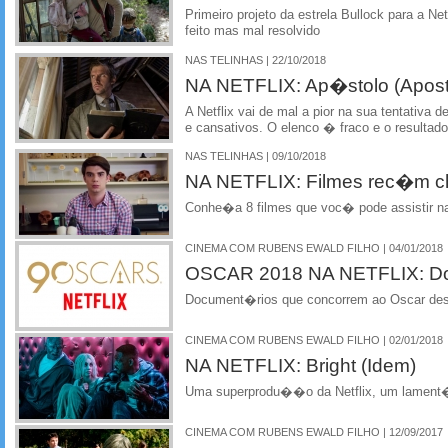
Primeiro projeto da estrela Bullock para a Ne
feito mas mal resolvido
NAS TELINHAS | 22/10/2018
NA NETFLIX: Ap�stolo (Apost
A Netflix vai de mal a pior na sua tentativa d
e cansativos. O elenco � fraco e o result
NAS TELINHAS | 09/10/2018
NA NETFLIX: Filmes rec�m 
Conhe�a 8 filmes que voc� pode assistir na
CINEMA COM RUBENS EWALD FILHO | 04/01/2018
OSCAR 2018 NA NETFLIX: D
Document�rios que concorrem ao Oscar dest
CINEMA COM RUBENS EWALD FILHO | 02/01/2018
NA NETFLIX: Bright (Idem)
Uma superprodu��o da Netflix, um lamen
CINEMA COM RUBENS EWALD FILHO | 12/09/2017