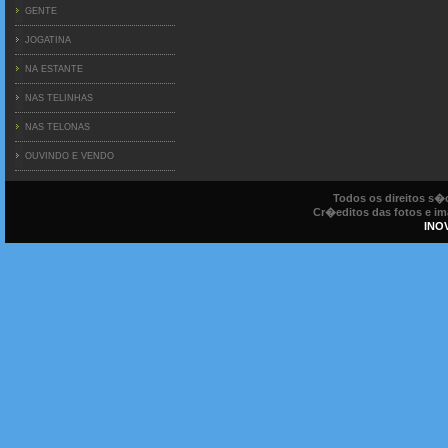
GENTE
JOGATINA
NA ESTANTE
NAS TELINHAS
NAS TELONAS
OUVINDO E VENDO
Todos os direitos s
Cr�editos das fotos e ima
INO