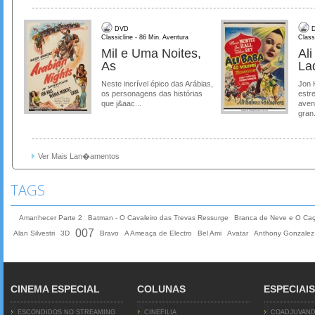
DVD
D
Classicline - 86 Min. Aventura
Class
Mil e Uma Noites,
Al
As
La
Neste incrível épico das Arábias,
Jon 
os personagens das histórias
estre
que j&aac...
aven
gran.
Ver Mais Lan�amentos
TAGS
Amanhecer Parte 2
Batman - O Cavaleiro das Trevas Ressurge
Branca de Neve e O Ca
007
Alan Silvestri
3D
Bravo
A Ameaça de Electro
Bel Ami
Avatar
Anthony Gonzalez
CINEMA ESPECIAL
COLUNAS
ESPECIAIS
ESCONDIDOS NO STREAMING
CINEFILIA
COADJUVAN