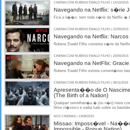
CINEMA COM RUBENS EWALD FILHO | 14/10/2015
Navegando na Netflix: s�rie J
Fica a li��o: nem toda s�rie da Netflix � 
CINEMA COM RUBENS EWALD FILHO | 22/09/2015
Navegando na Netflix: Narcos
Rubens Ewald Filho comenta s�rie da Netfli
CINEMA COM RUBENS EWALD FILHO | 20/09/2015
Navegando na NetFlix: Gracie
Rubens Ewald Filho estreia coment�rios bas
CINEMA COM RUBENS EWALD FILHO | 08/11/2016
Apresenta��o de O Nascim
(The Birth of a Nation)
Qualquer semelhan�a � (ou n�o) mera coi
filme cl�ssico e saiba tudo sobre os bastid
NOS CINEMAS | 13/08/2015
Missao: Imposs�vel - Na��o 
Impossible - Rogue Nation)