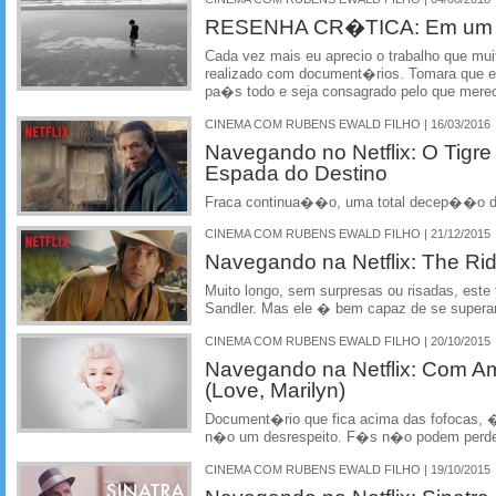
RESENHA CR�TICA: Em um Mu
Cada vez mais eu aprecio o trabalho que mu
realizado com document�rios. Tomara que es
pa�s todo e seja consagrado pelo que mere
CINEMA COM RUBENS EWALD FILHO | 16/03/2016
Navegando no Netflix: O Tigre
Espada do Destino
Fraca continua��o, uma total decep��o d
CINEMA COM RUBENS EWALD FILHO | 21/12/2015
Navegando na Netflix: The Rid
Muito longo, sem surpresas ou risadas, este t
Sandler. Mas ele � bem capaz de se supera
CINEMA COM RUBENS EWALD FILHO | 20/10/2015
Navegando na Netflix: Com Am
(Love, Marilyn)
Document�rio que fica acima das fofocas, �
n�o um desrespeito. F�s n�o podem perd
CINEMA COM RUBENS EWALD FILHO | 19/10/2015