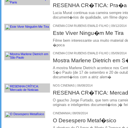
RESENHA CR�TICA: Pra�a 
Lucia Murat continua sua carreira sempre int
document�rios de qualidade, um filme digno
CINEMA COM RUBENS EWALD FILHO | 09/12/2014
Este Viver Ningu�m Me Tira
Filme bem interessante usa muito material
�poca
CINEMA COM RUBENS EWALD FILHO | 05/09/2014
Mostra Marlene Dietrich em 
A mostra Marlene Dietrich acontece nos Centr
S�o Paulo (de 17 de setembro e 20 de outubr
document�rios com a atriz alem�
NOS CINEMAS | 06/08/2014
RESENHA CR�TICA: Mercado 
O gaucho Jorge Furtado, que tem uma carreir
originais e inteligentes document�rios j� fei
CINEMANIA | 08/09/2014
O Desespero Metaf�sico
A abertura de O Amor � Morte (L?amour � m