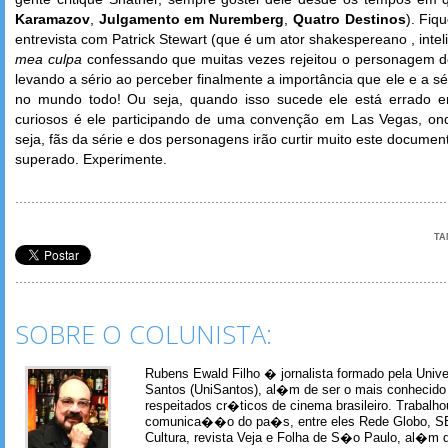
Karamazov
,
Julgamento em Nuremberg
,
Quatro Destinos
). Fiq
entrevista com Patrick Stewart (que é um ator shakespereano , inte
mea culpa
confessando que muitas vezes rejeitou o personagem de
levando a sério ao perceber finalmente a importância que ele e a s
no mundo todo! Ou seja, quando isso sucede ele está errado e
curiosos é ele participando de uma convenção em Las Vegas, ond
seja, fãs da série e dos personagens irão curtir muito este document
superado. Experimente.
TA
SOBRE O COLUNISTA:
Rubens Ewald Filho � jornalista formado pela Univ
Santos (UniSantos), al�m de ser o mais conhecido
respeitados cr�ticos de cinema brasileiro. Trabal
comunica��o do pa�s, entre eles Rede Globo, S
Cultura, revista Veja e Folha de S�o Paulo, al�m 