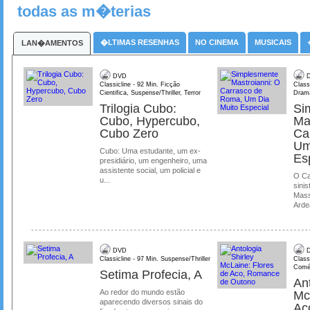
todas as m�terias
�LTIMAS RESENHAS
NO CINEMA
MUSICAIS
LAN�AMENTOS
DVD
D
Classicline - 92 Min. Ficção
Class
Cientifica, Suspense/Thriller, Terror
Dram
Trilogia Cubo:
Si
Cubo, Hypercubo,
Ma
Cubo Zero
Ca
Um
Cubo: Uma estudante, um ex-
Es
presidiário, um engenheiro, uma
assistente social, um policial e
O Ca
u...
sinis
Mass
Ardea
DVD
D
Classicline - 97 Min. Suspense/Thriller
Class
Comé
Setima Profecia, A
Ant
Ao redor do mundo estão
Mc
aparecendo diversos sinais do
Ac