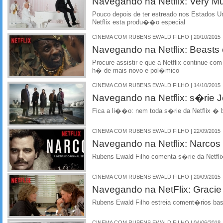
Navegando na Netflix: Very M
Pouco depois de ter estreado nos Estados U
Netflix esta produ��o especial
CINEMA COM RUBENS EWALD FILHO | 20/10/2015
Navegando na Netflix: Beasts 
Procure assistir e que a Netflix continue co
h� de mais novo e pol�mico
CINEMA COM RUBENS EWALD FILHO | 14/10/2015
Navegando na Netflix: s�rie J
Fica a li��o: nem toda s�rie da Netflix � 
CINEMA COM RUBENS EWALD FILHO | 22/09/2015
Navegando na Netflix: Narcos
Rubens Ewald Filho comenta s�rie da Netfli
CINEMA COM RUBENS EWALD FILHO | 20/09/2015
Navegando na NetFlix: Gracie
Rubens Ewald Filho estreia coment�rios bas
CINEMA COM RUBENS EWALD FILHO | 04/06/2018