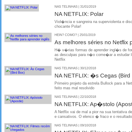
NAS TELINHAS | 31/01/2019
NA NETFLIX: Polar
Viol�ncia e sangreira na superviolenta e dis
chocante Polar!
HEIN? COMO? | 25/01/2019
As melhores séries no Netflix 
H� v�rias formas de aprender ingl�s de forma
as desculpas para n�o come�ar a estudar 
Netflix
NAS TELINHAS | 30/12/2018
NA NETFLIX: �s Cegas (Bird
Primeiro projeto da estrela Bullock para a Ne
feito mas mal resolvido
NAS TELINHAS | 22/10/2018
NA NETFLIX: Ap�stolo (Apost
A Netflix vai de mal a pior na sua tentativa d
e cansativos. O elenco � fraco e o result
NAS TELINHAS | 09/10/2018