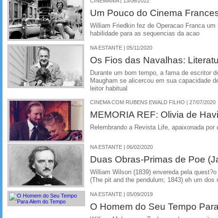
CINEMANIA | 13/06/2022
Um Pouco do Cinema Frances
William Friedkin fez de Operacao Franca um
habilidade para as sequencias da acao
NA ESTANTE | 05/11/2020
Os Fios das Navalhas: Literat
Durante um bom tempo, a fama de escritor d
Maugham se alicercou em sua capacidade de c
leitor habitual
CINEMA COM RUBENS EWALD FILHO | 27/07/2020
MEMORIA REF: Olivia de Havil
Relembrando a Revista Life, apaixonada por
NA ESTANTE | 06/02/2020
Duas Obras-Primas de Poe (J
William Wilson (1839) envereda pela quest?o
(The pit and the pendulum; 1843) eh um dos 
NA ESTANTE | 05/09/2019
O Homem do Seu Tempo Para