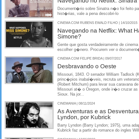
Navegando no Netflix: Sinatra - 
Document�rio sobre Sinatra n�o foi feito pa
hist�rias, vale a pena descobri-lo
CINEMA COM RUBENS EWALD FILHO | 14/10/2015
Navegando na Netflix: What 
Simone?
Gente que gosta verdadeiramente de cinem
escolher g�nero. Procurem ver o document�
CINEMA COM FELIPE BRIDA | 09/07/2017
Desbravando o Oeste
Missouri, 1843. O senador William Tadlock 
princ�pios inabal�veis, recruta um vetera
(Robert Mitchum) para levar sua caravana de
Missouri at� o Oregon, onde ir�o cruzar as
Sioux. Na jor...
CINEMANIA | 08/11/2024
As Aventuras e as Desventura
Lyndon, por Kubrick
Barry Lyndon (Barry Lyndon; 1975), uma adap
Kubrick faz a partir do romance do ingles Wi