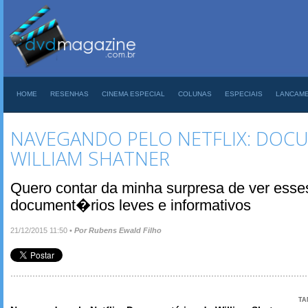
HOME
RESENHAS
CINEMA ESPECIAL
COLUNAS
ESPECIAIS
LANCAM
NAVEGANDO PELO NETFLIX: DOC
WILLIAM SHATNER
Quero contar da minha surpresa de ver esse
document�rios leves e informativos
21/12/2015 11:50
•
Por Rubens Ewald Filho
TA