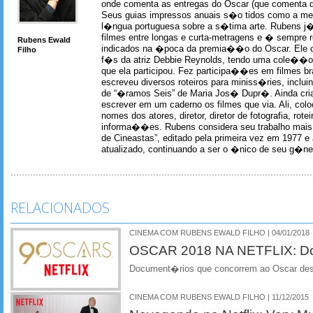
onde comenta as entregas do Oscar (que comenta 
Seus guias impressos anuais s�o tidos como a me
l�ngua portuguesa sobre a s�tima arte. Rubens j� 
filmes entre longas e curta-metragens e � sempre re
Rubens Ewald
indicados na �poca da premia��o do Oscar. Ele c
Filho
f�s da atriz Debbie Reynolds, tendo uma cole��o 
que ela participou. Fez participa��es em filmes br
escreveu diversos roteiros para miniss�ries, incl
de “�ramos Seis” de Maria Jos� Dupr�. Ainda c
escrever em um caderno os filmes que via. Ali, col
nomes dos atores, diretor, diretor de fotografia, rotei
informa��es. Rubens considera seu trabalho mais 
de Cineastas”, editado pela primeira vez em 1977 e 
atualizado, continuando a ser o �nico de seu g�ner
RELACIONADOS
CINEMA COM RUBENS EWALD FILHO | 04/01/2018
OSCAR 2018 NA NETFLIX: D
Document�rios que concorrem ao Oscar dest
CINEMA COM RUBENS EWALD FILHO | 11/12/2015