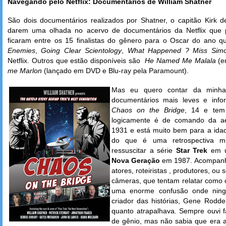
Navegando pelo Netflix: Documentários de William Shatner
São dois documentários realizados por Shatner, o capitão Kirk 
darem uma olhada no acervo de documentários da Netflix que p
ficaram entre os 15 finalistas do gênero para o Oscar do ano 
Enemies
,
Going Clear Scientology
,
What Happened ?
Miss Sim
Netflix. Outros que estão disponíveis são
He Named Me Malala
(e
me Marlon
(lançado em DVD e Blu-ray pela Paramount).
Mas eu quero contar da minha
documentários mais leves e info
Chaos on the Bridge
, 14 e tem
logicamente é de comando da ae
1931 e está muito bem para a idad
do que é uma retrospectiva mui
ressuscitar a série
Star Trek
em u
Nova Geração
em 1987. Acompanh
atores, roteiristas , produtores, ou 
câmeras, que tentam relatar como 
uma enorme confusão onde ning
criador das histórias, Gene Rodde
quanto atrapalhava. Sempre ouvi f
de gênio, mas não sabia que era a