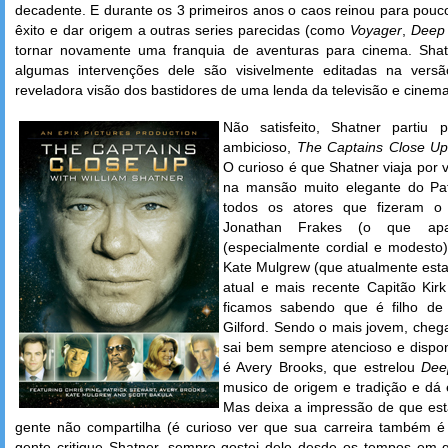
decadente. E durante os 3 primeiros anos o caos reinou para po
êxito e dar origem a outras series parecidas (como
Voyager
,
Deep
tornar novamente uma franquia de aventuras para cinema. Shat
algumas intervenções dele são visivelmente editadas na vers
reveladora visão dos bastidores de uma lenda da televisão e cinema
Não satisfeito, Shatner partiu 
ambicioso,
The Captains Close U
O curioso é que Shatner viaja por 
na mansão muito elegante do Pat
todos os atores que fizeram o 
Jonathan Frakes (o que apa
(especialmente cordial e modesto)
Kate Mulgrew (que atualmente es
atual e mais recente Capitão Kir
ficamos sabendo que é filho de
Gilford. Sendo o mais jovem, cheg
sai bem sempre atencioso e dispon
é Avery Brooks, que estrelou
Dee
musico de origem e tradição e dá 
Mas deixa a impressão de que est
gente não compartilha (é curioso ver que sua carreira também 
gente critique Shatner, sempre gostei dele desde os tempos em 