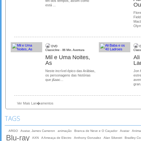
fim dos tempos, assim como
Ou
está ...
Flore
Field
MacL
Olymp
DVD
D
Classicline - 86 Min. Aventura
Class
Mil e Uma Noites,
Al
As
La
Neste incrível épico das Arábias,
Jon 
os personagens das histórias
estre
que j&aac...
aven
gran.
Ver Mais Lan�amentos
TAGS
ARGO
Avatar, James Cameron
animação
Branca de Neve e O Caçador
Avatar
Anima
Blu-ray
AXN
A Ameaça de Electro
Anthony Gonzalez
Alan Silvestri
Bradley Co