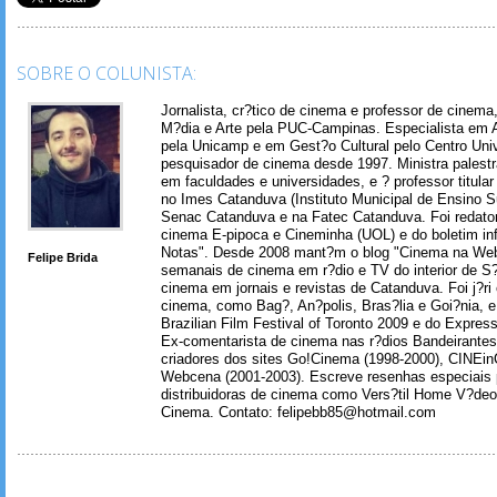
SOBRE O COLUNISTA:
Jornalista, cr?tico de cinema e professor de cinem
M?dia e Arte pela PUC-Campinas. Especialista em A
pela Unicamp e em Gest?o Cultural pelo Centro Univ
pesquisador de cinema desde 1997. Ministra palest
em faculdades e universidades, e ? professor titul
no Imes Catanduva (Instituto Municipal de Ensino S
Senac Catanduva e na Fatec Catanduva. Foi redator
cinema E-pipoca e Cineminha (UOL) e do boletim in
Notas". Desde 2008 mant?m o blog "Cinema na Web
Felipe Brida
semanais de cinema em r?dio e TV do interior de S
cinema em jornais e revistas de Catanduva. Foi j?ri
cinema, como Bag?, An?polis, Bras?lia e Goi?nia, e 
Brazilian Film Festival of Toronto 2009 e do Express
Ex-comentarista de cinema nas r?dios Bandeirantes
criadores dos sites Go!Cinema (1998-2000), CINEin
Webcena (2001-2003). Escreve resenhas especiais p
distribuidoras de cinema como Vers?til Home V?deo
Cinema. Contato: felipebb85@hotmail.com