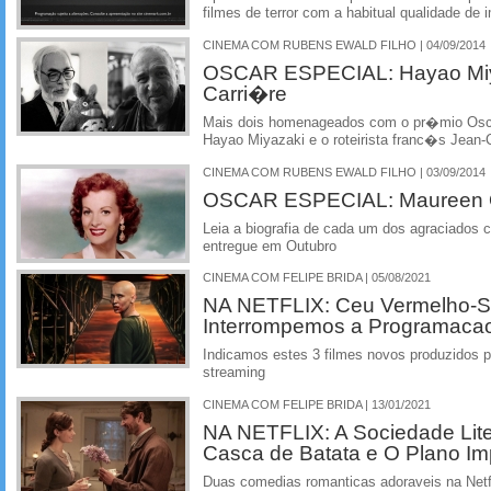
filmes de terror com a habitual qualidade de
CINEMA COM RUBENS EWALD FILHO | 04/09/2014
OSCAR ESPECIAL: Hayao Miy
Carri�re
Mais dois homenageados com o pr�mio Oscar
Hayao Miyazaki e o roteirista franc�s Jean-
CINEMA COM RUBENS EWALD FILHO | 03/09/2014
OSCAR ESPECIAL: Maureen
Leia a biografia de cada um dos agraciados 
entregue em Outubro
CINEMA COM FELIPE BRIDA | 05/08/2021
NA NETFLIX: Ceu Vermelho-S
Interrompemos a Programaca
Indicamos estes 3 filmes novos produzidos pe
streaming
CINEMA COM FELIPE BRIDA | 13/01/2021
NA NETFLIX: A Sociedade Liter
Casca de Batata e O Plano Imp
Duas comedias romanticas adoraveis na Netf