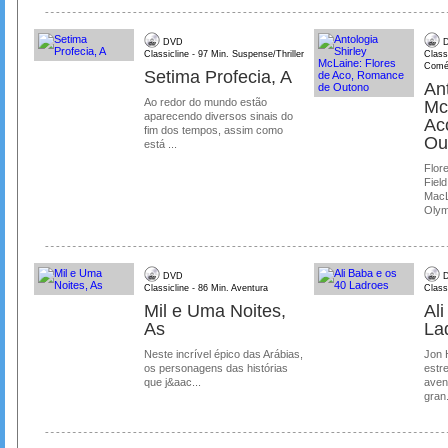
DVD
D
Classicline - 97 Min. Suspense/Thriller
Class
Comé
Setima Profecia, A
Ant
Ao redor do mundo estão
Mc
aparecendo diversos sinais do
Ac
fim dos tempos, assim como
Ou
está ...
Flore
Field
MacL
Olymp
DVD
D
Classicline - 86 Min. Aventura
Class
Mil e Uma Noites,
Al
As
La
Neste incrível épico das Arábias,
Jon 
os personagens das histórias
estre
que j&aac...
aven
gran.