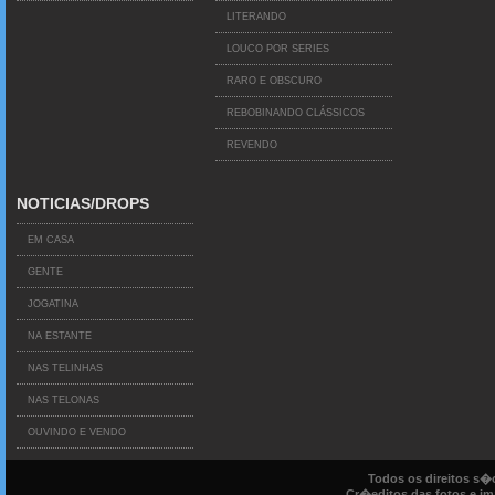
LITERANDO
LOUCO POR SERIES
RARO E OBSCURO
REBOBINANDO CLÁSSICOS
REVENDO
NOTICIAS/DROPS
EM CASA
GENTE
JOGATINA
NA ESTANTE
NAS TELINHAS
NAS TELONAS
OUVINDO E VENDO
Todos os direitos s
Cr�editos das fotos e ima