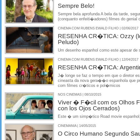
Sempre Belo!
Sempre bela aprofunda A bela da tarde, segu
(conquanto enfeiti�adores) filmes do genial 
CINEMA COM RUBENS EWALD FILHO | 02/06/2017
RESENHA CR�TICA: Ozzy (Id
Peludo)
Um desenho espanhol como este apesar de s
CINEMA COM RUBENS EWALD FILHO | 12/04/2017
RESENHA CR�TICA: Argentin
J� longe se faz o tempo em que o diretor es
cineasta da nova gera��o espanhola que pr
com filmes cr�ticos e pol�micos
NOS CINEMAS | 08/10/2015
Viver � F�cil com os Olhos Fe
con los Ojos Cerrados)
Este � um simp�tico Road movie espanhol, 
CINEMANIA | 14/05/2015
O Circo Humano Segundo Sa