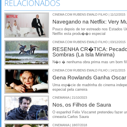
RELACIONADOS
CINEMA COM RUBENS EWALD FILHO | 11/12/2015
Navegando na Netflix: Very M
Pouco depois de ter estreado nos Estados U
Netflix esta produ��o especial
CINEMA COM RUBENS EWALD FILHO | 03/12/2015
RESENHA CR�TICA: Pecados 
Sombras (La Isla Minima)
N�o � nenhuma obra prima mas um bom fil
CINEMA COM RUBENS EWALD FILHO | 14/11/2015
Gena Rowlands Ganha Oscar 
Uma esp�cie de madrinha do cinema indepe
especial pela carreira
CINEMANIA | 21/10/2023
Nos, os Filhos de Saura
O espanhol Felix Viscarret pretendeu fazer um
cineasta Carlos Saura
CINEMANIA | 18/07/2018