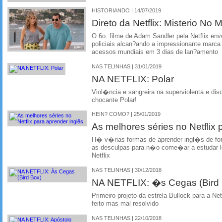
HISTORIANDO | 14/07/2019
Direto da Netflix: Misterio No 
O 6o. filme de Adam Sandler pela Netflix en
policiais alcan?ando a impressionante marca
acessos mundiais em 3 dias de lan?amento
NAS TELINHAS | 31/01/2019
NA NETFLIX: Polar
Viol�ncia e sangreira na superviolenta e dis
chocante Polar!
HEIN? COMO? | 25/01/2019
As melhores séries no Netflix 
H� v�rias formas de aprender ingl�s de forma
as desculpas para n�o come�ar a estudar 
Netflix
NAS TELINHAS | 30/12/2018
NA NETFLIX: �s Cegas (Bird
Primeiro projeto da estrela Bullock para a Ne
feito mas mal resolvido
NAS TELINHAS | 22/10/2018