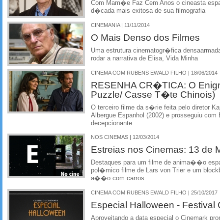
Com Mam�e Faz Cem Anos o cineasta espanh
d�cada mais exitosa de sua filmografia
CINEMANIA | 11/11/2014
O Mais Denso dos Filmes
Uma estrutura cinematogr�fica densaarmada
rodar a narrativa de Elisa, Vida Minha
CINEMA COM RUBENS EWALD FILHO | 18/06/2014
RESENHA CR�TICA: O Enigm
Puzzle/ Casse T�te Chinois)
O terceiro filme da s�rie feita pelo diretor
Albergue Espanhol (2002) e prosseguiu co
decepcionante
NOS CINEMAS | 12/03/2014
Estreias nos Cinemas: 13 de
Destaques para um filme de anima��o esp
pol�mico filme de Lars von Trier e um bloc
a��o com carros
CINEMA COM RUBENS EWALD FILHO | 25/10/2017
Especial Halloween - Festival
Aproveitando a data especial o Cinemark pr