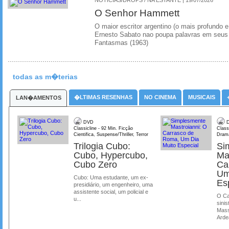
O Senhor Hammett
O maior escritor argentino (o mais profundo e
Ernesto Sabato nao poupa palavras em seus 
Fantasmas (1963)
todas as m�terias
�LTIMAS RESENHAS
NO CINEMA
MUSICAIS
LAN�AMENTOS
DVD
D
Classicline - 92 Min. Ficção
Class
Cientifica, Suspense/Thriller, Terror
Dram
Trilogia Cubo:
Si
Cubo, Hypercubo,
Ma
Cubo Zero
Ca
Um
Cubo: Uma estudante, um ex-
Es
presidiário, um engenheiro, uma
assistente social, um policial e
O Ca
u...
sinis
Mass
Ardea