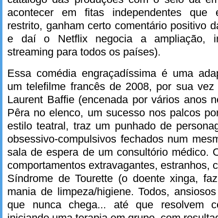
acontecer em fitas independentes que 
restrito, ganham certo comentário positivo da
e daí o Netflix negocia a ampliação, 
streaming para todos os países).
Essa comédia engraçadíssima é uma ada
um telefilme francês de 2008, por sua ve
Laurent Baffie (encenada por vários anos 
Pêra no elenco, um sucesso nos palcos por
estilo teatral, traz um punhado de person
obsessivo-compulsivos fechados num mesm
sala de espera de um consultório médico. 
comportamentos extravagantes, estranhos, 
Síndrome de Tourette (o doente xinga, fa
mania de limpeza/higiene. Todos, ansioso
que nunca chega... até que resolvem co
iniciando uma terapia em grupo, com resultad