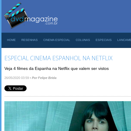
HOME
RESENHAS
CINEMA ESPECIAL
COLUNAS
ESPECIAIS
LANCAM
ESPECIAL CINEMA ESPANHOL NA NETFLIX
Veja 4 filmes da Espanha na Netflix que valem ser vistos
26/05/2020 03:59
•
Por Felipe Brida