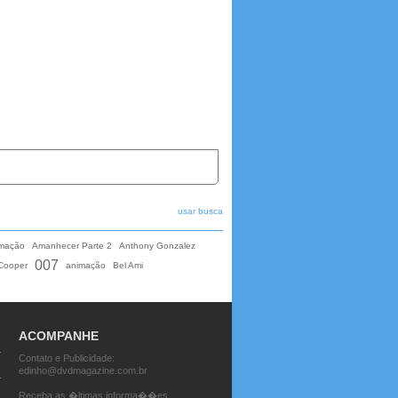
usar busca
mação
Amanhecer Parte 2
Anthony Gonzalez
007
 Cooper
animação
Bel Ami
ACOMPANHE
Contato e Publicidade:
edinho@dvdmagazine.com.br
Receba as �ltimas informa��es.