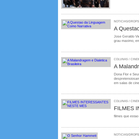
NOTICIAS/DROPS /
A Questa
Jose Geraldo Vie
grau maximo, em
COLUNAS / CINEMA
A Malandr
Dona Flor e Seus
despretensiosame
em salas de cin
COLUNAS / CINEM
FILMES 
filmes que estao
NOTICIAS/DROPS /