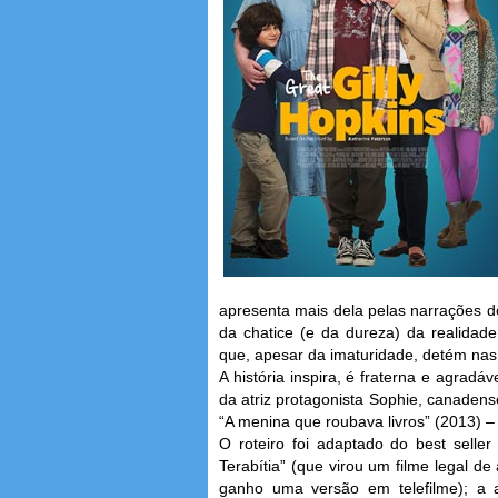
apresenta mais dela pelas narrações do
da chatice (e da dureza) da realid
que, apesar da imaturidade, detém na
A história inspira, é fraterna e agrad
da atriz protagonista Sophie, canadens
“A menina que roubava livros” (2013) – e
O roteiro foi adaptado do best selle
Terabítia” (que virou um filme legal de
ganho uma versão em telefilme); a 