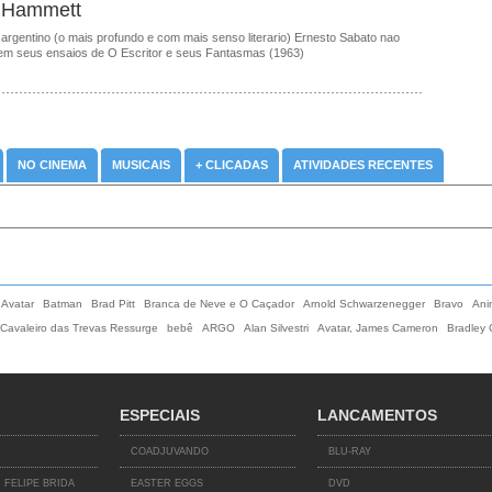
 Hammett
 argentino (o mais profundo e com mais senso literario) Ernesto Sabato nao
em seus ensaios de O Escritor e seus Fantasmas (1963)
NO CINEMA
MUSICAIS
+ CLICADAS
ATIVIDADES RECENTES
Avatar
Batman
Brad Pitt
Branca de Neve e O Caçador
Arnold Schwarzenegger
Bravo
Ani
Cavaleiro das Trevas Ressurge
bebê
ARGO
Alan Silvestri
Avatar, James Cameron
Bradley
ESPECIAIS
LANCAMENTOS
COADJUVANDO
BLU-RAY
 FELIPE BRIDA
EASTER EGGS
DVD