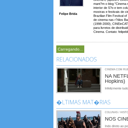
mant?m o blog "Cinema 
interior de S?o e tem co
mostras e festivais de ci
Felipe Brida
Brazilian Film Festival 
de cinema nas r?dios Ba
(1998-2000), CINEinCAT
para livretos de distri
Cinema. Contato: felipe
Carregando...
RELACIONADOS
CINEMA COM RUBE
NA NETFLI
Hopkins)
Infelizmente tud
�LTIMAS MAT�RIAS
COLUNAS / HISTO
NOS CIN
Indo direto ao p