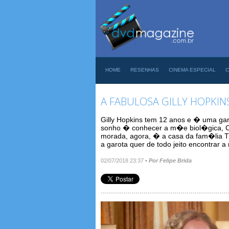
HOME
RESENHAS
CINEMA ESPECIAL
C
A FABULOSA GILLY HOPKIN
Gilly Hopkins tem 12 anos e � uma garo
sonho � conhecer a m�e biol�gica, C
morada, agora, � a casa da fam�lia Tro
a garota quer de todo jeito encontrar 
02/07/2018 23:37
•
Por Felipe Brida