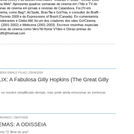
na Web". Apresenta quadros semanais de cinema em r?dio e TV do
lunas de cinema em jornais e revistas de Catanduva. Foi j?ri em
nema, como Bag?, An?polis, Bras?lia e Goi?nia, e consultor do Brafft -
of Toronto 2009 e do Expressions of Brazil (Canada). Ex-comentarista
ndeirantes e Globo AM, foi um dos criadores dos sites Go!Cinema
 (2001-2002) e Webcena (2001-2003). Escreve resenhas especiais
buidoras de cinema como Vers?til Home V?deo e Obras-primas do
bb85@hotmail.com
NS EWALD FILHO | 25/04/2019
X: A Fabulosa Gilly Hopkins (The Great Gilly
o se resolve simplificado demais, mas pode ainda emocionar as senhoras
RIANDO | 28/07/2026
EMAS: A ODISSEIA
onto "O filme do ano"