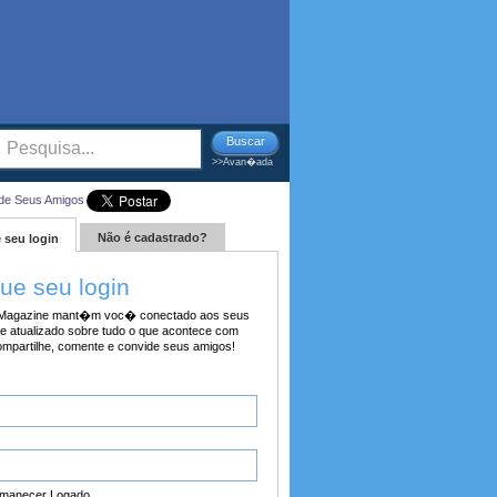
Buscar
>>Avan�ada
de Seus Amigos
Não é cadastrado?
 seu login
tue seu login
agazine mant�m voc� conectado aos seus
e atualizado sobre tudo o que acontece com
ompartilhe, comente e convide seus amigos!
manecer Logado