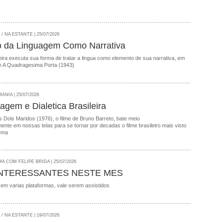
 NA ESTANTE | 25/07/2026
o da Linguagem Como Narrativa
ira executa sua forma de tratar a lingua como elemento de sua narrativa, em
 A Quadragesima Porta (1943)
NIA | 25/07/2026
agem e Dialetica Brasileira
 Dois Maridos (1976), o filme de Bruno Barreto, bate meio
nte em nossas telas para se tornar por decadas o filme brasileiro mais visto
ema
A COM FELIPE BRIDA | 25/07/2026
INTERESSANTES NESTE MES
 em varias plataformas, vale serem assistidos
 NA ESTANTE | 19/07/2026