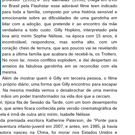
no Brasil pela Flashstar esse adorável filme teen indicado
para toda a família, composto por uma história sensível e
emocionante sobre as dificuldades de uma garotinha em
lidar com a adoção, que pretende ir ao encontro da mãe
verdadeira a todo custo. Gilly Hopkins, interpretado pela
boa atriz mirim Sophie Nélisse, na época com 15 anos, é
incontrolável, respondona, mas sonha alto, com um
coração cheio de ternura, que aos poucos vai se revelando
para a última família que acabara de recebê-la, os Trotters.
No novo lar, novos conflitos explodem, e daí despertam os
anseios da fabulosa garotinha em se reconciliar com ela
mesma.
Além de mostrar quem é Gilly em terceira pessoa, o filme
 próprio diário, uma forma que Gilly encontrou para escapar
ade. Na mesma medida vemos o desabrochar de uma menina
s mãos um poder transformador na vida dos que a cercam.
ável, típica fita de Sessão da Tarde, com um bom desempenho
e, que antes ficara conhecida pela versão cinematográfica de
la é irmã de outra atriz mirim, Isabelle Nélisse.
r da premiada escritora Katherine Paterson, de “Ponte para
 aventura infanto-juvenil em 2007, e antes, em 1985, já havia
autora nasceu na China, foi morar nos Estados Unidos e