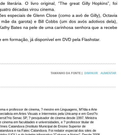
literária. O livro original, “The great Gilly Hopkins”, foi
uatro décadas virou cinema.
ões especiais de Glenn Close (como a avó de Gilly), Octavia
(a mãe da garota) e Bill Cobbs (um dos avós adotivos dela),
Kathy Bates na pele de uma carinhosa senhora que a recebe
de em formação, já disponível em DVD pela Flashstar.
TAMANHO DA FONTE |
DIMINUIR
AUMENTAR
inema e professor de cinema, ? mestre em Linguagens, M?dia e Arte
cialista em Artes Visuais e Intermeios pela Unicamp e em Gest?o
versit?rio Senac SP, ? pesquisador de cinema desde 1997. Ministra
e cinema em faculdades e universidades, e ? professor titular de
Imes Catanduva (Instituto Municipal de Ensino Superior de
tanduva e na Fatec Catanduva. Foi redator especial dos sites de
inha (UOL) e do boletim informativo "Colunas e Notas". Desde 2008