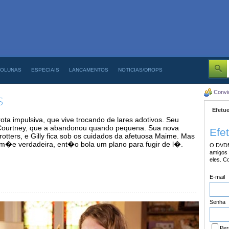
OLUNAS
ESPECIAIS
LANCAMENTOS
NOTICIAS/DROPS
Convi
S
Efetue
ta impulsiva, que vive trocando de lares adotivos. Seu
ourtney, que a abandonou quando pequena. Sua nova
Efe
tters, e Gilly fica sob os cuidados da afetuosa Maime. Mas
a m�e verdadeira, ent�o bola um plano para fugir de l�.
O DVDM
amigos 
eles. C
E-mail
Senha
Per