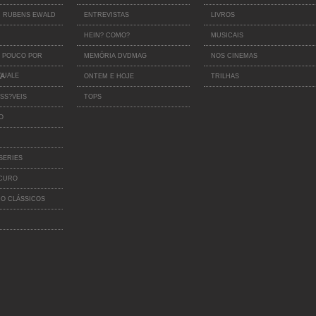
 RUBENS EWALD
ENTREVISTAS
LIVROS
HEIN? COMO?
MUSICAIS
 POUCO POR
MEMÓRIA DVDMAG
NOS CINEMAS
QUALE
IA
ONTEM E HOJE
TRILHAS
SS?VEIS
TOPS
O
SERIES
SCURO
O CLÁSSICOS