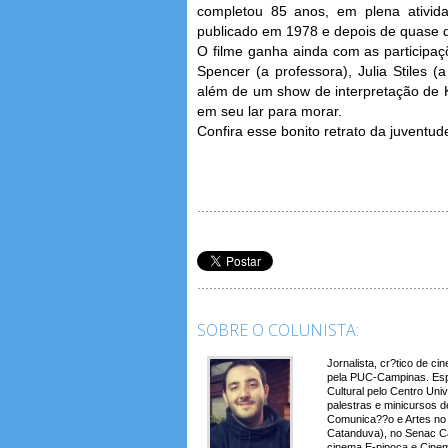
completou 85 anos, em plena atividade 
publicado em 1978 e depois de quase q
O filme ganha ainda com as participaç
Spencer (a professora), Julia Stiles 
além de um show de interpretação de 
em seu lar para morar.
Confira esse bonito retrato da juventu
SOBRE O COLUNISTA:
Jornalista, cr?tico de c
pela PUC-Campinas. Espe
Cultural pelo Centro Uni
palestras e minicursos d
Comunica??o e Artes no 
Catanduva), no Senac Ca
cinema E-pipoca e Cinem