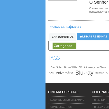
O Senhor
O maior escritor
poupa palavras 
todas as m�terias
�LTIMAS RESENHAS
LAN�AMENTOS
Carregando...
TAGS
Ben Stiller
Bruce Willis
3D
A Ameaça de Electro
Blu-ray
Aniversário
AXN
Batman - O 
CINEMA ESPECIAL
COLUNAS
ESCONDIDOS NO STREAMING
CINEFILIA
GRANDES ASTROS
CINEMA COM