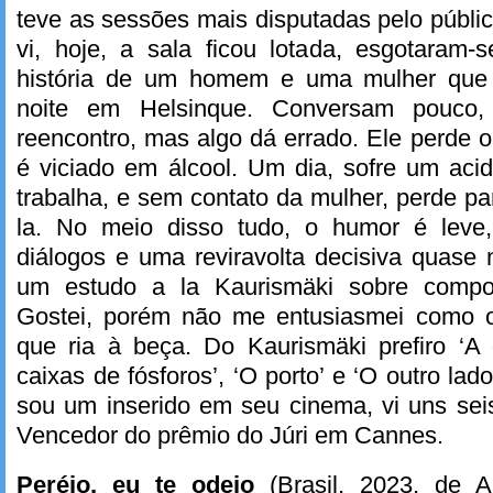
teve as sessões mais disputadas pelo públi
vi, hoje, a sala ficou lotada, esgotaram-
história de um homem e uma mulher que
noite em Helsinque. Conversam pouco
reencontro, mas algo dá errado. Ele perde o
é viciado em álcool. Um dia, sofre um aci
trabalha, e sem contato da mulher, perde p
la. No meio disso tudo, o humor é leve
diálogos e uma reviravolta decisiva quase 
um estudo a la Kaurismäki sobre compo
Gostei, porém não me entusiasmei como o 
que ria à beça. Do Kaurismäki prefiro ‘A 
caixas de fósforos’, ‘O porto’ e ‘O outro la
sou um inserido em seu cinema, vi uns sei
Vencedor do prêmio do Júri em Cannes.
Peréio, eu te odeio
(Brasil, 2023, de 