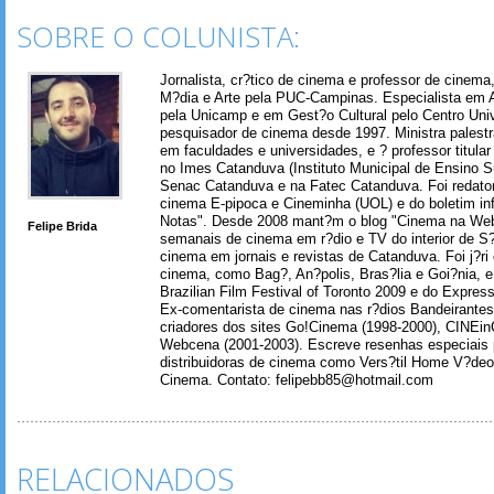
SOBRE O COLUNISTA:
Jornalista, cr?tico de cinema e professor de cinem
M?dia e Arte pela PUC-Campinas. Especialista em A
pela Unicamp e em Gest?o Cultural pelo Centro Univ
pesquisador de cinema desde 1997. Ministra palest
em faculdades e universidades, e ? professor titul
no Imes Catanduva (Instituto Municipal de Ensino S
Senac Catanduva e na Fatec Catanduva. Foi redator
cinema E-pipoca e Cineminha (UOL) e do boletim in
Notas". Desde 2008 mant?m o blog "Cinema na Web
Felipe Brida
semanais de cinema em r?dio e TV do interior de S
cinema em jornais e revistas de Catanduva. Foi j?ri
cinema, como Bag?, An?polis, Bras?lia e Goi?nia, e 
Brazilian Film Festival of Toronto 2009 e do Express
Ex-comentarista de cinema nas r?dios Bandeirantes
criadores dos sites Go!Cinema (1998-2000), CINEin
Webcena (2001-2003). Escreve resenhas especiais p
distribuidoras de cinema como Vers?til Home V?deo
Cinema. Contato: felipebb85@hotmail.com
RELACIONADOS