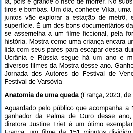
lá, pois é grande o risco de morrer. No sub
tiros e bombas. Um dia, conhece Vika, uma
juntos vão explorar a estação de metrô, e
superfície. É um dos bons documentários d
se assemelha a um filme ficcional, pela f
história. Mostra como uma criança encara 
lida com seus pares para escapar dessa dur
Ucrânia e Rússia segue há um ano e me
diversos filmes da Mostra desse ano. Ganh
Jornada dos Autores do Festival de Vene
Festival de Varsóvia.
Anatomia de uma queda
(França, 2023, de J
Aguardado pelo público que acompanha a Mo
ganhador da Palma de Ouro desse ano, 
diretora Justine Triet é um ótimo exempl
França, um filme de 151 minutos dividid