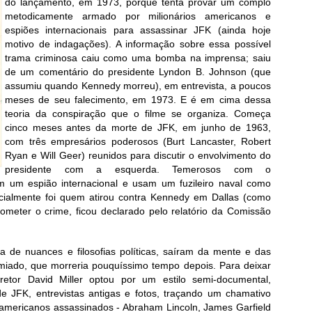
do lançamento, em 1973, porque tenta provar um complô
metodicamente armado por milionários americanos e
espiões internacionais para assassinar JFK (ainda hoje
motivo de indagações). A informação sobre essa possível
trama criminosa caiu como uma bomba na imprensa; saiu
de um comentário do presidente Lyndon B. Johnson (que
assumiu quando Kennedy morreu), em entrevista, a poucos
meses de seu falecimento, em 1973. E é em cima dessa
teoria da conspiração que o filme se organiza. Começa
cinco meses antes da morte de JFK, em junho de 1963,
com três empresários poderosos (Burt Lancaster, Robert
Ryan e Will Geer) reunidos para discutir o envolvimento do
presidente com a esquerda. Temerosos com o
m um espião internacional e usam um fuzileiro naval como
icialmente foi quem atirou contra Kennedy em Dallas (como
ometer o crime, ficou declarado pelo relatório da Comissão
ta de nuances e filosofias políticas, saíram da mente e das
emiado, que morreria pouquíssimo tempo depois. Para deixar
iretor David Miller optou por um estilo semi-documental,
e JFK, entrevistas antigas e fotos, traçando um chamativo
-americanos assassinados - Abraham Lincoln, James Garfield