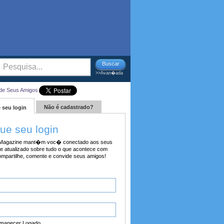
Buscar
>>Avan�ada
de Seus Amigos
Não é cadastrado?
 seu login
tue seu login
agazine mant�m voc� conectado aos seus
e atualizado sobre tudo o que acontece com
ompartilhe, comente e convide seus amigos!
manecer Logado