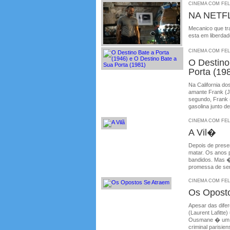
CINEMA COM FELIP
NA NETFLI
Mecanico que tra
esta em liberdad
CINEMA COM FELIP
O Destino
Porta (19
Na California do
amante Frank (J
segundo, Frank 
gasolina junto de
CINEMA COM FELIP
A Vil�
Depois de prese
matar. Os anos 
bandidos. Mas �
promessa de ser 
CINEMA COM FELIP
Os Opost
Apesar das dife
(Laurent Lafitt
Ousmane � um po
criminal parisie