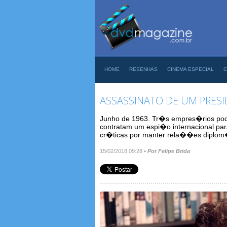
HOME
RESENHAS
CINEMA ESPECIAL
C
ASSASSINATO DE UM PRES
Junho de 1963. Tr�s empres�rios poder
contratam um espi�o internacional par
cr�ticas por manter rela��es diplom
15/02/2018 09:28
•
Por Felipe Brida