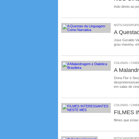
Indo direto ao p
NOTICIAS/DROPS /
A Questa
Jose Geraldo Vie
grau maximo, em
COLUNAS / CINEMA
A Malandr
Dona Flor e Seus
despretensiosame
em salas de cin
COLUNAS / CINEM
FILMES 
filmes que estao
NOTICIAS/DROPS /