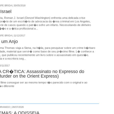
E BRIDA | 30/05/2018
Israel
ta, Roman J. Israel (Denzel Washington) enfrenta uma delicada crise
cion�rio de um escrit�rio de advocacia da �rea criminal em Los Angeles,
e de casos quando o patr�o sofre um infarto. Necessitando de dinheiro
��o e a �tica profissional a...
E BRIDA | 11/12/2017
 um Anjo
ema Thomas viaja a Siena, na It�lia, para pesquisar sobre um crime b�rbaro
dade, material que servir� como base de seu pr�ximo filme. L� conhece a
e, que publicou recentemente um livro sobre o assassinato em quest�o.
a e a escritora seg...
/11/2017
CR�TICA: Assassinato no Expresso do
Murder on the Orient Express)
 filme consegue ser ao mesmo tempo t�o parecido com o original e ao
o diferente
RIANDO | 28/07/2026
EMAS: A ODISSEIA