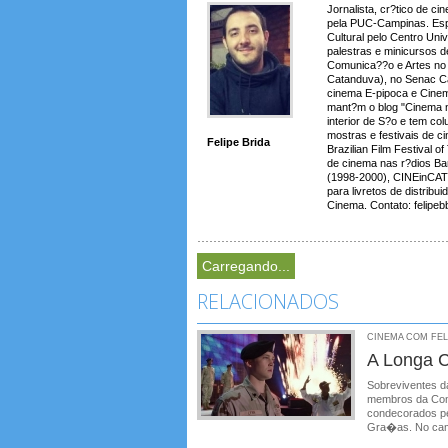
Jornalista, cr?tico de c
pela PUC-Campinas. Espe
Cultural pelo Centro Uni
palestras e minicursos d
Comunica??o e Artes no 
Catanduva), no Senac Ca
cinema E-pipoca e Cinem
mant?m o blog "Cinema 
interior de S?o e tem co
mostras e festivais de ci
Felipe Brida
Brazilian Film Festival 
de cinema nas r?dios Ba
(1998-2000), CINEinCAT
para livretos de distri
Cinema. Contato: felipe
Carregando...
RELACIONADOS
CINEMA COM FELIP
A Longa C
Sobreviventes da
membros da Com
condecorados pe
Gra�as. No cam