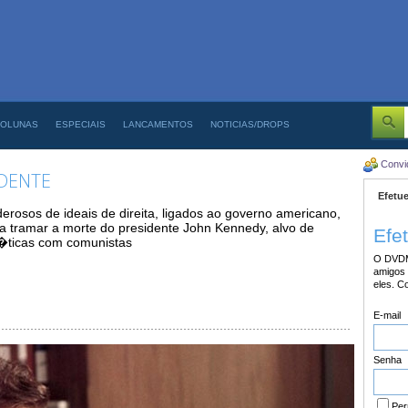
OLUNAS
ESPECIAIS
LANCAMENTOS
NOTICIAS/DROPS
Convi
IDENTE
Efetue
osos de ideais de direita, ligados ao governo americano,
a tramar a morte do presidente John Kennedy, alvo de
Efe
�ticas com comunistas
O DVDM
amigos 
eles. C
E-mail
Senha
Per