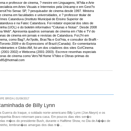
inema e professor de cinema, ? mestre em Linguagens, M?dia e Arte
cialista em Artes Visuais e Intermeios pela Unicamp e em Gest?o
versit?rio Senac SP, ? pesquisador de cinema desde 1997. Ministra
e cinema em faculdades e universidades, e ? professor titular de
Imes Catanduva (Instituto Municipal de Ensino Superior de
tanduva e na Fatec Catanduva. Foi redator especial dos sites de
inha (UOL) e do boletim informativo "Colunas e Notas". Desde 2008
na Web". Apresenta quadros semanais de cinema em r?dio e TV do
lunas de cinema em jornais e revistas de Catanduva. Foi j?ri em
nema, como Bag?, An?polis, Bras?lia e Goi?nia, e consultor do Brafft -
of Toronto 2009 e do Expressions of Brazil (Canada). Ex-comentarista
ndeirantes e Globo AM, foi um dos criadores dos sites Go!Cinema
 (2001-2002) e Webcena (2001-2003). Escreve resenhas especiais
buidoras de cinema como Vers?til Home V?deo e Obras-primas do
bb85@hotmail.com
E BRIDA | 01/09/2017
aminhada de Billy Lynn
 Guerra do Iraque, o soldado norte-americano Billy Lynn (Joe Alwyn) e os
panhia Bravo retornam para casa. Em poucos dias eles ser�o
las m�os do presidente Bush, durante o Halftime Show, no Dia de A��o de
inho, lembran�as amargas dos dias tr�...