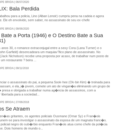
E BRIDA | 06/07/2020
X: Bala Perdida
balhou para a policia, Lino (Alban Lenoir) cumpriu pena na cadeia e agora
e. Ele eh envolvido, sem saber, no assassinato de seu ex-chefe
E BRIDA | 09/06/2020
 Bate a Porta (1946) e O Destino Bate a Sua
81)
s anos 30, o romance extraconjugal entre a sexy Cora (Lana Turner) e o
ohn Garfield) desencadeara um maquiav?lico plano de assassinato. No
(Jack Nicholson) recebe uma proposta por acaso, de trabalhar num posto de
 um restaurante ? beira ...
E BRIDA | 09/11/2018
nciar o assassinato do pai, a pequena Sook-hee (Ok-bin Kim) � treinada para
passam, e ela, j� jovem, comete um ato de vingan�a eliminando um grupo de
 presa e obrigada a trabalhar numa ag�ncia de assassinos, com a
libertada para a sociedad...
E BRIDA | 27/06/2018
os Se Atraem
ren�as gritantes, os agentes policiais Ousmane (Omar Sy) e Fran�ois
e) unem-se para investigar o assassinato da esposa de um magnata franc�s.
licial negro do sub�rbio enquanto Fran�ois atua como chefe da pol�cia
nse. Dois homens de mundo o...