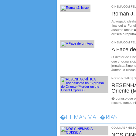
CINEMA COM FELIP
Roman J. 
Advogado idealis
financeira. Fun
assume uma s�ri
arrisca a reputa
CINEMA COM FELIP
A Face de
O diretor de cin
que chocou a ci
jornalista Simon
Juntos, o cineast
NOS CINEMAS | 30
RESENHA 
Oriente (
� curioso que o
mesmo tempo t�
�LTIMAS MAT�RIAS
COLUNAS / HISTO
NOS CIN