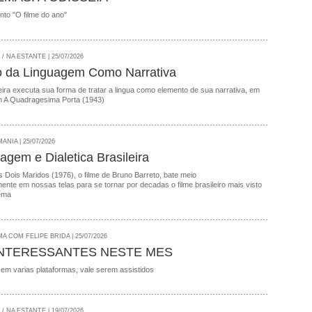
onto "O filme do ano"
 NA ESTANTE | 25/07/2026
o da Linguagem Como Narrativa
ira executa sua forma de tratar a lingua como elemento de sua narrativa, em
 A Quadragesima Porta (1943)
NIA | 25/07/2026
agem e Dialetica Brasileira
 Dois Maridos (1976), o filme de Bruno Barreto, bate meio
nte em nossas telas para se tornar por decadas o filme brasileiro mais visto
ema
A COM FELIPE BRIDA | 25/07/2026
INTERESSANTES NESTE MES
 em varias plataformas, vale serem assistidos
 NA ESTANTE | 19/07/2026