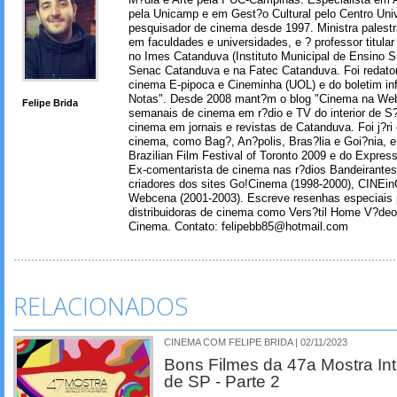
pela Unicamp e em Gest?o Cultural pelo Centro Univ
pesquisador de cinema desde 1997. Ministra palest
em faculdades e universidades, e ? professor titul
no Imes Catanduva (Instituto Municipal de Ensino S
Senac Catanduva e na Fatec Catanduva. Foi redator
cinema E-pipoca e Cineminha (UOL) e do boletim in
Notas". Desde 2008 mant?m o blog "Cinema na Web
Felipe Brida
semanais de cinema em r?dio e TV do interior de S
cinema em jornais e revistas de Catanduva. Foi j?ri
cinema, como Bag?, An?polis, Bras?lia e Goi?nia, e 
Brazilian Film Festival of Toronto 2009 e do Express
Ex-comentarista de cinema nas r?dios Bandeirantes
criadores dos sites Go!Cinema (1998-2000), CINEin
Webcena (2001-2003). Escreve resenhas especiais p
distribuidoras de cinema como Vers?til Home V?deo
Cinema. Contato: felipebb85@hotmail.com
RELACIONADOS
CINEMA COM FELIPE BRIDA | 02/11/2023
Bons Filmes da 47a Mostra In
de SP - Parte 2