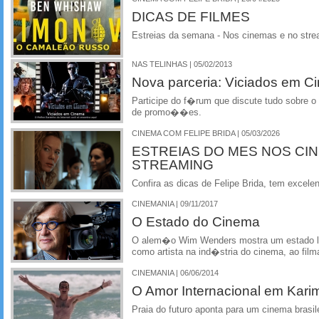
DICAS DE FILMES
Estreias da semana - Nos cinemas e no stre
NAS TELINHAS | 05/02/2013
Nova parceria: Viciados em C
Participe do f�rum que discute tudo sobre o 
de promo��es.
CINEMA COM FELIPE BRIDA | 05/03/2026
ESTREIAS DO MES NOS CI
STREAMING
Confira as dicas de Felipe Brida, tem excelen
CINEMANIA | 09/11/2017
O Estado do Cinema
O alem�o Wim Wenders mostra um estado la
como artista na ind�stria do cinema, ao fil
CINEMANIA | 06/06/2014
O Amor Internacional em Kari
Praia do futuro aponta para um cinema brasil