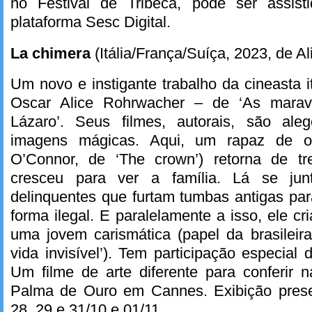
no Festival de Tribeca, pode ser assist
plataforma Sesc Digital.
La chimera
(Itália/França/Suíça, 2023, de A
Um novo e instigante trabalho da cineasta i
Oscar Alice Rohrwacher – de ‘As maravi
Lázaro’. Seus filmes, autorais, são ale
imagens mágicas. Aqui, um rapaz de or
O’Connor, de ‘The crown’) retorna de tr
cresceu para ver a família. Lá se j
delinquentes que furtam tumbas antigas par
forma ilegal. E paralelamente a isso, ele cr
uma jovem carismática (papel da brasileir
vida invisível’). Tem participação especial d
Um filme de arte diferente para conferir 
Palma de Ouro em Cannes. Exibição prese
28, 29 e 31/10 e 01/11.