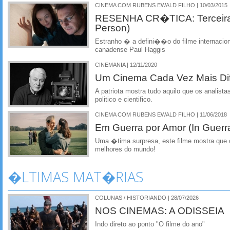
CINEMA COM RUBENS EWALD FILHO | 10/03/2015
RESENHA CR�TICA: Terceira 
Person)
Estranho � a defini��o do filme internacional
canadense Paul Haggis
CINEMANIA | 12/11/2020
Um Cinema Cada Vez Mais Difi
A patriota mostra tudo aquilo que os analista
politico e cientifico.
CINEMA COM RUBENS EWALD FILHO | 11/06/2018
Em Guerra por Amor (In Guerr
Uma �tima surpresa, este filme mostra que 
melhores do mundo!
�LTIMAS MAT�RIAS
COLUNAS / HISTORIANDO | 28/07/2026
NOS CINEMAS: A ODISSEIA
Indo direto ao ponto "O filme do ano"