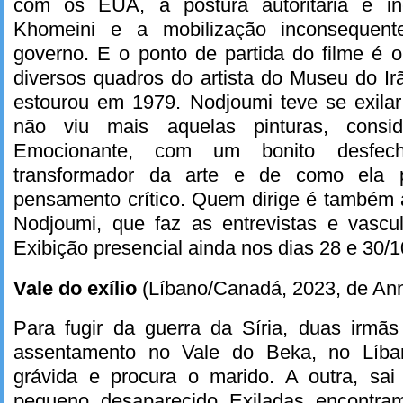
com os EUA, a postura autoritária e in
Khomeini e a mobilização inconsequen
governo. E o ponto de partida do filme é 
diversos quadros do artista do Museu do I
estourou em 1979. Nodjoumi teve se exila
não viu mais aquelas pinturas, consid
Emocionante, com um bonito desfec
transformador da arte e de como ela p
pensamento crítico. Quem dirige é também a
Nodjoumi, que faz as entrevistas e vascu
Exibição presencial ainda nos dias 28 e 30/1
Vale do exílio
(Líbano/Canadá, 2023, de An
Para fugir da guerra da Síria, duas irm
assentamento no Vale do Beka, no Líba
grávida e procura o marido. A outra, sa
pequeno, desaparecido. Exiladas, encontra