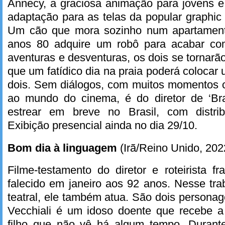
Annecy, a graciosa animação para jovens 
adaptação para as telas da popular graphic
Um cão que mora sozinho num apartamen
anos 80 adquire um robô para acabar com
aventuras e desventuras, os dois se tornarã
que um fatídico dia na praia poderá colocar
dois. Sem diálogos, com muitos momentos c
ao mundo do cinema, é do diretor de ‘Br
estrear em breve no Brasil, com distrib
Exibição presencial ainda no dia 29/10.
Bom dia à linguagem
(Irã/Reino Unido, 202
Filme-testamento do diretor e roteirista fr
falecido em janeiro aos 92 anos. Nesse tr
teatral, ele também atua. São dois person
Vecchiali é um idoso doente que recebe a 
filho que não vê há algum tempo. Durante 