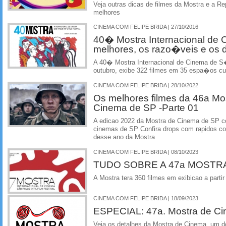
Veja outras dicas de filmes da Mostra e a 
melhores
CINEMA COM FELIPE BRIDA | 27/10/2016
40� Mostra Internacional de 
melhores, os razo�veis e os
A 40� Mostra Internacional de Cinema de S�
outubro, exibe 322 filmes em 35 espa�os cult
CINEMA COM FELIPE BRIDA | 28/10/2022
Os melhores filmes da 46a Mos
Cinema de SP -Parte 01
A edicao 2022 da Mostra de Cinema de SP co
cinemas de SP Confira drops com rapidos co
desse ano da Mostra
CINEMA COM FELIPE BRIDA | 08/10/2023
TUDO SOBRE A 47a MOSTRA
A Mostra tera 360 filmes em exibicao a partir
CINEMA COM FELIPE BRIDA | 18/09/2023
ESPECIAL: 47a. Mostra de C
Veja os detalhes da Mostra de Cinema, um d