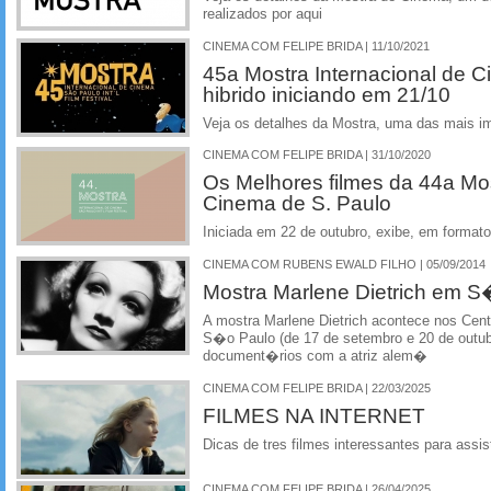
realizados por aqui
CINEMA COM FELIPE BRIDA | 11/10/2021
45a Mostra Internacional de 
hibrido iniciando em 21/10
Veja os detalhes da Mostra, uma das mais im
CINEMA COM FELIPE BRIDA | 31/10/2020
Os Melhores filmes da 44a Mos
Cinema de S. Paulo
Iniciada em 22 de outubro, exibe, em formato
CINEMA COM RUBENS EWALD FILHO | 05/09/2014
Mostra Marlene Dietrich em 
A mostra Marlene Dietrich acontece nos Centr
S�o Paulo (de 17 de setembro e 20 de outubr
document�rios com a atriz alem�
CINEMA COM FELIPE BRIDA | 22/03/2025
FILMES NA INTERNET
Dicas de tres filmes interessantes para assist
CINEMA COM FELIPE BRIDA | 26/04/2025