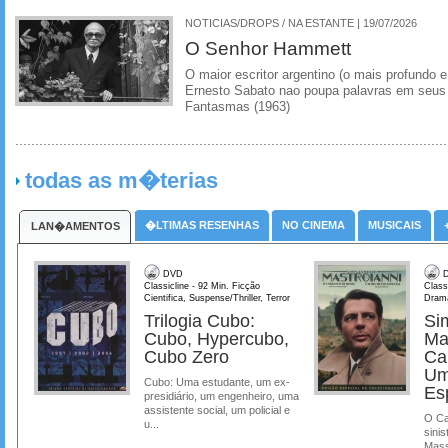
NOTICIAS/DROPS / NA ESTANTE | 19/07/2026
O Senhor Hammett
O maior escritor argentino (o mais profundo e
Ernesto Sabato nao poupa palavras em seus 
Fantasmas (1963)
todas as m�terias
�LTIMAS RESENHAS
NO CINEMA
MUSICAIS
LAN�AMENTOS
DVD
D
Classicline - 92 Min. Ficção
Class
Cientifica, Suspense/Thriller, Terror
Dram
Trilogia Cubo:
Si
Cubo, Hypercubo,
Ma
Cubo Zero
Ca
Um
Cubo: Uma estudante, um ex-
Es
presidiário, um engenheiro, uma
assistente social, um policial e
O Ca
u...
sinis
Mass