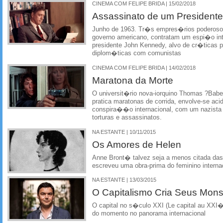
CINEMA COM FELIPE BRIDA | 15/02/2018
Assassinato de um Presidente
Junho de 1963. Tr�s empres�rios poderosos d
governo americano, contratam um espi�o int
presidente John Kennedy, alvo de cr�ticas
diplom�ticas com comunistas
CINEMA COM FELIPE BRIDA | 14/02/2018
Maratona da Morte
O universit�rio nova-iorquino Thomas ?Babe
pratica maratonas de corrida, envolve-se ac
conspira��o internacional, com um nazista 
torturas e assassinatos.
NA ESTANTE | 10/11/2015
Os Amores de Helen
Anne Bront� talvez seja a menos citada d
escreveu uma obra-prima do feminino internac
NA ESTANTE | 13/03/2015
O Capitalismo Cria Seus Mons
O capital no s�culo XXI (Le capital au XXI
do momento no panorama internacional