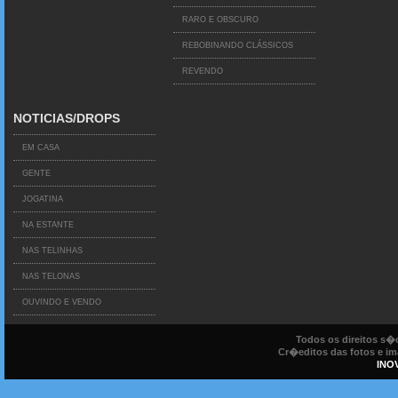
RARO E OBSCURO
REBOBINANDO CLÁSSICOS
REVENDO
NOTICIAS/DROPS
EM CASA
GENTE
JOGATINA
NA ESTANTE
NAS TELINHAS
NAS TELONAS
OUVINDO E VENDO
Todos os direitos s
Cr�editos das fotos e ima
INO