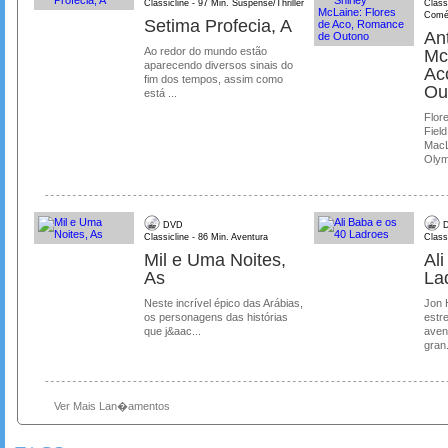
Classicline - 97 Min. Suspense/Thriller
Class
Comé
Setima Profecia, A
Ant
Ao redor do mundo estão
Mc
aparecendo diversos sinais do
Ac
fim dos tempos, assim como
Ou
está ...
Flore
Field
MacL
Olymp
DVD
D
Classicline - 86 Min. Aventura
Class
Mil e Uma Noites,
Al
As
La
Neste incrível épico das Arábias,
Jon 
os personagens das histórias
estre
que j&aac...
aven
gran.
Ver Mais Lan�amentos