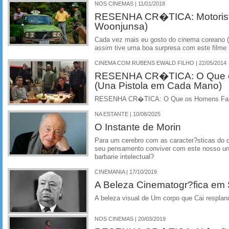
NOS CINEMAS | 11/01/2018
RESENHA CR�TICA: Motorista
Woonjunsa)
Cada vez mais eu gosto do cinema coreano 
assim tive uma boa surpresa com este filme r
CINEMA COM RUBENS EWALD FILHO | 22/05/2014
RESENHA CR�TICA: O Que 
(Una Pistola em Cada Mano)
RESENHA CR�TICA: O Que os Homens Fala
NA ESTANTE | 10/08/2025
O Instante de Morin
Para um cerebro com as caracter?sticas do de
seu pensamento conviver com este nosso un
barbarie intelectual?
CINEMANIA | 17/10/2019
A Beleza Cinematogr?fica em
A beleza visual de Um corpo que Cai respla
NOS CINEMAS | 20/03/2019