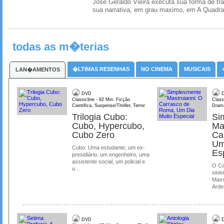
Jose Geraldo Vieira executa sua forma de tr
sua narrativa, em grau maximo, em A Quadra
todas as m�terias
�LTIMAS RESENHAS
NO CINEMA
MUSICAIS
LAN�AMENTOS
DVD
D
Classicline - 92 Min. Ficção
Class
Cientifica, Suspense/Thriller, Terror
Dram
Trilogia Cubo:
Si
Cubo, Hypercubo,
Ma
Cubo Zero
Ca
Um
Cubo: Uma estudante, um ex-
Es
presidiário, um engenheiro, uma
assistente social, um policial e
O Ca
u...
sinis
Mass
Ardea
DVD
D