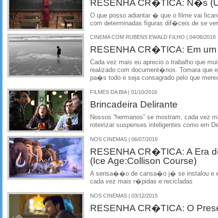
RESENHA CR�TICA: N�s (U
O que posso adiantar � que o filme vai fica
com determinadas figuras dif�ceis de se v
CINEMA COM RUBENS EWALD FILHO | 04/06/2018
RESENHA CR�TICA: Em um Mu
Cada vez mais eu aprecio o trabalho que mu
realizado com document�rios. Tomara que es
pa�s todo e seja consagrado pelo que mere
FILMES DA BIA | 01/10/2016
Brincadeira Delirante
Nossos “hermanos” se mostram, cada vez mais
roteirizar suspenses inteligentes como em De
NOS CINEMAS | 06/07/2016
RESENHA CR�TICA: A Era do
(Ice Age:Collison Course)
A sensa��o de cansa�o j� se instalou e e
cada vez mais r�pidas e recicladas
NOS CINEMAS | 03/12/2015
RESENHA CR�TICA: O Present