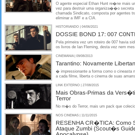
O agente especial Ethan Hunt re�ne mais um
vez para destruir uma organiza��o secreta 
chamada Sindicato, composta por agentes t
eliminar a IMF e a CIA.
HISTORIANDO | 04/06/2021
DOSSIE BOND 17: 007 C0
Pela primeira vez um roteiro de 007 havia s
os livros de Ian Fleming, desta vez nem mes
CINEMANIA | 09/08/2013
Tarantino: Novamente Liberta
� impressionante a forma como o cineasta n
a cada filme, liberta o cinema de suas amarr
LINK EXTERNO | 27/08/2015
Mais Obras-Primas da Vers�ti
Terror
No m�s do Terror, mais um pack que coleci
NOS CINEMAS | 11/11/2015
RESENHA CR�TICA: Como So
Ataque Zumbi (Scout�s Guide
Apocalypse)