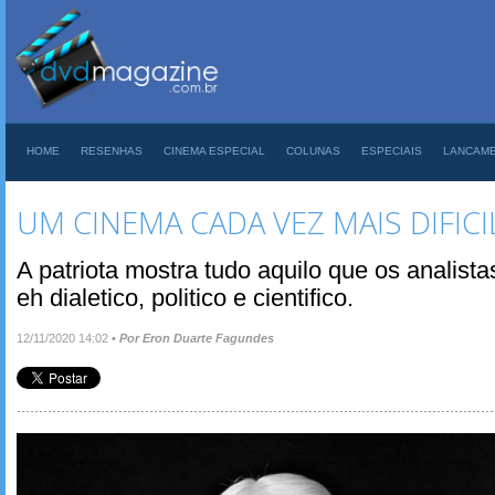
HOME
RESENHAS
CINEMA ESPECIAL
COLUNAS
ESPECIAIS
LANCAM
UM CINEMA CADA VEZ MAIS DIFICI
A patriota mostra tudo aquilo que os analist
eh dialetico, politico e cientifico.
12/11/2020 14:02
•
Por Eron Duarte Fagundes