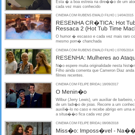
Esta � a boa estreia na dire��o de um ator
cada vez mais conhecido
CINEMA COM RUBENS EWALD FILHO | 14/04/2015
RESENHA CR�TICA: Hot Tub 
Ressaca 2 (Hot Tub Time Mac
O humor � escasso e cada vez mais raro co
mesmo porn� chanchada
CINEMA COM RUBENS EWALD FILHO | 07/05/2014
RESENHA: Mulheres ao Ataqu
N�o espere muita originalidade nesta hist�
Filho ainda comenta que Cameron Diaz anda 
filmes recentes.
CINEMA COM FELIPE BRIDA | 18/09/2017
O Menin�o
Wilbur (Jerry Lewis), um auxiliar de barbeiro
de um ladr�o de joias. Recorre a um conheci
auxili�-lo no caso e recebe abrigo em uma
a situa��o fica cada vez pior
CINEMA COM FELIPE BRIDA | 08/08/2018
Miss�o: Imposs�vel - Na��