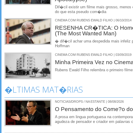
Dif�cil existir um filme mais grosso, meno
do que esta pseudo com�dia
CINEMA COM RUBENS EWALD FILHO | 06/10/2014
RESENHA CR�TICA: O Home
(The Most Wanted Man)
� dif�cil achar uma despedida mais infeliz p
Hoffman
CINEMA COM RUBENS EWALD FILHO | 03/09/2019
Minha Primeira Vez no Cinem
Rubens Ewald Filho relembra o primeiro film
�LTIMAS MAT�RIAS
NOTICIAS/DROPS / NA ESTANTE | 08/08/2026
O Pensamento do Come?o do
A prosa em lingua portuguesa na contempora
agudeza de pensador e criador em palavras 