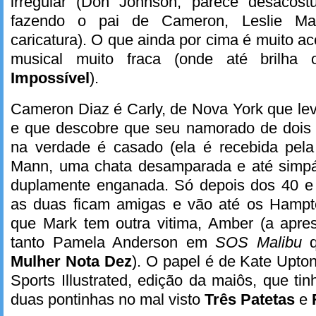
irregular (Don Johnson, parece desacost
fazendo o pai de Cameron, Leslie Ma
caricatura). O que ainda por cima é muito ac
musical muito fraca (onde até brilh
Impossível
).
Cameron Diaz é Carly, de Nova York que leva
e que descobre que seu namorado de dois
na verdade é casado (ela é recebida pela
Mann, uma chata desamparada e até simpá
duplamente enganada. Só depois dos 40 e
as duas ficam amigas e vão até os Hamp
que Mark tem outra vitima, Amber (a apre
tanto Pamela Anderson em
SOS Malibu
q
Mulher Nota Dez
). O papel é de Kate Upton
Sports Illustrated, edição da maiôs, que ti
duas pontinhas no mal visto
Três Patetas
e