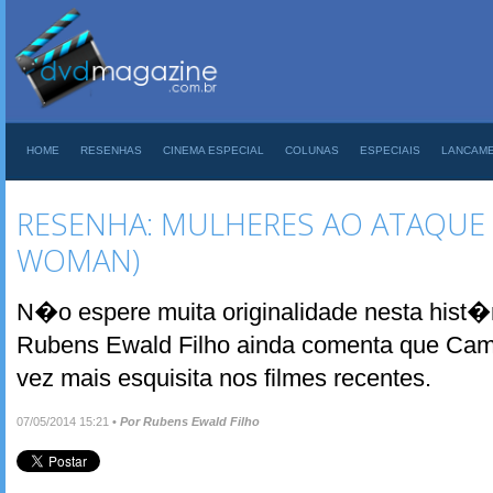
HOME
RESENHAS
CINEMA ESPECIAL
COLUNAS
ESPECIAIS
LANCAM
RESENHA: MULHERES AO ATAQUE 
WOMAN)
N�o espere muita originalidade nesta hist�
Rubens Ewald Filho ainda comenta que Cam
vez mais esquisita nos filmes recentes.
07/05/2014 15:21
•
Por Rubens Ewald Filho