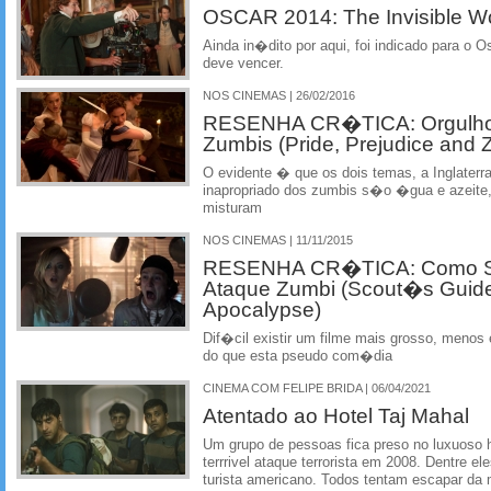
OSCAR 2014: The Invisible 
Ainda in�dito por aqui, foi indicado para o
deve vencer.
NOS CINEMAS | 26/02/2016
RESENHA CR�TICA: Orgulho 
Zumbis (Pride, Prejudice and 
O evidente � que os dois temas, a Inglaterr
inapropriado dos zumbis s�o �gua e azeit
misturam
NOS CINEMAS | 11/11/2015
RESENHA CR�TICA: Como So
Ataque Zumbi (Scout�s Guide
Apocalypse)
Dif�cil existir um filme mais grosso, meno
do que esta pseudo com�dia
CINEMA COM FELIPE BRIDA | 06/04/2021
Atentado ao Hotel Taj Mahal
Um grupo de pessoas fica preso no luxuoso 
terrrivel ataque terrorista em 2008. Dentre 
turista americano. Todos tentam escapar da 