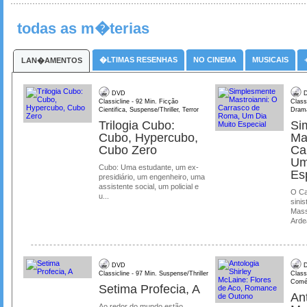
todas as m�terias
�LTIMAS RESENHAS
NO CINEMA
MUSICAIS
LAN�AMENTOS
DVD
D
Classicline - 92 Min. Ficção
Class
Cientifica, Suspense/Thriller, Terror
Dram
Trilogia Cubo:
Si
Cubo, Hypercubo,
Ma
Cubo Zero
Ca
Um
Cubo: Uma estudante, um ex-
Es
presidiário, um engenheiro, uma
assistente social, um policial e
O Ca
u...
sinis
Mass
Ardea
DVD
D
Classicline - 97 Min. Suspense/Thriller
Class
Comé
Setima Profecia, A
Ant
Ao redor do mundo estão