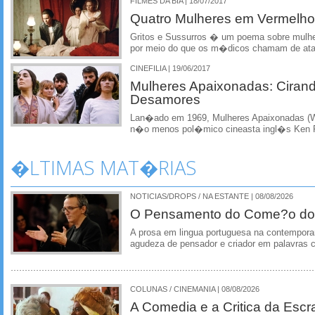
FILMES DA BIA | 18/07/2017
Quatro Mulheres em Vermelho
Gritos e Sussurros � um poema sobre mulh
por meio do que os m�dicos chamam de ataq
CINEFILIA | 19/06/2017
Mulheres Apaixonadas: Ciran
Desamores
Lan�ado em 1969, Mulheres Apaixonadas (Wom
n�o menos pol�mico cineasta ingl�s Ken 
�LTIMAS MAT�RIAS
NOTICIAS/DROPS / NA ESTANTE | 08/08/2026
O Pensamento do Come?o do
A prosa em lingua portuguesa na contempora
agudeza de pensador e criador em palavras 
COLUNAS / CINEMANIA | 08/08/2026
A Comedia e a Critica da Escra