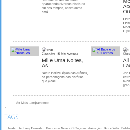
Mc
aparecendo diversos sinais do
Ac
fim dos tempos, assim como
Ou
está ...
Flore
Field
MacL
Olymp
DVD
D
Classicline - 86 Min. Aventura
Class
Mil e Uma Noites,
Al
As
La
Neste incrível épico das Arábias,
Jon 
os personagens das histórias
estre
que j&aac...
aven
gran.
Ver Mais Lan�amentos
TAGS
Avatar
Anthony Gonzalez
Branca de Neve e O Caçador
Animação
Bruce Willis
Bel Am