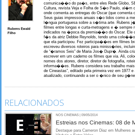
comunica��o do pa�s, entre eles Rede Globo, S
Cultura, revista Veja e Folha de S�o Paulo, al�m 
onde comenta as entregas do Oscar (que comenta 
Seus guias impressos anuais s�o tidos como a me
l�ngua portuguesa sobre a s�tima arte. Rubens j� 
filmes entre longas e curta-metragens e � sempre re
Rubens Ewald
indicados na �poca da premia��o do Oscar. Ele c
Filho
f�s da atriz Debbie Reynolds, tendo uma cole��o 
que ela participou. Fez participa��es em filmes br
escreveu diversos roteiros para miniss�ries, incl
de “�ramos Seis” de Maria Jos� Dupr�. Ainda c
escrever em um caderno os filmes que via. Ali, col
nomes dos atores, diretor, diretor de fotografia, rotei
informa��es. Rubens considera seu trabalho mais 
de Cineastas”, editado pela primeira vez em 1977 e 
atualizado, continuando a ser o �nico de seu g�ner
RELACIONADOS
NOS CINEMAS | 09/05/2014
Estreias nos Cinemas: 08 de 
Destaque para Cameron Diaz em Mulheres ao