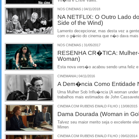
Vit�ria e Entre Vales.
NOS CINEMAS | 04/11/2018
NA NETFLIX: O Outro Lado do
Side of the Wind)
Lamento decepcionar, mas desta vez a gente 
com o g�nio do cinema que n�o dava mais 
NOS CINEMAS | 31/05/2017
RESENHA CR�TICA: Mulher-M
Woman)
Esta nova vers�o acabou sendo uma feliz e
CINEMANIA | 04/11/2016
A Dem�ncia Como Entidade N
Uma Mulher Sob Influ�ncia (A woman under 
trabalhos mais estimados de John Cassavet
CINEMA COM RUBENS EWALD FILHO | 13/08/2015
Dama Dourada (Woman in Gol
Talvez seu maior merito seja o excelente ele
Mirren
CINEMA COM RUBENS EWALD FILHO | 09/02/2014