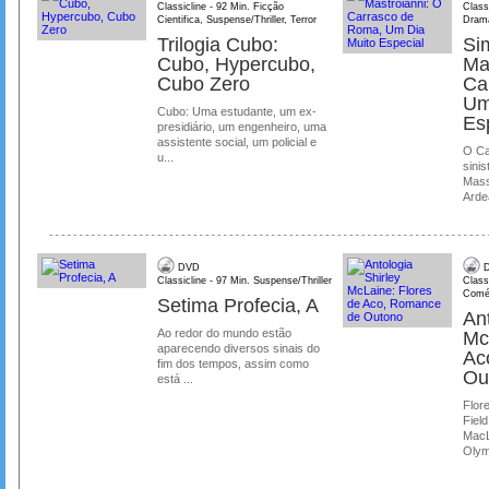
Classicline - 92 Min. Ficção
Class
Cientifica, Suspense/Thriller, Terror
Dram
Trilogia Cubo:
Si
Cubo, Hypercubo,
Ma
Cubo Zero
Ca
Um
Cubo: Uma estudante, um ex-
Es
presidiário, um engenheiro, uma
assistente social, um policial e
O Ca
u...
sinis
Mass
Ardea
DVD
D
Classicline - 97 Min. Suspense/Thriller
Class
Comé
Setima Profecia, A
Ant
Ao redor do mundo estão
Mc
aparecendo diversos sinais do
Ac
fim dos tempos, assim como
Ou
está ...
Flore
Field
MacL
Olymp