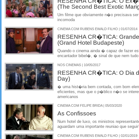
RESENHA CR�TICA: O Ex�tic
(The Second Best Exotic Marig
Um filme que obviamente n�o precisava se
incomoda
CINEMA COM RUBENS EWALD FILHO | 01/07/2014
RESENHA CR�TICA: Grande 
(Grand Hotel Budapeste)
Quando o cinema ainda � capaz de fazer es
encantador bibel�, � sinal de que nem tudo 
NOS CINEMAS | 10/05/2017
RESENHA CR�TICA: O Dia do 
Day)
� uma hist�ria bem contada, com bom elenc
eficientes, mas que o p�blico n�o se inter
americanos
CINEMA COM FELIPE BRIDA | 05/03/2020
As Confissoes
Num hotel de luxo, os ministros representan
aguardam uma importante reuniao que seguir?
CINEMA COM RUBENS EWALD FILHO | 02/01/2019