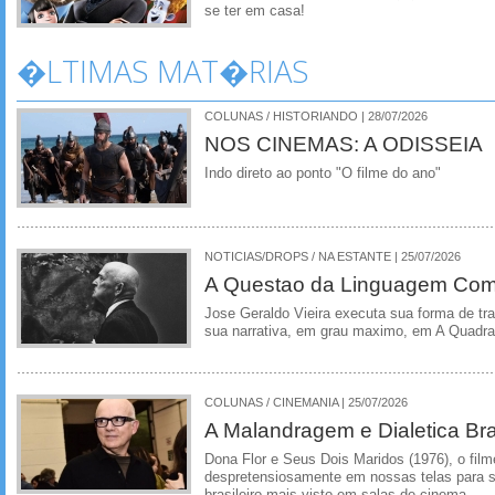
se ter em casa!
�LTIMAS MAT�RIAS
COLUNAS / HISTORIANDO | 28/07/2026
NOS CINEMAS: A ODISSEIA
Indo direto ao ponto "O filme do ano"
NOTICIAS/DROPS / NA ESTANTE | 25/07/2026
A Questao da Linguagem Como
Jose Geraldo Vieira executa sua forma de tr
sua narrativa, em grau maximo, em A Quadra
COLUNAS / CINEMANIA | 25/07/2026
A Malandragem e Dialetica Bra
Dona Flor e Seus Dois Maridos (1976), o film
despretensiosamente em nossas telas para se
brasileiro mais visto em salas de cinema