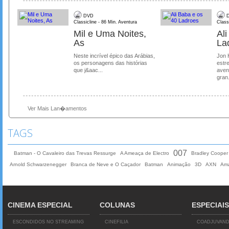
DVD
D
Classicline - 86 Min. Aventura
Class
Mil e Uma Noites,
Al
As
La
Neste incrível épico das Arábias,
Jon 
os personagens das histórias
estre
que j&aac...
aven
gran.
Ver Mais Lan�amentos
TAGS
007
Batman - O Cavaleiro das Trevas Ressurge
A Ameaça de Electro
Bradley Cooper
Arnold Schwarzenegger
Branca de Neve e O Caçador
Batman
Animação
3D
AXN
Ama
CINEMA ESPECIAL
COLUNAS
ESPECIAIS
ESCONDIDOS NO STREAMING
CINEFILIA
COADJUVAN