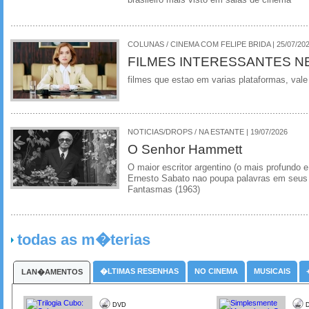
COLUNAS / CINEMA COM FELIPE BRIDA | 25/07/20
FILMES INTERESSANTES N
filmes que estao em varias plataformas, vale
NOTICIAS/DROPS / NA ESTANTE | 19/07/2026
O Senhor Hammett
O maior escritor argentino (o mais profundo e
Ernesto Sabato nao poupa palavras em seus 
Fantasmas (1963)
todas as m�terias
�LTIMAS RESENHAS
NO CINEMA
MUSICAIS
LAN�AMENTOS
DVD
D