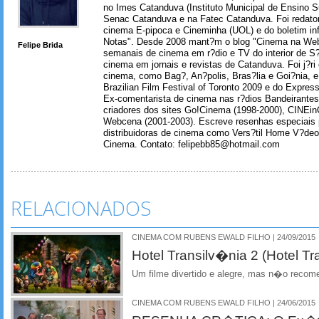
no Imes Catanduva (Instituto Municipal de Ensino S
Senac Catanduva e na Fatec Catanduva. Foi redator
cinema E-pipoca e Cineminha (UOL) e do boletim in
Notas". Desde 2008 mant?m o blog "Cinema na Web
Felipe Brida
semanais de cinema em r?dio e TV do interior de S
cinema em jornais e revistas de Catanduva. Foi j?ri
cinema, como Bag?, An?polis, Bras?lia e Goi?nia, e 
Brazilian Film Festival of Toronto 2009 e do Express
Ex-comentarista de cinema nas r?dios Bandeirantes
criadores dos sites Go!Cinema (1998-2000), CINEin
Webcena (2001-2003). Escreve resenhas especiais p
distribuidoras de cinema como Vers?til Home V?deo
Cinema. Contato: felipebb85@hotmail.com
RELACIONADOS
CINEMA COM RUBENS EWALD FILHO | 24/09/2015
Hotel Transilv�nia 2 (Hotel Tr
Um filme divertido e alegre, mas n�o recom
CINEMA COM RUBENS EWALD FILHO | 24/06/2015