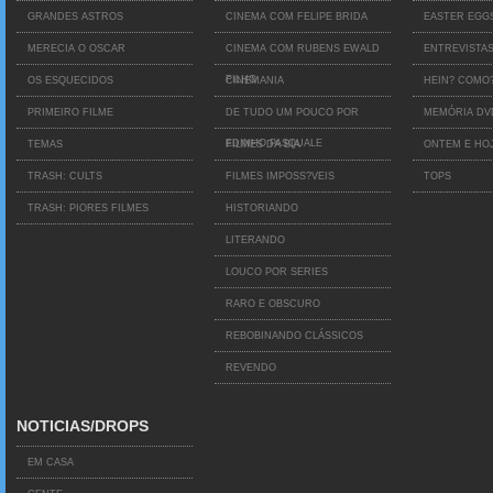
GRANDES ASTROS
CINEMA COM FELIPE BRIDA
EASTER EGG
MERECIA O OSCAR
CINEMA COM RUBENS EWALD
ENTREVISTA
FILHO
OS ESQUECIDOS
CINEMANIA
HEIN? COMO
PRIMEIRO FILME
DE TUDO UM POUCO POR
MEMÓRIA D
EDINHO PASQUALE
TEMAS
FILMES DA BIA
ONTEM E HO
TRASH: CULTS
FILMES IMPOSS?VEIS
TOPS
TRASH: PIORES FILMES
HISTORIANDO
LITERANDO
LOUCO POR SERIES
RARO E OBSCURO
REBOBINANDO CLÁSSICOS
REVENDO
NOTICIAS/DROPS
EM CASA