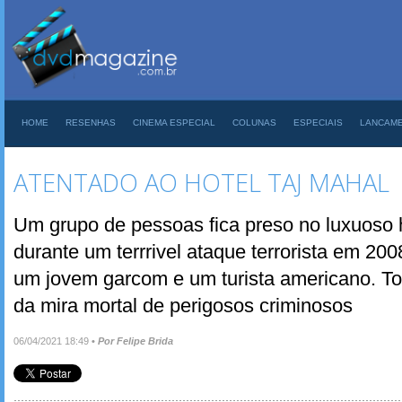
HOME
RESENHAS
CINEMA ESPECIAL
COLUNAS
ESPECIAIS
LANCAM
ATENTADO AO HOTEL TAJ MAHAL
Um grupo de pessoas fica preso no luxuoso 
durante um terrrivel ataque terrorista em 200
um jovem garcom e um turista americano. T
da mira mortal de perigosos criminosos
06/04/2021 18:49
•
Por Felipe Brida