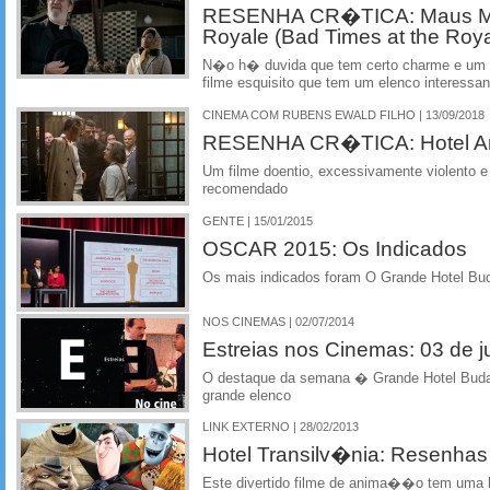
RESENHA CR�TICA: Maus Mo
Royale (Bad Times at the Roya
N�o h� duvida que tem certo charme e um v
filme esquisito que tem um elenco interessa
CINEMA COM RUBENS EWALD FILHO | 13/09/2018
RESENHA CR�TICA: Hotel Art
Um filme doentio, excessivamente violento e
recomendado
GENTE | 15/01/2015
OSCAR 2015: Os Indicados
Os mais indicados foram O Grande Hotel Bu
NOS CINEMAS | 02/07/2014
Estreias nos Cinemas: 03 de j
O destaque da semana � Grande Hotel Bud
grande elenco
LINK EXTERNO | 28/02/2013
Hotel Transilv�nia: Resenhas
Este divertido filme de anima��o tem uma