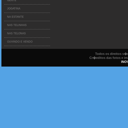
GENTE
JOGATINA
NA ESTANTE
NAS TELINHAS
NAS TELONAS
OUVINDO E VENDO
Todos os direitos s
Cr�editos das fotos e ima
INO