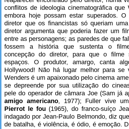
conflitos de ideologia cinematográfica que
embora hoje possam estar superados. O 
diretor que os financistas só queriam uma
diretor argumenta que poderia fazer um f
entre as personagens; as paredes de que fa
fossem a história que sustenta o film
concepção do diretor, para que o film
espaços. O produtor, amargo, canta al
Hollywood! Não há lugar melhor para se v
Wenders é um apaixonado pelo cinema amer
se depreende por sua utilização do cinea
pele do operador de câmara Joe (Sam já 
amigo americano
, 1977); Fuller vive u
Pierrot le fou
(1965), do franco-suíço Je
indagado por Jean-Paulo Belmondo, diz q
de batalha, é violência, é ódio, é emoção. 