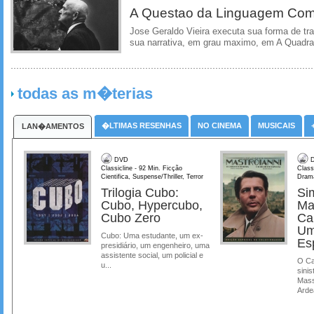
A Questao da Linguagem Como
Jose Geraldo Vieira executa sua forma de tr
sua narrativa, em grau maximo, em A Quadra
todas as m�terias
�LTIMAS RESENHAS
NO CINEMA
MUSICAIS
LAN�AMENTOS
DVD
D
Classicline - 92 Min. Ficção
Class
Cientifica, Suspense/Thriller, Terror
Dram
Trilogia Cubo:
Si
Cubo, Hypercubo,
Ma
Cubo Zero
Ca
Um
Cubo: Uma estudante, um ex-
Es
presidiário, um engenheiro, uma
assistente social, um policial e
O Ca
u...
sinis
Mass
Ardea