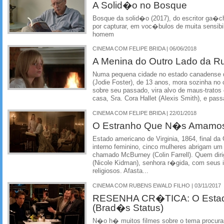
A Solid�o no Bosque
Bosque da solid�o (2017), do escritor ga�c
por capturar, em voc�bulos de muita sensibi
homem
CINEMA COM FELIPE BRIDA | 06/06/2018
A Menina do Outro Lado da R
Numa pequena cidade no estado canadense 
(Jodie Foster), de 13 anos, mora sozinha no
sobre seu passado, vira alvo de maus-tratos 
casa, Sra. Cora Hallet (Alexis Smith), e passa 
CINEMA COM FELIPE BRIDA | 22/01/2018
O Estranho Que N�s Amamo
Estado americano de Virginia, 1864, final da
interno feminino, cinco mulheres abrigam um
chamado McBurney (Colin Farrell). Quem dir
(Nicole Kidman), senhora r�gida, com seus 
religiosos. Afasta...
CINEMA COM RUBENS EWALD FILHO | 03/11/2017
RESENHA CR�TICA: O Estad
(Brad�s Status)
N�o h� muitos filmes sobre o tema procurand