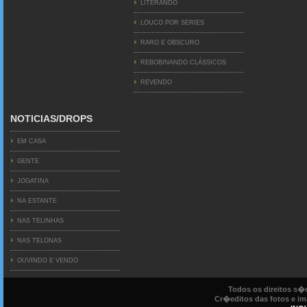
LITERANDO
LOUCO POR SERIES
RARO E OBSCURO
REBOBINANDO CLÁSSICOS
REVENDO
NOTICIAS/DROPS
EM CASA
GENTE
JOGATINA
NA ESTANTE
NAS TELINHAS
NAS TELONAS
OUVINDO E VENDO
Todos os direitos s
Cr�editos das fotos e ima