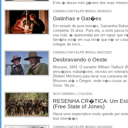
Este � desse mini g�nero dos mais interes
CINEMA COM FELIPE BRIDA | 28/09/2017
Gatinhas e Gat�es
Em estado de pura tens�o, Samantha Baker (
completar 16 anos. Para ela, a sorte passa 
sua vida: � apaixonada por um rapaz que n�
fam�lia est� em sua irm� que ir� se casar
colegas da esco...
CINEMA COM FELIPE BRIDA | 09/07/2017
Desbravando o Oeste
Missouri, 1843. O senador William Tadlock 
princ�pios inabal�veis, recruta um vetera
(Robert Mitchum) para levar sua caravana de
Missouri at� o Oregon, onde ir�o cruzar as
Sioux. Na jor...
NOS CINEMAS | 17/11/2016
RESENHA CR�TICA: Um Esta
(Free State of Jones)
Havia uma expectativa muito grande por este
boa inten��o
CINEMA COM FELIPE BRIDA | 03/10/2016