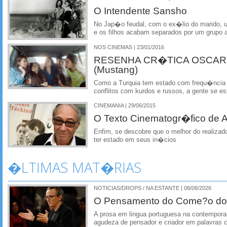
O Intendente Sansho
No Jap�o feudal, com o ex�lio do marido, u
e os filhos acabam separados por um grupo 
NOS CINEMAS | 23/01/2016
RESENHA CR�TICA OSCAR 2
(Mustang)
Como a Turquia tem estado com frequ�ncia 
conflitos com kurdos e russos, a gente se 
CINEMANIA | 29/06/2015
O Texto Cinematogr�fico de
Enfim, se descobre que o melhor do realiz
ter estado em seus in�cios
�LTIMAS MAT�RIAS
NOTICIAS/DROPS / NA ESTANTE | 08/08/2026
O Pensamento do Come?o do
A prosa em lingua portuguesa na contempora
agudeza de pensador e criador em palavras 