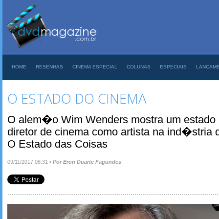
HOME
RESENHAS
CINEMA ESPECIAL
COLUNAS
ESPECIAIS
LANCAM
O ESTADO DO CINEMA
O alem�o Wim Wenders mostra um estado 
diretor de cinema como artista na ind�stria 
O Estado das Coisas
09/11/2017 08:31
•
Por Eron Duarte Fagundes