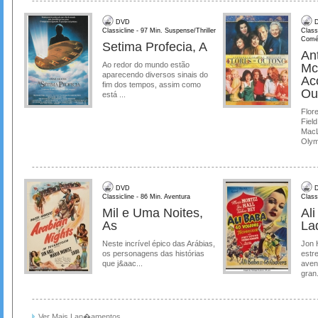
DVD
D
Classicline - 97 Min. Suspense/Thriller
Class
Comé
Setima Profecia, A
Ant
Ao redor do mundo estão
Mc
aparecendo diversos sinais do
Ac
fim dos tempos, assim como
Ou
está ...
Flore
Field
MacL
Olymp
DVD
D
Classicline - 86 Min. Aventura
Class
Mil e Uma Noites,
Al
As
La
Neste incrível épico das Arábias,
Jon 
os personagens das histórias
estre
que j&aac...
aven
gran.
Ver Mais Lan�amentos