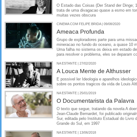
O Estado das Coisas (Der Stand der Dinge; 
trata de uma divagacao quase a esmo em tor
muitas vezes obscura
CINEMA COM FELIPE BRIDA | 09/08/2020
Ameaca Profunda
Grupo de exploradores parte para uma missa
mineracao no fundo do oceano, a quase 10 mil
Uma falha no sistema os deixa em estado de
para resolver o problema, eles se deparam co
NA ESTANTE | 27/02/2020
A Louca Mente de Althusser
E possivel ler Ideologia e aparelhos ideolog
sobre os pontos tragicos da vida de Louis Al
NA ESTANTE | 25/01/2019
O Documentarista da Palavra
O texto que segue, tratando da novela A do
Jean-Claude Bernardet, foi publicado original
Sur, editada pelo Instituto Estadual do Livro
Grande do Sul, em 1997
NA ESTANTE | 13/06/2018