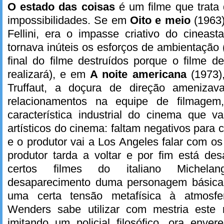
O estado das coisas
é um filme que trata
impossibilidades. Se em
Oito e meio
(1963)
Fellini, era o impasse criativo do cineas
tornava inúteis os esforços de ambientação
final do filme destruídos porque o filme d
realizará), e em
A noite americana
(1973)
Truffaut, a doçura de direção ameniza
relacionamentos na equipe de filmag
característica industrial do cinema que v
artísticos do cinema: faltam negativos para 
e o produtor vai a Los Angeles falar com os
produtor tarda a voltar e por fim está d
certos filmes do italiano Michelan
desaparecimento duma personagem básica 
uma certa tensão metafísica à atmosfe
Wenders sabe utilizar com mestria este r
imitando um policial filosófico, ora enve