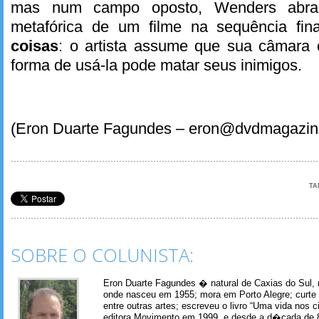
mas num campo oposto, Wenders abraç
metafórica de um filme na sequência fi
coisas
: o artista assume que sua câmara
forma de usá-la pode matar seus inimigos.
(Eron Duarte Fagundes – eron@dvdmagazin
TA
SOBRE O COLUNISTA:
Eron Duarte Fagundes � natural de Caxias do Sul, 
onde nasceu em 1955; mora em Porto Alegre; curte m
entre outras artes; escreveu o livro “Uma vida nos 
editora Movimento em 1999, e desde a d�cada de 