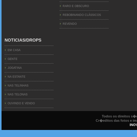
RARO E OBSCURO
REBOBINANDO CLÁSSICOS
REVENDO
NOTICIAS/DROPS
EM CASA
GENTE
JOGATINA
NA ESTANTE
NAS TELINHAS
NAS TELONAS
OUVINDO E VENDO
Todos os direitos s
Cr�editos das fotos e ima
INO