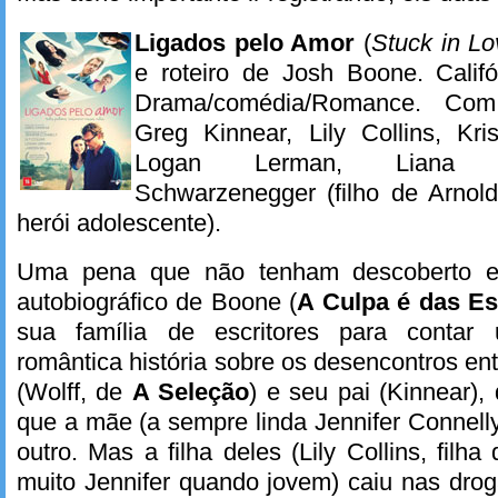
Ligados pelo Amor
(
Stuck in Lo
e roteiro de Josh Boone. Califó
Drama/comédia/Romance. Com 
Greg Kinnear, Lily Collins, Kri
Logan Lerman, Liana Li
Schwarzenegger (filho de Arno
herói adolescente).
Uma pena que não tenham descoberto es
autobiográfico de Boone (
A Culpa é das Es
sua família de escritores para contar
romântica história sobre os desencontros ent
(Wolff, de
A Seleção
) e seu pai (Kinnear)
que a mãe (a sempre linda Jennifer Connelly
outro. Mas a filha deles (Lily Collins, filh
muito Jennifer quando jovem) caiu nas droga