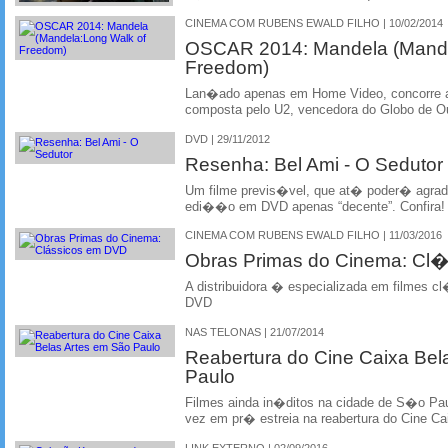
CINEMA COM RUBENS EWALD FILHO | 10/02/2014
OSCAR 2014: Mandela (Mande
Freedom)
Lan�ado apenas em Home Video, concorre
composta pelo U2, vencedora do Globo de O
DVD | 29/11/2012
Resenha: Bel Ami - O Sedutor
Um filme previs�vel, que at� poder� agra
edi��o em DVD apenas “decente”. Confira!
CINEMA COM RUBENS EWALD FILHO | 11/03/2016
Obras Primas do Cinema: Cl
A distribuidora � especializada em filmes c
DVD
NAS TELONAS | 21/07/2014
Reabertura do Cine Caixa Be
Paulo
Filmes ainda in�ditos na cidade de S�o Pau
vez em pr� estreia na reabertura do Cine Ca
LINK EXTERNO | 02/09/2016