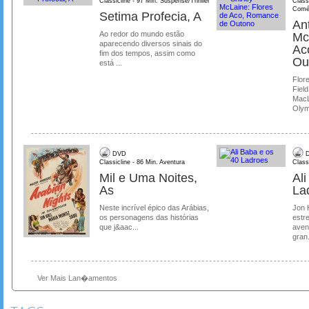
Classicline - 97 Min. Suspense/Thriller
Class
Comé
Setima Profecia, A
Ant
Ao redor do mundo estão
Mc
aparecendo diversos sinais do
Ac
fim dos tempos, assim como
Ou
está ...
Flore
Field
MacL
Olymp
DVD
D
Classicline - 86 Min. Aventura
Class
Mil e Uma Noites,
Al
As
La
Neste incrível épico das Arábias,
Jon 
os personagens das histórias
estre
que j&aac...
aven
gran.
Ver Mais Lan�amentos