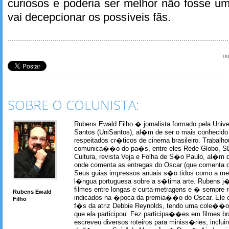
curiosos e poderia ser melhor não fosse um
vai decepcionar os possíveis fãs.
TA
SOBRE O COLUNISTA:
Rubens Ewald Filho � jornalista formado pela Univ
Santos (UniSantos), al�m de ser o mais conhecido
respeitados cr�ticos de cinema brasileiro. Trabal
comunica��o do pa�s, entre eles Rede Globo, S
Cultura, revista Veja e Folha de S�o Paulo, al�m 
onde comenta as entregas do Oscar (que comenta 
Seus guias impressos anuais s�o tidos como a me
l�ngua portuguesa sobre a s�tima arte. Rubens j� 
filmes entre longas e curta-metragens e � sempre re
Rubens Ewald
indicados na �poca da premia��o do Oscar. Ele c
Filho
f�s da atriz Debbie Reynolds, tendo uma cole��o 
que ela participou. Fez participa��es em filmes br
escreveu diversos roteiros para miniss�ries, incl