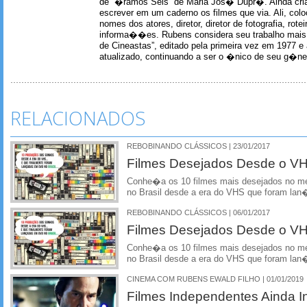
de “�ramos Seis” de Maria Jos� Dupr�. Ainda c
escrever em um caderno os filmes que via. Ali, col
nomes dos atores, diretor, diretor de fotografia, rotei
informa��es. Rubens considera seu trabalho mais 
de Cineastas”, editado pela primeira vez em 1977 e 
atualizado, continuando a ser o �nico de seu g�ner
RELACIONADOS
REBOBINANDO CLÁSSICOS | 23/01/2017
Filmes Desejados Desde o VHS
Conhe�a os 10 filmes mais desejados no m
no Brasil desde a era do VHS que foram l
REBOBINANDO CLÁSSICOS | 06/01/2017
Filmes Desejados Desde o VHS
Conhe�a os 10 filmes mais desejados no m
no Brasil desde a era do VHS que foram l
CINEMA COM RUBENS EWALD FILHO | 01/01/2019
Filmes Independentes Ainda In