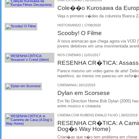
Cole��o Kurosawa da Europ
Veja o primeiro v�deo da colunista Bianca 
HISTORIANDO | 17/08/2020
Scooby! O Filme
A nova animacao que chega agora via VOD (V
jovens detetives em uma movimentada avent
NOS CINEMAS | 11/01/2017
RESENHA CR�TICA: Assassi
Parece mesmo um video game de arte! Deli
repetitivo, ao menos me pareceu um esfor�o
CINEMANIA | 18/12/2019
Dylan em Scorsese
Em No Direction Home Bob Dylan (2005) havi
entre musico e cineasta
CINEMA COM RUBENS EWALD FILHO | 28/02/2019
RESENHA CR�TICA: A Camin
Dog�s Way Home)
Crian�as que n�o tem problema em chorar e