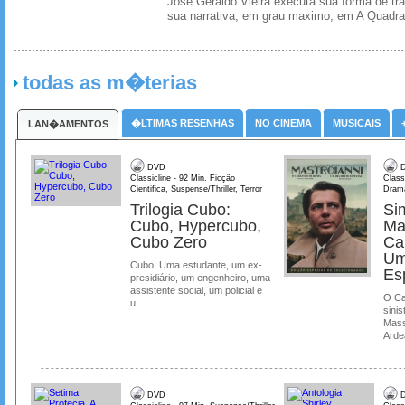
Jose Geraldo Vieira executa sua forma de tr
sua narrativa, em grau maximo, em A Quadra
todas as m�terias
�LTIMAS RESENHAS
NO CINEMA
MUSICAIS
LAN�AMENTOS
DVD
D
Classicline - 92 Min. Ficção
Class
Cientifica, Suspense/Thriller, Terror
Dram
Trilogia Cubo:
Si
Cubo, Hypercubo,
Ma
Cubo Zero
Ca
Um
Cubo: Uma estudante, um ex-
Es
presidiário, um engenheiro, uma
assistente social, um policial e
O Ca
u...
sinis
Mass
Ardea
DVD
D