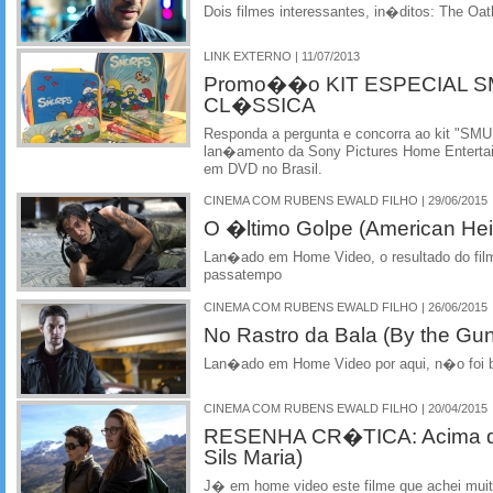
Dois filmes interessantes, in�ditos: The Oat
LINK EXTERNO | 11/07/2013
Promo��o KIT ESPECIAL S
CL�SSICA
Responda a pergunta e concorra ao kit "
lan�amento da Sony Pictures Home Enterta
em DVD no Brasil.
CINEMA COM RUBENS EWALD FILHO | 29/06/2015
O �ltimo Golpe (American Hei
Lan�ado em Home Video, o resultado do fi
passatempo
CINEMA COM RUBENS EWALD FILHO | 26/06/2015
No Rastro da Bala (By the Gun
Lan�ado em Home Video por aqui, n�o foi 
CINEMA COM RUBENS EWALD FILHO | 20/04/2015
RESENHA CR�TICA: Acima da
Sils Maria)
J� em home video este filme que achei muit