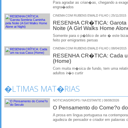
Para agradar as crian�as, chegando a exag
engra�ados
CINEMA COM RUBENS EWALD FILHO | 25/11/2015
RESENHA CR�TICA: Garota S
Noite (A Girl Walks Home Alone
Somente para o p�blico de arte � este biza
feito por emigrantes persas
CINEMA COM RUBENS EWALD FILHO | 08/04/2015
RESENHA CR�TICA: Cada um
(Home)
Com muita m�sica de fundo, tem uma relati
adultos ir�o curtir
�LTIMAS MAT�RIAS
NOTICIAS/DROPS / NA ESTANTE | 08/08/2026
O Pensamento do Come?o do
A prosa em lingua portuguesa na contempora
agudeza de pensador e criador em palavras 