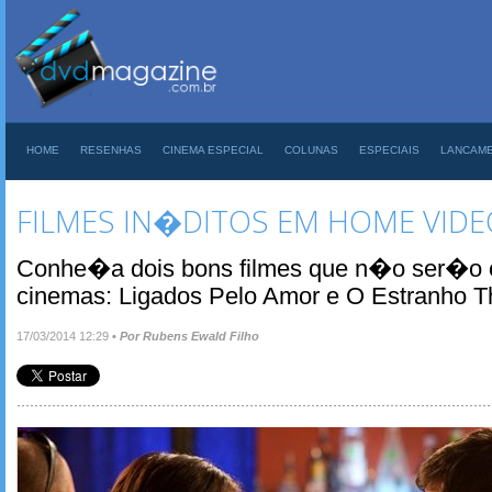
HOME
RESENHAS
CINEMA ESPECIAL
COLUNAS
ESPECIAIS
LANCAM
FILMES IN�DITOS EM HOME VIDE
Conhe�a dois bons filmes que n�o ser�o e
cinemas: Ligados Pelo Amor e O Estranho 
17/03/2014 12:29
•
Por Rubens Ewald Filho