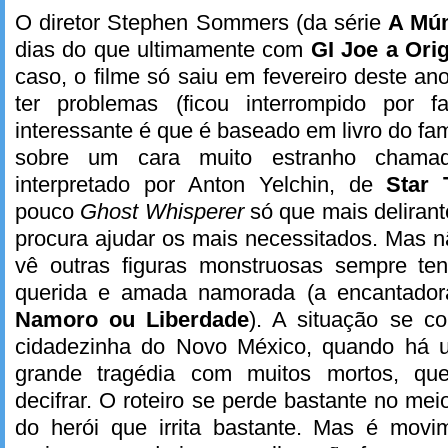
O diretor Stephen Sommers (da série
A Mú
dias do que ultimamente com
GI Joe a Ori
caso, o filme só saiu em fevereiro deste a
ter problemas (ficou interrompido por f
interessante é que é baseado em livro do 
sobre um cara muito estranho cham
interpretado por Anton Yelchin, de
Star 
pouco
Ghost Whisperer
só que mais delirant
procura ajudar os mais necessitados. Mas 
vê outras figuras monstruosas sempre ten
querida e amada namorada (a encantadora
Namoro ou Liberdade
). A situação se c
cidadezinha do Novo México, quando há
grande tragédia com muitos mortos, qu
decifrar. O roteiro se perde bastante no me
do herói que irrita bastante. Mas é movi