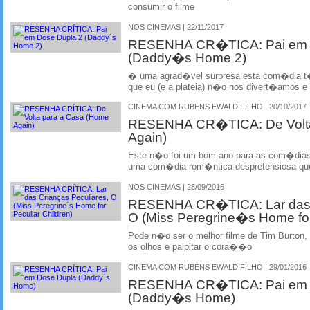
consumir o filme
NOS CINEMAS | 22/11/2017
RESENHA CR�TICA: Pai em 
(Daddy�s Home 2)
� uma agrad�vel surpresa esta com�dia t�
que eu (e a plateia) n�o nos divert�amos e 
CINEMA COM RUBENS EWALD FILHO | 20/10/2017
RESENHA CR�TICA: De Volta
Again)
Este n�o foi um bom ano para as com�dias
uma com�dia rom�ntica despretensiosa que
NOS CINEMAS | 28/09/2016
RESENHA CR�TICA: Lar das 
O (Miss Peregrine�s Home for 
Pode n�o ser o melhor filme de Tim Burton,
os olhos e palpitar o cora��o
CINEMA COM RUBENS EWALD FILHO | 29/01/2016
RESENHA CR�TICA: Pai em 
(Daddy�s Home)