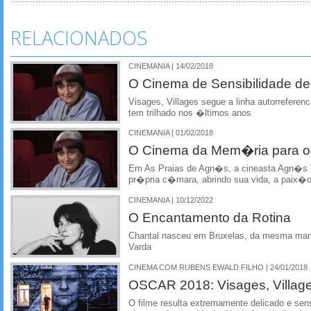
RELACIONADOS
CINEMANIA | 14/02/2018
O Cinema de Sensibilidade de
Visages, Villages segue a linha autorreferen
tem trilhado nos �ltimos anos
CINEMANIA | 01/02/2018
O Cinema da Mem�ria para o
Em As Praias de Agn�s, a cineasta Agn�s 
pr�pria c�mara, abrindo sua vida, a paix�o
CINEMANIA | 10/12/2022
O Encantamento da Rotina
Chantal nasceu em Bruxelas, da mesma manei
Varda
CINEMA COM RUBENS EWALD FILHO | 24/01/2018
OSCAR 2018: Visages, Village
O filme resulta extremamente delicado e sen