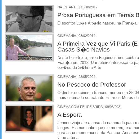
NA ESTANTE | 15/10/2017
Prosa Portuguesa em Terras Br
O escritor Lu�s Alt�rio nasceu na Fran�a. E
CINEMANIA | 03/02/2014
A Primeira Vez que Vi Paris (E
Casas S�o Navios
Neste belo texto, Eron Fagundes nos conta a
Fran�a em 2012. Um roteiro interessante p
ber�os da S�tima Arte
CINEMANIA | 28/05/2024
No Pescoco do Professor
O diretor de cinema frances morreu em 25.04
mais estimado se trata de Entre os Muros d
CINEMA COM FELIPE BRIDA | 09/03/2021
A Espera
Jeanne viaja ate a casa do namorado para r
longes. Ela nao sabe que ele morreu, e a ma
para as comemoracoes da Pascoa. Anna esco
virao a tona