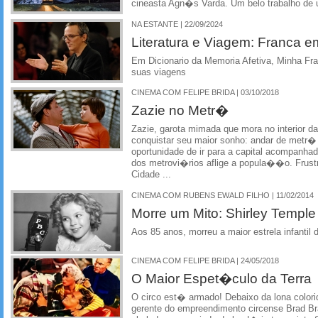
cineasta Agn�s Varda. Um belo trabalho de 
NA ESTANTE | 22/09/2024
Literatura e Viagem: Franca 
Em Dicionario da Memoria Afetiva, Minha Fr
suas viagens
CINEMA COM FELIPE BRIDA | 03/10/2018
Zazie no Metr�
Zazie, garota mimada que mora no interior da
conquistar seu maior sonho: andar de metr�
oportunidade de ir para a capital acompanhad
dos metrovi�rios aflige a popula��o. Frustra
Cidade ...
CINEMA COM RUBENS EWALD FILHO | 11/02/2014
Morre um Mito: Shirley Temple
Aos 85 anos, morreu a maior estrela infanti
CINEMA COM FELIPE BRIDA | 24/05/2018
O Maior Espet�culo da Terra
O circo est� armado! Debaixo da lona colori
gerente do empreendimento circense Brad Br