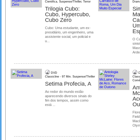
Cientifica, Suspense/Thriller, Terror
Dram
Trilogia Cubo:
Si
Cubo, Hypercubo,
Ma
Cubo Zero
Ca
Um
Cubo: Uma estudante, um ex-
Es
presidiário, um engenheiro, uma
assistente social, um policial e
O Ca
u...
sinis
Mass
Ardea
DVD
D
Classicline - 97 Min. Suspense/Thriller
Class
Comé
Setima Profecia, A
Ant
Ao redor do mundo estão
Mc
aparecendo diversos sinais do
Ac
fim dos tempos, assim como
Ou
está ...
Flore
Field
MacL
Olymp