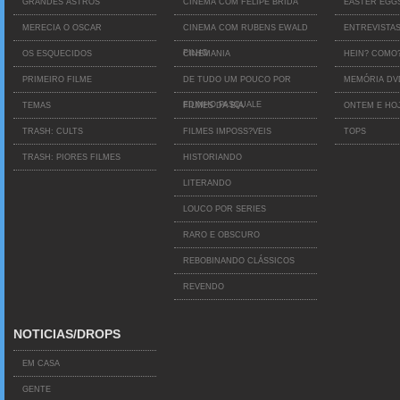
GRANDES ASTROS
CINEMA COM FELIPE BRIDA
EASTER EGG
MERECIA O OSCAR
CINEMA COM RUBENS EWALD
ENTREVISTA
FILHO
OS ESQUECIDOS
CINEMANIA
HEIN? COMO
PRIMEIRO FILME
DE TUDO UM POUCO POR
MEMÓRIA D
EDINHO PASQUALE
TEMAS
FILMES DA BIA
ONTEM E HO
TRASH: CULTS
FILMES IMPOSS?VEIS
TOPS
TRASH: PIORES FILMES
HISTORIANDO
LITERANDO
LOUCO POR SERIES
RARO E OBSCURO
REBOBINANDO CLÁSSICOS
REVENDO
NOTICIAS/DROPS
EM CASA
GENTE