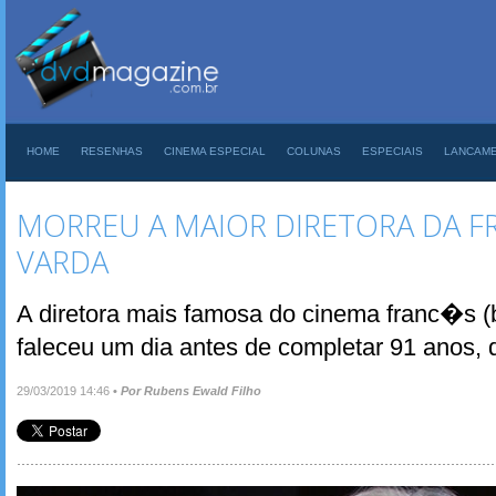
HOME
RESENHAS
CINEMA ESPECIAL
COLUNAS
ESPECIAIS
LANCAM
MORREU A MAIOR DIRETORA DA 
VARDA
A diretora mais famosa do cinema franc�s (
faleceu um dia antes de completar 91 anos,
29/03/2019 14:46
•
Por Rubens Ewald Filho