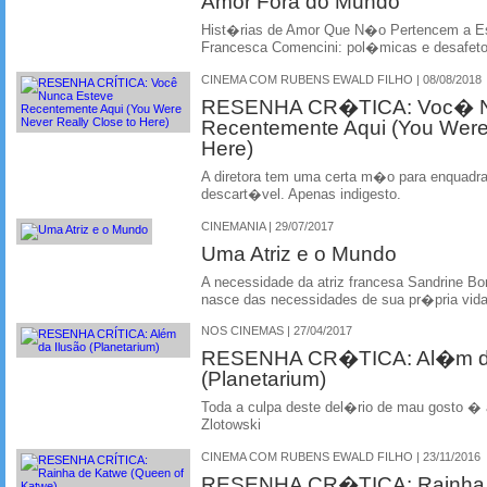
Amor Fora do Mundo
Hist�rias de Amor Que N�o Pertencem a Este
Francesca Comencini: pol�micas e desafet
CINEMA COM RUBENS EWALD FILHO | 08/08/2018
RESENHA CR�TICA: Voc� N
Recentemente Aqui (You Were 
Here)
A diretora tem uma certa m�o para enquadra
descart�vel. Apenas indigesto.
CINEMANIA | 29/07/2017
Uma Atriz e o Mundo
A necessidade da atriz francesa Sandrine Bo
nasce das necessidades de sua pr�pria vid
NOS CINEMAS | 27/04/2017
RESENHA CR�TICA: Al�m d
(Planetarium)
Toda a culpa deste del�rio de mau gosto � 
Zlotowski
CINEMA COM RUBENS EWALD FILHO | 23/11/2016
RESENHA CR�TICA: Rainha d