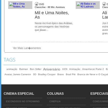
DVD
D
Classicline - 86 Min. Aventura
Class
Mil e Uma Noites,
Al
As
La
Neste incrível épico das Arábias,
Jon 
os personagens das histórias
estre
que j&aac...
aven
gran.
Ver Mais Lan�amentos
TAGS
Aniversário
animação
Batman
Ben Stiller
AXN
Animação
Amanhecer Parte 2
B
Avatar, James Cameron
3D
Bradley Cooper
Bravo
Brad Pitt
Branca de Neve e O Caçad
CINEMA ESPECIAL
COLUNAS
ESPECIAIS
ESCONDIDOS NO STREAMING
CINEFILIA
COADJUVAN