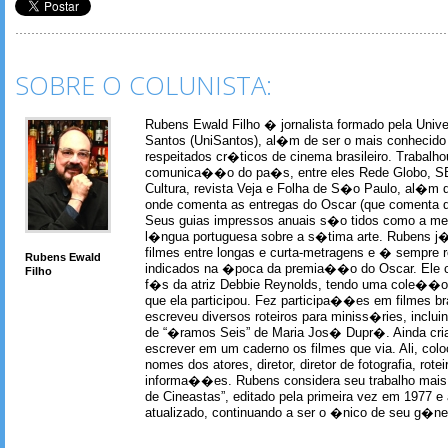
SOBRE O COLUNISTA:
Rubens Ewald Filho � jornalista formado pela Univ
Santos (UniSantos), al�m de ser o mais conhecido
respeitados cr�ticos de cinema brasileiro. Trabal
comunica��o do pa�s, entre eles Rede Globo, S
Cultura, revista Veja e Folha de S�o Paulo, al�m 
onde comenta as entregas do Oscar (que comenta 
Seus guias impressos anuais s�o tidos como a me
l�ngua portuguesa sobre a s�tima arte. Rubens j� 
filmes entre longas e curta-metragens e � sempre re
Rubens Ewald
indicados na �poca da premia��o do Oscar. Ele c
Filho
f�s da atriz Debbie Reynolds, tendo uma cole��o 
que ela participou. Fez participa��es em filmes br
escreveu diversos roteiros para miniss�ries, incl
de “�ramos Seis” de Maria Jos� Dupr�. Ainda c
escrever em um caderno os filmes que via. Ali, col
nomes dos atores, diretor, diretor de fotografia, rotei
informa��es. Rubens considera seu trabalho mais 
de Cineastas”, editado pela primeira vez em 1977 e 
atualizado, continuando a ser o �nico de seu g�ner