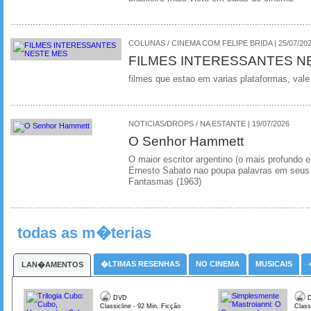
COLUNAS / CINEMA COM FELIPE BRIDA | 25/07/20
FILMES INTERESSANTES N
filmes que estao em varias plataformas, vale
NOTICIAS/DROPS / NA ESTANTE | 19/07/2026
O Senhor Hammett
O maior escritor argentino (o mais profundo e
Ernesto Sabato nao poupa palavras em seus 
Fantasmas (1963)
todas as m�terias
�LTIMAS RESENHAS
NO CINEMA
MUSICAIS
LAN�AMENTOS
DVD
D
Classicline - 92 Min. Ficção
Class