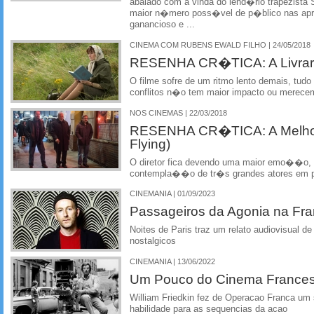
abalado com a vinda do lend�rio trapezista S
maior n�mero poss�vel de p�blico nas ap
ganancioso e ...
CINEMA COM RUBENS EWALD FILHO | 24/05/2018
RESENHA CR�TICA: A Livrari
O filme sofre de um ritmo lento demais, tu
conflitos n�o tem maior impacto ou mere
NOS CINEMAS | 22/03/2018
RESENHA CR�TICA: A Melhor 
Flying)
O diretor fica devendo uma maior emo��o, 
contempla��o de tr�s grandes atores em p
CINEMANIA | 01/09/2023
Passageiros da Agonia na Fr
Noites de Paris traz um relato audiovisual 
nostalgicos
CINEMANIA | 13/06/2022
Um Pouco do Cinema Frances
William Friedkin fez de Operacao Franca um
habilidade para as sequencias da acao