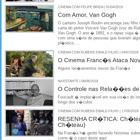
CINEMA COM FELIPE BRIDA | 01/04/2019
Com Amor, Van Gogh
O carteiro Joseph Roulin encarrega seu filho
carta do pintor Vincent Van Gogh (voz de R
Van Gogh. O ano � 1891, e o rapaz viaja �
com uma s�rie de pessoas que tiveram alg
pl�stico, ...
CINEMA COM RUBENS EWALD FILHO | 04/07/2018
O Cinema Franc�s Ataca No
Alguns lan�amentos novos da Fran�a
NA ESTANTE | 06/06/2018
O Controle nas Rela��es de
Foucault � implac�vel em sua vis�o do ins
longo dos s�culos
CINEMA COM RUBENS EWALD FILHO | 17/05/2018
RESENHA CR�TICA: Ch�teau-
Ch�teau)
Na Fran�a h� gente fazendo historias sobre
como � o caso deste aqui