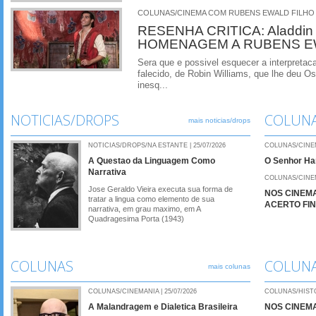
COLUNAS/CINEMA COM RUBENS EWALD FILHO | 
RESENHA CRITICA: Aladdi
HOMENAGEM A RUBENS E
Sera que e possivel esquecer a interpretaca
falecido, de Robin Williams, que lhe deu Osc
inesq...
NOTICIAS/DROPS
COLUN
mais noticias/drops
NOTICIAS/DROPS/NA ESTANTE | 25/07/2026
COLUNAS/CINEMA
A Questao da Linguagem Como
O Senhor H
Narrativa
COLUNAS/CINEMA
Jose Geraldo Vieira executa sua forma de
NOS CINEMA
tratar a lingua como elemento de sua
ACERTO FIN
narrativa, em grau maximo, em A
Quadragesima Porta (1943)
COLUNAS
COLUN
mais colunas
COLUNAS/CINEMANIA | 25/07/2026
COLUNAS/HISTO
A Malandragem e Dialetica Brasileira
NOS CINEMA