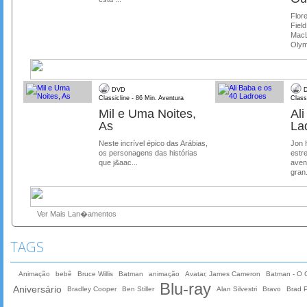
Flore
Field
MacL
Olymp
DVD
D
Classicline - 86 Min. Aventura
Class
Mil e Uma Noites,
Al
As
La
Neste incrível épico das Arábias,
Jon 
os personagens das histórias
estre
que j&aac...
aven
gran.
Ver Mais Lan�amentos
TAGS
Animação
bebê
Bruce Willis
Batman
animação
Avatar, James Cameron
Batman - O C
Blu-ray
Aniversário
Bradley Cooper
Ben Stiller
Alan Silvestri
Bravo
Brad P