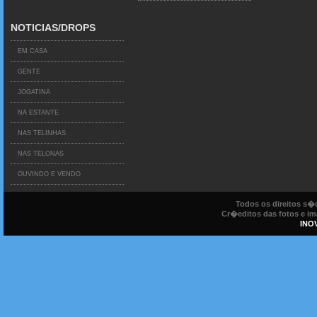
NOTICIAS/DROPS
EM CASA
GENTE
JOGATINA
NA ESTANTE
NAS TELINHAS
NAS TELONAS
OUVINDO E VENDO
Todos os direitos s
Cr�editos das fotos e ima
INO