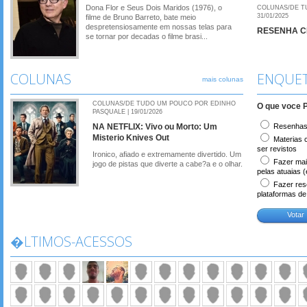
Dona Flor e Seus Dois Maridos (1976), o
COLUNAS/DE T
31/01/2025
filme de Bruno Barreto, bate meio
despretensiosamente em nossas telas para
RESENHA CRI
se tornar por decadas o filme brasi...
COLUNAS
ENQUE
mais colunas
COLUNAS/DE TUDO UM POUCO POR EDINHO
O que voce 
PASQUALE | 19/01/2026
NA NETFLIX: Vivo ou Morto: Um
Resenhas C
Misterio Knives Out
Materias 
ser revistos
Ironico, afiado e extremamente divertido. Um
Fazer mais
jogo de pistas que diverte a cabe?a e o olhar.
pelas atuaias (
Fazer rese
plataformas d
Votar
�LTIMOS-ACESSOS