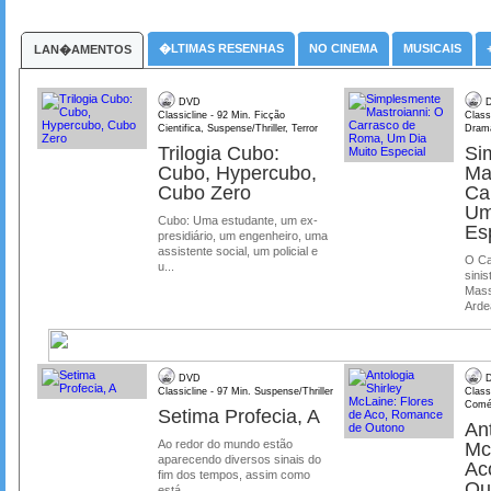
�LTIMAS RESENHAS
NO CINEMA
MUSICAIS
LAN�AMENTOS
DVD
D
Classicline - 92 Min. Ficção
Class
Cientifica, Suspense/Thriller, Terror
Dram
Trilogia Cubo:
Si
Cubo, Hypercubo,
Ma
Cubo Zero
Ca
Um
Cubo: Uma estudante, um ex-
Es
presidiário, um engenheiro, uma
assistente social, um policial e
O Ca
u...
sinis
Mass
Ardea
DVD
D
Classicline - 97 Min. Suspense/Thriller
Class
Comé
Setima Profecia, A
Ant
Ao redor do mundo estão
Mc
aparecendo diversos sinais do
Ac
fim dos tempos, assim como
Ou
está ...