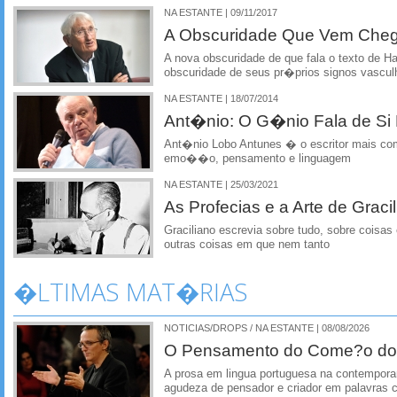
NA ESTANTE | 09/11/2017
A Obscuridade Que Vem Che
A nova obscuridade de que fala o texto de 
obscuridade de seus pr�prios signos vascul
NA ESTANTE | 18/07/2014
Ant�nio: O G�nio Fala de S
Ant�nio Lobo Antunes � o escritor mais com
emo��o, pensamento e linguagem
NA ESTANTE | 25/03/2021
As Profecias e a Arte de Grac
Graciliano escrevia sobre tudo, sobre coisas
outras coisas em que nem tanto
�LTIMAS MAT�RIAS
NOTICIAS/DROPS / NA ESTANTE | 08/08/2026
O Pensamento do Come?o do
A prosa em lingua portuguesa na contempora
agudeza de pensador e criador em palavras 