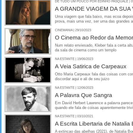
DE TUDO UM POUCO POR EDINHO PASQUALE | 09
A GRANDE VIAGEM DA SUA V
Uma viagem que fala baixo, mas ecoa depois
prova, mais uma vez, ser uma das grandes a
CINEMANIA | 29/10/2023
O Cinema ao Redor da Memor
Num relato enviesado, Kleber fala a certa altu
da sala de cinema como um templo
NA ESTANTE | 19/06/2023
A Veia Satirica de Carpeaux
Otto Maria Carpeaux fala das coisas com co
discordar aqui e ali de seu juizo
NA ESTANTE | 12/06/2023
A Palavra Que Sangra
Em David Herbert Lawrence a palavra parec
quando ele fala de coisas aparentemente trivi
NA ESTANTE | 03/10/2021
A Escrita Libertaria de Natali
A extincao das abelhas (2021), de Natalia Bo