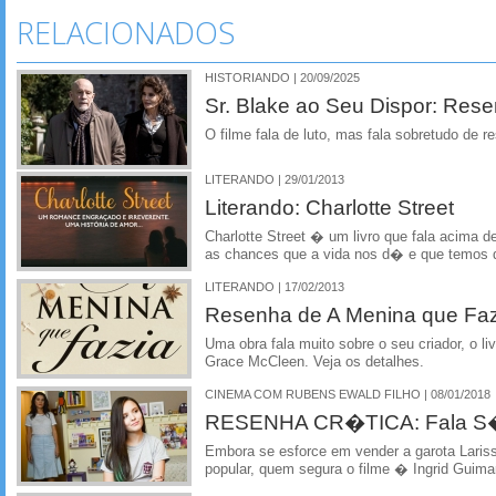
RELACIONADOS
HISTORIANDO | 20/09/2025
Sr. Blake ao Seu Dispor: Rese
O filme fala de luto, mas fala sobretudo de r
LITERANDO | 29/01/2013
Literando: Charlotte Street
Charlotte Street � um livro que fala acima 
as chances que a vida nos d� e que temos q
LITERANDO | 17/02/2013
Resenha de A Menina que Faz
Uma obra fala muito sobre o seu criador, o li
Grace McCleen. Veja os detalhes.
CINEMA COM RUBENS EWALD FILHO | 08/01/2018
RESENHA CR�TICA: Fala S�
Embora se esforce em vender a garota Laris
popular, quem segura o filme � Ingrid Guim