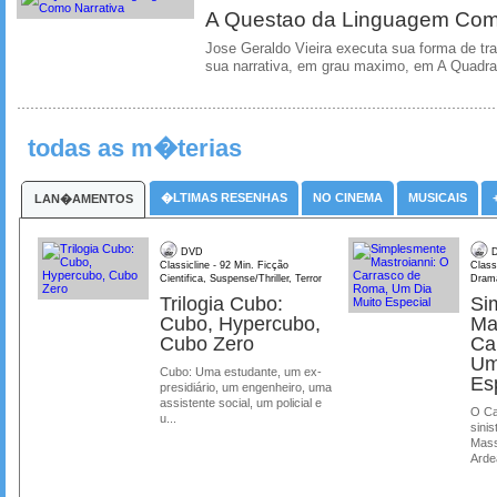
A Questao da Linguagem Como
Jose Geraldo Vieira executa sua forma de tr
sua narrativa, em grau maximo, em A Quadra
todas as m�terias
�LTIMAS RESENHAS
NO CINEMA
MUSICAIS
LAN�AMENTOS
DVD
D
Classicline - 92 Min. Ficção
Class
Cientifica, Suspense/Thriller, Terror
Dram
Trilogia Cubo:
Si
Cubo, Hypercubo,
Ma
Cubo Zero
Ca
Um
Cubo: Uma estudante, um ex-
Es
presidiário, um engenheiro, uma
assistente social, um policial e
O Ca
u...
sinis
Mass
Ardea