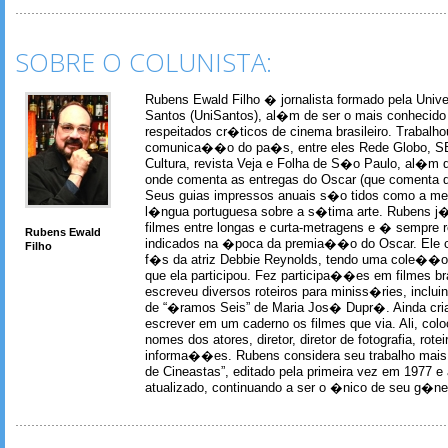
SOBRE O COLUNISTA:
Rubens Ewald Filho � jornalista formado pela Univ
Santos (UniSantos), al�m de ser o mais conhecido
respeitados cr�ticos de cinema brasileiro. Trabal
comunica��o do pa�s, entre eles Rede Globo, S
Cultura, revista Veja e Folha de S�o Paulo, al�m 
onde comenta as entregas do Oscar (que comenta 
Seus guias impressos anuais s�o tidos como a me
l�ngua portuguesa sobre a s�tima arte. Rubens j� 
filmes entre longas e curta-metragens e � sempre re
Rubens Ewald
indicados na �poca da premia��o do Oscar. Ele c
Filho
f�s da atriz Debbie Reynolds, tendo uma cole��o 
que ela participou. Fez participa��es em filmes br
escreveu diversos roteiros para miniss�ries, incl
de “�ramos Seis” de Maria Jos� Dupr�. Ainda c
escrever em um caderno os filmes que via. Ali, col
nomes dos atores, diretor, diretor de fotografia, rotei
informa��es. Rubens considera seu trabalho mais 
de Cineastas”, editado pela primeira vez em 1977 e 
atualizado, continuando a ser o �nico de seu g�ner