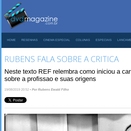
HOME
RESENHAS
CINEMA ESPECIAL
COLUNAS
ESPECIAIS
LANCAM
RUBENS FALA SOBRE A CRITICA
Neste texto REF relembra como iniciou a car
sobre a profissao e suas origens
19/08/2019 20:52
•
Por Rubens Ewald Filho