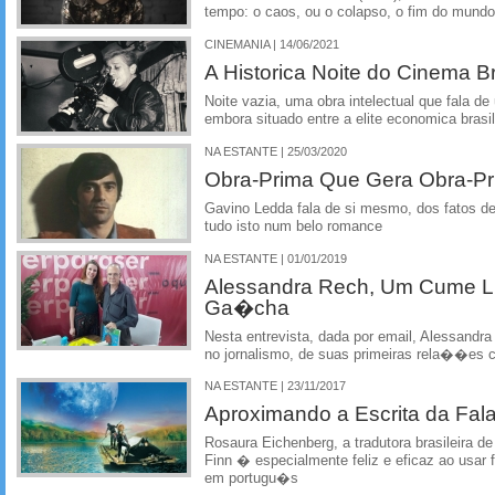
tempo: o caos, ou o colapso, o fim do mundo
CINEMANIA | 14/06/2021
A Historica Noite do Cinema Br
Noite vazia, uma obra intelectual que fala d
embora situado entre a elite economica brasil
NA ESTANTE | 25/03/2020
Obra-Prima Que Gera Obra-P
Gavino Ledda fala de si mesmo, dos fatos de
tudo isto num belo romance
NA ESTANTE | 01/01/2019
Alessandra Rech, Um Cume Li
Ga�cha
Nesta entrevista, dada por email, Alessandra
no jornalismo, de suas primeiras rela��es c
NA ESTANTE | 23/11/2017
Aproximando a Escrita da Fal
Rosaura Eichenberg, a tradutora brasileira d
Finn � especialmente feliz e eficaz ao usar
em portugu�s