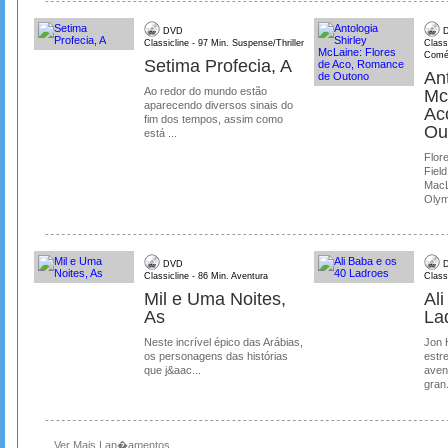
DVD
D
Classicline - 97 Min. Suspense/Thriller
Class
Comé
Setima Profecia, A
Ant
Ao redor do mundo estão
Mc
aparecendo diversos sinais do
Ac
fim dos tempos, assim como
Ou
está ...
Flore
Field
MacL
Olymp
DVD
D
Classicline - 86 Min. Aventura
Class
Mil e Uma Noites,
Al
As
La
Neste incrível épico das Arábias,
Jon 
os personagens das histórias
estre
que j&aac...
aven
gran.
Ver Mais Lan�amentos