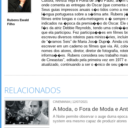
Cultura, revista Veja e Folha de S�o Paulo, al�m 
onde comenta as entregas do Oscar (que comenta 
Seus guias impressos anuais s�o tidos como a me
l�ngua portuguesa sobre a s�tima arte. Rubens j� 
filmes entre longas e curta-metragens e � sempre re
Rubens Ewald
indicados na �poca da premia��o do Oscar. Ele c
Filho
f�s da atriz Debbie Reynolds, tendo uma cole��o 
que ela participou. Fez participa��es em filmes br
escreveu diversos roteiros para miniss�ries, incl
de “�ramos Seis” de Maria Jos� Dupr�. Ainda c
escrever em um caderno os filmes que via. Ali, col
nomes dos atores, diretor, diretor de fotografia, rotei
informa��es. Rubens considera seu trabalho mais 
de Cineastas”, editado pela primeira vez em 1977 e 
atualizado, continuando a ser o �nico de seu g�ner
RELACIONADOS
CINEMANIA | 12/07/2021
A Moda, o Fora de Moda e Ant
A Noite permite observar o auge duma epoca
system era mesmo capaz de produzir atores