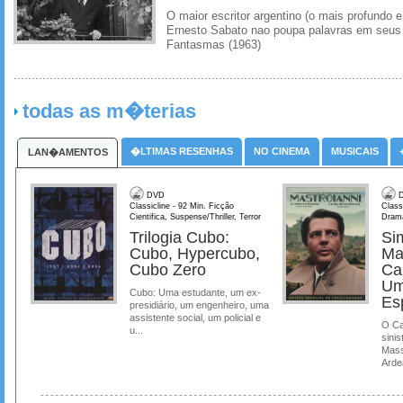
O maior escritor argentino (o mais profundo e
Ernesto Sabato nao poupa palavras em seus 
Fantasmas (1963)
todas as m�terias
�LTIMAS RESENHAS
NO CINEMA
MUSICAIS
LAN�AMENTOS
DVD
D
Classicline - 92 Min. Ficção
Class
Cientifica, Suspense/Thriller, Terror
Dram
Trilogia Cubo:
Si
Cubo, Hypercubo,
Ma
Cubo Zero
Ca
Um
Cubo: Uma estudante, um ex-
Es
presidiário, um engenheiro, uma
assistente social, um policial e
O Ca
u...
sinis
Mass
Ardea