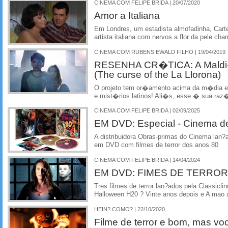
CINEMA COM FELIPE BRIDA | 20/07/2020
Amor a Italiana
Em Londres, um estadista almofadinha, Car
artista italiana com nervos a flor da pele cha
CINEMA COM RUBENS EWALD FILHO | 19/04/2019
RESENHA CR�TICA: A Mald
(The curse of the La Llorona)
O projeto tem or�amento acima da m�dia e 
e mist�rios latinos! Ali�s, esse � sua raz�
CINEMA COM FELIPE BRIDA | 02/09/2025
EM DVD: Especial - Cinema de
A distribuidora Obras-primas do Cinema lan?
em DVD com filmes de terror dos anos 80
CINEMA COM FELIPE BRIDA | 14/04/2024
EM DVD: FIMES DE TERROR
Tres filmes de terror lan?ados pela Classic
Halloween H20 ? Vinte anos depois e A mao 
HEIN? COMO? | 22/10/2020
Filme de terror e bom, mas voc