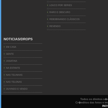
LOUCO POR SERIES
RARO E OBSCURO
REBOBINANDO CLÁSSICOS
REVENDO
NOTICIAS/DROPS
EM CASA
GENTE
JOGATINA
NA ESTANTE
NAS TELINHAS
NAS TELONAS
OUVINDO E VENDO
Todos os direitos s
Cr�editos das fotos e ima
INO