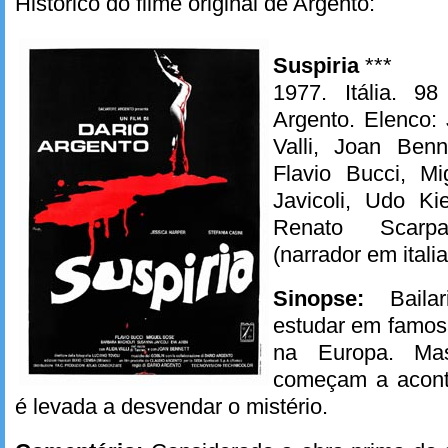
Histórico do filme original de Argento:
Suspiria
***
1977. Itália. 98
Argento. Elenco: 
Valli, Joan Benn
Flavio Bucci, M
Javicoli, Udo Ki
Renato Scarp
(narrador em itali
Sinopse:
Baila
estudar em famos
na Europa. Mas
começam a aconte
é levada a desvendar o mistério.