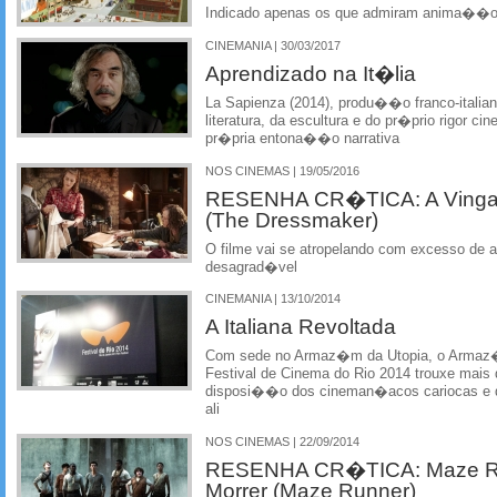
Indicado apenas os que admiram anima��o
CINEMANIA | 30/03/2017
Aprendizado na It�lia
La Sapienza (2014), produ��o franco-italian
literatura, da escultura e do pr�prio rigor c
pr�pria entona��o narrativa
NOS CINEMAS | 19/05/2016
RESENHA CR�TICA: A Ving
(The Dressmaker)
O filme vai se atropelando com excesso de a
desagrad�vel
CINEMANIA | 13/10/2014
A Italiana Revoltada
Com sede no Armaz�m da Utopia, o Armaz�m
Festival de Cinema do Rio 2014 trouxe mais d
disposi��o dos cineman�acos cariocas e d
ali
NOS CINEMAS | 22/09/2014
RESENHA CR�TICA: Maze Run
Morrer (Maze Runner)