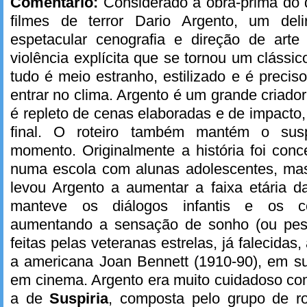
Comentário:
Considerado a obra-prima do di
filmes de terror Dario Argento, um del
espetacular cenografia e direção de arte
violência explícita que se tornou um clássi
tudo é meio estranho, estilizado e é precis
entrar no clima. Argento é um grande criado
é repleto de cenas elaboradas e de impacto,
final. O roteiro também mantém o sus
momento. Originalmente a história foi con
numa escola com alunas adolescentes, ma
levou Argento a aumentar a faixa etária 
manteve os diálogos infantis e os ce
aumentando a sensação de sonho (ou pesa
feitas pelas veteranas estrelas, já falecidas, a
a americana Joan Bennett (1910-90), em su
em cinema. Argento era muito cuidadoso com
a de
Suspiria
, composta pelo grupo de ro