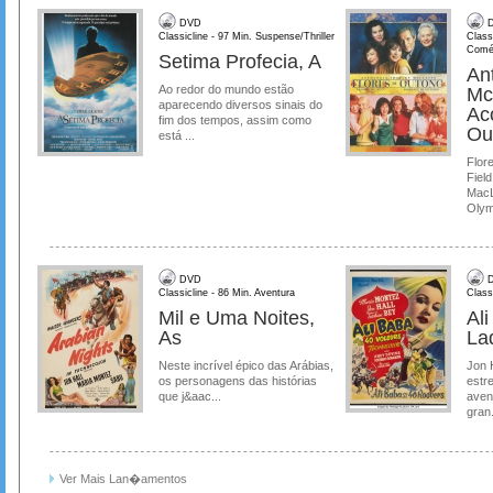
DVD
D
Classicline - 97 Min. Suspense/Thriller
Class
Comé
Setima Profecia, A
Ant
Ao redor do mundo estão
Mc
aparecendo diversos sinais do
Ac
fim dos tempos, assim como
Ou
está ...
Flore
Field
MacL
Olymp
DVD
D
Classicline - 86 Min. Aventura
Class
Mil e Uma Noites,
Al
As
La
Neste incrível épico das Arábias,
Jon 
os personagens das histórias
estre
que j&aac...
aven
gran.
Ver Mais Lan�amentos