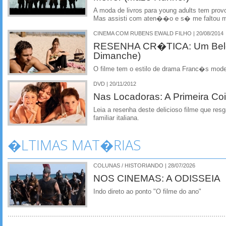
A moda de livros para young adults tem prov
Mas assisti com aten��o e s� me faltou m
CINEMA COM RUBENS EWALD FILHO | 20/08/2014
RESENHA CR�TICA: Um Belo
Dimanche)
O filme tem o estilo de drama Franc�s mod
DVD | 20/11/2012
Nas Locadoras: A Primeira Co
Leia a resenha deste delicioso filme que r
familiar italiana.
�LTIMAS MAT�RIAS
COLUNAS / HISTORIANDO | 28/07/2026
NOS CINEMAS: A ODISSEIA
Indo direto ao ponto "O filme do ano"