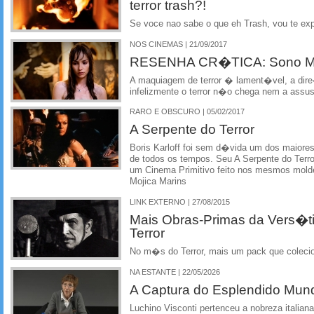
terror trash?!
Se voce nao sabe o que eh Trash, vou te exp
NOS CINEMAS | 21/09/2017
RESENHA CR�TICA: Sono Mor
A maquiagem de terror � lament�vel, a di
infelizmente o terror n�o chega nem a assus
RARO E OBSCURO | 05/02/2017
A Serpente do Terror
Boris Karloff foi sem d�vida um dos maior
de todos os tempos. Seu A Serpente do Ter
um Cinema Primitivo feito nos mesmos mold
Mojica Marins
LINK EXTERNO | 27/08/2015
Mais Obras-Primas da Vers�ti
Terror
No m�s do Terror, mais um pack que coleci
NA ESTANTE | 22/05/2026
A Captura do Esplendido Mun
Luchino Visconti pertenceu a nobreza italia