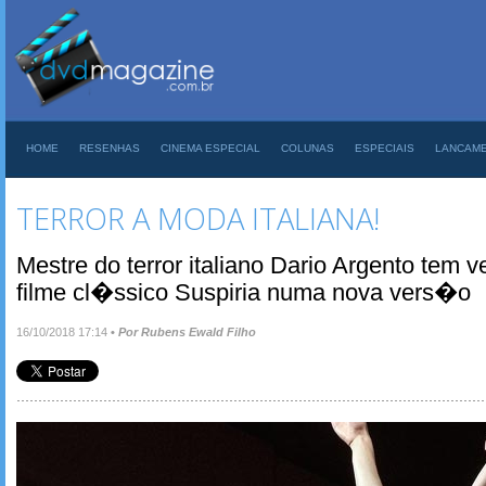
HOME
RESENHAS
CINEMA ESPECIAL
COLUNAS
ESPECIAIS
LANCAM
TERROR A MODA ITALIANA!
Mestre do terror italiano Dario Argento tem
filme cl�ssico Suspiria numa nova vers�o
16/10/2018 17:14
•
Por Rubens Ewald Filho