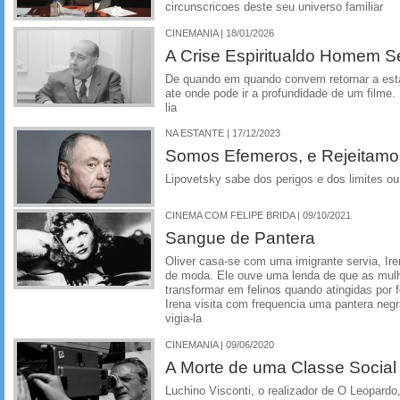
circunscricoes deste seu universo familiar
CINEMANIA | 18/01/2026
A Crise Espiritualdo Homem S
De quando em quando convem retornar a esta
ate onde pode ir a profundidade de um filme
lia
NA ESTANTE | 17/12/2023
Somos Efemeros, e Rejeitamo
Lipovetsky sabe dos perigos e dos limites ou
CINEMA COM FELIPE BRIDA | 09/10/2021
Sangue de Pantera
Oliver casa-se com uma imigrante servia, Ir
de moda. Ele ouve uma lenda de que as mul
transformar em felinos quando atingidas por
Irena visita com frequencia uma pantera negr
vigia-la
CINEMANIA | 09/06/2020
A Morte de uma Classe Social
Luchino Visconti, o realizador de O Leopardo, 