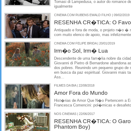
Tomasi di Lampedusa, o autor do romance de q
igualmente
CINEMA COM RUBENS EWALD FILHO | 09/02/2019
RESENHA CR�TICA: O Favorit
Antiquado e fora de moda, o projeto n�o � ma
com muito elenco de apoio, mas infelizmente
CINEMA COM FELIPE BRIDA | 20/01/2019
Irm�o Sol, Irm� Lua
Descendente de uma fam�lia nobre da cidade
Giovanni di Pietro di Bernardone abandona a
dos pobres. Reunindo um pequeno grupo de s
em busca da paz espiritual. Giovanni mais t
Ass...
FILMES DA BIA | 22/08/2018
Amor Fora do Mundo
Hist�rias de Amor Que N�o Pertencem a Este
Francesca Comencini: pol�micas e desafet
NOS CINEMAS | 22/06/2017
RESENHA CR�TICA: O Garot
Phantom Boy)