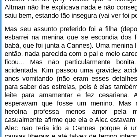
Altman não lhe explicava nada e não conse
saiu bem, estando tão insegura (vai ver foi 
Mas seu assunto preferido foi a filha (dep
esbarrei na menina que se escondia dos f
babá, que foi junta a Cannes). Uma menina l
então, nada parecida com o pai e meio car
ficou... Mas não particularmente bonit
acidentada. Kim passou uma gravidez aci
anos vomitando (não eram esses detalhe
para saber das estrelas, pois é elas també
leite para amamentar e fez cesariana. 
esperavam que fosse um menino. Mas 
heroína professa menos amor pela ma
casualmente afirme que ela e Alec estavam
Alec não teria ido a Cannes porque é um 
causas liberais e até talvez de tempo inte