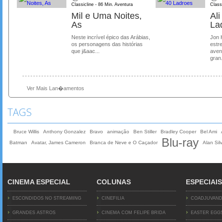
Classicline - 86 Min. Aventura
Class
Mil e Uma Noites,
Al
As
La
Neste incrível épico das Arábias,
Jon 
os personagens das histórias
estre
que j&aac...
aven
gran.
Ver Mais Lan�amentos
TAGS
Bruce Willis
Anthony Gonzalez
Bravo
animação
Ben Stiller
Bradley Cooper
Bel Ami
Blu-ray
Batman
Avatar, James Cameron
Branca de Neve e O Caçador
Alan Silv
CINEMA ESPECIAL
COLUNAS
ESPECIAIS
ESCONDIDOS NO STREAMING
CINEFILIA
COADJUVAN
GRANDES ASTROS
CINEMA COM FELIPE BRIDA
EASTER EGG