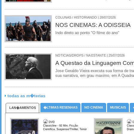
COLUNAS / HISTORIANDO | 28/07/2026
NOS CINEMAS: A ODISSEIA
Indo direto ao ponto "O filme do ano"
NOTICIAS/DROPS / NA ESTANTE | 25/07/2026
A Questao da Linguagem Como
Jose Geraldo Vieira executa sua forma de tr
sua narrativa, em grau maximo, em A Quadra
todas as m�terias
�LTIMAS RESENHAS
NO CINEMA
MUSICAIS
LAN�AMENTOS
DVD
D
Classicline - 92 Min. Ficção
Class
Cientifica, Suspense/Thriller, Terror
Dram