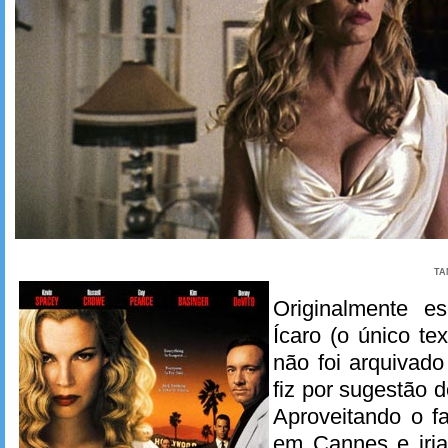
TA
Originalmente es
Ícaro (o único tex
não foi arquivado
fiz por sugestão 
Aproveitando o f
em Cannes e iria 