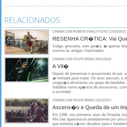
RELACIONADOS
CINEMA COM RUBENS EWALD FILHO | 29/10/2015
RESENHA CR�TICA: Vai Que 
Vulgar, grosseira, sem gra�a, � apenas di
mesmo as antigas chanchadas
CINEMA COM FELIPE BRIDA | 09/11/2018
A Vil�
Depois de presenciar o assassinato do pai, 
� treinada para matar. Os anos passam, e e
vingan�a eliminando um grupo de bandidos.
trabalhar numa ag�ncia de assassinos, com 
a sociedad...
CINEMA COM FELIPE BRIDA | 15/12/2017
Ascens�o e Queda de um Im
Em 1398, nos primeiros anos da Dinastia J
Min-Jae apaixona-se perdidamente por uma 
que enfrenta s�rios desafios para o fortalec