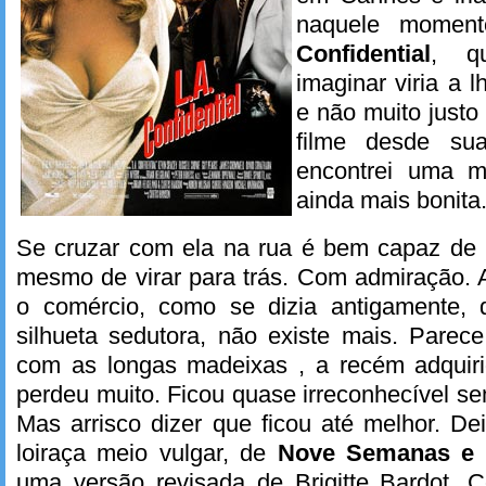
naquele momen
Confidential
, q
imaginar viria a 
e não muito justo
filme desde su
encontrei uma mu
ainda mais bonita
Se cruzar com ela na rua é bem capaz de
mesmo de virar para trás. Com admiração. A
o comércio, como se dizia antigamente, 
silhueta sedutora, não existe mais. Parec
com as longas madeixas , a recém adquir
perdeu muito. Ficou quase irreconhecível se
Mas arrisco dizer que ficou até melhor. De
loiraça meio vulgar, de
Nove Semanas e 
uma versão revisada de Brigitte Bardot. 