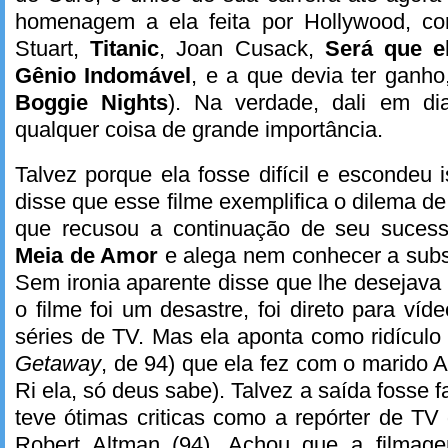
homenagem a ela feita por Hollywood, co
Stuart,
Titanic
, Joan Cusack,
Será que e
Gênio Indomável
, e a que devia ter ganho
Boggie Nights
). Na verdade, dali em di
qualquer coisa de grande importância.
Talvez porque ela fosse difícil e esconde
disse que esse filme exemplifica o dilema de 
que recusou a continuação de seu suce
Meia de Amor
e alega nem conhecer a subst
Sem ironia aparente disse que lhe desejava 
o filme foi um desastre, foi direto para ví
séries de TV. Mas ela aponta como ridícul
Getaway
, de 94) que ela fez com o marido 
Ri ela, só deus sabe). Talvez a saída fosse
teve ótimas criticas como a repórter de T
Robert Altman (94). Achou que a filmag