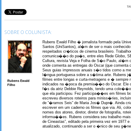
TA
SOBRE O COLUNISTA:
Rubens Ewald Filho � jornalista formado pela Univ
Santos (UniSantos), al�m de ser o mais conhecido
respeitados cr�ticos de cinema brasileiro. Trabal
comunica��o do pa�s, entre eles Rede Globo, S
Cultura, revista Veja e Folha de S�o Paulo, al�m 
onde comenta as entregas do Oscar (que comenta 
Seus guias impressos anuais s�o tidos como a me
l�ngua portuguesa sobre a s�tima arte. Rubens j� 
filmes entre longas e curta-metragens e � sempre re
Rubens Ewald
indicados na �poca da premia��o do Oscar. Ele c
Filho
f�s da atriz Debbie Reynolds, tendo uma cole��o 
que ela participou. Fez participa��es em filmes br
escreveu diversos roteiros para miniss�ries, incl
de “�ramos Seis” de Maria Jos� Dupr�. Ainda c
escrever em um caderno os filmes que via. Ali, col
nomes dos atores, diretor, diretor de fotografia, rotei
informa��es. Rubens considera seu trabalho mais 
de Cineastas”, editado pela primeira vez em 1977 e 
atualizado, continuando a ser o �nico de seu g�ner