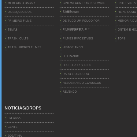
MERECIA O OSCAR
CINEMA COM RUBENS EWALD
ENTREVISTA
FILHO
OS ESQUECIDOS
CINEMANIA
HEIN? COMO
PRIMEIRO FILME
DE TUDO UM POUCO POR
MEMÓRIA D
EDINHO PASQUALE
TEMAS
FILMES DA BIA
ONTEM E HO
TRASH: CULTS
FILMES IMPOSS?VEIS
TOPS
TRASH: PIORES FILMES
HISTORIANDO
LITERANDO
LOUCO POR SERIES
RARO E OBSCURO
REBOBINANDO CLÁSSICOS
REVENDO
NOTICIAS/DROPS
EM CASA
GENTE
JOGATINA