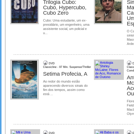
Trilogia Cubo:
Si
Cubo, Hypercubo,
Ma
Cubo Zero
Ca
Um
Cubo: Uma estudante, um ex-
Es
presidiário, um engenheiro, uma
assistente social, um policial e
O Ca
u...
sinis
Mass
Ardea
DVD
D
Classicline - 97 Min. Suspense/Thriller
Class
Comé
Setima Profecia, A
Ant
Ao redor do mundo estão
Mc
aparecendo diversos sinais do
Ac
fim dos tempos, assim como
Ou
está ...
Flore
Field
MacL
Olymp
DVD
D