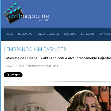
HOME
RESENHAS
CINEMA ESPECIAL
COLUNAS
ESPECIAIS
LANCAM
LEMBRANDO KIM BASINGER
Entrevista de Rubens Ewald Filho com a diva, praticamente in�dita!
24/07/2018 00:11
•
Por Rubens Ewald Filho