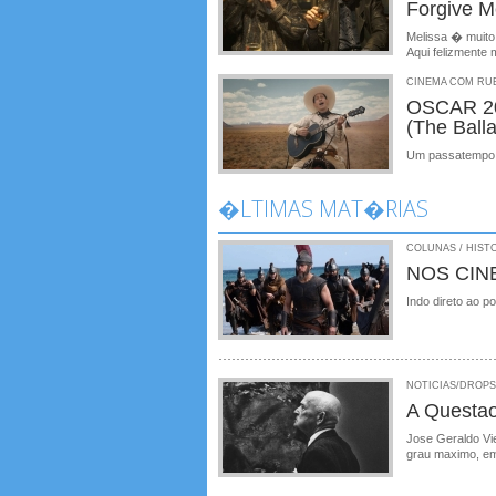
Forgive M
Melissa � muito 
Aqui felizmente
CINEMA COM RUBE
OSCAR 20
(The Ball
Um passatempo 
�LTIMAS MAT�RIAS
COLUNAS / HISTO
NOS CIN
Indo direto ao p
NOTICIAS/DROPS /
A Questa
Jose Geraldo Vie
grau maximo, em