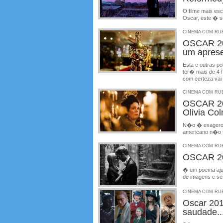
O filme mais es
Oscar, este � s
CINEMA COM RUBE
OSCAR 20
um apres
Esta e outras p
ter� mais de 4 
com certeza vai
CINEMA COM RUBE
OSCAR 20
Olivia Co
N�o � exagero m
americano n�o t
CINEMA COM RUBE
OSCAR 201
� um poema ajud
de imagens e se
CINEMA COM RUBE
Oscar 20
saudade..