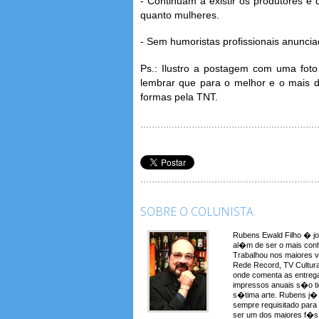
- Continuam a existir os produtores e 
quanto mulheres.
- Sem humoristas profissionais anunciad
Ps.: Ilustro a postagem com uma foto
lembrar que para o melhor e o mais di
formas pela TNT.
SOBRE O COLUNISTA:
Rubens Ewald Filho � jo
al�m de ser o mais conh
Trabalhou nos maiores 
Rede Record, TV Cultura
onde comenta as entreg
impressos anuais s�o t
s�tima arte. Rubens j� a
sempre requisitado para
ser um dos maiores f�s 