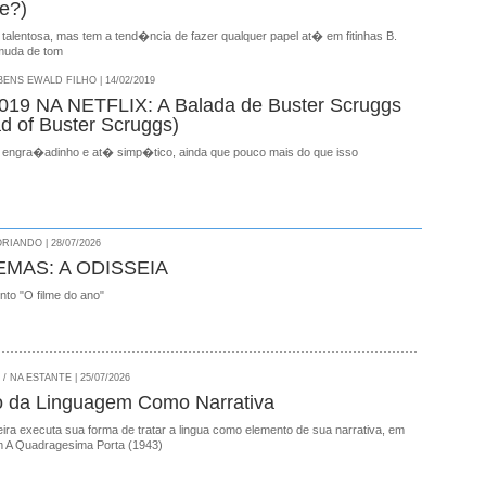
e?)
talentosa, mas tem a tend�ncia de fazer qualquer papel at� em fitinhas B.
 muda de tom
NS EWALD FILHO | 14/02/2019
19 NA NETFLIX: A Balada de Buster Scruggs
ad of Buster Scruggs)
engra�adinho e at� simp�tico, ainda que pouco mais do que isso
RIANDO | 28/07/2026
EMAS: A ODISSEIA
onto "O filme do ano"
 NA ESTANTE | 25/07/2026
o da Linguagem Como Narrativa
ira executa sua forma de tratar a lingua como elemento de sua narrativa, em
 A Quadragesima Porta (1943)