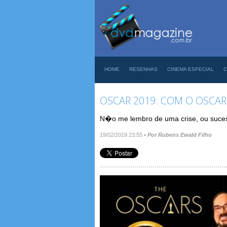
HOME
RESENHAS
CINEMA ESPECIAL
C
OSCAR 2019: COM O OSCAR 
N�o me lembro de uma crise, ou suces
19/02/2019 23:55
•
Por Rubens Ewald Filho