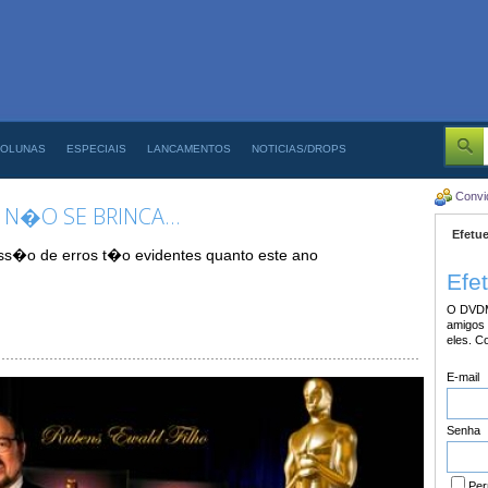
OLUNAS
ESPECIAIS
LANCAMENTOS
NOTICIAS/DROPS
Convi
N�O SE BRINCA...
Efetue
s�o de erros t�o evidentes quanto este ano
Efe
O DVDM
amigos 
eles. C
E-mail
Senha
Per