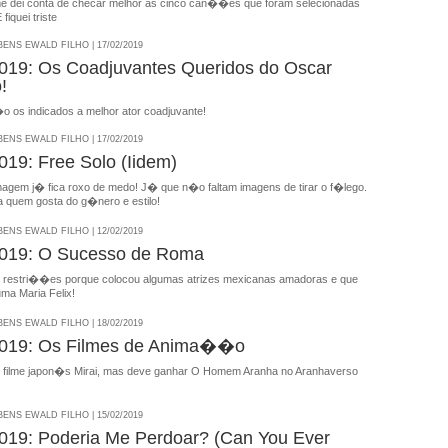
 dei conta de checar melhor as cinco can��es que foram selecionadas
fiquei triste
NS EWALD FILHO | 17/02/2019
19: Os Coadjuvantes Queridos do Oscar
!
o os indicados a melhor ator coadjuvante!
NS EWALD FILHO | 17/02/2019
9: Free Solo (Iidem)
magem j� fica roxo de medo! J� que n�o faltam imagens de tirar o f�lego.
quem gosta do g�nero e estilo!
NS EWALD FILHO | 12/02/2019
19: O Sucesso de Roma
restri��es porque colocou algumas atrizes mexicanas amadoras e que
a Maria Felix!
NS EWALD FILHO | 18/02/2019
19: Os Filmes de Anima��o
 filme japon�s Mirai, mas deve ganhar O Homem Aranha no Aranhaverso
NS EWALD FILHO | 15/02/2019
19: Poderia Me Perdoar? (Can You Ever