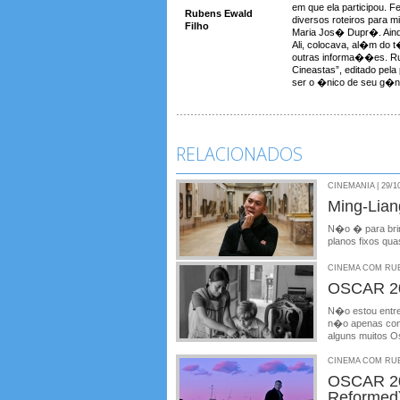
em que ela participou. F
Rubens Ewald
diversos roteiros para 
Filho
Maria Jos� Dupr�. Aind
Ali, colocava, al�m do t�t
outras informa��es. Rub
Cineastas”, editado pela
ser o �nico de seu g�ne
RELACIONADOS
CINEMANIA | 29/1
Ming-Lia
N�o � para brin
planos fixos qua
CINEMA COM RUBE
OSCAR 20
N�o estou entre
n�o apenas conc
alguns muitos O
CINEMA COM RUBE
OSCAR 20
Reformed