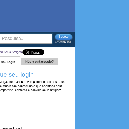
Buscar
>>Avan�ada
de Seus Amigos
Não é cadastrado?
 seu login
tue seu login
agazine mant�m voc� conectado aos seus
e atualizado sobre tudo o que acontece com
ompartilhe, comente e convide seus amigos!
manecer Logado