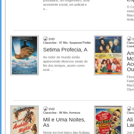
presidiário, um engenheiro, uma
assistente social, um policial e
O Ca
u...
sinis
Mass
Ardea
DVD
D
Classicline - 97 Min. Suspense/Thriller
Class
Comé
Setima Profecia, A
Ant
Ao redor do mundo estão
Mc
aparecendo diversos sinais do
Ac
fim dos tempos, assim como
Ou
está ...
Flore
Field
MacL
Olymp
DVD
D
Classicline - 86 Min. Aventura
Class
Mil e Uma Noites,
Al
As
La
Neste incrível épico das Arábias,
Jon 