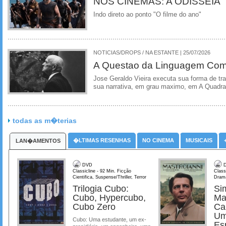
NOS CINEMAS: A ODISSEIA
Indo direto ao ponto "O filme do ano"
NOTICIAS/DROPS / NA ESTANTE | 25/07/2026
A Questao da Linguagem Como
Jose Geraldo Vieira executa sua forma de tr
sua narrativa, em grau maximo, em A Quadra
todas as m�terias
�LTIMAS RESENHAS
NO CINEMA
MUSICAIS
LAN�AMENTOS
DVD
D
Classicline - 92 Min. Ficção
Class
Cientifica, Suspense/Thriller, Terror
Dram
Trilogia Cubo:
Si
Cubo, Hypercubo,
Ma
Cubo Zero
Ca
Um
Cubo: Uma estudante, um ex-
Es