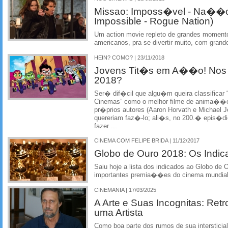
Missao: Imposs�vel - Na��o 
Impossible - Rogue Nation)
Um action movie repleto de grandes moment
americanos, pra se divertir muito, com grand
HEIN? COMO? | 23/11/2018
Jovens Tit�s em A��o! Nos 
2018?
Ser� dif�cil que algu�m queira classific
Cinemas” como o melhor filme de anima��o d
pr�prios autores (Aaron Horvath e Michael J
quereriam faz�-lo; ali�s, no 200.� epis�d
fazer ...
CINEMA COM FELIPE BRIDA | 11/12/2017
Globo de Ouro 2018: Os Indic
Saiu hoje a lista dos indicados ao Globo de
importantes premia��es do cinema mundial.
CINEMANIA | 17/03/2025
A Arte e Suas Incognitas: Retr
uma Artista
Como boa parte dos rumos de sua intersticia