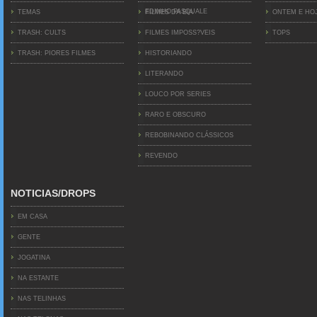
EDINHO PASQUALE
TEMAS
FILMES DA BIA
ONTEM E HO
TRASH: CULTS
FILMES IMPOSS?VEIS
TOPS
TRASH: PIORES FILMES
HISTORIANDO
LITERANDO
LOUCO POR SERIES
RARO E OBSCURO
REBOBINANDO CLÁSSICOS
REVENDO
NOTICIAS/DROPS
EM CASA
GENTE
JOGATINA
NA ESTANTE
NAS TELINHAS