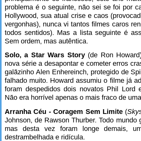
problema é o seguinte, não sei se foi por
Hollywood, sua atual crise e caos (provoca
vergonhas), nunca vi tantos filmes caros r
todos sentidos). Mas a lista seguinte é as
Sem ordem, mas autêntica.
Solo, a Star Wars Story
(de Ron Howard),
nova série a desapontar e cometer erros c
galãzinho Alen Enhereinch, protegido de Spi
falhado muito. Howard assumiu o filme já a
foram despedidos dois novatos Phil Lord e 
Não era horrível apenas o mais fraco de uma 
Arranha Céu - Coragem Sem Limite
(
Skys
Johnson, de Rawson Thurber. Todo mundo 
mas desta vez foram longe demais, um
destrambelhada e ridícula.