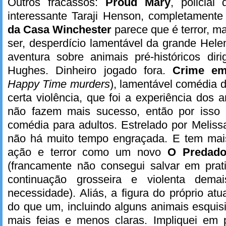
Outros fracassos:
Proud Mary
, policia
interessante Taraji Henson, completamente
da Casa Winchester
parece que é terror, 
ser, desperdício lamentável da grande Hele
aventura sobre animais pré-históricos diri
Hughes. Dinheiro jogado fora.
Crime e
Happy Time murders
), lamentável comédia 
certa violência, que foi a experiência dos 
não fazem mais sucesso, então por isso 
comédia para adultos. Estrelado por Meliss
não há muito tempo engraçada. E tem mais,
ação e terror como um novo
O Predado
(francamente não consegui salvar em pra
continuação grosseira e violenta dema
necessidade). Aliás, a figura do próprio at
do que um, incluindo alguns animais esquis
mais feias e menos claras. Impliquei em 