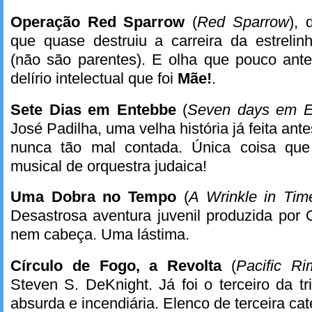
Operação Red Sparrow
(
Red Sparrow
), 
que quase destruiu a carreira da estrelin
(não são parentes). E olha que pouco ante
delírio intelectual que foi
Mãe!
.
Sete Dias em Entebbe
(
Seven days em E
José Padilha, uma velha história já feita a
nunca tão mal contada. Única coisa qu
musical de orquestra judaica!
Uma Dobra no Tempo
(
A Wrinkle in Tim
Desastrosa aventura juvenil produzida por
nem cabeça. Uma lástima.
Círculo de Fogo, a Revolta
(
Pacific Ri
Steven S. DeKnight. Já foi o terceiro da tr
absurda e incendiária. Elenco de terceira cat