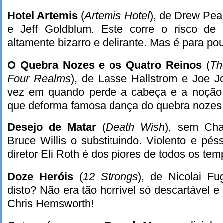
Hotel Artemis
(
Artemis Hotel
), de Drew Pea
e Jeff Goldblum. Este corre o risco de 
altamente bizarro e delirante. Mas é para po
O Quebra Nozes e os Quatro Reinos
(
Th
Four Realms
), de Lasse Hallstrom e Joe J
vez em quando perde a cabeça e a noção.
que deforma famosa dança do quebra nozes.
Desejo de Matar
(
Death Wish
), sem Cha
Bruce Willis o substituindo. Violento e p
diretor Eli Roth é dos piores de todos os tem
Doze Heróis
(
12 Strongs
), de Nicolai Fu
disto? Não era tão horrível só descartável 
Chris Hemsworth!