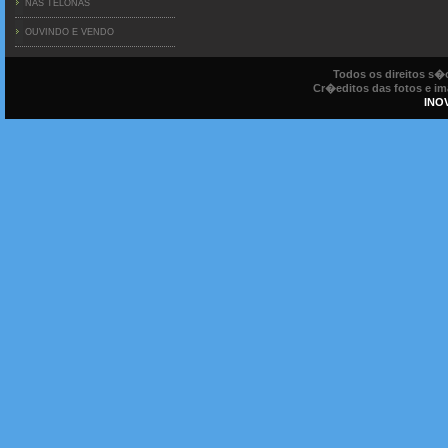
NAS TELONAS
OUVINDO E VENDO
Todos os direitos s
Cr�editos das fotos e ima
INO