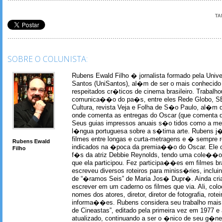
TA
SOBRE O COLUNISTA:
Rubens Ewald Filho � jornalista formado pela Univ
Santos (UniSantos), al�m de ser o mais conhecido
respeitados cr�ticos de cinema brasileiro. Trabal
comunica��o do pa�s, entre eles Rede Globo, S
Cultura, revista Veja e Folha de S�o Paulo, al�m 
onde comenta as entregas do Oscar (que comenta 
Seus guias impressos anuais s�o tidos como a me
l�ngua portuguesa sobre a s�tima arte. Rubens j� 
filmes entre longas e curta-metragens e � sempre re
Rubens Ewald
indicados na �poca da premia��o do Oscar. Ele c
Filho
f�s da atriz Debbie Reynolds, tendo uma cole��o 
que ela participou. Fez participa��es em filmes br
escreveu diversos roteiros para miniss�ries, incl
de “�ramos Seis” de Maria Jos� Dupr�. Ainda c
escrever em um caderno os filmes que via. Ali, col
nomes dos atores, diretor, diretor de fotografia, rotei
informa��es. Rubens considera seu trabalho mais 
de Cineastas”, editado pela primeira vez em 1977 e 
atualizado, continuando a ser o �nico de seu g�ner