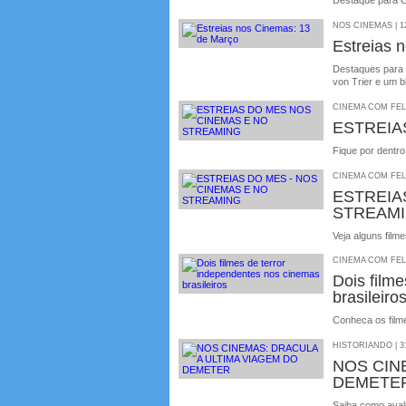
Destaque para 
NOS CINEMAS | 12
Estreias 
Destaques para 
von Trier e um
CINEMA COM FELIP
ESTREIA
Fique por dentr
CINEMA COM FELIP
ESTREIA
STREAM
Veja alguns film
CINEMA COM FELIP
Dois film
brasileiro
Conheca os film
HISTORIANDO | 31
NOS CIN
DEMETE
Saiba como aval