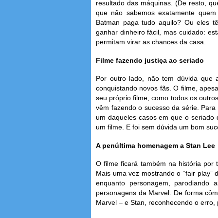
resultado das máquinas. (De resto, qu
que não sabemos exatamente quem p
Batman paga tudo aquilo? Ou eles 
ganhar dinheiro fácil, mas cuidado: e
permitam virar as chances da casa.
Filme fazendo justiça ao seriado
Por outro lado, não tem dúvida que
conquistando novos fãs. O filme, apesa
seu próprio filme, como todos os outro
vêm fazendo o sucesso da série. Para o
um daqueles casos em que o seriado 
um filme. E foi sem dúvida um bom suce
A penúltima homenagem a Stan Lee
O filme ficará também na história por 
Mais uma vez mostrando o “fair play” d
enquanto personagem, parodiando as
personagens da Marvel. De forma cômi
Marvel – e Stan, reconhecendo o erro, p