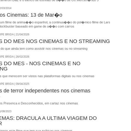
Cameron Diaz e o elenco de estrelas de a��o de Os Mercen�rios 3
/03/2014
nos Cinemas: 13 de Mar�o
um filme de anima��o espanhol, a continua��o do pol�mico filme de Lars
 blockbuster baseado em game de a��o com carros
E BRIDA | 21/04/2026
S DO MES NOS CINEMAS E NO STREAMING
o do que ainda tem como assistir nos cinemas ou no streaming
E BRIDA | 26/02/2026
S DO MES - NOS CINEMAS E NO
ING
es que merecem ser vistos nas plataformas digitais ou nos cinemas
E BRIDA | 09/04/2025
es de terror independentes nos cinemas
s
es Presenca e Desconhecidos, em cartaz nos cinemas
/08/2023
EMAS: DRACULA A ULTIMA VIAGEM DO
R
iamos este filme que tem sua exibicao nos cinemas