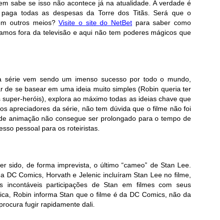
em sabe se isso não acontece já na atualidade. A verdade é
aga todas as despesas da Torre dos Titãs. Será que o
têm outros meios?
Visite o site do
NetBet
para saber como
stamos fora da televisão e aqui não tem poderes mágicos que
 a série vem sendo um imenso sucesso por todo o mundo,
r de se basear em uma ideia muito simples (Robin queria ter
s super-heróis), explora ao máximo todas as ideias chave que
s apreciadores da série, não tem dúvida que o filme não foi
de animação não consegue ser prolongado para o tempo de
sso pessoal para os roteiristas.
ter sido, de forma imprevista, o último “cameo” de Stan Lee.
a DC Comics, Horvath e Jelenic incluíram Stan Lee no filme,
 incontáveis participações de Stan em filmes com seus
ca, Robin informa Stan que o filme é da DC Comics, não da
rocura fugir rapidamente dali.