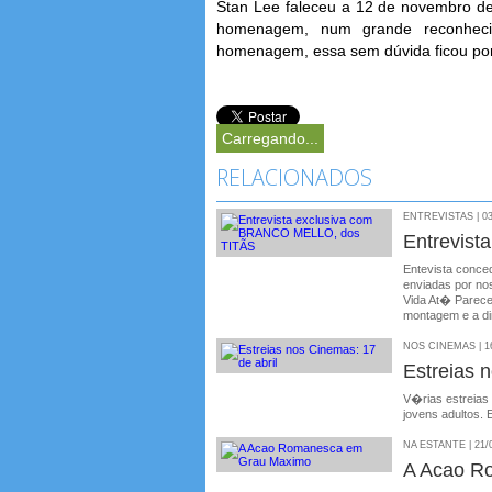
Stan Lee faleceu a 12 de novembro de
homenagem, num grande reconhecim
homenagem, essa sem dúvida ficou por 
Carregando...
RELACIONADOS
ENTREVISTAS | 03
Entrevis
Entevista conce
enviadas por no
Vida At� Parece 
montagem e a dir
NOS CINEMAS | 16
Estreias 
V�rias estreias
jovens adultos. E
NA ESTANTE | 21/
A Acao R