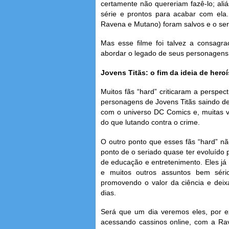
certamente não quereriam fazê-lo; ali
série e prontos para acabar com ela.
Ravena e Mutano) foram salvos e o seri
Mas esse filme foi talvez a consag
abordar o legado de seus personagens
Jovens Titãs: o fim da ideia de her
Muitos fãs “hard” criticaram a perspec
personagens de Jovens Titãs saindo de 
com o universo DC Comics e, muitas v
do que lutando contra o crime.
O outro ponto que esses fãs “hard” nã
ponto de o seriado quase ter evoluído 
de educação e entretenimento. Eles já 
e muitos outros assuntos bem sér
promovendo o valor da ciência e deix
dias.
Será que um dia veremos eles, por 
acessando cassinos online, com a Rav