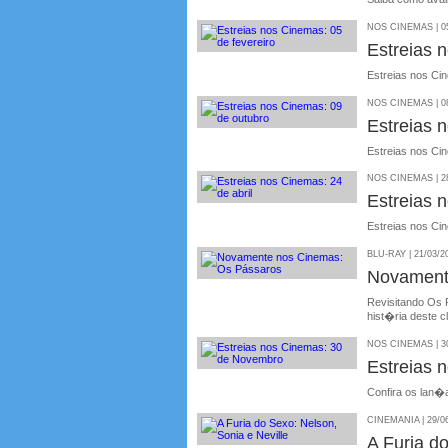
NOS CINEMAS | 05
Estreias 
Estreias nos Cin
NOS CINEMAS | 08
Estreias 
Estreias nos Ci
NOS CINEMAS | 28
Estreias 
Estreias nos Cin
BLU-RAY | 21/03/2
Novament
Revisitando Os 
hist�ria deste c
NOS CINEMAS | 30
Estreias 
Confira os lan�
CINEMANIA | 29/0
A Furia do