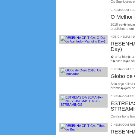
Os Supridores e
CINEMA COM FELIP
O Melhor 
2018 est� inica
brasileiros e em
NOS CINEMAS | 10
RESENHA 
Day)
� uma hist�ria 
p�blico n�o se 
CINEMA COM FELIP
Globo de 
Saiu hoje a list
premia��es do c
CINEMA COM FELIP
ESTREIA
STREAM
Confira bons fil
CINEMA COM RUBE
RESENHA 