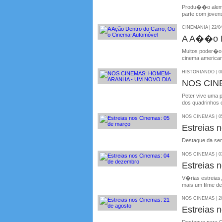
Produ��o alem�
parte com jovens
CINEMANIA | 22/0
A A��o D
Muitos poder�o
cinema american
HISTORIANDO | 08
NOS CIN
Peter vive uma 
dos quadrinhos o
NOS CINEMAS | 05
Estreias 
Destaque da se
NOS CINEMAS | 03
Estreias 
V�rias estreias
mais um filme 
NOS CINEMAS | 20
Estreias 