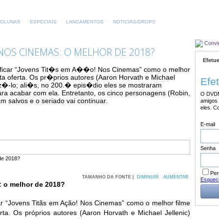
OLUNAS
ESPECIAIS
LANCAMENTOS
NOTICIAS/DROPS
Convi
NOS CINEMAS: O MELHOR DE 2018?
Efetue
ificar “Jovens Tit�s em A��o! Nos Cinemas” como o melhor
a oferta. Os pr�prios autores (Aaron Horvath e Michael
Efe
z�-lo; ali�s, no 200.� epis�dio eles se mostraram
ra acabar com ela. Entretanto, os cinco personagens (Robin,
O DVDM
m salvos e o seriado vai continuar.
amigos 
eles. C
E-mail
Senha
Per
TAMANHO DA FONTE |
DIMINUIR
AUMENTAR
Esquec
: o melhor de 2018?
icar “Jovens Titãs em Ação! Nos Cinemas” como o melhor filme
ta. Os próprios autores (Aaron Horvath e Michael Jellenic)