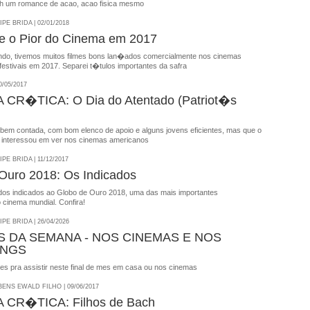
h um romance de acao, acao fisica mesmo
E BRIDA | 02/01/2018
e o Pior do Cinema em 2017
ndo, tivemos muitos filmes bons lan�ados comercialmente nos cinemas
 festivais em 2017. Separei t�tulos importantes da safra
/05/2017
CR�TICA: O Dia do Atentado (Patriot�s
bem contada, com bom elenco de apoio e alguns jovens eficientes, mas que o
interessou em ver nos cinemas americanos
E BRIDA | 11/12/2017
Ouro 2018: Os Indicados
a dos indicados ao Globo de Ouro 2018, uma das mais importantes
inema mundial. Confira!
E BRIDA | 26/04/2026
S DA SEMANA - NOS CINEMAS E NOS
INGS
mes pra assistir neste final de mes em casa ou nos cinemas
NS EWALD FILHO | 09/06/2017
CR�TICA: Filhos de Bach