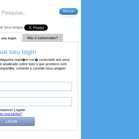
Buscar
>>Avan�ada
de Seus Amigos
Não é cadastrado?
 seu login
tue seu login
agazine mant�m voc� conectado aos seus
e atualizado sobre tudo o que acontece com
ompartilhe, comente e convide seus amigos!
manecer Logado
eu sua senha?
LOGIN