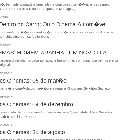
, bem intencionada e bem feitinha com boas inten��es em sua maior
 atores brasileiros (melhor do que voc� imagina)
4/2013
entro do Carro; Ou o Cinema-Autom�vel
 confundir a a��o cinematogr�fica de C�es Raivosos com aquilo que o
o habitualmente faz. Nada disto.
/08/2026
EMAS: HOMEM-ARANHA - UM NOVO DIA
parceria divertida marcada por acao e humor, mas com dinamica bem diferente
riginais
/03/2015
nos Cinemas: 05 de mar�o
mana � a com�dia com a��o e aventura Kingsman: Servi�o Secreto
/12/2014
nos Cinemas: 04 de dezembro
, mas nada de muito animador. Destaque para Quero Matar Meu Chefe 2 e
de a��o de Liam Neeson
/08/2014
nos Cinemas: 21 de agosto