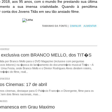
 2018, aos 95 anos, com o mundo lhe prestando sua última
ento a sua imensa criatividade. Quando à penúltima
conta dos Jovens Titãs em seu tão ansiado filme.
TAMANHO DA FONTE |
DIMINUIR
AUMENTAR
/10/2012
ta exclusiva com BRANCO MELLO, dos TIT�S
dida por Branco Mello para o DVD Magazine (inclusive com perguntas
ssos leitores) na �poca do lan�amento do document�rio musical Tit�s – A
Uma Festa, onde Branco Mello e o Diretor Rodrigues Alves dividem roteiro,
e��o do filme, reali...
/04/2014
nos Cinemas: 17 de abril
 nos cinemas, destaque para O Pal�cio Franc�s e Divergente, filme para os
 tem dois filmes nacionais, mas...
06/2021
omanesca em Grau Maximo