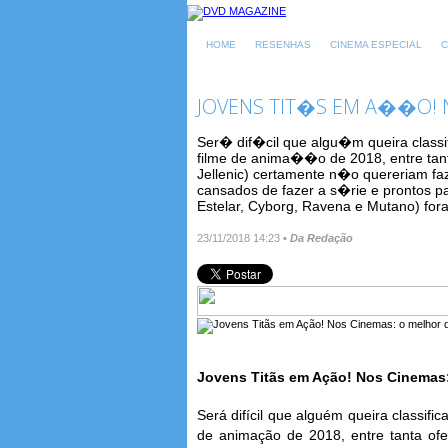
HOME
RESENHAS
CINEMA ESPECIAL
C
JOVENS TIT�S EM A��O! 
Ser� dif�cil que algu�m queira class
filme de anima��o de 2018, entre tant
Jellenic) certamente n�o quereriam fa
cansados de fazer a s�rie e prontos pa
Estelar, Cyborg, Ravena e Mutano) fora
23/11/2018 14:23
•
Da Redação
Jovens Titãs em Ação! Nos Cinemas
Será difícil que alguém queira classif
de animação de 2018, entre tanta ofer