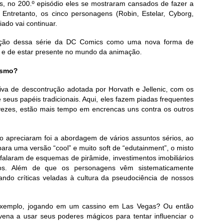
ás, no 200.º episódio eles se mostraram cansados de fazer a
 Entretanto, os cinco personagens (Robin, Estelar, Cyborg,
ado vai continuar.
ração dessa série da DC Comics como uma nova forma de
 e de estar presente no mundo da animação.
oísmo?
tiva de descontrução adotada por Horvath e Jellenic, com os
seus papéis tradicionais. Aqui, eles fazem piadas frequentes
ezes, estão mais tempo em encrencas uns contra os outros
o apreciaram foi a abordagem de vários assuntos sérios, ao
para uma versão “cool” e muito soft de “edutainment”, o misto
falaram de esquemas de pirâmide, investimentos imobiliários
ios. Além de que os personagens vêm sistematicamente
ando críticas veladas à cultura da pseudociência de nossos
exemplo, jogando em um cassino em Las Vegas? Ou então
ena a usar seus poderes mágicos para tentar influenciar o