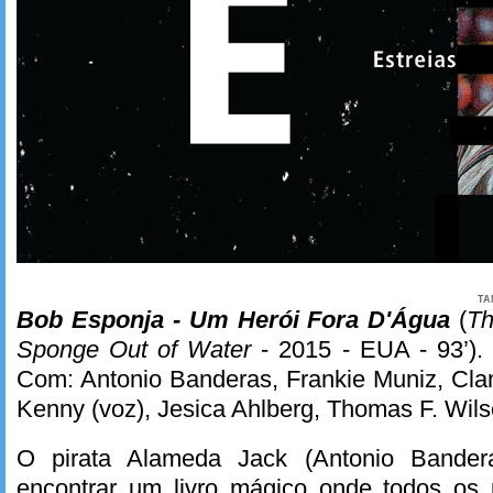
TA
Bob Esponja - Um Herói Fora D'Água
(
Th
Sponge Out of Water
- 2015 - EUA - 93’). D
Com: Antonio Banderas, Frankie Muniz, Cla
Kenny (voz), Jesica Ahlberg, Thomas F. Wil
O pirata Alameda Jack (Antonio Bander
encontrar um livro mágico onde todos os