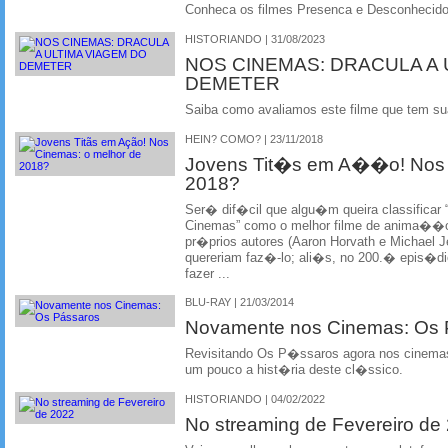
Conheca os filmes Presenca e Desconhecido
HISTORIANDO | 31/08/2023
NOS CINEMAS: DRACULA A 
DEMETER
Saiba como avaliamos este filme que tem su
HEIN? COMO? | 23/11/2018
Jovens Tit�s em A��o! Nos 
2018?
Ser� dif�cil que algu�m queira classific
Cinemas” como o melhor filme de anima��o d
pr�prios autores (Aaron Horvath e Michael J
quereriam faz�-lo; ali�s, no 200.� epis�d
fazer ...
BLU-RAY | 21/03/2014
Novamente nos Cinemas: Os
Revisitando Os P�ssaros agora nos cinemas
um pouco a hist�ria deste cl�ssico.
HISTORIANDO | 04/02/2022
No streaming de Fevereiro de