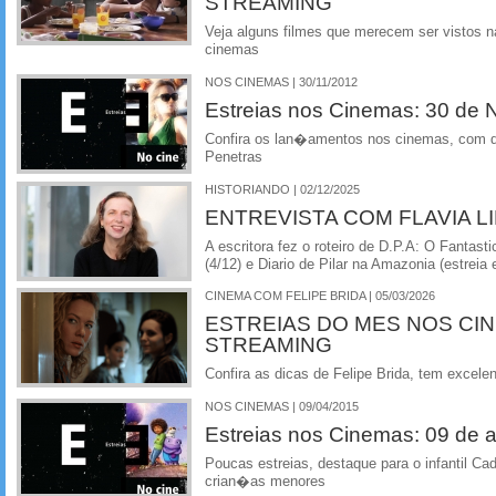
STREAMING
Veja alguns filmes que merecem ser vistos na
cinemas
NOS CINEMAS | 30/11/2012
Estreias nos Cinemas: 30 de
Confira os lan�amentos nos cinemas, com de
Penetras
HISTORIANDO | 02/12/2025
ENTREVISTA COM FLAVIA LI
A escritora fez o roteiro de D.P.A: O Fantas
(4/12) e Diario de Pilar na Amazonia (estreia 
CINEMA COM FELIPE BRIDA | 05/03/2026
ESTREIAS DO MES NOS CI
STREAMING
Confira as dicas de Felipe Brida, tem excelen
NOS CINEMAS | 09/04/2015
Estreias nos Cinemas: 09 de ab
Poucas estreias, destaque para o infantil C
crian�as menores