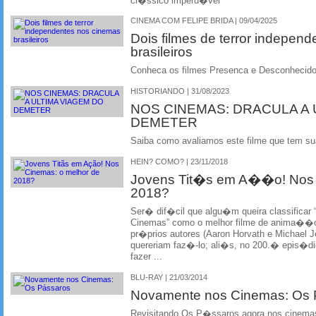
cl�ssico imperd�vel
CINEMA COM FELIPE BRIDA | 09/04/2025
Dois filmes de terror indepen
brasileiros
Conheca os filmes Presenca e Desconhecido
HISTORIANDO | 31/08/2023
NOS CINEMAS: DRACULA A 
DEMETER
Saiba como avaliamos este filme que tem su
HEIN? COMO? | 23/11/2018
Jovens Tit�s em A��o! Nos 
2018?
Ser� dif�cil que algu�m queira classific
Cinemas” como o melhor filme de anima��o d
pr�prios autores (Aaron Horvath e Michael J
quereriam faz�-lo; ali�s, no 200.� epis�d
fazer ...
BLU-RAY | 21/03/2014
Novamente nos Cinemas: Os
Revisitando Os P�ssaros agora nos cinemas