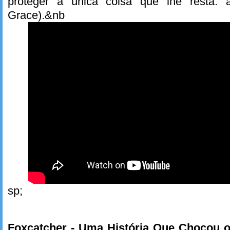
proteger a única coisa que lhe resta: 
Grace).&nb
sp;
Foxcatcher - Uma História Que Chocou 