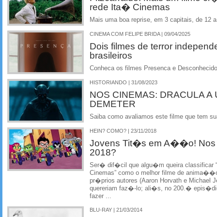
rede Ita� Cinemas
Mais uma boa reprise, em 3 capitais, de 12 
CINEMA COM FELIPE BRIDA | 09/04/2025
Dois filmes de terror indepen
brasileiros
Conheca os filmes Presenca e Desconhecido
HISTORIANDO | 31/08/2023
NOS CINEMAS: DRACULA A 
DEMETER
Saiba como avaliamos este filme que tem su
HEIN? COMO? | 23/11/2018
Jovens Tit�s em A��o! Nos 
2018?
Ser� dif�cil que algu�m queira classific
Cinemas” como o melhor filme de anima��o d
pr�prios autores (Aaron Horvath e Michael J
quereriam faz�-lo; ali�s, no 200.� epis�d
fazer ...
BLU-RAY | 21/03/2014