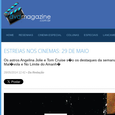
HOME
RESENHAS
CINEMA ESPECIAL
COLUNAS
ESPECIAIS
LANCAM
ESTREIAS NOS CINEMAS: 29 DE MAIO
Os astros Angelina Jolie e Tom Cruise s�o os destaques da seman
Mal�vola e No Limite do Amanh�
28/05/2014 12:42
•
Da Redação