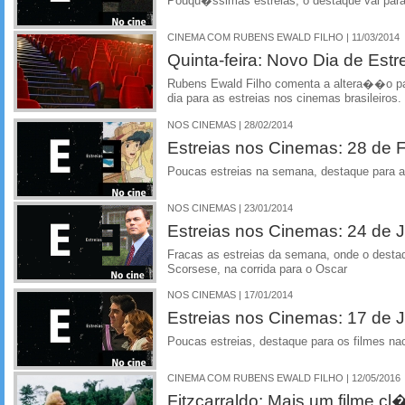
Pouqu�ssimas estreias, o destaque vai pa
CINEMA COM RUBENS EWALD FILHO | 11/03/2014
Quinta-feira: Novo Dia de Estr
Rubens Ewald Filho comenta a altera��o par
dia para as estreias nos cinemas brasileiros.
NOS CINEMAS | 28/02/2014
Estreias nos Cinemas: 28 de F
Poucas estreias na semana, destaque para
NOS CINEMAS | 23/01/2014
Estreias nos Cinemas: 24 de J
Fracas as estreias da semana, onde o desta
Scorsese, na corrida para o Oscar
NOS CINEMAS | 17/01/2014
Estreias nos Cinemas: 17 de J
Poucas estreias, destaque para os filmes n
CINEMA COM RUBENS EWALD FILHO | 12/05/2016
Fitzcarraldo: Mais um filme cl