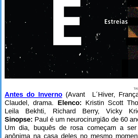
TA
Antes do Inverno
(Avant L´Hiver, França
Claudel, drama.
Elenco:
Kristin Scott Tho
Leila Bekhti, Richard Berry, Vicky Kr
Sinopse:
Paul é um neurocirurgião de 60 an
Um dia, buquês de rosa começam a ser 
anônima na casa deles no mesmo momen