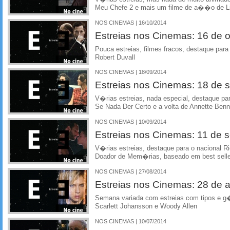
Meu Chefe 2 e mais um filme de a��o de 
NOS CINEMAS | 16/10/2014
Estreias nos Cinemas: 16 de 
Pouca estreias, filmes fracos, destaque par
Robert Duvall
NOS CINEMAS | 18/09/2014
Estreias nos Cinemas: 18 de 
V�rias estreias, nada especial, destaque 
Se Nada Der Certo e a volta de Annette Ben
NOS CINEMAS | 10/09/2014
Estreias nos Cinemas: 11 de 
V�rias estreias, destaque para o nacional R
Doador de Mem�rias, baseado em best selle
NOS CINEMAS | 27/08/2014
Estreias nos Cinemas: 28 de 
Semana variada com estreias com tipos e g�
Scarlett Johansson e Woody Allen
NOS CINEMAS | 10/07/2014