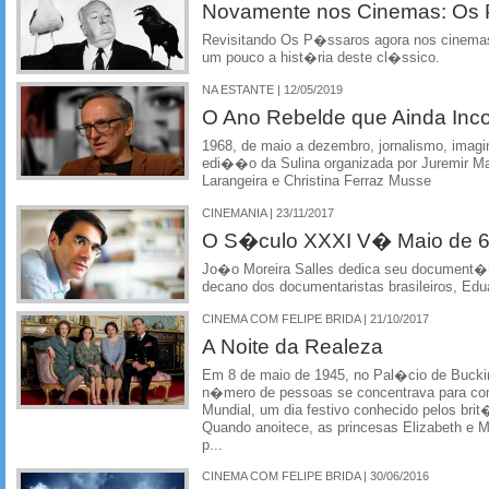
Novamente nos Cinemas: Os
Revisitando Os P�ssaros agora nos cinemas
um pouco a hist�ria deste cl�ssico.
NA ESTANTE | 12/05/2019
O Ano Rebelde que Ainda In
1968, de maio a dezembro, jornalismo, ima
edi��o da Sulina organizada por Juremir M
Larangeira e Christina Ferraz Musse
CINEMANIA | 23/11/2017
O S�culo XXXI V� Maio de 
Jo�o Moreira Salles dedica seu document�ri
decano dos documentaristas brasileiros, Edu
CINEMA COM FELIPE BRIDA | 21/10/2017
A Noite da Realeza
Em 8 de maio de 1945, no Pal�cio de Buck
n�mero de pessoas se concentrava para co
Mundial, um dia festivo conhecido pelos brit
Quando anoitece, as princesas Elizabeth e
p...
CINEMA COM FELIPE BRIDA | 30/06/2016