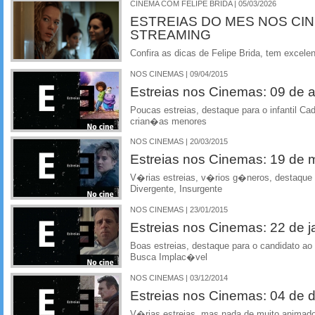
CINEMA COM FELIPE BRIDA | 05/03/2026
ESTREIAS DO MES NOS CI
STREAMING
Confira as dicas de Felipe Brida, tem excelen
NOS CINEMAS | 09/04/2015
Estreias nos Cinemas: 09 de ab
Poucas estreias, destaque para o infantil C
crian�as menores
NOS CINEMAS | 20/03/2015
Estreias nos Cinemas: 19 de
V�rias estreias, v�rios g�neros, destaque 
Divergente, Insurgente
NOS CINEMAS | 23/01/2015
Estreias nos Cinemas: 22 de j
Boas estreias, destaque para o candidato a
Busca Implac�vel
NOS CINEMAS | 03/12/2014
Estreias nos Cinemas: 04 de
V�rias estreias, mas nada de muito animado