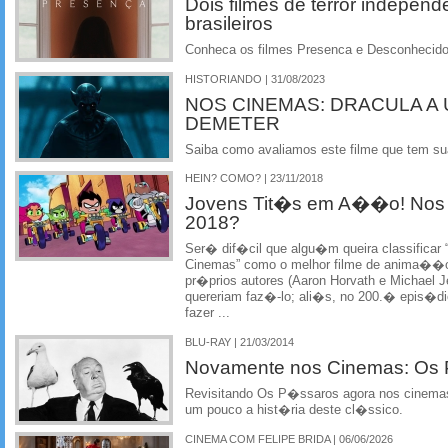
Dois filmes de terror indepen
brasileiros
Conheca os filmes Presenca e Desconhecido
HISTORIANDO | 31/08/2023
NOS CINEMAS: DRACULA A 
DEMETER
Saiba como avaliamos este filme que tem su
HEIN? COMO? | 23/11/2018
Jovens Tit�s em A��o! Nos 
2018?
Ser� dif�cil que algu�m queira classific
Cinemas” como o melhor filme de anima��o d
pr�prios autores (Aaron Horvath e Michael J
quereriam faz�-lo; ali�s, no 200.� epis�d
fazer ...
BLU-RAY | 21/03/2014
Novamente nos Cinemas: Os
Revisitando Os P�ssaros agora nos cinemas
um pouco a hist�ria deste cl�ssico.
CINEMA COM FELIPE BRIDA | 06/06/2026