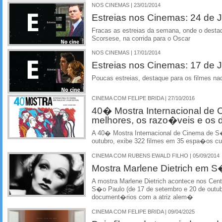
NOS CINEMAS | 23/01/2014
Estreias nos Cinemas: 24 de J
Fracas as estreias da semana, onde o desta
Scorsese, na corrida para o Oscar
NOS CINEMAS | 17/01/2014
Estreias nos Cinemas: 17 de J
Poucas estreias, destaque para os filmes n
CINEMA COM FELIPE BRIDA | 27/10/2016
40� Mostra Internacional de 
melhores, os razo�veis e os
A 40� Mostra Internacional de Cinema de S�
outubro, exibe 322 filmes em 35 espa�os cult
CINEMA COM RUBENS EWALD FILHO | 05/09/2014
Mostra Marlene Dietrich em 
A mostra Marlene Dietrich acontece nos Centr
S�o Paulo (de 17 de setembro e 20 de outubr
document�rios com a atriz alem�
CINEMA COM FELIPE BRIDA | 09/04/2025