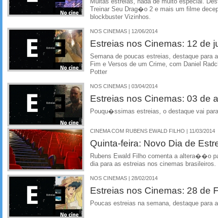
Muitas estreias, nada de muito especial. 
Treinar Seu Drag�o 2 e mais um filme dece
blockbuster Vizinhos.
NOS CINEMAS | 12/06/2014
Estreias nos Cinemas: 12 de 
Semana de poucas estreias, destaque para 
Fim e Versos de um Crime, com Daniel Radcli
Potter
NOS CINEMAS | 03/04/2014
Estreias nos Cinemas: 03 de ab
Pouqu�ssimas estreias, o destaque vai pa
CINEMA COM RUBENS EWALD FILHO | 11/03/2014
Quinta-feira: Novo Dia de Estr
Rubens Ewald Filho comenta a altera��o par
dia para as estreias nos cinemas brasileiros.
NOS CINEMAS | 28/02/2014
Estreias nos Cinemas: 28 de F
Poucas estreias na semana, destaque para