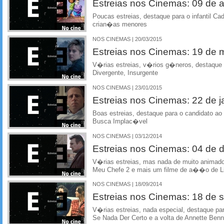
Estreias nos Cinemas: 09 de ab
Poucas estreias, destaque para o infantil C
crian�as menores
NOS CINEMAS | 20/03/2015
Estreias nos Cinemas: 19 de
V�rias estreias, v�rios g�neros, destaque 
Divergente, Insurgente
NOS CINEMAS | 23/01/2015
Estreias nos Cinemas: 22 de j
Boas estreias, destaque para o candidato a
Busca Implac�vel
NOS CINEMAS | 03/12/2014
Estreias nos Cinemas: 04 de
V�rias estreias, mas nada de muito animado
Meu Chefe 2 e mais um filme de a��o de 
NOS CINEMAS | 18/09/2014
Estreias nos Cinemas: 18 de 
V�rias estreias, nada especial, destaque 
Se Nada Der Certo e a volta de Annette Ben