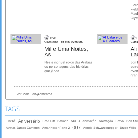
Flore
Field
MacL
Olymp
DVD
D
Classicline - 86 Min. Aventura
Class
Mil e Uma Noites,
Al
As
La
Neste incrível épico das Arábias,
Jon 
os personagens das histórias
estre
que j&aac...
aven
gran.
Ver Mais Lan�amentos
TAGS
Aniversário
bebê
Brad Pitt
Batman
ARGO
animação
Animação
Bravo
Ben Stil
007
Avatar, James Cameron
Amanhecer Parte 2
Arnold Schwarzenegger
Bruce Willis