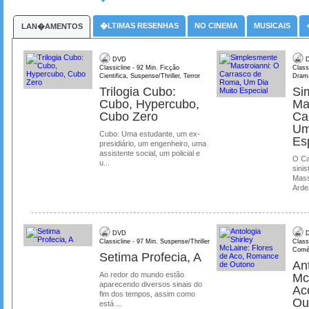
�LTIMAS RESENHAS
NO CINEMA
MUSICAIS
LAN�AMENTOS
DVD
D
Classicline - 92 Min. Ficção
Class
Cientifica, Suspense/Thriller, Terror
Dram
Trilogia Cubo:
Si
Cubo, Hypercubo,
Ma
Cubo Zero
Ca
Um
Cubo: Uma estudante, um ex-
Es
presidiário, um engenheiro, uma
assistente social, um policial e
O Ca
u...
sinis
Mass
Ardea
DVD
D
Classicline - 97 Min. Suspense/Thriller
Class
Comé
Setima Profecia, A
Ant
Ao redor do mundo estão
Mc
aparecendo diversos sinais do
Ac
fim dos tempos, assim como
Ou
está ...