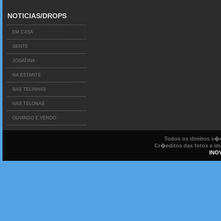
NOTICIAS/DROPS
EM CASA
GENTE
JOGATINA
NA ESTANTE
NAS TELINHAS
NAS TELONAS
OUVINDO E VENDO
Todos os direitos s
Cr�editos das fotos e ima
INO