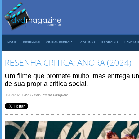
HOME
RESENHAS
CINEMA ESPECIAL
COLUNAS
ESPECIAIS
LANCAM
RESENHA CRITICA: ANORA (2024)
Um filme que promete muito, mas entrega uma
de sua propria critica social.
08/02/2025 04:23
•
Por Edinho Pasquale