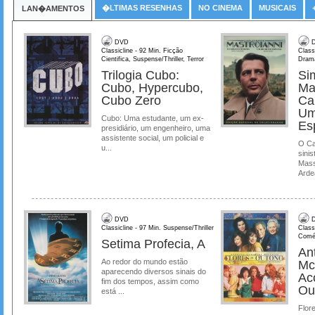
�LTIMAS RESENHAS
NO CINEMA
MUSICAIS
LAN�AMENTOS
DVD
D
Classicline - 92 Min. Ficção
Class
Cientifica, Suspense/Thriller, Terror
Dram
Trilogia Cubo:
Si
Cubo, Hypercubo,
Ma
Cubo Zero
Ca
Um
Cubo: Uma estudante, um ex-
Es
presidiário, um engenheiro, uma
assistente social, um policial e
O Ca
u...
sinis
Mass
Ardea
DVD
D
Classicline - 97 Min. Suspense/Thriller
Class
Comé
Setima Profecia, A
Ant
Ao redor do mundo estão
Mc
aparecendo diversos sinais do
Ac
fim dos tempos, assim como
Ou
está ...
Flore