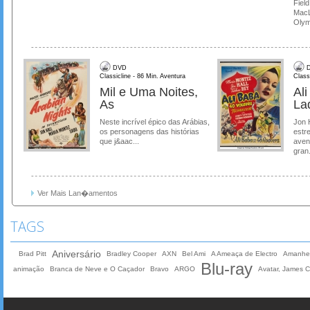
Field
MacL
Olymp
DVD
D
Classicline - 86 Min. Aventura
Class
Mil e Uma Noites,
Al
As
La
Neste incrível épico das Arábias,
Jon 
os personagens das histórias
estre
que j&aac...
aven
gran.
Ver Mais Lan�amentos
TAGS
Aniversário
Brad Pitt
Bradley Cooper
AXN
Bel Ami
A Ameaça de Electro
Amanhec
Blu-ray
animação
Branca de Neve e O Caçador
Bravo
ARGO
Avatar, James 