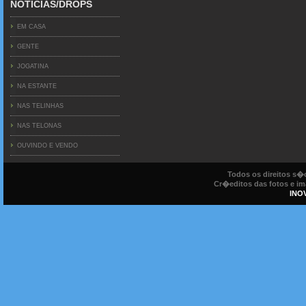
NOTICIAS/DROPS
EM CASA
GENTE
JOGATINA
NA ESTANTE
NAS TELINHAS
NAS TELONAS
OUVINDO E VENDO
Todos os direitos s
Cr�editos das fotos e ima
INO