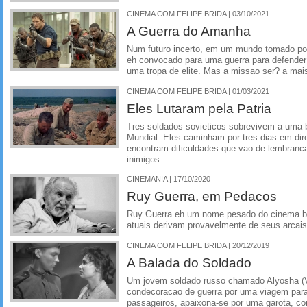
CINEMA COM FELIPE BRIDA | 03/10/2021
A Guerra do Amanha
Num futuro incerto, em um mundo tomado por
eh convocado para uma guerra para defende
uma tropa de elite. Mas a missao ser? a mai
CINEMA COM FELIPE BRIDA | 01/03/2021
Eles Lutaram pela Patria
Tres soldados sovieticos sobrevivem a uma 
Mundial. Eles caminham por tres dias em dir
encontram dificuldades que vao de lembranca
inimigos
CINEMANIA | 17/10/2020
Ruy Guerra, em Pedacos
Ruy Guerra eh um nome pesado do cinema br
atuais derivam provavelmente de seus arcais
CINEMA COM FELIPE BRIDA | 20/12/2019
A Balada do Soldado
Um jovem soldado russo chamado Alyosha (Vl
condecoracao de guerra por uma viagem para
passageiros, apaixona-se por uma garota, co