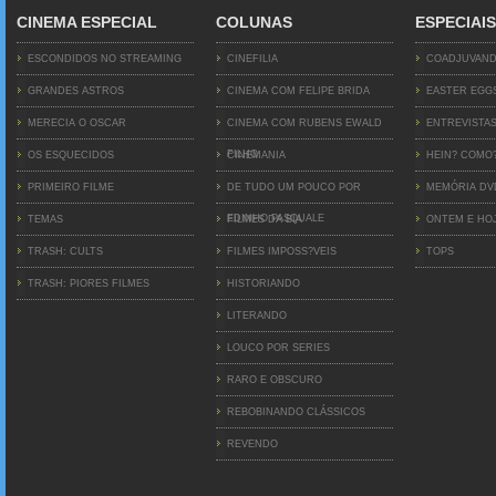
CINEMA ESPECIAL
COLUNAS
ESPECIAIS
ESCONDIDOS NO STREAMING
CINEFILIA
COADJUVAN
GRANDES ASTROS
CINEMA COM FELIPE BRIDA
EASTER EGG
MERECIA O OSCAR
CINEMA COM RUBENS EWALD
ENTREVISTA
FILHO
OS ESQUECIDOS
CINEMANIA
HEIN? COMO
PRIMEIRO FILME
DE TUDO UM POUCO POR
MEMÓRIA D
EDINHO PASQUALE
TEMAS
FILMES DA BIA
ONTEM E HO
TRASH: CULTS
FILMES IMPOSS?VEIS
TOPS
TRASH: PIORES FILMES
HISTORIANDO
LITERANDO
LOUCO POR SERIES
RARO E OBSCURO
REBOBINANDO CLÁSSICOS
REVENDO