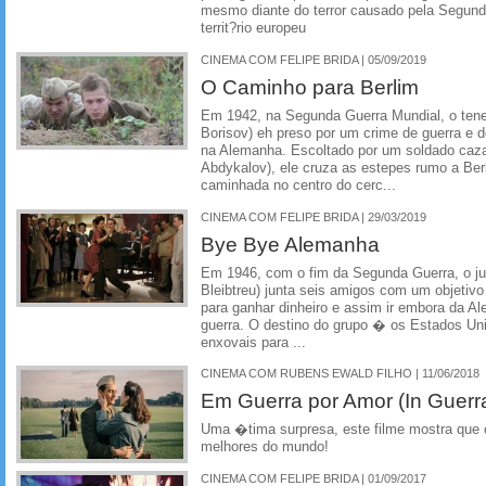
mesmo diante do terror causado pela Segund
territ?rio europeu
CINEMA COM FELIPE BRIDA | 05/09/2019
O Caminho para Berlim
Em 1942, na Segunda Guerra Mundial, o tene
Borisov) eh preso por um crime de guerra e 
na Alemanha. Escoltado por um soldado caz
Abdykalov), ele cruza as estepes rumo a Ber
caminhada no centro do cerc...
CINEMA COM FELIPE BRIDA | 29/03/2019
Bye Bye Alemanha
Em 1946, com o fim da Segunda Guerra, o j
Bleibtreu) junta seis amigos com um objetiv
para ganhar dinheiro e assim ir embora da 
guerra. O destino do grupo � os Estados U
enxovais para ...
CINEMA COM RUBENS EWALD FILHO | 11/06/2018
Em Guerra por Amor (In Guerr
Uma �tima surpresa, este filme mostra que 
melhores do mundo!
CINEMA COM FELIPE BRIDA | 01/09/2017