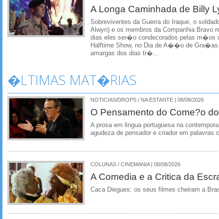
A Longa Caminhada de Billy L
Sobreviventes da Guerra do Iraque, o soldado
Alwyn) e os membros da Companhia Bravo r
dias eles ser�o condecorados pelas m�os d
Halftime Show, no Dia de A��o de Gra�as
amargas dos dias tr�...
�LTIMAS MAT�RIAS
NOTICIAS/DROPS / NA ESTANTE | 08/08/2026
O Pensamento do Come?o do
A prosa em lingua portuguesa na contempora
agudeza de pensador e criador em palavras 
COLUNAS / CINEMANIA | 08/08/2026
A Comedia e a Critica da Escra
Caca Diegues: os seus filmes cheiram a Bra