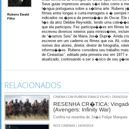
Seus guias impressos anuais s�o tidos como a me
l�ngua portuguesa sobre a s�tima arte. Rubens j� 
filmes entre longas e curta-metragens e � sempre re
Rubens Ewald
indicados na �poca da premia��o do Oscar. Ele c
Filho
f�s da atriz Debbie Reynolds, tendo uma cole��o 
que ela participou. Fez participa��es em filmes br
escreveu diversos roteiros para miniss�ries, incl
de “�ramos Seis” de Maria Jos� Dupr�. Ainda c
escrever em um caderno os filmes que via. Ali, col
nomes dos atores, diretor, diretor de fotografia, rotei
informa��es. Rubens considera seu trabalho mais 
de Cineastas”, editado pela primeira vez em 1977 e 
atualizado, continuando a ser o �nico de seu g�ner
RELACIONADOS
CINEMA COM RUBENS EWALD FILHO | 25/04/2018
RESENHA CR�TICA: Vingadore
(Avengers: Infinity War)
Confira na resenha de Jo�o Felipe Marques
NOS CINEMAS | 24/04/2019