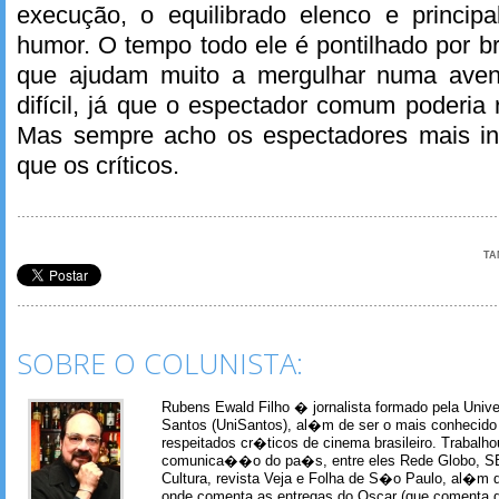
execução, o equilibrado elenco e princip
humor. O tempo todo ele é pontilhado por b
que ajudam muito a mergulhar numa aven
difícil, já que o espectador comum poderia 
Mas sempre acho os espectadores mais int
que os críticos.
TA
SOBRE O COLUNISTA:
Rubens Ewald Filho � jornalista formado pela Univ
Santos (UniSantos), al�m de ser o mais conhecido
respeitados cr�ticos de cinema brasileiro. Trabal
comunica��o do pa�s, entre eles Rede Globo, S
Cultura, revista Veja e Folha de S�o Paulo, al�m 
onde comenta as entregas do Oscar (que comenta 