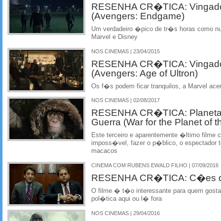
RESENHA CR�TICA: Vingador
(Avengers: Endgame)
Um verdadeiro �pico de tr�s horas como n
Marvel e Disney
NOS CINEMAS | 23/04/2015
RESENHA CR�TICA: Vingadore
(Avengers: Age of Ultron)
Os f�s podem ficar tranquilos, a Marvel ac
NOS CINEMAS | 02/08/2017
RESENHA CR�TICA: Planeta
Guerra (War for the Planet of 
Este terceiro e aparentemente �ltimo filme 
imposs�vel, fazer o p�blico, o espectador to
macacos
CINEMA COM RUBENS EWALD FILHO | 07/09/2016
RESENHA CR�TICA: C�es de
O filme � t�o interessante para quem gosta 
pol�tica aqui ou l� fora
NOS CINEMAS | 29/04/2016