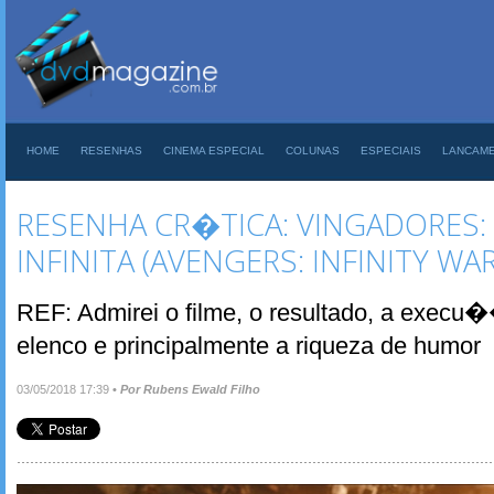
HOME
RESENHAS
CINEMA ESPECIAL
COLUNAS
ESPECIAIS
LANCAM
RESENHA CR�TICA: VINGADORES:
INFINITA (AVENGERS: INFINITY WAR
REF: Admirei o filme, o resultado, a execu�
elenco e principalmente a riqueza de humor
03/05/2018 17:39
•
Por Rubens Ewald Filho