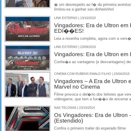
� um desrespeito ao f� da primeira aventur
limitou-se a ganhar seu dinheirinho!
LINK EXTERNO | 13/10/2015
Vingadores: Era de Ultron e
EDI��ES!
Leia a resenha completa, agora com a vers�o
LINK EXTERNO | 23/09/2015
Vingadores: Era de Ultron em
Conhe�a as vantagens (e desvantagens) de
CINEMA COM RUBENS EWALD FILHO | 23/04/2015
Vingadores – A Era de Ultron 
Marvel no Cinema
Filme provoca o del�rio dos leitores que v
videogame, que tem a fun��o de encerrar a
NAS TELONAS | 23/10/2014
Os Vingadores: Era de Ultron - 
(Estendido)
Confira o primeiro trailer do esperado filme