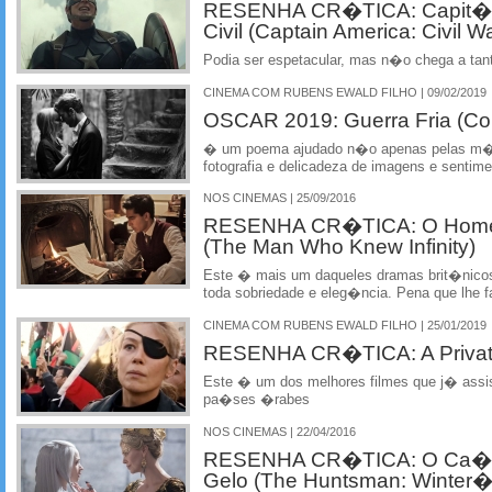
RESENHA CR�TICA: Capit�o
Civil (Captain America: Civil W
Podia ser espetacular, mas n�o chega a tant
CINEMA COM RUBENS EWALD FILHO | 09/02/2019
OSCAR 2019: Guerra Fria (Co
� um poema ajudado n�o apenas pelas m�s
fotografia e delicadeza de imagens e senti
NOS CINEMAS | 25/09/2016
RESENHA CR�TICA: O Homem 
(The Man Who Knew Infinity)
Este � mais um daqueles dramas brit�nicos
toda sobriedade e eleg�ncia. Pena que lhe f
CINEMA COM RUBENS EWALD FILHO | 25/01/2019
RESENHA CR�TICA: A Privat
Este � um dos melhores filmes que j� assis
pa�ses �rabes
NOS CINEMAS | 22/04/2016
RESENHA CR�TICA: O Ca�ad
Gelo (The Huntsman: Winter�