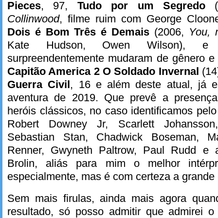
Pieces
, 97,
Tudo por um Segredo
(
Collinwood
, filme ruim com George Cloon
Dois é Bom Três é Demais
(2006,
You, 
Kate Hudson, Owen Wilson), e 
surpreendentemente mudaram de gênero e 
Capitão America 2 O Soldado Invernal
(14
Guerra Civil
, 16 e além deste atual, já 
aventura de 2019. Que prevê a presenç
heróis clássicos, no caso identificamos pel
Robert Downey Jr, Scarlett Johansson
Sebastian Stan, Chadwick Boseman, Ma
Renner, Gwyneth Paltrow, Paul Rudd e a
Brolin, aliás para mim o melhor intérp
especialmente, mas é com certeza a grande e
Sem mais firulas, ainda mais agora quan
resultado, só posso admitir que admirei o 