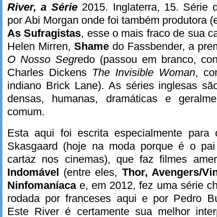
River, a Série
2015. Inglaterra, 15. Série d
por Abi Morgan onde foi também produtora (e
As Sufragistas
, esse o mais fraco de sua ca
Helen Mirren,
Shame
do Fassbender, a pre
O Nosso Segr
edo (passou em branco, cont
Charles Dickens
The Invisible Woman
, co
indiano Brick Lane). As séries inglesas s
densas, humanas, dramáticas e geralme
comum.
Esta aqui foi escrita especialmente para 
Skasgaard (hoje na moda porque é o pa
cartaz nos cinemas), que faz filmes am
Indomável
(entre eles,
Thor, Avengers/Vin
Ninfomaníaca
e, em 2012, fez uma série 
rodada por franceses aqui e por Pedro B
Este River é certamente sua melhor interp