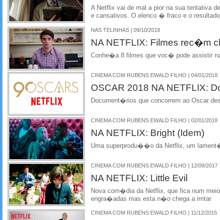
A Netflix vai de mal a pior na sua tentativa d
e cansativos. O elenco � fraco e o result
NAS TELINHAS | 09/10/2018
NA NETFLIX: Filmes rec�m 
Conhe�a 8 filmes que voc� pode assistir na
CINEMA COM RUBENS EWALD FILHO | 04/01/2018
OSCAR 2018 NA NETFLIX: D
Document�rios que concorrem ao Oscar dest
CINEMA COM RUBENS EWALD FILHO | 02/01/2018
NA NETFLIX: Bright (Idem)
Uma superprodu��o da Netflix, um lamen
CINEMA COM RUBENS EWALD FILHO | 12/09/2017
NA NETFLIX: Little Evil
Nova com�dia da Netflix, que fica num mei
engra�adas mas esta n�o chega a irritar
CINEMA COM RUBENS EWALD FILHO | 11/12/2015