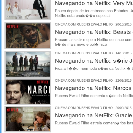
Navegando na Netflix: Very M
Pouco depois de ter estreado nos Estados U
Netflix esta produ��o especial
CINEMA COM RUBENS EWALD FILHO | 20/10/2015
Navegando na Netflix: Beasts 
Procure assistir e que a Netflix continue co
h� de mais novo e pol�mico
CINEMA COM RUBENS EWALD FILHO | 14/10/2015
Navegando na Netflix: s�rie J
Fica a li��o: nem toda s�rie da Netflix � 
CINEMA COM RUBENS EWALD FILHO | 22/09/2015
Navegando na Netflix: Narcos
Rubens Ewald Filho comenta s�rie da Netfli
CINEMA COM RUBENS EWALD FILHO | 20/09/2015
Navegando na NetFlix: Gracie
Rubens Ewald Filho estreia coment�rios bas