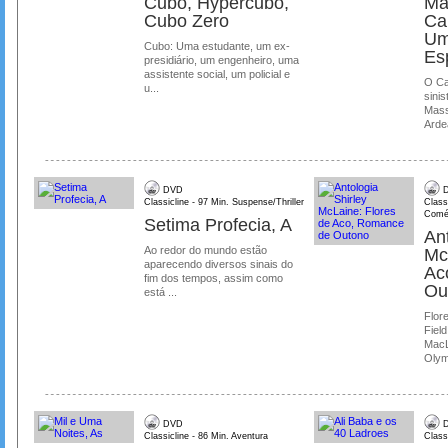
Cubo, Hypercubo,
Ma
Cubo Zero
Ca
Um
Cubo: Uma estudante, um ex-
Es
presidiário, um engenheiro, uma
assistente social, um policial e
O Ca
u...
sinis
Mass
Ardea
DVD
D
Classicline - 97 Min. Suspense/Thriller
Class
Comé
Setima Profecia, A
Ant
Ao redor do mundo estão
Mc
aparecendo diversos sinais do
Ac
fim dos tempos, assim como
Ou
está ...
Flore
Field
MacL
Olymp
DVD
D
Classicline - 86 Min. Aventura
Class