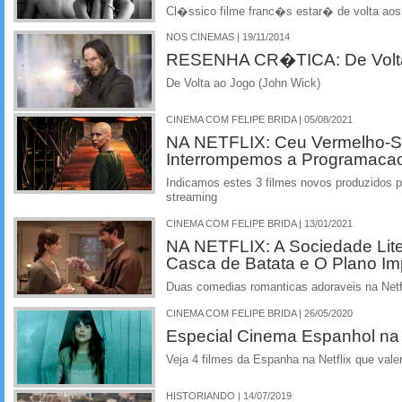
Cl�ssico filme franc�s estar� de volta aos 
NOS CINEMAS | 19/11/2014
RESENHA CR�TICA: De Volta 
De Volta ao Jogo (John Wick)
CINEMA COM FELIPE BRIDA | 05/08/2021
NA NETFLIX: Ceu Vermelho-S
Interrompemos a Programaca
Indicamos estes 3 filmes novos produzidos pe
streaming
CINEMA COM FELIPE BRIDA | 13/01/2021
NA NETFLIX: A Sociedade Liter
Casca de Batata e O Plano Imp
Duas comedias romanticas adoraveis na Netf
CINEMA COM FELIPE BRIDA | 26/05/2020
Especial Cinema Espanhol na 
Veja 4 filmes da Espanha na Netflix que vale
HISTORIANDO | 14/07/2019