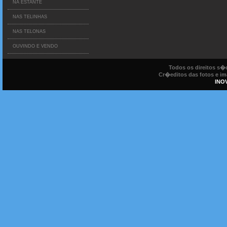
NA ESTANTE
NAS TELINHAS
NAS TELONAS
OUVINDO E VENDO
Todos os direitos s
Cr�editos das fotos e ima
INO