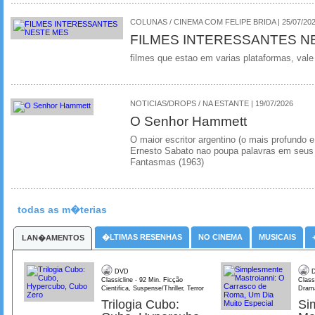
COLUNAS / CINEMA COM FELIPE BRIDA | 25/07/20
FILMES INTERESSANTES N
filmes que estao em varias plataformas, vale
NOTICIAS/DROPS / NA ESTANTE | 19/07/2026
O Senhor Hammett
O maior escritor argentino (o mais profundo e
Ernesto Sabato nao poupa palavras em seus 
Fantasmas (1963)
todas as m�terias
�LTIMAS RESENHAS
NO CINEMA
MUSICAIS
LAN�AMENTOS
DVD
D
Classicline - 92 Min. Ficção
Class
Cientifica, Suspense/Thriller, Terror
Dram
Trilogia Cubo:
Si