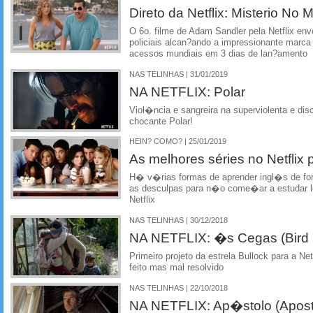
Direto da Netflix: Misterio No 
O 6o. filme de Adam Sandler pela Netflix en
policiais alcan?ando a impressionante marca
acessos mundiais em 3 dias de lan?amento
NAS TELINHAS | 31/01/2019
NA NETFLIX: Polar
Viol�ncia e sangreira na superviolenta e dis
chocante Polar!
HEIN? COMO? | 25/01/2019
As melhores séries no Netflix 
H� v�rias formas de aprender ingl�s de forma
as desculpas para n�o come�ar a estudar 
Netflix
NAS TELINHAS | 30/12/2018
NA NETFLIX: �s Cegas (Bird
Primeiro projeto da estrela Bullock para a Ne
feito mas mal resolvido
NAS TELINHAS | 22/10/2018
NA NETFLIX: Ap�stolo (Apost