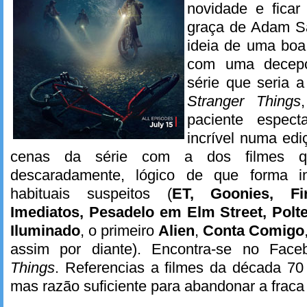
novidade e fica
graça de Adam Sa
ideia de uma boa
com uma decep
série que seria 
Stranger Things
paciente espec
incrível numa ed
cenas da série com a dos filmes q
descaradamente, lógico de que forma i
habituais suspeitos (
ET, Goonies, Fir
Imediatos, Pesadelo em Elm Street, Polte
Iluminado
, o primeiro
Alien
,
Conta Comigo
assim por diante). Encontra-se no Fa
Things
. Referencias a filmes da década 70 
mas razão suficiente para abandonar a fraca 