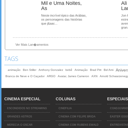
Mil e Uma Noites,
Al
As
La
Neste incrível épico das Arábias,
Jon 
os personagens das histórias
estre
que j&aac...
aven
gran.
Ver Mais Lan�amentos
TAGS
Aniver
animação
Ben Stiller
Anthony Gonzalez
bebê
Animação
Brad Pitt
Bel Ami
Branca de Neve e O Caçador
ARGO
Avatar, James Cameron
AXN
Arnold Schwarzeneg
CINEMA ESPECIAL
COLUNAS
ESPECIAIS
ESCONDIDOS NO STREAMING
CINEFILIA
COADJUVAN
GRANDES ASTROS
CINEMA COM FELIPE BRIDA
EASTER EGG
MERECIA O OSCAR
CINEMA COM RUBENS EWALD
ENTREVISTA