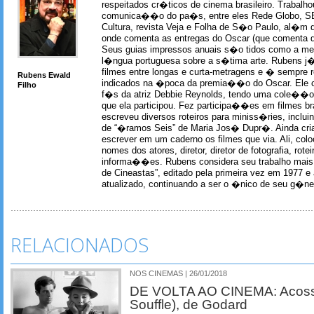
respeitados cr�ticos de cinema brasileiro. Trabal
comunica��o do pa�s, entre eles Rede Globo, S
Cultura, revista Veja e Folha de S�o Paulo, al�m 
onde comenta as entregas do Oscar (que comenta 
Seus guias impressos anuais s�o tidos como a me
l�ngua portuguesa sobre a s�tima arte. Rubens j� 
filmes entre longas e curta-metragens e � sempre re
Rubens Ewald
indicados na �poca da premia��o do Oscar. Ele c
Filho
f�s da atriz Debbie Reynolds, tendo uma cole��o 
que ela participou. Fez participa��es em filmes br
escreveu diversos roteiros para miniss�ries, incl
de “�ramos Seis” de Maria Jos� Dupr�. Ainda c
escrever em um caderno os filmes que via. Ali, col
nomes dos atores, diretor, diretor de fotografia, rotei
informa��es. Rubens considera seu trabalho mais 
de Cineastas”, editado pela primeira vez em 1977 e 
atualizado, continuando a ser o �nico de seu g�ner
RELACIONADOS
NOS CINEMAS | 26/01/2018
DE VOLTA AO CINEMA: Acoss
Souffle), de Godard