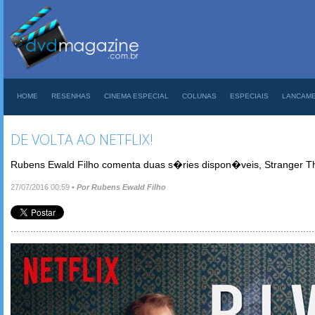
HOME
RESENHAS
CINEMA ESPECIAL
COLUNAS
ESPECIAIS
LANCAM
DE VOLTA AO NETFLIX!
Rubens Ewald Filho comenta duas s�ries dispon�veis, Stranger Th
27/07/2016 00:59
•
Por Rubens Ewald Filho