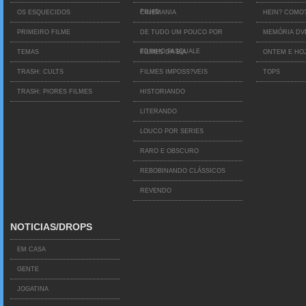
FILHO
OS ESQUECIDOS
CINEMANIA
HEIN? COMO
PRIMEIRO FILME
DE TUDO UM POUCO POR
MEMÓRIA D
EDINHO PASQUALE
TEMAS
FILMES DA BIA
ONTEM E HO
TRASH: CULTS
FILMES IMPOSS?VEIS
TOPS
TRASH: PIORES FILMES
HISTORIANDO
LITERANDO
LOUCO POR SERIES
RARO E OBSCURO
REBOBINANDO CLÁSSICOS
REVENDO
NOTICIAS/DROPS
EM CASA
GENTE
JOGATINA