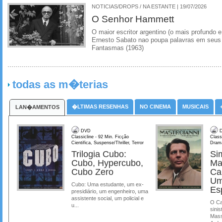
NOTICIAS/DROPS / NA ESTANTE | 19/07/2026
O Senhor Hammett
O maior escritor argentino (o mais profundo e
Ernesto Sabato nao poupa palavras em seus 
Fantasmas (1963)
todas as m�terias
�LTIMAS RESENHAS
NO CINEMA
MUSICAIS
LAN�AMENTOS
DVD
D
Classicline - 92 Min. Ficção
Class
Cientifica, Suspense/Thriller, Terror
Dram
Trilogia Cubo:
Si
Cubo, Hypercubo,
Ma
Cubo Zero
Ca
Um
Cubo: Uma estudante, um ex-
Es
presidiário, um engenheiro, uma
assistente social, um policial e
O Ca
u...
sinis
Mass