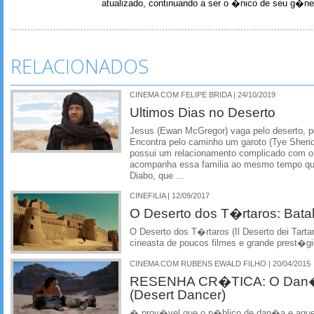
atualizado, continuando a ser o �nico de seu g�ner
RELACIONADOS
CINEMA COM FELIPE BRIDA | 24/10/2019
Ultimos Dias no Deserto
Jesus (Ewan McGregor) vaga pelo deserto, p
Encontra pelo caminho um garoto (Tye Sheri
possui um relacionamento complicado com o 
acompanha essa familia ao mesmo tempo que
Diabo, que ...
CINEFILIA | 12/09/2017
O Deserto dos T�rtaros: Bat
O Deserto dos T�rtaros (Il Deserto dei Tartari
cineasta de poucos filmes e grande prest�g
CINEMA COM RUBENS EWALD FILHO | 20/04/2015
RESENHA CR�TICA: O Dan�a
(Desert Dancer)
� prov�vel que o p�blico de dan�a e aquel