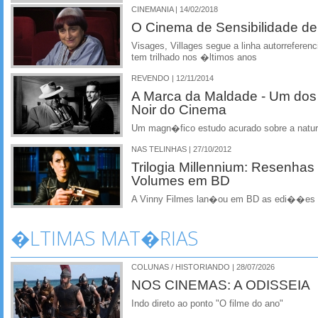
CINEMANIA | 14/02/2018
O Cinema de Sensibilidade de
Visages, Villages segue a linha autorreferen
tem trilhado nos �ltimos anos
REVENDO | 12/11/2014
A Marca da Maldade - Um dos
Noir do Cinema
Um magn�fico estudo acurado sobre a natur
NAS TELINHAS | 27/10/2012
Trilogia Millennium: Resenhas
Volumes em BD
A Vinny Filmes lan�ou em BD as edi��es s
�LTIMAS MAT�RIAS
COLUNAS / HISTORIANDO | 28/07/2026
NOS CINEMAS: A ODISSEIA
Indo direto ao ponto "O filme do ano"