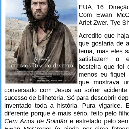
EUA, 16. Direção
Com Ewan McGre
Arlet Zwer. Tye S
Acredito que haja
que gostaria de a
tema, mas eles s
satisfazem o e
besteira que foi
menos eu fiquei
que mostrava u
conversado com Jesus ao sofrer acidente 
sucesso de bilheteria. Só para descobrir dep
inventado toda a história. Pura vigarice.
diferente porque é mais sério, feito pelo filh
Cem Anos de Solidão
e estrelado pelo sem
Ewan McGregor (e ainda por cima fotogr