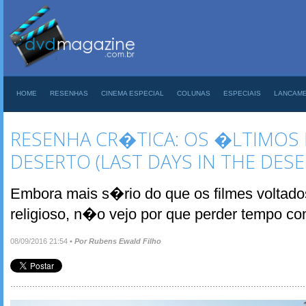
HOME
RESENHAS
CINEMA ESPECIAL
COLUNAS
ESPECIAIS
LANCAM
RESENHA CR�TICA: OS �LTIMOS 
DESERTO (LAST DAYS IN THE DESE
Embora mais s�rio do que os filmes voltad
religioso, n�o vejo por que perder tempo co
08/09/2016 21:54
•
Por Rubens Ewald Filho