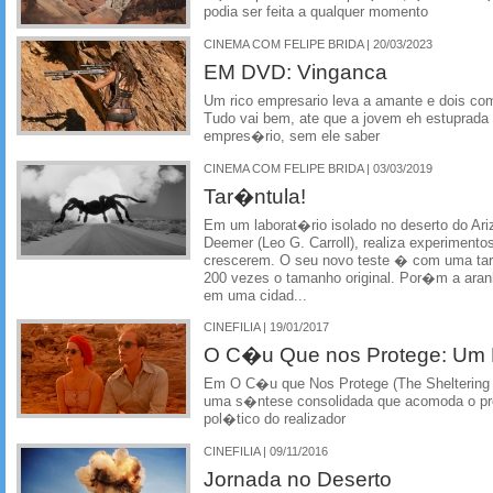
podia ser feita a qualquer momento
CINEMA COM FELIPE BRIDA | 20/03/2023
EM DVD: Vinganca
Um rico empresario leva a amante e dois co
Tudo vai bem, ate que a jovem eh estuprada
empres�rio, sem ele saber
CINEMA COM FELIPE BRIDA | 03/03/2019
Tar�ntula!
Em um laborat�rio isolado no deserto do Ari
Deemer (Leo G. Carroll), realiza experiment
crescerem. O seu novo teste � com uma ta
200 vezes o tamanho original. Por�m a aran
em uma cidad...
CINEFILIA | 19/01/2017
O C�u Que nos Protege: Um 
Em O C�u que Nos Protege (The Sheltering
uma s�ntese consolidada que acomoda o pro
pol�tico do realizador
CINEFILIA | 09/11/2016
Jornada no Deserto