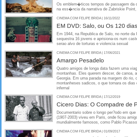
Os emblem�ticos tempos de passagem da d
na ess�ncia da narrativa de Zabriskie Point,
CINEMA COM FELIPE BRIDA | 16/11/2022
EM DVD: Salo, ou Os 120 di
Em 1944, na Republica de Salo, no norte da I
sequestra 16 jovens e aprisiona-os num caste
serao alvo de torturas e violencia sexual
CINEMA COM FELIPE BRIDA | 17/06/2021
Amargo Pesadelo
Quatro amigos de longa data fazem uma viage
montanhas. Eles querem descer, de canoa, as
Georgia. Em uma parada na margem do rio, o 
montanheses sadicos, o que tornara os dia
infernal
CINEMA COM FELIPE BRIDA | 17/12/2019
Cicero Dias: O Compadre de 
Documentario sobre o longo per?odo em que o
(1907-2003) viveu em Paris, onde ficou amigo
mundialmente famosos, como Pablo Picasso 
CINEMA COM FELIPE BRIDA | 01/09/2017