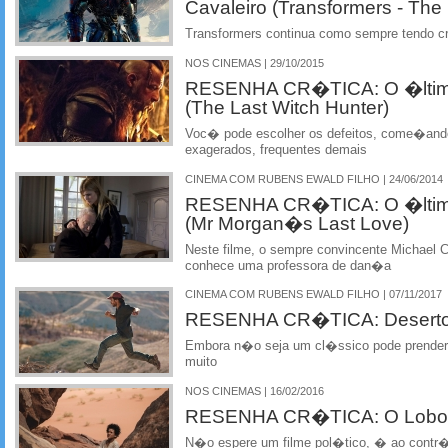
Cavaleiro (Transformers - The 
Transformers continua como sempre tendo c
NOS CINEMAS | 29/10/2015
RESENHA CR�TICA: O �ltim
(The Last Witch Hunter)
Voc� pode escolher os defeitos, come�ando 
exagerados, frequentes demais
CINEMA COM RUBENS EWALD FILHO | 24/06/2014
RESENHA CR�TICA: O �ltimo
(Mr Morgan�s Last Love)
Neste filme, o sempre convincente Michael
conhece uma professora de dan�a
CINEMA COM RUBENS EWALD FILHO | 07/11/2017
RESENHA CR�TICA: Deserto 
Embora n�o seja um cl�ssico pode prende
muito
NOS CINEMAS | 16/02/2016
RESENHA CR�TICA: O Lobo d
N�o espere um filme pol�tico, � ao contr�