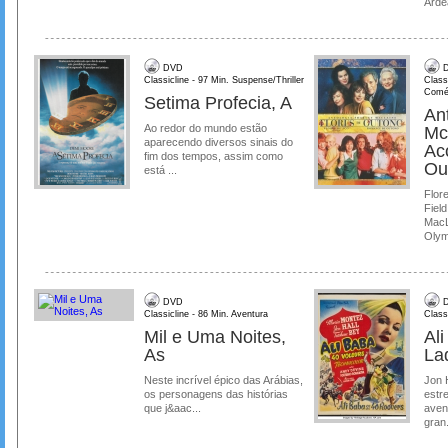
Ardea
DVD
D
Classicline - 97 Min. Suspense/Thriller
Class
Comé
Setima Profecia, A
Ant
Ao redor do mundo estão
Mc
aparecendo diversos sinais do
Ac
fim dos tempos, assim como
Ou
está ...
Flore
Field
MacL
Olymp
DVD
D
Classicline - 86 Min. Aventura
Class
Mil e Uma Noites,
Al
As
La
Neste incrível épico das Arábias,
Jon 
os personagens das histórias
estre
que j&aac...
aven
gran.