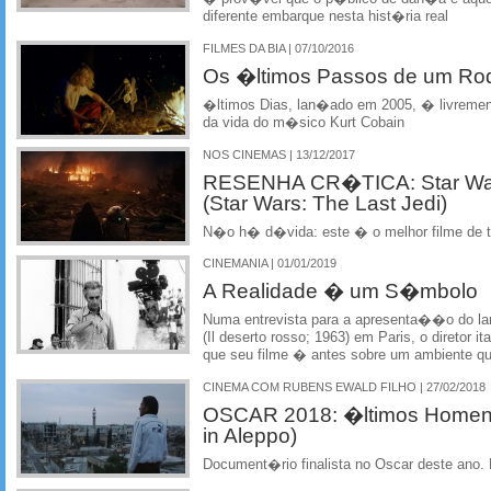
diferente embarque nesta hist�ria real
FILMES DA BIA | 07/10/2016
Os �ltimos Passos de um Ro
�ltimos Dias, lan�ado em 2005, � livrement
da vida do m�sico Kurt Cobain
NOS CINEMAS | 13/12/2017
RESENHA CR�TICA: Star War
(Star Wars: The Last Jedi)
N�o h� d�vida: este � o melhor filme de t
CINEMANIA | 01/01/2019
A Realidade � um S�mbolo
Numa entrevista para a apresenta��o do l
(Il deserto rosso; 1963) em Paris, o diretor i
que seu filme � antes sobre um ambiente 
CINEMA COM RUBENS EWALD FILHO | 27/02/2018
OSCAR 2018: �ltimos Homens
in Aleppo)
Document�rio finalista no Oscar deste ano.