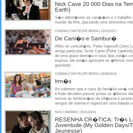
Nick Cave 20 000 Dias na Ter
Earth)
S�o admir�veis as can��es e o trabalho da
mundo da Arte, passando uma atmosfera int
CINEMA COM FELIPE BRIDA | 22/02/2017
De Cani�o e Sambur�
Aflito no consult�rio, Peter Ingersoll (Jerry
amigo particular, Scott Carter (Peter Lawford
de uma grave doen�a e seus dias est�o co
esposa, ele ent�o aproveita os �ltimos mo
gastando...
CINEMA COM FELIPE BRIDA | 04/08/2016
Irm�s
Ao saberem que a casa da fam�lia ser� co
e Kate decidem passar juntas os �ltimos dia
reviver as lembran�as da inf�ncia e juvent
amigos de outrora e organizam uma balada
NOS CINEMAS | 25/11/2015
RESENHA CR�TICA: Tr�s L
Juventude (My Golden Days/Tr
Jeunesse)