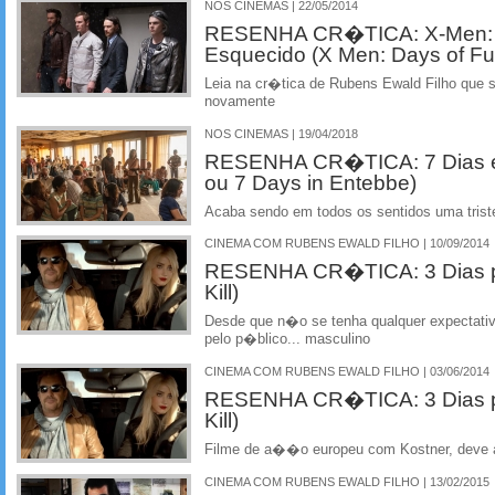
NOS CINEMAS | 22/05/2014
RESENHA CR�TICA: X-Men: D
Esquecido (X Men: Days of Fu
Leia na cr�tica de Rubens Ewald Filho que
novamente
NOS CINEMAS | 19/04/2018
RESENHA CR�TICA: 7 Dias e
ou 7 Days in Entebbe)
Acaba sendo em todos os sentidos uma tri
CINEMA COM RUBENS EWALD FILHO | 10/09/2014
RESENHA CR�TICA: 3 Dias pa
Kill)
Desde que n�o se tenha qualquer expectati
pelo p�blico... masculino
CINEMA COM RUBENS EWALD FILHO | 03/06/2014
RESENHA CR�TICA: 3 Dias pa
Kill)
Filme de a��o europeu com Kostner, deve a
CINEMA COM RUBENS EWALD FILHO | 13/02/2015