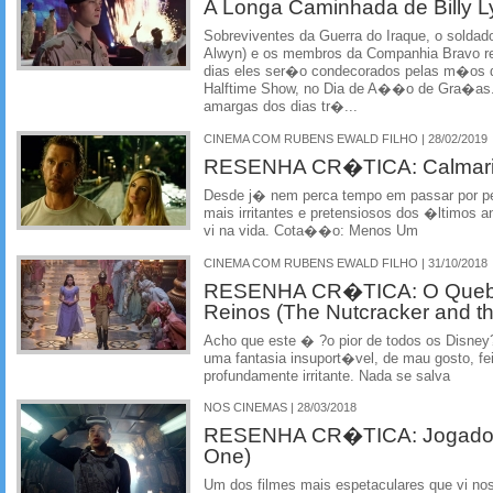
A Longa Caminhada de Billy L
Sobreviventes da Guerra do Iraque, o soldado
Alwyn) e os membros da Companhia Bravo r
dias eles ser�o condecorados pelas m�os d
Halftime Show, no Dia de A��o de Gra�as
amargas dos dias tr�...
CINEMA COM RUBENS EWALD FILHO | 28/02/2019
RESENHA CR�TICA: Calmaria 
Desde j� nem perca tempo em passar por pe
mais irritantes e pretensiosos dos �ltimos 
vi na vida. Cota��o: Menos Um
CINEMA COM RUBENS EWALD FILHO | 31/10/2018
RESENHA CR�TICA: O Quebra
Reinos (The Nutcracker and t
Acho que este � ?o pior de todos os Disney
uma fantasia insuport�vel, de mau gosto, fe
profundamente irritante. Nada se salva
NOS CINEMAS | 28/03/2018
RESENHA CR�TICA: Jogador 
One)
Um dos filmes mais espetaculares que vi no