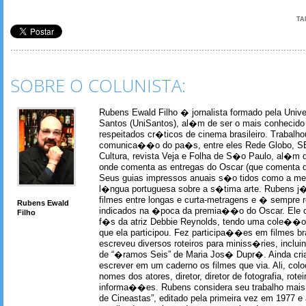
TA
SOBRE O COLUNISTA:
Rubens Ewald Filho � jornalista formado pela Univ
Santos (UniSantos), al�m de ser o mais conhecido
respeitados cr�ticos de cinema brasileiro. Trabal
comunica��o do pa�s, entre eles Rede Globo, S
Cultura, revista Veja e Folha de S�o Paulo, al�m 
onde comenta as entregas do Oscar (que comenta 
Seus guias impressos anuais s�o tidos como a me
l�ngua portuguesa sobre a s�tima arte. Rubens j� 
filmes entre longas e curta-metragens e � sempre re
Rubens Ewald
indicados na �poca da premia��o do Oscar. Ele c
Filho
f�s da atriz Debbie Reynolds, tendo uma cole��o 
que ela participou. Fez participa��es em filmes br
escreveu diversos roteiros para miniss�ries, incl
de “�ramos Seis” de Maria Jos� Dupr�. Ainda c
escrever em um caderno os filmes que via. Ali, col
nomes dos atores, diretor, diretor de fotografia, rotei
informa��es. Rubens considera seu trabalho mais 
de Cineastas”, editado pela primeira vez em 1977 e 