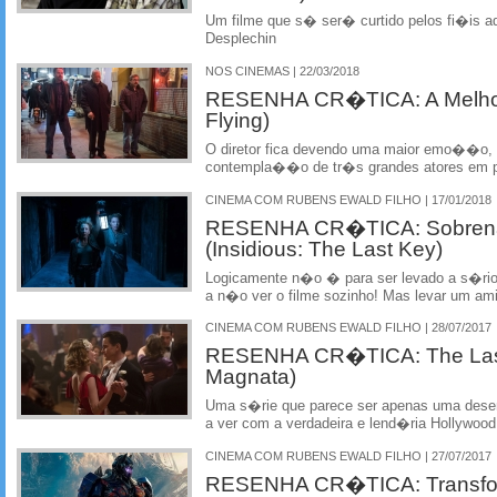
Um filme que s� ser� curtido pelos fi�is ad
Desplechin
NOS CINEMAS | 22/03/2018
RESENHA CR�TICA: A Melhor 
Flying)
O diretor fica devendo uma maior emo��o, 
contempla��o de tr�s grandes atores em p
CINEMA COM RUBENS EWALD FILHO | 17/01/2018
RESENHA CR�TICA: Sobrenat
(Insidious: The Last Key)
Logicamente n�o � para ser levado a s�rio
a n�o ver o filme sozinho! Mas levar um ami
CINEMA COM RUBENS EWALD FILHO | 28/07/2017
RESENHA CR�TICA: The Last
Magnata)
Uma s�rie que parece ser apenas uma dese
a ver com a verdadeira e lend�ria Hollywood
CINEMA COM RUBENS EWALD FILHO | 27/07/2017
RESENHA CR�TICA: Transfor