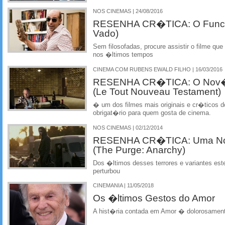
NOS CINEMAS | 24/08/2016
RESENHA CR�TICA: O Funci
Vado)
Sem filosofadas, procure assistir o filme q
nos �ltimos tempos
CINEMA COM RUBENS EWALD FILHO | 16/03/2016
RESENHA CR�TICA: O Nov�
(Le Tout Nouveau Testament)
� um dos filmes mais originais e cr�ticos 
obrigat�rio para quem gosta de cinema.
NOS CINEMAS | 02/12/2014
RESENHA CR�TICA: Uma Noit
(The Purge: Anarchy)
Dos �ltimos desses terrores e variantes este
perturbou
CINEMANIA | 11/05/2018
Os �ltimos Gestos do Amor
A hist�ria contada em Amor � dolorosamen