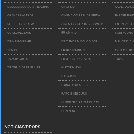
ESCONDIDOS NO STREAMING
CINEFILIA
COADJUVAN
GRANDES ASTROS
CINEMA COM FELIPE BRIDA
EASTER EGG
MERECIA O OSCAR
CINEMA COM RUBENS EWALD
ENTREVISTA
FILHO
OS ESQUECIDOS
CINEMANIA
HEIN? COMO
PRIMEIRO FILME
DE TUDO UM POUCO POR
MEMÓRIA D
EDINHO PASQUALE
TEMAS
FILMES DA BIA
ONTEM E HO
TRASH: CULTS
FILMES IMPOSS?VEIS
TOPS
TRASH: PIORES FILMES
HISTORIANDO
LITERANDO
LOUCO POR SERIES
RARO E OBSCURO
REBOBINANDO CLÁSSICOS
REVENDO
NOTICIAS/DROPS