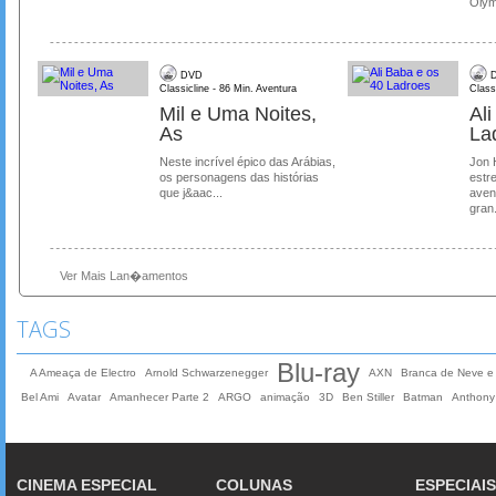
Olymp
DVD
D
Classicline - 86 Min. Aventura
Class
Mil e Uma Noites,
Al
As
La
Neste incrível épico das Arábias,
Jon 
os personagens das histórias
estre
que j&aac...
aven
gran.
Ver Mais Lan�amentos
TAGS
Blu-ray
A Ameaça de Electro
Arnold Schwarzenegger
AXN
Branca de Neve e
Bel Ami
Avatar
Amanhecer Parte 2
ARGO
animação
3D
Ben Stiller
Batman
Anthony
CINEMA ESPECIAL
COLUNAS
ESPECIAIS