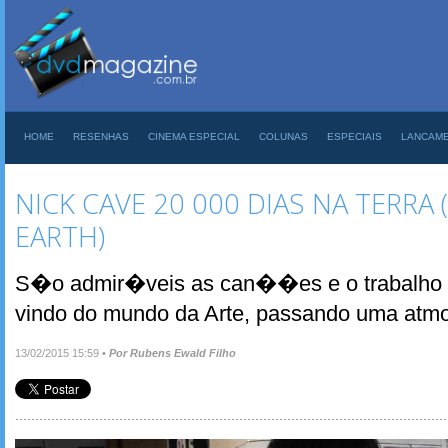
HOME
RESENHAS
CINEMA ESPECIAL
COLUNAS
ESPECIAIS
LANCAM
NICK CAVE 20 000 DIAS NA TERRA 
EARTH)
S�o admir�veis as can��es e o trabalho d
vindo do mundo da Arte, passando uma atmo
13/02/2015 15:59
•
Por Rubens Ewald Filho