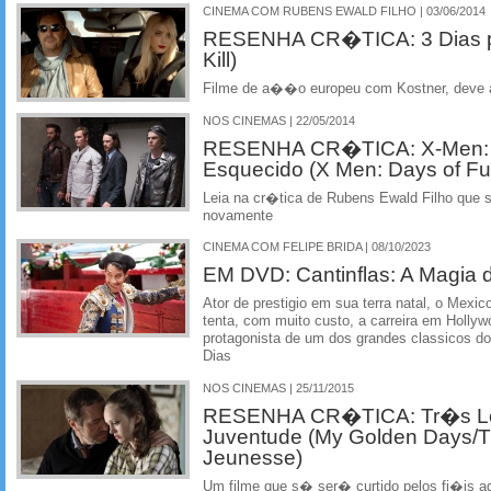
CINEMA COM RUBENS EWALD FILHO | 03/06/2014
RESENHA CR�TICA: 3 Dias pa
Kill)
Filme de a��o europeu com Kostner, deve a
NOS CINEMAS | 22/05/2014
RESENHA CR�TICA: X-Men: D
Esquecido (X Men: Days of Fu
Leia na cr�tica de Rubens Ewald Filho que
novamente
CINEMA COM FELIPE BRIDA | 08/10/2023
EM DVD: Cantinflas: A Magia
Ator de prestigio em sua terra natal, o Mexic
tenta, com muito custo, a carreira em Hollyw
protagonista de um dos grandes classicos d
Dias
NOS CINEMAS | 25/11/2015
RESENHA CR�TICA: Tr�s L
Juventude (My Golden Days/Tr
Jeunesse)
Um filme que s� ser� curtido pelos fi�is ad