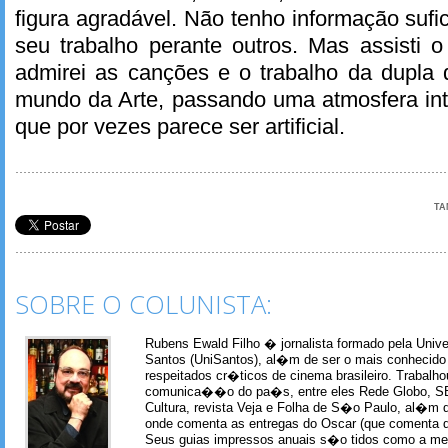
figura agradável. Não tenho informação sufic
seu trabalho perante outros. Mas assisti o
admirei as canções e o trabalho da dupla 
mundo da Arte, passando uma atmosfera int
que por vezes parece ser artificial.
TA
SOBRE O COLUNISTA:
Rubens Ewald Filho � jornalista formado pela Univ
Santos (UniSantos), al�m de ser o mais conhecido
respeitados cr�ticos de cinema brasileiro. Trabal
comunica��o do pa�s, entre eles Rede Globo, S
Cultura, revista Veja e Folha de S�o Paulo, al�m 
onde comenta as entregas do Oscar (que comenta 
Seus guias impressos anuais s�o tidos como a me