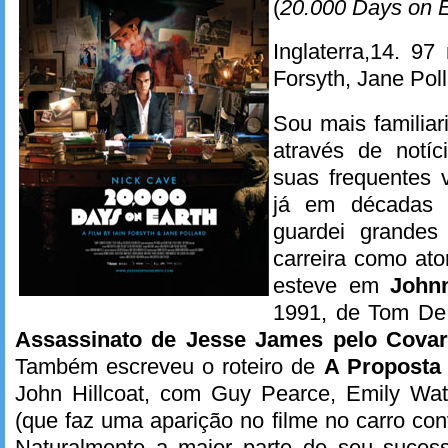
(
20.000 Days on E
Inglaterra,14. 97
Forsyth, Jane Pol
Sou mais familia
através de notíc
suas frequentes v
já em décadas 
guardei grandes
carreira como ato
esteve em
John
1991, de Tom De
Assassinato de Jesse James pelo Covar
Também escreveu o roteiro de
A Proposta
John Hillcoat, com Guy Pearce, Emily Wa
(que faz uma aparição no filme no carro c
Naturalmente a maior parte de seu suces