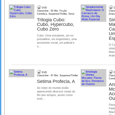
DVD
D
Classicline - 92 Min. Ficção
Class
Cientifica, Suspense/Thriller, Terror
Dram
Trilogia Cubo:
Si
Cubo, Hypercubo,
Ma
Cubo Zero
Ca
Um
Cubo: Uma estudante, um ex-
Es
presidiário, um engenheiro, uma
assistente social, um policial e
O Ca
u...
sinis
Mass
Ardea
DVD
D
Classicline - 97 Min. Suspense/Thriller
Class
Comé
Setima Profecia, A
Ant
Ao redor do mundo estão
Mc
aparecendo diversos sinais do
Ac
fim dos tempos, assim como
Ou
está ...
Flore
Field
MacL