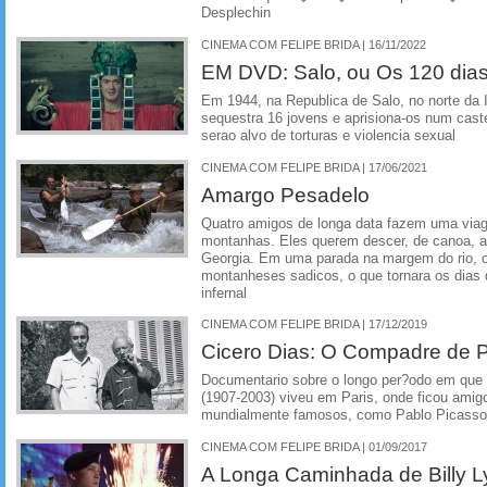
Desplechin
CINEMA COM FELIPE BRIDA | 16/11/2022
EM DVD: Salo, ou Os 120 di
Em 1944, na Republica de Salo, no norte da I
sequestra 16 jovens e aprisiona-os num caste
serao alvo de torturas e violencia sexual
CINEMA COM FELIPE BRIDA | 17/06/2021
Amargo Pesadelo
Quatro amigos de longa data fazem uma viage
montanhas. Eles querem descer, de canoa, as
Georgia. Em uma parada na margem do rio, o 
montanheses sadicos, o que tornara os dia
infernal
CINEMA COM FELIPE BRIDA | 17/12/2019
Cicero Dias: O Compadre de 
Documentario sobre o longo per?odo em que o
(1907-2003) viveu em Paris, onde ficou amigo
mundialmente famosos, como Pablo Picasso 
CINEMA COM FELIPE BRIDA | 01/09/2017
A Longa Caminhada de Billy L