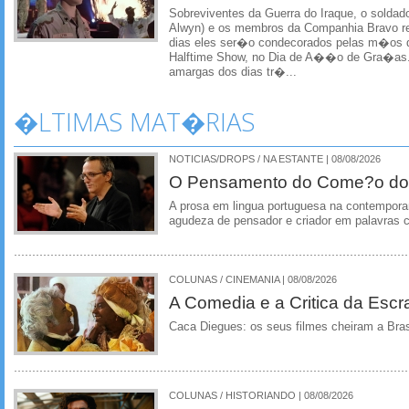
Sobreviventes da Guerra do Iraque, o soldado
Alwyn) e os membros da Companhia Bravo r
dias eles ser�o condecorados pelas m�os d
Halftime Show, no Dia de A��o de Gra�as
amargas dos dias tr�...
�LTIMAS MAT�RIAS
NOTICIAS/DROPS / NA ESTANTE | 08/08/2026
O Pensamento do Come?o do
A prosa em lingua portuguesa na contempora
agudeza de pensador e criador em palavras 
COLUNAS / CINEMANIA | 08/08/2026
A Comedia e a Critica da Escra
Caca Diegues: os seus filmes cheiram a Bra
COLUNAS / HISTORIANDO | 08/08/2026