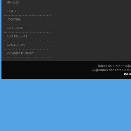
EM CASA
GENTE
JOGATINA
NA ESTANTE
NAS TELINHAS
NAS TELONAS
OUVINDO E VENDO
Todos os direitos s
Cr�editos das fotos e ima
INO