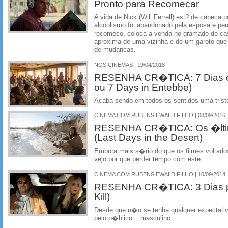
Pronto para Recomecar
A vida de Nick (Will Ferrell) est? de cabeca 
alcoolismo foi abandonado pela esposa e pe
recomeco, coloca a venda no gramado de cas
aproxima de uma vizinha e de um garoto que
de mudancas.
NOS CINEMAS | 19/04/2018
RESENHA CR�TICA: 7 Dias e
ou 7 Days in Entebbe)
Acaba sendo em todos os sentidos uma tri
CINEMA COM RUBENS EWALD FILHO | 08/09/2016
RESENHA CR�TICA: Os �ltim
(Last Days in the Desert)
Embora mais s�rio do que os filmes voltado
vejo por que perder tempo com este
CINEMA COM RUBENS EWALD FILHO | 10/09/2014
RESENHA CR�TICA: 3 Dias pa
Kill)
Desde que n�o se tenha qualquer expectati
pelo p�blico... masculino