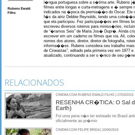
l�ngua portuguesa sobre a s�tima arte. Rubens j� 
filmes entre longas e curta-metragens e � sempre re
Rubens Ewald
indicados na �poca da premia��o do Oscar. Ele c
Filho
f�s da atriz Debbie Reynolds, tendo uma cole��o 
que ela participou. Fez participa��es em filmes br
escreveu diversos roteiros para miniss�ries, incl
de “�ramos Seis” de Maria Jos� Dupr�. Ainda c
escrever em um caderno os filmes que via. Ali, col
nomes dos atores, diretor, diretor de fotografia, rotei
informa��es. Rubens considera seu trabalho mais 
de Cineastas”, editado pela primeira vez em 1977 e 
atualizado, continuando a ser o �nico de seu g�ner
RELACIONADOS
CINEMA COM RUBENS EWALD FILHO | 27/03/2015
RESENHA CR�TICA: O Sal da T
Earth)
Foi uma pena n�o ter estreado no Brasil ant
oficialmente ao pr�mio
CINEMA COM FELIPE BRIDA | 10/06/2019